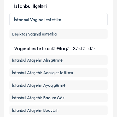
İstanbul İlçələri
Şəxsi məlumatlarımın emal edilməsinə dair
İstanbul
Vaginal estetika
Aydınlatma Mətni
ni oxudum və şəxsi
məlumatlarımın göstərilən çərçivədə emal
edilməsinə razılıq verirəm.
Beşiktaş
Vaginal estetika
Vaginal estetika ilə Əlaqəli Xəstəliklər
Təqvim Tələbini Göndər
İstanbul Ataşehir Alın gərmə
İstanbul Ataşehir Analıq estetikası
İstanbul Ataşehir Ayaq gərmə
İstanbul Ataşehir Badəm Göz
İstanbul Ataşehir BodyLift