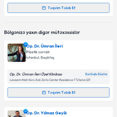
Təqvim Tələb Et
Randevu Təqvimi Tələbi
Op. Dr. Tuğçe Yasak Par
{name} üçün randevu
Bölgənizə yaxın digər mütəxəssislər
təqvimi tələbi yaradın. Bu mütəxəssisdən randevu ala
biləcəyiniz təqvim hazır olduqda e-poçt ilə
məlumatlandırılacaqsınız.
Op. Dr. Ümran İleri
Plastik cərrah
E-poçt Ünvanınız
İstanbul
, Beşiktaş
Op. Dr. Ümran İleri Özel Klinikası
Xəritədə Göstər
Şəxsi məlumatlarımın emal edilməsinə dair
Levazım Mah Koru Sok Zorlu Center Residence T1 Daire:123
Aydınlatma Mətni
ni oxudum və şəxsi
məlumatlarımın göstərilən çərçivədə emal
Təqvim Tələb Et
Randevu Təqvimi Tələbi
edilməsinə razılıq verirəm.
Təqvim Tələbini Göndər
Op. Dr. Ümran İleri
{name} üçün randevu təqvimi
Op. Dr. Yılmaz Geyik