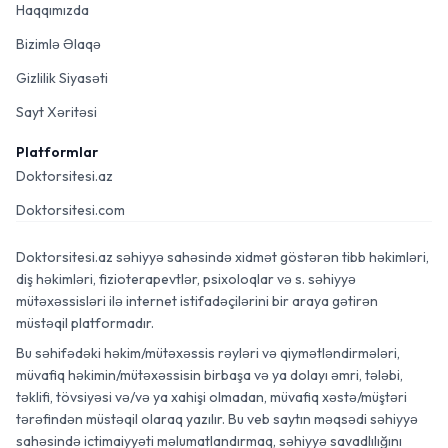
Haqqımızda
Bizimlə Əlaqə
Gizlilik Siyasəti
Sayt Xəritəsi
Platformlar
Doktorsitesi.az
Doktorsitesi.com
Doktorsitesi.az səhiyyə sahəsində xidmət göstərən tibb həkimləri,
diş həkimləri, fizioterapevtlər, psixoloqlar və s. səhiyyə
mütəxəssisləri ilə internet istifadəçilərini bir araya gətirən
müstəqil platformadır.
Bu səhifədəki həkim/mütəxəssis rəyləri və qiymətləndirmələri,
müvafiq həkimin/mütəxəssisin birbaşa və ya dolayı əmri, tələbi,
təklifi, tövsiyəsi və/və ya xahişi olmadan, müvafiq xəstə/müştəri
tərəfindən müstəqil olaraq yazılır. Bu veb saytın məqsədi səhiyyə
sahəsində ictimaiyyəti məlumatlandırmaq, səhiyyə savadlılığını