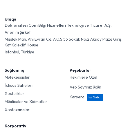
Əlaqə
Doktorsitesi Com Bilgi Hizmetleri Teknoloji ve Ticaret A.Ş.
Anonim Şirkət
Maslak Mah. Ahi Evran Cd. A.O.S 55 Sokak No:2 Aksoy Plaza Giriş
Kat Kolektif House
İstanbul, Türkiye
Sağlamlıq
Peşəkarlar
Mütəxəssislər
Həkimlərə Özəl
İxtisas Sahələri
Veb Saytınız üçün
Xəstəliklər
Karyera
İşə Qəbul
Müalicələr və Xidmətlər
Xəstəxanalar
Korporativ