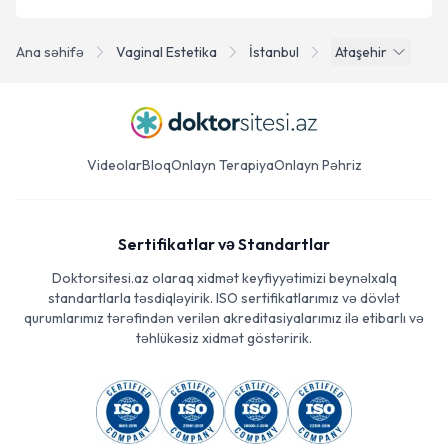
Ana səhifə
Vaginal Estetika
İstanbul
Ataşehir
Videolar
Bloq
Onlayn Terapiya
Onlayn Pəhriz
Sertifikatlar və Standartlar
Doktorsitesi.az olaraq xidmət keyfiyyətimizi beynəlxalq
standartlarla təsdiqləyirik. ISO sertifikatlarımız və dövlət
qurumlarımız tərəfindən verilən akreditasiyalarımız ilə etibarlı və
təhlükəsiz xidmət göstəririk.