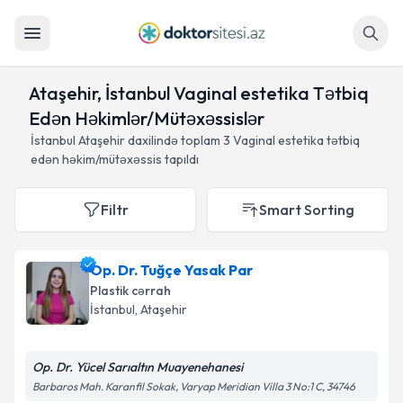
Axtar
Ataşehir, İstanbul Vaginal estetika Tətbiq
Edən Həkimlər/Mütəxəssislər
İstanbul Ataşehir daxilində toplam
3
Vaginal estetika tətbiq
edən həkim/mütəxəssis tapıldı
Filtr
Smart Sorting
Op. Dr. Tuğçe Yasak Par
Plastik cərrah
İstanbul
, Ataşehir
Op. Dr. Yücel Sarıaltın Muayenehanesi
Barbaros Mah. Karanfil Sokak, Varyap Meridian Villa 3 No:1 C, 34746