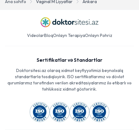
Ana səhifə
Vaginal M Liyyatlar
Ankara
Videolar
Bloq
Onlayn Terapiya
Onlayn Pəhriz
Sertifikatlar və Standartlar
Doktorsitesi.az olaraq xidmət keyfiyyətimizi beynəlxalq
standartlarla təsdiqləyirik. ISO sertifikatlarımız və dövlət
qurumlarımız tərəfindən verilən akreditasiyalarımız ilə etibarlı və
təhlükəsiz xidmət göstəririk.