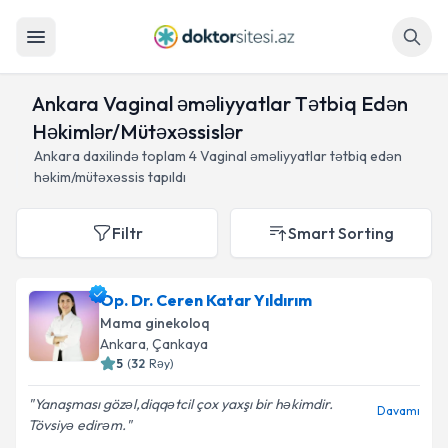
Axtar
Ankara Vaginal əməliyyatlar Tətbiq Edən
Həkimlər/Mütəxəssislər
Ankara daxilində toplam
4
Vaginal əməliyyatlar tətbiq edən
həkim/mütəxəssis tapıldı
Filtr
Smart Sorting
Op. Dr. Ceren Katar Yıldırım
Mama ginekoloq
Ankara
, Çankaya
5
(
32
Rəy
)
Yanaşması gözəl,diqqətcil çox yaxşı bir həkimdir.
Davamı
Tövsiyə edirəm.