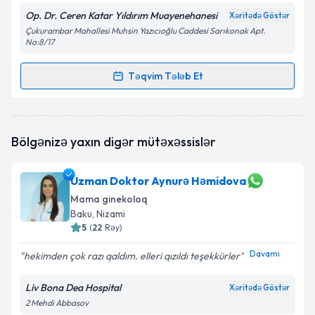
Op. Dr. Ceren Katar Yıldırım Muayenehanesi
Xəritədə Göstər
Çukurambar Mahallesi Muhsin Yazıcıoğlu Caddesi Sarıkonak Apt.
No:8/17
Təqvim Tələb Et
Randevu Təqvimi Tələbi
Op. Dr. Ceren Katar Yıldırım
{name} üçün randevu
Bölgənizə yaxın digər mütəxəssislər
təqvimi tələbi yaradın. Bu mütəxəssisdən randevu ala
biləcəyiniz təqvim hazır olduqda e-poçt ilə
məlumatlandırılacaqsınız.
Uzman Doktor Aynurə Həmidova
Mama ginekoloq
E-poçt Ünvanınız
Baku
, Nizami
5
(
22
Rəy
)
Davamı
hekimden çok razı qaldım. elleri qızıldı teşekkürler
Şəxsi məlumatlarımın emal edilməsinə dair
Aydınlatma Mətni
ni oxudum və şəxsi
Liv Bona Dea Hospital
Xəritədə Göstər
məlumatlarımın göstərilən çərçivədə emal
2 Mehdi Abbasov
edilməsinə razılıq verirəm.