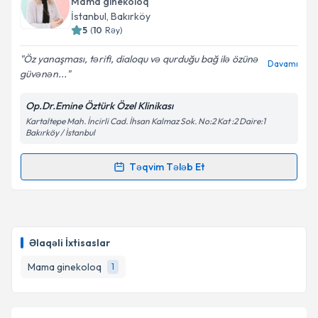
Mama ginekoloq
biləcəyiniz təqvim hazır olduqda e-poçt ilə
İstanbul
, Bakırköy
məlumatlandırılacaqsınız.
5
(
10
Rəy
)
E-poçt Ünvanınız
Öz yanaşması, tərifi, dialoqu və qurduğu bağ ilə özünə
Davamı
güvənən...
Op.Dr.Emine Öztürk Özel Klinikası
Kartaltepe Mah. İncirli Cad. İhsan Kalmaz Sok. No:2 Kat :2 Daire:1
Şəxsi məlumatlarımın emal edilməsinə dair
Bakırköy / İstanbul
Aydınlatma Mətni
ni oxudum və şəxsi
məlumatlarımın göstərilən çərçivədə emal
Təqvim Tələb Et
edilməsinə razılıq verirəm.
Randevu Təqvimi Tələbi
Təqvim Tələbini Göndər
Op. Dr. Emine Öztürk
{name} üçün randevu təqvimi
tələbi yaradın. Bu mütəxəssisdən randevu ala
Əlaqəli İxtisaslar
biləcəyiniz təqvim hazır olduqda e-poçt ilə
məlumatlandırılacaqsınız.
Mama ginekoloq
1
E-poçt Ünvanınız