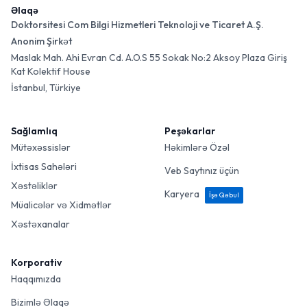
Əlaqə
Doktorsitesi Com Bilgi Hizmetleri Teknoloji ve Ticaret A.Ş.
Anonim Şirkət
Maslak Mah. Ahi Evran Cd. A.O.S 55 Sokak No:2 Aksoy Plaza Giriş
Kat Kolektif House
İstanbul, Türkiye
Sağlamlıq
Peşəkarlar
Mütəxəssislər
Həkimlərə Özəl
İxtisas Sahələri
Veb Saytınız üçün
Xəstəliklər
Karyera
İşə Qəbul
Müalicələr və Xidmətlər
Xəstəxanalar
Korporativ
Haqqımızda
Bizimlə Əlaqə