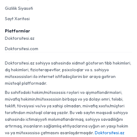
Gizlilik Siyasəti
Sayt Xəritəsi
Platformlar
Doktorsitesi.az
Doktorsitesi.com
Doktorsitesi.az səhiyyə sahəsində xidmət göstərən tibb həkimləri,
diş həkimləri, fizioterapevtlər, psixoloqlar və s. səhiyyə
mütəxəssisləri ilə internet istifadəçilərini bir araya gətirən
müstəqil platformadır.
Bu səhifədəki həkim/mütəxəssis rəyləri və qiymətləndirmələri,
müvafiq həkimin/mütəxəssisin birbaşa və ya dolayı əmri, tələbi,
təklifi, tövsiyəsi və/və ya xahişi olmadan, müvafiq xəstə/müştəri
tərəfindən müstəqil olaraq yazılır. Bu veb saytın məqsədi səhiyyə
sahəsində ictimaiyyəti məlumatlandırmaq, səhiyyə savadlılığını
artırmaq, insanların sağlamlıq ehtiyaclarına uyğun ən yaxşı həkim
və ya mütəxəssisə çatmasını asanlaşdırmaqdır.
Doktorsitesi.az