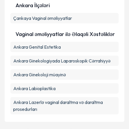
Ankara İlçələri
Çankaya
Şəxsi məlumatlarımın emal edilməsinə dair
Vaginal əməliyyatlar
Aydınlatma Mətni
ni oxudum və şəxsi
məlumatlarımın göstərilən çərçivədə emal
Vaginal əməliyyatlar ilə Əlaqəli Xəstəliklər
edilməsinə razılıq verirəm.
Ankara Genital Estetika
Təqvim Tələbini Göndər
Ankara Ginekologiyada Laparoskopik Cərrahiyyə
Ankara Ginekoloji müayinə
Ankara Labioplastika
Ankara Lazerlə vaginal daraltma və daraltma
prosedurları