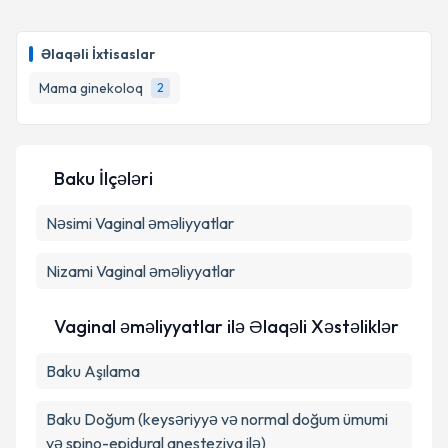
Prof. Dr. Mutlu Ercan
{name} üçün randevu təqvimi
Təqvim Tələbini Göndər
tələbi yaradın. Bu mütəxəssisdən randevu ala
Əlaqəli İxtisaslar
biləcəyiniz təqvim hazır olduqda e-poçt ilə
məlumatlandırılacaqsınız.
Mama ginekoloq
2
E-poçt Ünvanınız
Baku İlçələri
Nəsimi
Vaginal əməliyyatlar
Şəxsi məlumatlarımın emal edilməsinə dair
Aydınlatma Mətni
ni oxudum və şəxsi
məlumatlarımın göstərilən çərçivədə emal
Nizami
Vaginal əməliyyatlar
edilməsinə razılıq verirəm.
Vaginal əməliyyatlar ilə Əlaqəli Xəstəliklər
Təqvim Tələbini Göndər
Baku Aşılama
Baku Doğum (keysəriyyə və normal doğum ümumi
və spino-epidural anesteziya ilə)