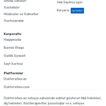
İxtisas Sahələri
Veb Saytınız üçün
Xəstəliklər
Karyera
İşə Qəbul
Müalicələr və Xidmətlər
Xəstəxanalar
Korporativ
Haqqımızda
Bizimlə Əlaqə
Gizlilik Siyasəti
Sayt Xəritəsi
Platformlar
Doktorsitesi.az
Doktorsitesi.com
Doktorsitesi.az səhiyyə sahəsində xidmət göstərən tibb həkimləri,
diş həkimləri, fizioterapevtlər, psixoloqlar və s. səhiyyə