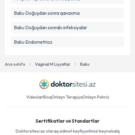
Baku Doğuşdan sonra qanaxma
Baku Doğuşdan sonrakı infeksiyalar
Baku Endometrioz
Ana səhifə
Vaginal M Liyyatlar
Baku
Videolar
Bloq
Onlayn Terapiya
Onlayn Pəhriz
Sertifikatlar və Standartlar
Doktorsitesi.az olaraq xidmət keyfiyyətimizi beynəlxalq