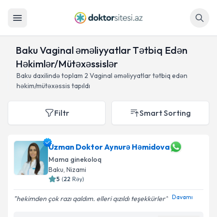
Axtar
Baku Vaginal əməliyyatlar Tətbiq Edən
Həkimlər/Mütəxəssislər
Baku daxilində toplam
2
Vaginal əməliyyatlar tətbiq edən
həkim/mütəxəssis tapıldı
Filtr
Smart Sorting
Uzman Doktor Aynurə Həmidova
Mama ginekoloq
Baku
, Nizami
5
(
22
Rəy
)
Davamı
hekimden çok razı qaldım. elleri qızıldı teşekkürler