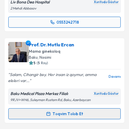
Liv Bona Dea Hospital
Xəritədə Göstər
2 Mehdi Abbasov
0553242718
Randevu Təqvimi Tələbi
Uzman Doktor Aynurə Həmidova
{name} üçün
Prof. Dr. Mutlu Ercan
randevu təqvimi tələbi yaradın. Bu mütəxəssisdən
Mama ginekoloq
randevu ala biləcəyiniz təqvim hazır olduqda e-poçt
Baku
, Nəsimi
ilə məlumatlandırılacaqsınız.
5
(
5
Rəy
)
E-poçt Ünvanınız
Salam, Cihangir bəy. Hər insan iz qoymur, amma
Davamı
elələri var...
Baku Medical Plaza Merkez Filialı
Xəritədə Göstər
9RJV+WH6, Suleyman Rustam Rd, Baku, Azerbaycan
Şəxsi məlumatlarımın emal edilməsinə dair
Aydınlatma Mətni
ni oxudum və şəxsi
məlumatlarımın göstərilən çərçivədə emal
Təqvim Tələb Et
Randevu Təqvimi Tələbi
edilməsinə razılıq verirəm.