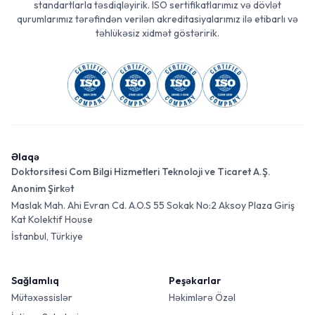
standartlarla təsdiqləyirik. ISO sertifikatlarımız və dövlət
qurumlarımız tərəfindən verilən akreditasiyalarımız ilə etibarlı və
təhlükəsiz xidmət göstəririk.
Əlaqə
Doktorsitesi Com Bilgi Hizmetleri Teknoloji ve Ticaret A.Ş.
Anonim Şirkət
Maslak Mah. Ahi Evran Cd. A.O.S 55 Sokak No:2 Aksoy Plaza Giriş
Kat Kolektif House
İstanbul, Türkiye
Sağlamlıq
Peşəkarlar
Mütəxəssislər
Həkimlərə Özəl