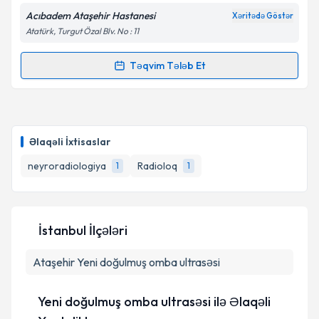
Acıbadem Ataşehir Hastanesi
Xəritədə Göstər
Atatürk, Turgut Özal Blv. No : 11
Təqvim Tələb Et
Randevu Təqvimi Tələbi
Prof. Dr. Hatem Hakan Selçuk
{name} üçün
randevu təqvimi tələbi yaradın. Bu mütəxəssisdən
Əlaqəli İxtisaslar
randevu ala biləcəyiniz təqvim hazır olduqda e-poçt
ilə məlumatlandırılacaqsınız.
neyroradiologiya
Radioloq
1
1
E-poçt Ünvanınız
İstanbul İlçələri
Ataşehir
Şəxsi məlumatlarımın emal edilməsinə dair
Yeni doğulmuş omba ultrasəsi
Aydınlatma Mətni
ni oxudum və şəxsi
məlumatlarımın göstərilən çərçivədə emal
Yeni doğulmuş omba ultrasəsi ilə Əlaqəli
edilməsinə razılıq verirəm.