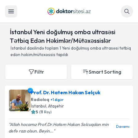
Axtar
İstanbul Yeni doğulmuş omba ultrasəsi
Tətbiq Edən Həkimlər/Mütəxəssislər
İstanbul daxilində toplam
1
Yeni doğulmuş omba ultrasəsi tətbiq
edən həkim/mütəxəssis tapıldı
Filtr
Smart Sorting
Prof. Dr. Hatem Hakan Selçuk
Radioloq
+
1
digər
İstanbul
, Ataşehir
5
(
11
Rəy
)
Allah hocamız Prof.Dr.Hatəm Hakan Səlcuqdan min
Davamı
dəfə razı olsun. Beyin...