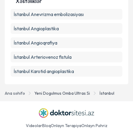
Xəstəliklər
Təqvim Tələbini Göndər
İstanbul Anevrizma embolizasiyası
İstanbul Angioplastika
İstanbul Angioqrafiya
İstanbul Arteriovenoz fistula
İstanbul Karotid angioplastika
Ana səhifə
Yeni Dogulmus Omba Ultras Si
İstanbul
Videolar
Bloq
Onlayn Terapiya
Onlayn Pəhriz