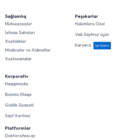
Sağlamlıq
Peşəkarlar
Mütəxəssislər
Həkimlərə Özəl
İxtisas Sahələri
Veb Saytınız üçün
Xəstəliklər
Karyera
İşə Qəbul
Müalicələr və Xidmətlər
Xəstəxanalar
Korporativ
Haqqımızda
Bizimlə Əlaqə
Gizlilik Siyasəti
Sayt Xəritəsi
Platformlar
Doktorsitesi.az