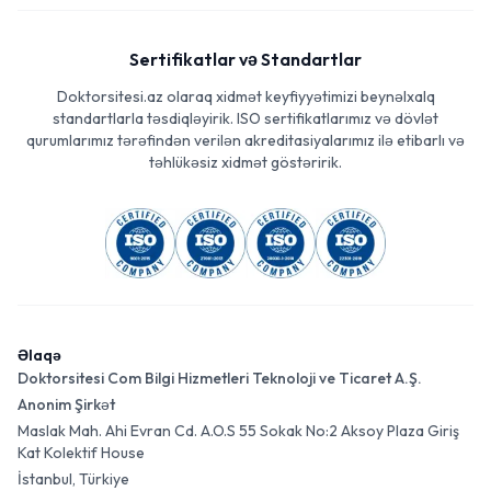
Sertifikatlar və Standartlar
Doktorsitesi.az olaraq xidmət keyfiyyətimizi beynəlxalq
standartlarla təsdiqləyirik. ISO sertifikatlarımız və dövlət
qurumlarımız tərəfindən verilən akreditasiyalarımız ilə etibarlı və
təhlükəsiz xidmət göstəririk.
Əlaqə
Doktorsitesi Com Bilgi Hizmetleri Teknoloji ve Ticaret A.Ş.
Anonim Şirkət
Maslak Mah. Ahi Evran Cd. A.O.S 55 Sokak No:2 Aksoy Plaza Giriş
Kat Kolektif House
İstanbul, Türkiye