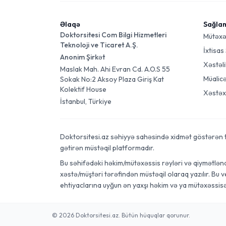
Əlaqə
Sağla
Doktorsitesi Com Bilgi Hizmetleri
Mütəxə
Teknoloji ve Ticaret A.Ş.
İxtisas
Anonim Şirkət
Xəstəli
Maslak Mah. Ahi Evran Cd. A.O.S 55
Müalic
Sokak No:2 Aksoy Plaza Giriş Kat
Kolektif House
Xəstəx
İstanbul, Türkiye
Doktorsitesi.az səhiyyə sahəsində xidmət göstərən tibb
gətirən müstəqil platformadır.
Bu səhifədəki həkim/mütəxəssis rəyləri və qiymətləndi
xəstə/müştəri tərəfindən müstəqil olaraq yazılır. Bu 
ehtiyaclarına uyğun ən yaxşı həkim və ya mütəxəssis
© 2026 Doktorsitesi.az. Bütün hüquqlar qorunur.