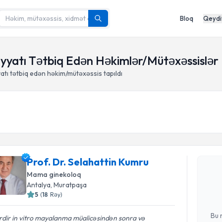
Bloq
Qeydi
liyyatı Tətbiq Edən Həkimlər/Mütəxəssislər
yatı tətbiq edən həkim/mütəxəssis tapıldı
Randevu 
Prof. Dr. Selahattin Kumru
Prof. Dr. 
tələbi yara
Mama ginekoloq
hazır olduq
Antalya
, Muratpaşa
5
(
18
Rəy
)
E-poçt Ünv
Bu 
ərdir in vitro mayalanma müalicəsindən sonra və