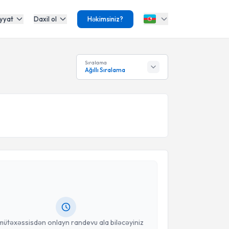
yyat
Daxil ol
Həkimsiniz?
Sıralama
Ağıllı Sıralama
Təqvimi Tələbi
Selahattin Kumru
{name} üçün randevu təqvimi
dın. Bu mütəxəssisdən randevu ala biləcəyiniz təqvim
da e-poçt ilə məlumatlandırılacaqsınız.
anınız
mütəxəssisdən onlayn randevu ala biləcəyiniz