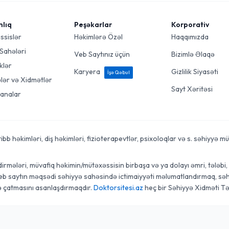
mlıq
Peşəkarlar
Korporativ
ssislər
Həkimlərə Özəl
Haqqımızda
 Sahələri
Veb Saytınız üçün
Bizimlə Əlaqə
klər
Karyera
Gizlilik Siyasəti
İşə Qəbul
ələr və Xidmətlər
Sayt Xəritəsi
analar
 həkimləri, diş həkimləri, fizioterapevtlər, psixoloqlar və s. səhiyyə mütə
rmələri, müvafiq həkimin/mütəxəssisin birbaşa və ya dolayı əmri, tələbi, t
veb saytın məqsədi səhiyyə sahəsində ictimaiyyəti məlumatlandırmaq, səhi
ə çatmasını asanlaşdırmaqdır.
Doktorsitesi.az
heç bir Səhiyyə Xidməti Tə