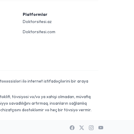
Platformlar
Doktorsitesi.az
Doktorsitesi.com
xəssisləri ilə internet istifadəçilərini bir araya
əklifi, tövsiyəsi və/və ya xahişi olmadan, müvafiq
yyə savadlılığını artırmaq, insanların sağlamlıq
chizatçısını dəstəkləmir və heç bir tövsiyə vermir.