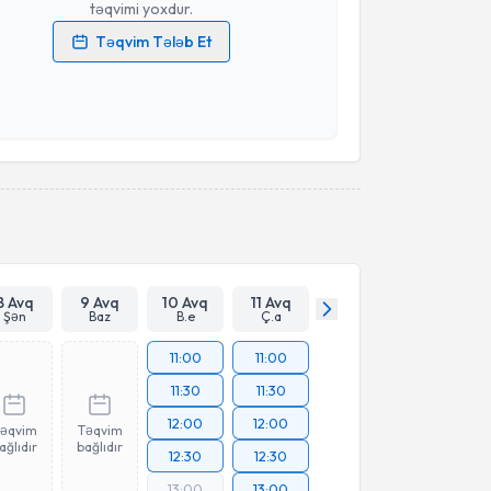
təqvimi yoxdur.
Təqvim Tələb Et
məlumatlarımın emal edilməsinə dair
Aydınlatma
i oxudum və şəxsi məlumatlarımın göstərilən
ədə emal edilməsinə razılıq verirəm.
Təqvim Tələbini Göndər
8 Avq
9 Avq
10 Avq
11 Avq
Şən
Baz
B.e
Ç.a
11:00
11:00
11:30
11:30
12:00
12:00
əqvim
Təqvim
ağlıdır
bağlıdır
12:30
12:30
13:00
13:00