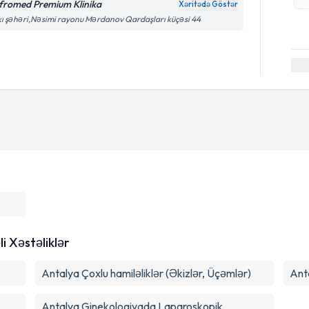
fromed Premium Klinika
Xəritədə Göstər
ı şəhəri,Nəsimi rayonu Mərdanov Qardaşları küçəsi 44
li Xəstəliklər
Antalya Çoxlu hamiləliklər (Əkizlər, Üçəmlər)
Ant
Antalya Ginekologiyada Laparoskopik