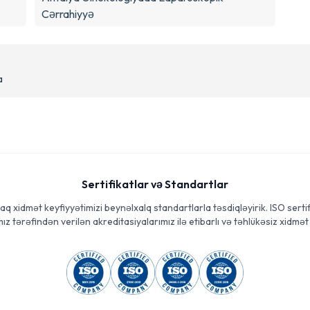
Cərrahiyyə
a
Sertifikatlar və Standartlar
aq xidmət keyfiyyətimizi beynəlxalq standartlarla təsdiqləyirik. ISO sertif
ız tərəfindən verilən akreditasiyalarımız ilə etibarlı və təhlükəsiz xidmət 