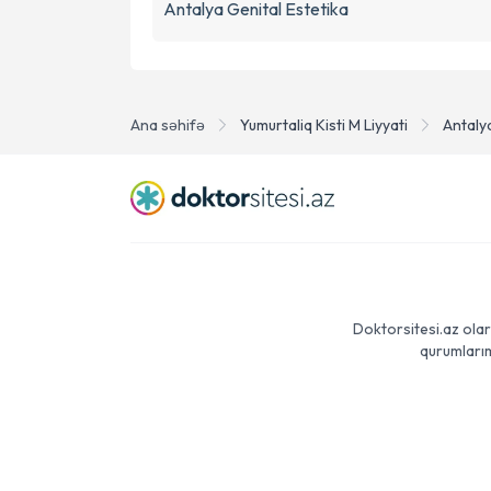
Antalya Genital Estetika
Ana səhifə
Yumurtaliq Kisti M Liyyati
Antaly
Doktorsitesi.az olar
qurumlarım