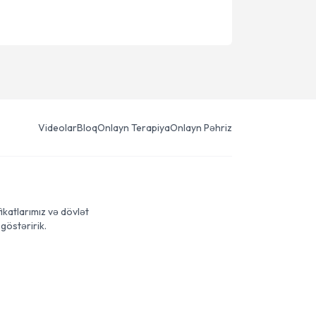
Videolar
Bloq
Onlayn Terapiya
Onlayn Pəhriz
ikatlarımız və dövlət
göstəririk.