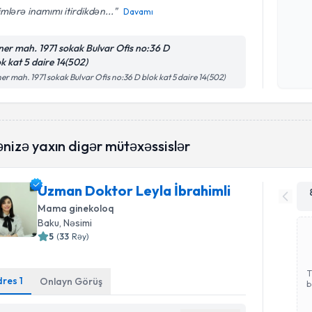
mlərə inamımı itirdikdən...
Davamı
Şəxsi 
ner mah. 1971 sokak Bulvar Ofis no:36 D
Mətni
n
ok kat 5 daire 14(502)
çərçiv
er mah. 1971 sokak Bulvar Ofis no:36 D blok kat 5 daire 14(502)
nizə yaxın digər mütəxəssislər
Uzman Doktor Leyla İbrahimli
Mama ginekoloq
Baku
, Nəsimi
5
(
33
Rəy
)
T
dres
1
Onlayn Görüş
b