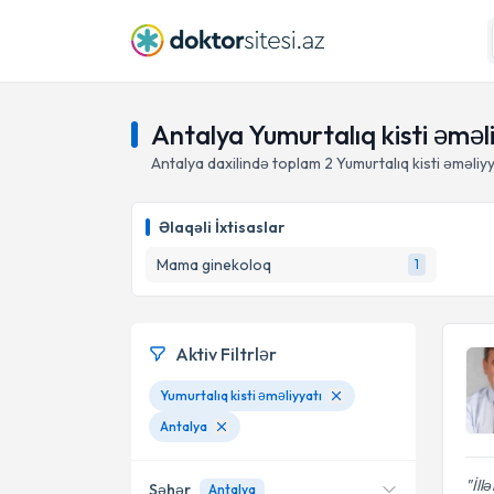
Antalya Yumurtalıq kisti əmə
Antalya daxilində toplam
2
Yumurtalıq kisti əməliy
Əlaqəli İxtisaslar
Mama ginekoloq
1
Aktiv Filtrlər
Yumurtalıq kisti əməliyyatı
Antalya
İll
Şəhər
Antalya