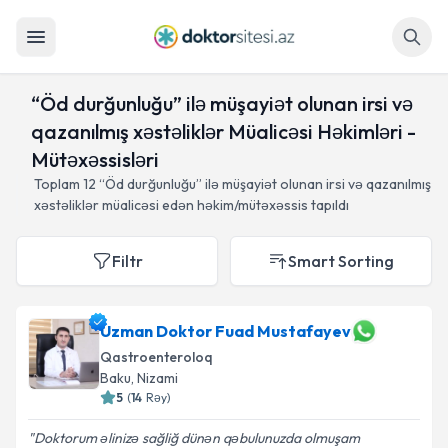
Axtar
“Öd durğunluğu” ilə müşayiət olunan irsi və
qazanılmış xəstəliklər Müalicəsi Həkimləri -
Mütəxəssisləri
Toplam
12
“Öd durğunluğu” ilə müşayiət olunan irsi və qazanılmış
xəstəliklər müalicəsi edən həkim/mütəxəssis tapıldı
Filtr
Smart Sorting
Uzman Doktor Fuad Mustafayev
Qastroenteroloq
Baku
,
Nizami
5
(
14
Rəy
)
Doktorum əlinizə sağliğ dünən qəbulunuzda olmuşam