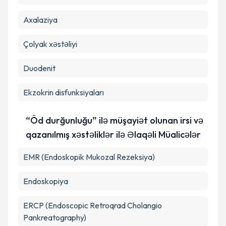
Axalaziya
Çolyak xəstəliyi
Duodenit
Ekzokrin disfunksiyaları
“Öd durğunluğu” ilə müşayiət olunan irsi və
qazanılmış xəstəliklər ilə Əlaqəli Müalicələr
EMR (Endoskopik Mukozal Rezeksiya)
Endoskopiya
ERCP (Endoscopic Retroqrad Cholangio
Pankreatography)