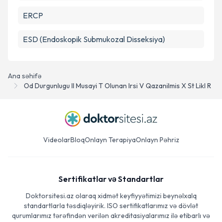
ERCP
ESD (Endoskopik Submukozal Disseksiya)
Ana səhifə
Od Durgunlugu Il Musayi T Olunan Irsi V Qazanilmis X St Likl R
Videolar
Bloq
Onlayn Terapiya
Onlayn Pəhriz
Sertifikatlar və Standartlar
Doktorsitesi.az olaraq xidmət keyfiyyətimizi beynəlxalq
standartlarla təsdiqləyirik. ISO sertifikatlarımız və dövlət
qurumlarımız tərəfindən verilən akreditasiyalarımız ilə etibarlı və