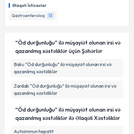
tələbi yaradın. Bu mütəxəssisdən randevu ala
Əlaqəli İxtisaslar
biləcəyiniz təqvim hazır olduqda e-poçt ilə
məlumatlandırılacaqsınız.
Təqvim Tələbini Göndər
Qastroenteroloq
12
E-poçt Ünvanınız
“Öd durğunluğu” ilə müşayiət olunan irsi və
qazanılmış xəstəliklər üçün Şəhərlər
Şəxsi məlumatlarımın emal edilməsinə dair
Aydınlatma Mətni
ni oxudum və şəxsi
Baku
“Öd durğunluğu” ilə müşayiət olunan irsi və
məlumatlarımın göstərilən çərçivədə emal
qazanılmış xəstəliklər
edilməsinə razılıq verirəm.
Zardab
“Öd durğunluğu” ilə müşayiət olunan irsi və
Təqvim Tələbini Göndər
qazanılmış xəstəliklər
“Öd durğunluğu” ilə müşayiət olunan irsi və
qazanılmış xəstəliklər ilə Əlaqəli Xəstəliklər
Autoimmun hepatit