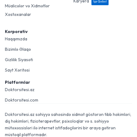
Karyera
İşə Qəbul
Müalicələr və Xidmətlər
Xəstəxanalar
Korporativ
Haqqımızda
Bizimlə Əlaqə
Gizlilik Siyasəti
Sayt Xəritəsi
Platformlar
Doktorsitesi.az
Doktorsitesi.com
Doktorsitesi.az səhiyyə sahəsində xidmət göstərən tibb həkimləri,
diş həkimləri, fizioterapevtlər, psixoloqlar və s. səhiyyə
mütəxəssisləri ilə internet istifadəçilərini bir araya gətirən
müstəqil platformadır.