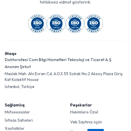
təhlükəsiz xidmət göstəririk.
Əlaqə
Doktorsitesi Com Bilgi Hizmetleri Teknoloji ve Ticaret A.Ş.
Anonim Şirkət
Maslak Mah. Ahi Evran Cd. A.O.S 55 Sokak No:2 Aksoy Plaza Giriş
Kat Kolektif House
İstanbul, Türkiye
Sağlamlıq
Peşəkarlar
Mütəxəssislər
Həkimlərə Özəl
İxtisas Sahələri
Veb Saytınız üçün
Xəstəliklər