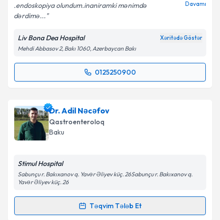
Davamı
.endoskopiya olundum.inaniramki mənimdə
dərdimə...
Liv Bona Dea Hospital
Xəritədə Göstər
Mehdi Abbasov 2, Bakı 1060, Azerbaycan Bakı
0125250900
Randevu Təqvimi Tələbi
Uzman Doktor Fuad Mustafayev
{name} üçün
Dr. Adil Nəcəfov
randevu təqvimi tələbi yaradın. Bu mütəxəssisdən
Qastroenteroloq
randevu ala biləcəyiniz təqvim hazır olduqda e-poçt
Baku
ilə məlumatlandırılacaqsınız.
E-poçt Ünvanınız
Stimul Hospital
Sabunçu r. Bakıxanov q. Yavər Əliyev küç. 26Sabunçu r. Bakıxanov q.
Yavər Əliyev küç. 26
Təqvim Tələb Et
Şəxsi məlumatlarımın emal edilməsinə dair
Randevu Təqvimi Tələbi
Aydınlatma Mətni
ni oxudum və şəxsi