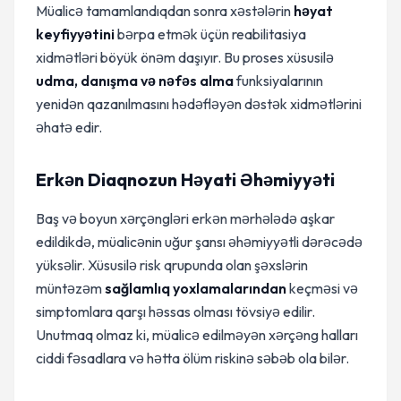
Müalicə tamamlandıqdan sonra xəstələrin
həyat
keyfiyyətini
bərpa etmək üçün reabilitasiya
xidmətləri böyük önəm daşıyır. Bu proses xüsusilə
udma, danışma və nəfəs alma
funksiyalarının
yenidən qazanılmasını hədəfləyən dəstək xidmətlərini
əhatə edir.
Erkən Diaqnozun Həyati Əhəmiyyəti
Baş və boyun xərçəngləri erkən mərhələdə aşkar
edildikdə, müalicənin uğur şansı əhəmiyyətli dərəcədə
yüksəlir. Xüsusilə risk qrupunda olan şəxslərin
müntəzəm
sağlamlıq yoxlamalarından
keçməsi və
simptomlara qarşı həssas olması tövsiyə edilir.
Unutmaq olmaz ki, müalicə edilməyən xərçəng halları
ciddi fəsadlara və hətta ölüm riskinə səbəb ola bilər.