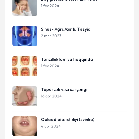
1 fev 2024
Sinus- Ağrı, Axıntı, Təzyiq
2 mar 2023
Tonzillektomiya haqqında
1 fev 2024
Tüpürcək vəzi xərçəngi
16 apr 2024
Qulaqdibi xəstəliyi (svinka)
4 apr 2024