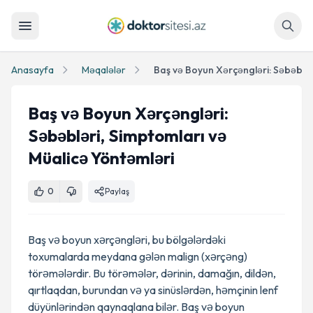
Axtar
Anasayfa
Məqalələr
Baş və Boyun Xərçəngləri:
Səbəbləri, Simptomları və
Müalicə Yöntəmləri
0
Paylaş
Baş və boyun xərçəngləri, bu bölgələrdəki
toxumalarda meydana gələn malign (xərçəng)
törəmələrdir. Bu törəmələr, dərinin, damağın, dildən,
qırtlaqdan, burundan və ya sinüslərdən, həmçinin lenf
düyünlərindən qaynaqlana bilər. Baş və boyun