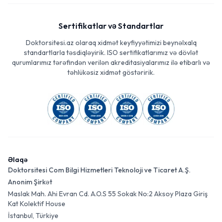
Sertifikatlar və Standartlar
Doktorsitesi.az olaraq xidmət keyfiyyətimizi beynəlxalq
standartlarla təsdiqləyirik. ISO sertifikatlarımız və dövlət
qurumlarımız tərəfindən verilən akreditasiyalarımız ilə etibarlı və
təhlükəsiz xidmət göstəririk.
Əlaqə
Doktorsitesi Com Bilgi Hizmetleri Teknoloji ve Ticaret A.Ş.
Anonim Şirkət
Maslak Mah. Ahi Evran Cd. A.O.S 55 Sokak No:2 Aksoy Plaza Giriş
Kat Kolektif House
İstanbul, Türkiye