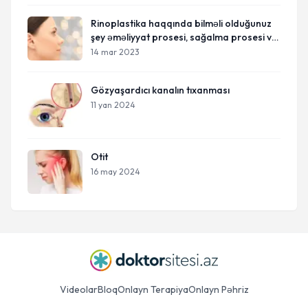
Rinoplastika haqqında bilməli olduğunuz
şey əməliyyat prosesi, sağalma prosesi və
xərcdir
14 mar 2023
Gözyaşardıcı kanalın tıxanması
11 yan 2024
Otit
16 may 2024
Videolar
Bloq
Onlayn Terapiya
Onlayn Pəhriz