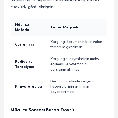
cədvəldə göstərilmişdir:
Müalicə
Tətbiq Məqsədi
Metodu
Xərçəngli toxumanın bədəndən
Cərrahiyyə
tamamilə çıxarılması
Xərçəng hüceyrələrinin məhv
Radiasiya
edilməsi və yayılmanın
Terapiyası
qarşısının alınması
Dərman vasitəsilə xərçəng
Kimyaterapiya
hüceyrələrinin artımının
dayandırılması
Müalicə Sonrası Bərpa Dövrü