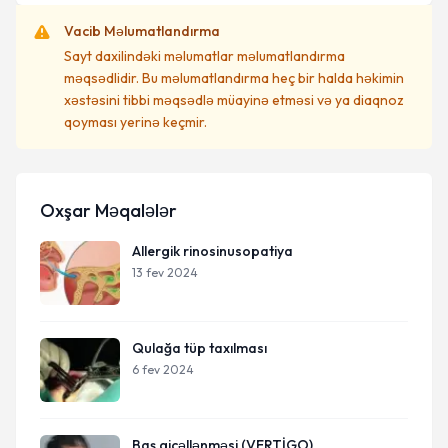
Vacib Məlumatlandırma
Sayt daxilindəki məlumatlar məlumatlandırma
məqsədlidir. Bu məlumatlandırma heç bir halda həkimin
xəstəsini tibbi məqsədlə müayinə etməsi və ya diaqnoz
qoyması yerinə keçmir.
Oxşar Məqalələr
Allergik rinosinusopatiya
13 fev 2024
Qulağa tüp taxılması
6 fev 2024
Baş gicəllənməsi (VERTİGO)