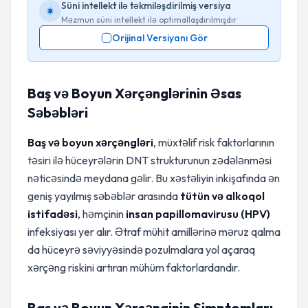
Süni intellekt ilə təkmiləşdirilmiş versiya
Məzmun süni intellekt ilə optimallaşdırılmışdır
Orijinal Versiyanı Gör
Baş və Boyun Xərçənglərinin Əsas
Səbəbləri
Baş və boyun xərçəngləri
, müxtəlif risk faktorlarının
təsiri ilə hüceyrələrin DNT strukturunun zədələnməsi
nəticəsində meydana gəlir. Bu xəstəliyin inkişafında ən
geniş yayılmış səbəblər arasında
tütün və alkoqol
istifadəsi
, həmçinin
insan papillomavirusu (HPV)
infeksiyası yer alır. Ətraf mühit amillərinə məruz qalma
da hüceyrə səviyyəsində pozulmalara yol açaraq
xərçəng riskini artıran mühüm faktorlardandır.
Baş və Boyun Xərçənginin Simptomları