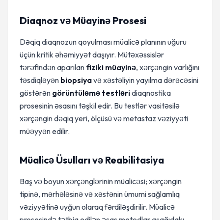
Diaqnoz və Müayinə Prosesi
Dəqiq diaqnozun qoyulması müalicə planının uğuru
üçün kritik əhəmiyyət daşıyır. Mütəxəssislər
tərəfindən aparılan
fiziki müayinə
, xərçəngin varlığını
təsdiqləyən
biopsiya
və xəstəliyin yayılma dərəcəsini
göstərən
görüntüləmə testləri
diaqnostika
prosesinin əsasını təşkil edir. Bu testlər vasitəsilə
xərçəngin dəqiq yeri, ölçüsü və metastaz vəziyyəti
müəyyən edilir.
Müalicə Üsulları və Reabilitasiya
Baş və boyun xərçənglərinin müalicəsi; xərçəngin
tipinə, mərhələsinə və xəstənin ümumi sağlamlıq
vəziyyətinə uyğun olaraq fərdiləşdirilir. Müalicə
prosesində tətbiq edilən əsas metodlar aşağıdakı