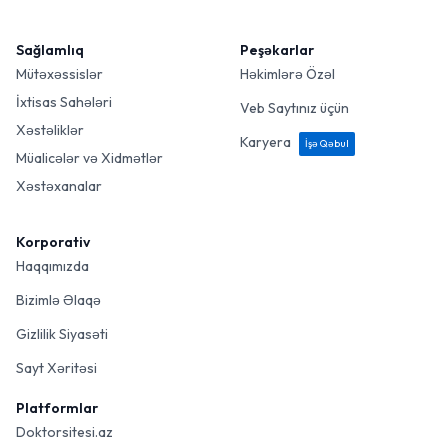
Sağlamlıq
Peşəkarlar
Mütəxəssislər
Həkimlərə Özəl
İxtisas Sahələri
Veb Saytınız üçün
Xəstəliklər
Karyera
İşə Qəbul
Müalicələr və Xidmətlər
Xəstəxanalar
Korporativ
Haqqımızda
Bizimlə Əlaqə
Gizlilik Siyasəti
Sayt Xəritəsi
Platformlar
Doktorsitesi.az