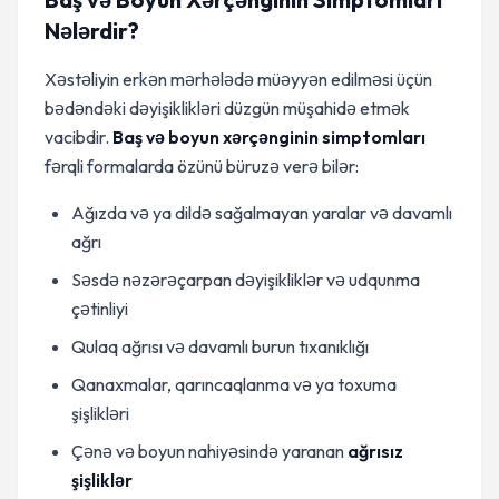
Nələrdir?
Xəstəliyin erkən mərhələdə müəyyən edilməsi üçün
bədəndəki dəyişiklikləri düzgün müşahidə etmək
vacibdir.
Baş və boyun xərçənginin simptomları
fərqli formalarda özünü büruzə verə bilər:
Ağızda və ya dildə sağalmayan yaralar və davamlı
ağrı
Səsdə nəzərəçarpan dəyişikliklər və udqunma
çətinliyi
Qulaq ağrısı və davamlı burun tıxanıklığı
Qanaxmalar, qarıncaqlanma və ya toxuma
şişlikləri
Çənə və boyun nahiyəsində yaranan
ağrısız
şişliklər