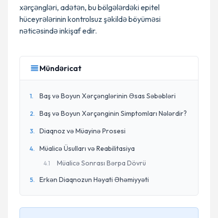
xərçəngləri, adətən, bu bölgələrdəki epitel
hüceyrələrinin kontrolsuz şəkildə böyüməsi
nəticəsində inkişaf edir.
Mündəricat
Baş və Boyun Xərçənglərinin Əsas Səbəbləri
1
.
Baş və Boyun Xərçənginin Simptomları Nələrdir?
2
.
Diaqnoz və Müayinə Prosesi
3
.
Müalicə Üsulları və Reabilitasiya
4
.
Müalicə Sonrası Bərpa Dövrü
4
.
1
Erkən Diaqnozun Həyati Əhəmiyyəti
5
.