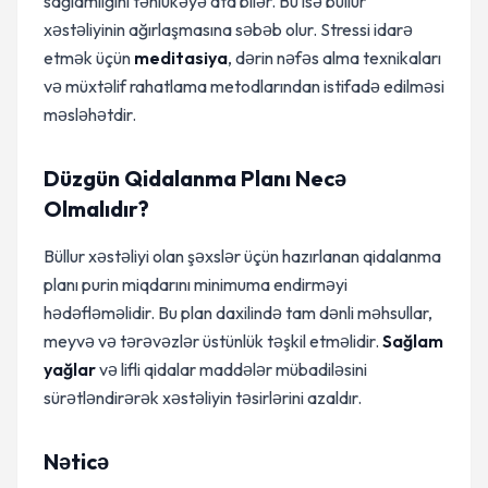
sağlamlığını təhlükəyə ata bilər. Bu isə büllur
xəstəliyinin ağırlaşmasına səbəb olur. Stressi idarə
etmək üçün
meditasiya
, dərin nəfəs alma texnikaları
və müxtəlif rahatlama metodlarından istifadə edilməsi
məsləhətdir.
Düzgün Qidalanma Planı Necə
Olmalıdır?
Büllur xəstəliyi olan şəxslər üçün hazırlanan qidalanma
planı purin miqdarını minimuma endirməyi
hədəfləməlidir. Bu plan daxilində tam dənli məhsullar,
meyvə və tərəvəzlər üstünlük təşkil etməlidir.
Sağlam
yağlar
və lifli qidalar maddələr mübadiləsini
sürətləndirərək xəstəliyin təsirlərini azaldır.
Nəticə