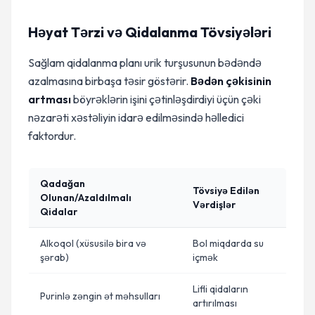
Həyat Tərzi və Qidalanma Tövsiyələri
Sağlam qidalanma planı urik turşusunun bədəndə
azalmasına birbaşa təsir göstərir.
Bədən çəkisinin
artması
böyrəklərin işini çətinləşdirdiyi üçün çəki
nəzarəti xəstəliyin idarə edilməsində həlledici
faktordur.
Qadağan
Tövsiyə Edilən
Olunan/Azaldılmalı
Vərdişlər
Qidalar
Alkoqol (xüsusilə bira və
Bol miqdarda su
şərab)
içmək
Lifli qidaların
Purinlə zəngin ət məhsulları
artırılması