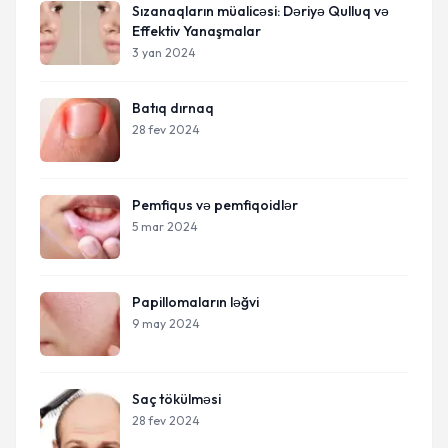
Sızanaqların müalicəsi: Dəriyə Qulluq və
Effektiv Yanaşmalar
3 yan 2024
Batıq dırnaq
28 fev 2024
Pemfiqus və pemfiqoidlər
5 mar 2024
Papillomaların ləğvi
9 may 2024
Saç tökülməsi
28 fev 2024