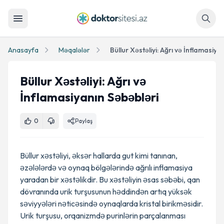
Axtar
Anasayfa
Məqalələr
Büllur Xəstəliyi: Ağrı və İnflamasiya
Büllur Xəstəliyi: Ağrı və
İnflamasiyanın Səbəbləri
0
Paylaş
Büllur xəstəliyi, əksər hallarda gut kimi tanınan,
əzələlərdə və oynaq bölgələrində ağrılı inflamasiya
yaradan bir xəstəlikdir. Bu xəstəliyin əsas səbəbi, qan
dövranında urik turşusunun həddindən artıq yüksək
səviyyələri nəticəsində oynaqlarda kristal birikməsidir.
Urik turşusu, orqanizmdə purinlərin parçalanması