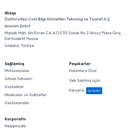
Əlaqə
Doktorsitesi Com Bilgi Hizmetleri Teknoloji ve Ticaret A.Ş.
Anonim Şirkət
Maslak Mah. Ahi Evran Cd. A.O.S 55 Sokak No:2 Aksoy Plaza Giriş
Kat Kolektif House
İstanbul, Türkiye
Sağlamlıq
Peşəkarlar
Mütəxəssislər
Həkimlərə Özəl
İxtisas Sahələri
Veb Saytınız üçün
Xəstəliklər
Karyera
İşə Qəbul
Müalicələr və Xidmətlər
Xəstəxanalar
Korporativ
Haqqımızda