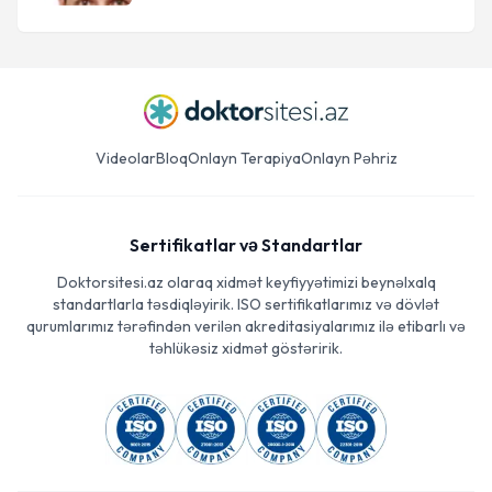
Videolar
Bloq
Onlayn Terapiya
Onlayn Pəhriz
Sertifikatlar və Standartlar
Doktorsitesi.az olaraq xidmət keyfiyyətimizi beynəlxalq
standartlarla təsdiqləyirik. ISO sertifikatlarımız və dövlət
qurumlarımız tərəfindən verilən akreditasiyalarımız ilə etibarlı və
təhlükəsiz xidmət göstəririk.