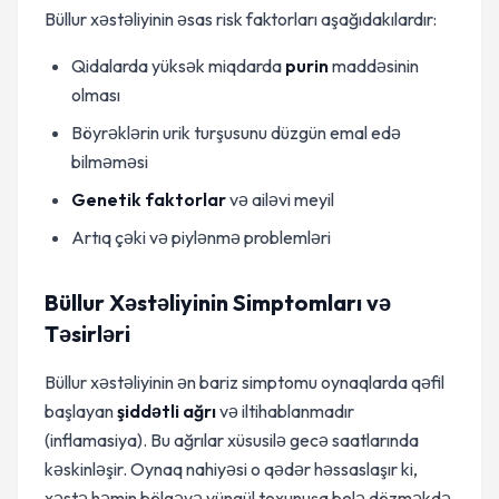
Büllur xəstəliyinin əsas risk faktorları aşağıdakılardır:
Qidalarda yüksək miqdarda
purin
maddəsinin
olması
Böyrəklərin urik turşusunu düzgün emal edə
bilməməsi
Genetik faktorlar
və ailəvi meyil
Artıq çəki və piylənmə problemləri
Büllur Xəstəliyinin Simptomları və
Təsirləri
Büllur xəstəliyinin ən bariz simptomu oynaqlarda qəfil
başlayan
şiddətli ağrı
və iltihablanmadır
(inflamasiya). Bu ağrılar xüsusilə gecə saatlarında
kəskinləşir. Oynaq nahiyəsi o qədər həssaslaşır ki,
xəstə həmin bölgəyə yüngül toxunuşa belə dözməkdə