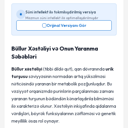
Süni intellekt ilə təkmiləşdirilmiş versiya
Məzmun süni intellekt ilə optimallaşdırılmışdır
Orijinal Versiyanı Gör
Büllur Xəstəliyi və Onun Yaranma
Səbəbləri
Büllur xəstəliyi
(tibbi dildə qut), qan dövranında
urik
turşusu
səviyyəsinin normadan artıq yüksəlməsi
nəticəsində yaranan bir metabolik pozğunluqdur. Bu
vəziyyət orqanizmdə purinlərin parçalanması zamanı
yaranan turşunun bədəndən kənarlaşdırıla bilməməsi
ilə xarakterizə olunur. Xəstəliyin inkişafında qidalanma
vərdişləri, böyrək funksiyalarının zəifləməsi və genetik
meyillilik əsas rol oynayır.