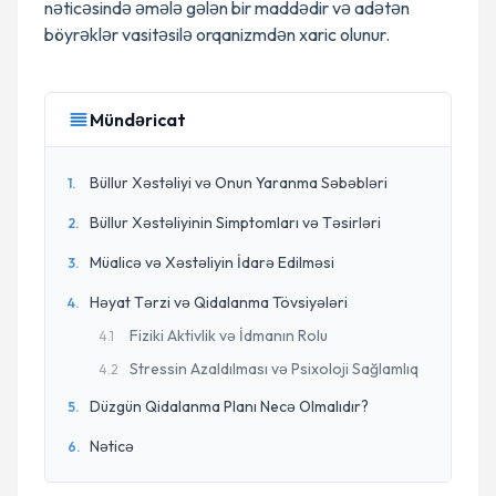
nəticəsində əmələ gələn bir maddədir və adətən
böyrəklər vasitəsilə orqanizmdən xaric olunur.
Mündəricat
Büllur Xəstəliyi və Onun Yaranma Səbəbləri
1
.
Büllur Xəstəliyinin Simptomları və Təsirləri
2
.
Müalicə və Xəstəliyin İdarə Edilməsi
3
.
Həyat Tərzi və Qidalanma Tövsiyələri
4
.
Fiziki Aktivlik və İdmanın Rolu
4
.
1
Stressin Azaldılması və Psixoloji Sağlamlıq
4
.
2
Düzgün Qidalanma Planı Necə Olmalıdır?
5
.
Nəticə
6
.