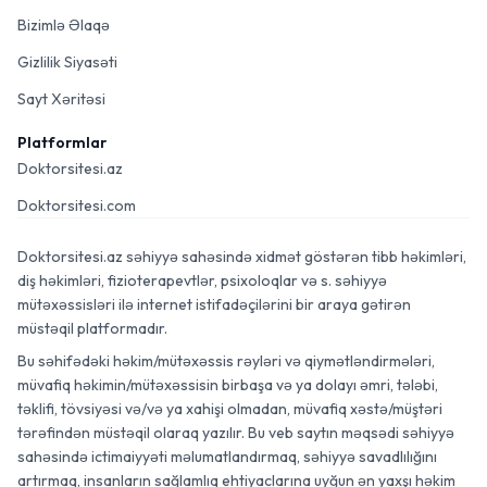
Bizimlə Əlaqə
Gizlilik Siyasəti
Sayt Xəritəsi
Platformlar
Doktorsitesi.az
Doktorsitesi.com
Doktorsitesi.az səhiyyə sahəsində xidmət göstərən tibb həkimləri,
diş həkimləri, fizioterapevtlər, psixoloqlar və s. səhiyyə
mütəxəssisləri ilə internet istifadəçilərini bir araya gətirən
müstəqil platformadır.
Bu səhifədəki həkim/mütəxəssis rəyləri və qiymətləndirmələri,
müvafiq həkimin/mütəxəssisin birbaşa və ya dolayı əmri, tələbi,
təklifi, tövsiyəsi və/və ya xahişi olmadan, müvafiq xəstə/müştəri
tərəfindən müstəqil olaraq yazılır. Bu veb saytın məqsədi səhiyyə
sahəsində ictimaiyyəti məlumatlandırmaq, səhiyyə savadlılığını
artırmaq, insanların sağlamlıq ehtiyaclarına uyğun ən yaxşı həkim