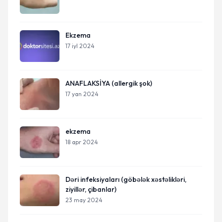
Ekzema
17 iyl 2024
ANAFLAKSİYA (allergik şok)
17 yan 2024
ekzema
18 apr 2024
Dəri infeksiyaları (göbələk xəstəlikləri,
ziyillər, çibanlar)
23 may 2024