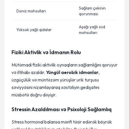
Sağlam çəkinin
Dəniz məhsulları
qorunması
Aşağı yağlı süd
Yüksək yağlı qidalar
məhsulları
Fiziki Aktivlik və İdmanın Rolu
Mütəmadi fiziki aktivlik oynaqların sağlamlığını qoruyur
və iltihabı azaldır.
Yüngül aerobik idmanlar
,
üzgüçülük və müntəzəm yürüşlər urik turşusu
səviyyəsini nizamlayaraq xəstəliyin gedişatını
müsbətə doğru dəyişir.
Stressin Azaldılması və Psixoloji Sağlamlıq
Stress hormonal balansa mənfi təsir edərək böyrək