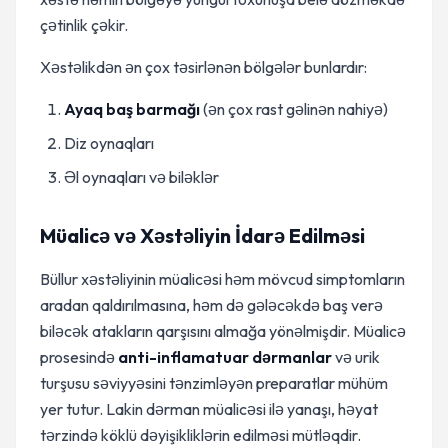
çətinlik çəkir.
Xəstəlikdən ən çox təsirlənən bölgələr bunlardır:
Ayaq baş barmağı
(ən çox rast gəlinən nahiyə)
Diz oynaqları
Əl oynaqları və biləklər
Müalicə və Xəstəliyin İdarə Edilməsi
Büllur xəstəliyinin müalicəsi həm mövcud simptomların
aradan qaldırılmasına, həm də gələcəkdə baş verə
biləcək atakların qarşısını almağa yönəlmişdir. Müalicə
prosesində
anti-inflamatuar dərmanlar
və urik
turşusu səviyyəsini tənzimləyən preparatlar mühüm
yer tutur. Lakin dərman müalicəsi ilə yanaşı, həyat
tərzində köklü dəyişikliklərin edilməsi mütləqdir.