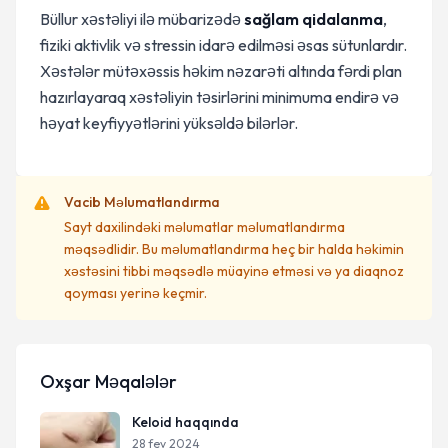
Büllur xəstəliyi ilə mübarizədə
sağlam qidalanma
,
fiziki aktivlik və stressin idarə edilməsi əsas sütunlardır.
Xəstələr mütəxəssis həkim nəzarəti altında fərdi plan
hazırlayaraq xəstəliyin təsirlərini minimuma endirə və
həyat keyfiyyətlərini yüksəldə bilərlər.
Vacib Məlumatlandırma
Sayt daxilindəki məlumatlar məlumatlandırma
məqsədlidir. Bu məlumatlandırma heç bir halda həkimin
xəstəsini tibbi məqsədlə müayinə etməsi və ya diaqnoz
qoyması yerinə keçmir.
Oxşar Məqalələr
Keloid haqqında
28 fev 2024