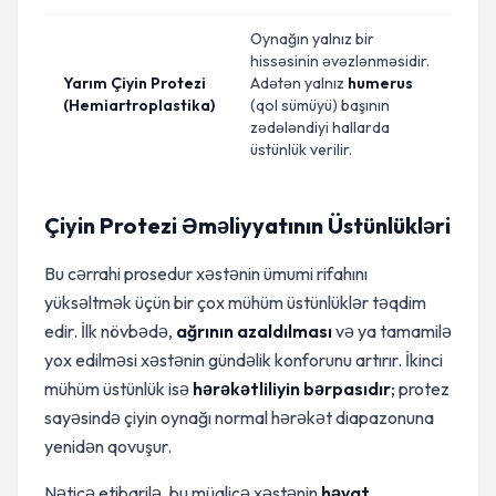
Oynağın yalnız bir
hissəsinin əvəzlənməsidir.
Yarım Çiyin Protezi
Adətən yalnız
humerus
(Hemiartroplastika)
(qol sümüyü) başının
zədələndiyi hallarda
üstünlük verilir.
Çiyin Protezi Əməliyyatının Üstünlükləri
Bu cərrahi prosedur xəstənin ümumi rifahını
yüksəltmək üçün bir çox mühüm üstünlüklər təqdim
edir. İlk növbədə,
ağrının azaldılması
və ya tamamilə
yox edilməsi xəstənin gündəlik konforunu artırır. İkinci
mühüm üstünlük isə
hərəkətliliyin bərpasıdır
; protez
sayəsində çiyin oynağı normal hərəkət diapazonuna
yenidən qovuşur.
Nəticə etibarilə, bu müalicə xəstənin
həyat