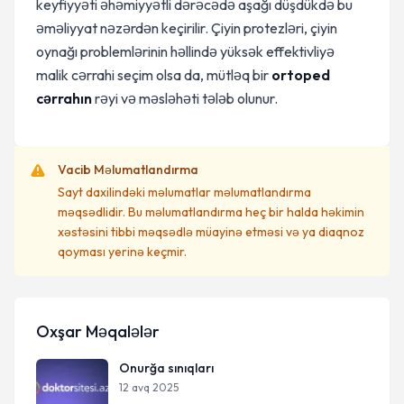
keyfiyyəti əhəmiyyətli dərəcədə aşağı düşdükdə bu
əməliyyat nəzərdən keçirilir. Çiyin protezləri, çiyin
oynağı problemlərinin həllində yüksək effektivliyə
malik cərrahi seçim olsa da, mütləq bir
ortoped
cərrahın
rəyi və məsləhəti tələb olunur.
Vacib Məlumatlandırma
Sayt daxilindəki məlumatlar məlumatlandırma
məqsədlidir. Bu məlumatlandırma heç bir halda həkimin
xəstəsini tibbi məqsədlə müayinə etməsi və ya diaqnoz
qoyması yerinə keçmir.
Oxşar Məqalələr
Onurğa sınıqları
12 avq 2025