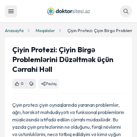
Axtar
Anasayfa
Məqalələr
Çiyin Protezi: Çiyin Birgə
Problemlərini Düzəltmək üçün
Cərrahi Həll
0
Paylaş
Çiyin protezi çiyin oynaqlarında yaranan problemlər,
ağrı, hərəkət məhdudiyyəti və funksional problemlərin
müalicəsində istifadə edilən cərrahi müdaxilədir. Bu
yazıda çiyin protezlərinin nə olduğunu, fərqli növlərini
və üstünlüklərini, necə tətbiq edildiyini və kimə uyğun