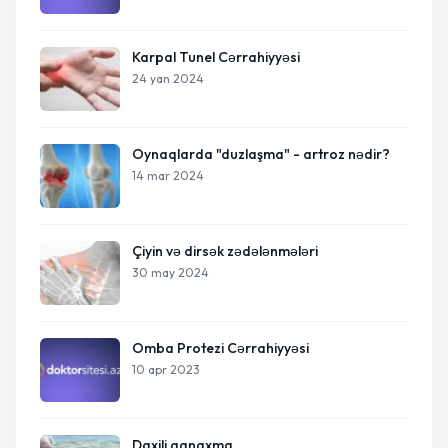
Karpal Tunel Cərrahiyyəsi
24 yan 2024
Oynaqlarda "duzlaşma" - artroz nədir?
14 mar 2024
Çiyin və dirsək zədələnmələri
30 may 2024
Omba Protezi Cərrahiyyəsi
10 apr 2023
Daxili qanaxma