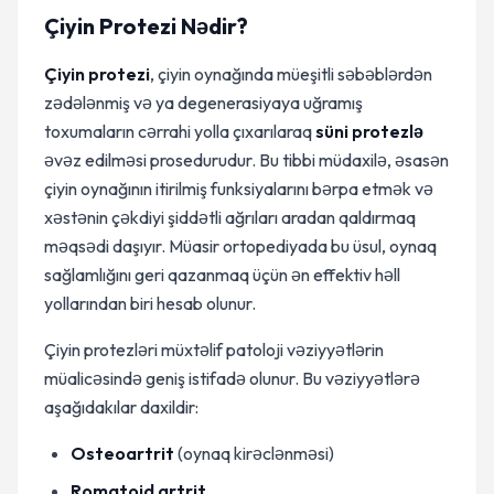
Çiyin Protezi Nədir?
Çiyin protezi
, çiyin oynağında müeşitli səbəblərdən
zədələnmiş və ya degenerasiyaya uğramış
toxumaların cərrahi yolla çıxarılaraq
süni protezlə
əvəz edilməsi prosedurudur. Bu tibbi müdaxilə, əsasən
çiyin oynağının itirilmiş funksiyalarını bərpa etmək və
xəstənin çəkdiyi şiddətli ağrıları aradan qaldırmaq
məqsədi daşıyır. Müasir ortopediyada bu üsul, oynaq
sağlamlığını geri qazanmaq üçün ən effektiv həll
yollarından biri hesab olunur.
Çiyin protezləri müxtəlif patoloji vəziyyətlərin
müalicəsində geniş istifadə olunur. Bu vəziyyətlərə
aşağıdakılar daxildir:
Osteoartrit
(oynaq kirəclənməsi)
Romatoid artrit