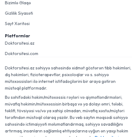
Bizimlə Əlaqə
Gizlilik Siyasəti
Sayt Xəritəsi
Platformlar
Doktorsitesi.az
Doktorsitesi.com
Doktorsitesi.az səhiyyə sahəsində xidmət göstərən tibb həkimləri,
diş həkimləri, fizioterapevtlər, psixoloqlar və s. səhiyyə
mütəxəssisləri ilə internet istifadəçilərini bir araya gətirən
müstəqil platformadır.
Bu səhifədəki həkim/mütəxəssis rəyləri və qiymətləndirmələri,
müvafiq həkimin/mütəxəssisin birbaşa və ya dolayı əmri, tələbi,
təklifi, tövsiyəsi və/və ya xahişi olmadan, müvafiq xəstə/müştəri
tərəfindən müstəqil olaraq yazılır. Bu veb saytın məqsədi səhiyyə
sahəsində ictimaiyyəti məlumatlandırmaq, səhiyyə savadlılığını
artırmaq, insanların sağlamlıq ehtiyaclarına uyğun ən yaxşı həkim