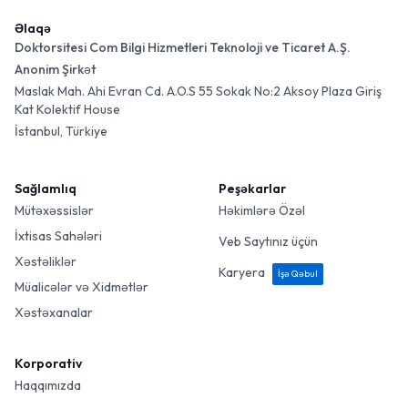
Əlaqə
Doktorsitesi Com Bilgi Hizmetleri Teknoloji ve Ticaret A.Ş.
Anonim Şirkət
Maslak Mah. Ahi Evran Cd. A.O.S 55 Sokak No:2 Aksoy Plaza Giriş
Kat Kolektif House
İstanbul, Türkiye
Sağlamlıq
Peşəkarlar
Mütəxəssislər
Həkimlərə Özəl
İxtisas Sahələri
Veb Saytınız üçün
Xəstəliklər
Karyera
İşə Qəbul
Müalicələr və Xidmətlər
Xəstəxanalar
Korporativ
Haqqımızda