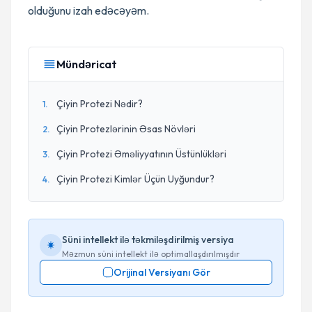
olduğunu izah edəcəyəm.
Mündəricat
Çiyin Protezi Nədir?
1
.
Çiyin Protezlərinin Əsas Növləri
2
.
Çiyin Protezi Əməliyyatının Üstünlükləri
3
.
Çiyin Protezi Kimlər Üçün Uyğundur?
4
.
Süni intellekt ilə təkmiləşdirilmiş versiya
Məzmun süni intellekt ilə optimallaşdırılmışdır
Orijinal Versiyanı Gör