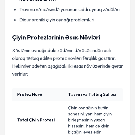
Travma nəticəsində yaranan ciddi oynaq zədələri
Digər xroniki çiyin oynağı problemləri
Çiyin Protezlərinin Əsas Növləri
Xəstənin oynağındakı zədənin dərəcəsindən asılı
olaraq tətbiq edilən protez növləri fərqlilik göstərir.
Həkimlər adətən aşağıdakı iki əsas növ üzərində qərar
verirlər:
Protez Növü
Təsviri və Tətbiq Sahəsi
Çiyin oynağının bütün
sahəsini, yəni həm çiyin
Total Çiyin Protezi
birləşməsinin yuxarı
hissəsini, həm də çiyin
bıçağını əvəz edir.