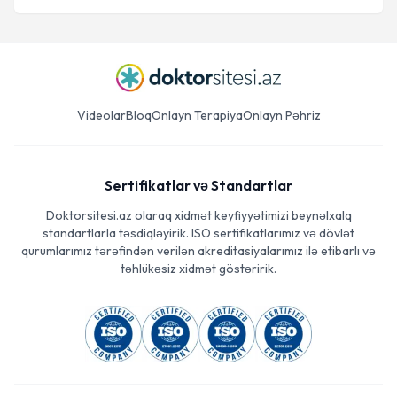
Videolar
Bloq
Onlayn Terapiya
Onlayn Pəhriz
Sertifikatlar və Standartlar
Doktorsitesi.az olaraq xidmət keyfiyyətimizi beynəlxalq
standartlarla təsdiqləyirik. ISO sertifikatlarımız və dövlət
qurumlarımız tərəfindən verilən akreditasiyalarımız ilə etibarlı və
təhlükəsiz xidmət göstəririk.