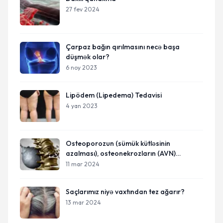
27 fev 2024
Çarpaz bağın qırılmasını necə başa
düşmək olar?
6 noy 2023
Lipödem (Lipedema) Tedavisi
4 yan 2023
Osteoporozun (sümük kütləsinin
azalması), osteonekrozların (AVN)
diaqnostika və müalicəsi
11 mar 2024
Saçlarımız niyə vaxtından tez ağarır?
13 mar 2024