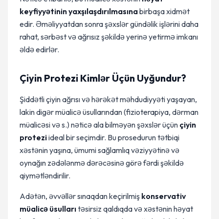
keyfiyyətinin yaxşılaşdırılmasına
birbaşa xidmət
edir. Əməliyyatdan sonra şəxslər gündəlik işlərini daha
rahat, sərbəst və ağrısız şəkildə yerinə yetirmə imkanı
əldə edirlər.
Çiyin Protezi Kimlər Üçün Uyğundur?
Şiddətli çiyin ağrısı və hərəkət məhdudiyyəti yaşayan,
lakin digər müalicə üsullarından (fizioterapiya, dərman
müalicəsi və s.) nəticə ala bilməyən şəxslər üçün
çiyin
protezi
ideal bir seçimdir. Bu prosedurun tətbiqi
xəstənin yaşına, ümumi sağlamlıq vəziyyətinə və
oynağın zədələnmə dərəcəsinə görə fərdi şəkildə
qiymətləndirilir.
Adətən, əvvəllər sınaqdan keçirilmiş
konservativ
müalicə üsulları
təsirsiz qaldıqda və xəstənin həyat