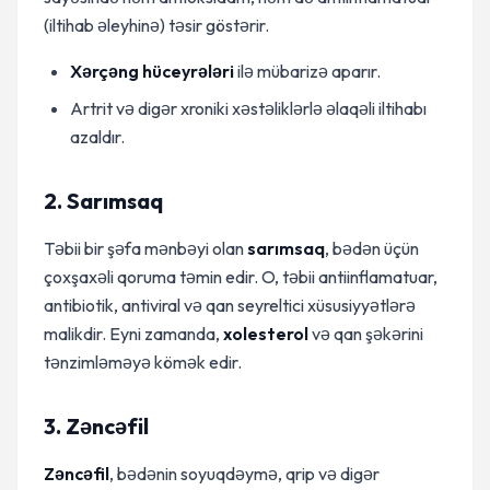
(iltihab əleyhinə) təsir göstərir.
Xərçəng hüceyrələri
ilə mübarizə aparır.
Artrit və digər xroniki xəstəliklərlə əlaqəli iltihabı
azaldır.
2. Sarımsaq
Təbii bir şəfa mənbəyi olan
sarımsaq
, bədən üçün
çoxşaxəli qoruma təmin edir. O, təbii antiinflamatuar,
antibiotik, antiviral və qan seyreltici xüsusiyyətlərə
malikdir. Eyni zamanda,
xolesterol
və qan şəkərini
tənzimləməyə kömək edir.
3. Zəncəfil
Zəncəfil
, bədənin soyuqdəymə, qrip və digər