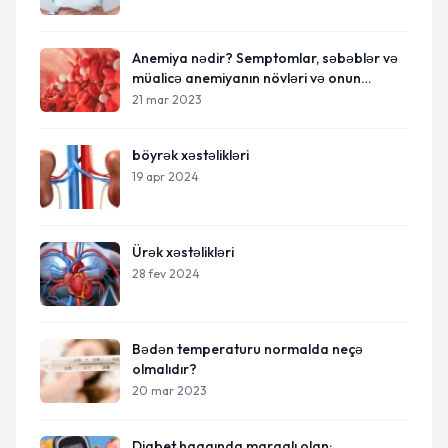
Anemiya nədir? Semptomlar, səbəblər və
müalicə anemiyanın növləri və onun
qarşısının alınması yolları
21 mar 2023
böyrək xəstəlikləri
19 apr 2024
Ürək xəstəlikləri
28 fev 2024
Bədən temperaturu normalda neçə
olmalıdır?
20 mar 2023
Diabet haqqında maraqlı olan: