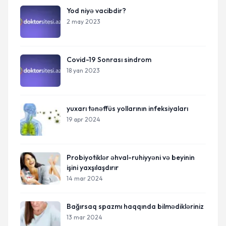
Yod niyə vacibdir?
2 may 2023
Covid-19 Sonrası sindrom
18 yan 2023
yuxarı tənəffüs yollarının infeksiyaları
19 apr 2024
Probiyotiklər əhval-ruhiyyəni və beyinin
işini yaxşılaşdırır
14 mar 2024
Bağırsaq spazmı haqqında bilmədikləriniz
13 mar 2024