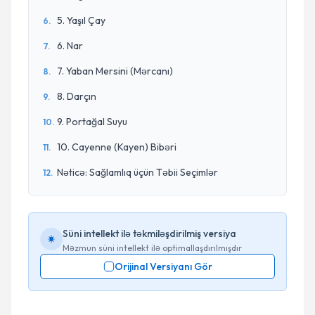
5. Yaşıl Çay
6
.
6. Nar
7
.
7. Yaban Mersini (Mərcanı)
8
.
8. Darçın
9
.
9. Portağal Suyu
10
.
10. Cayenne (Kayen) Bibəri
11
.
Nəticə: Sağlamlıq üçün Təbii Seçimlər
12
.
Süni intellekt ilə təkmiləşdirilmiş versiya
Məzmun süni intellekt ilə optimallaşdırılmışdır
Orijinal Versiyanı Gör