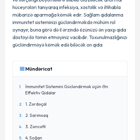
hüceyrələri tanıyaraq infeksiya, xəstəlik və iltihabla
mübarizə aparmağa kömək edir. Sağlam qidalanma
immunitet sisteminizi gücləndirməkdə mühüm rol
oynayır, buna görə də il ərzində özünüzü ən yaxşı qida
dəstəyi ilə təmin etməyiniz vacibdir. Toxunulmazlığınızı
gücləndirməyə kömək edə biləcək on qida:
Mündəricat
İmmunitet Sistemini Gücləndirmək üçün Ən
1
.
Effektiv Qidalar
1. Zərdəçal
2
.
2. Sarımsaq
3
.
3. Zəncəfil
4
.
4. Soğan
5
.