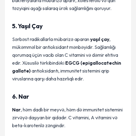
bakteriyalarla mübarizə aparır, xolesterolu və qan
təzyiqini aşağı salaraq ürək sağlamlığını qoruyur.
5. Yaşıl Çay
Sərbəst radikallarla mübarizə aparan
yaşıl çay
,
mükəmməl bir antioksidant mənbəyidir. Sağlamlığı
qorumaq üçün vacib olan C vitamini və dəmir ehtiva
edir. Xüsusilə tərkibindəki
EGCG (epigallocatechin
gallate)
antioksidantı, immunitet sistemini qrip
viruslarına qarşı daha hazırlıqlı edir.
6. Nar
Nar
, həm dadlı bir meyvə, həm də immunitet sistemini
zirvəyə daşıyan bir qidadır. C vitamini, A vitamini və
beta-karotenlə zəngindir.