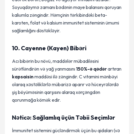
Soyuqdəymə zamanı bədənin maye balansını qoruyan
kaliumla zəngindir. Həmçinin tərkibindəki beta-
karoten, folat və kalsium immunitet sisteminin ümumi
sağlamlığını dəstəkləyir.
10. Cayenne (Kayen) Bibəri
Acı bibərin bu növü, maddələr mübadiləsini
sürətləndirən və yağ yanmasını
150%-ə qədər
artıran
kapsaisin
maddəsi ilə zəngindir. C vitamini mənbəyi
olaraq xəstəliklərlə mübarizə aparır və hüceyrələrdə
şiş böyüməsinin qarşısını alaraq xərçəngdən
qorunmağa kömək edir.
Nəticə: Sağlamlıq üçün Təbii Seçimlər
İmmunitet sistemini gücləndirmək üçün bu qidaları (və