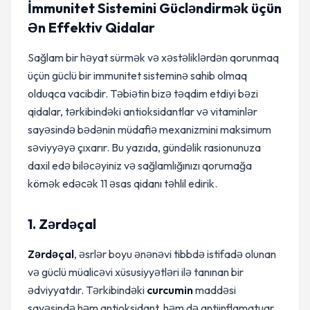
İmmunitet Sistemini Gücləndirmək üçün
Ən Effektiv Qidalar
Sağlam bir həyat sürmək və xəstəliklərdən qorunmaq
üçün güclü bir immunitet sisteminə sahib olmaq
olduqca vacibdir. Təbiətin bizə təqdim etdiyi bəzi
qidalar, tərkibindəki antioksidantlar və vitaminlər
sayəsində bədənin müdafiə mexanizmini maksimum
səviyyəyə çıxarır. Bu yazıda, gündəlik rasionunuza
daxil edə biləcəyiniz və sağlamlığınızı qorumağa
kömək edəcək 11 əsas qidanı təhlil edirik.
1. Zərdəçal
Zərdəçal
, əsrlər boyu ənənəvi tibbdə istifadə olunan
və güclü müalicəvi xüsusiyyətləri ilə tanınan bir
ədviyyatdır. Tərkibindəki
curcumin
maddəsi
sayəsində həm antioksidant, həm də antiinflamatuar