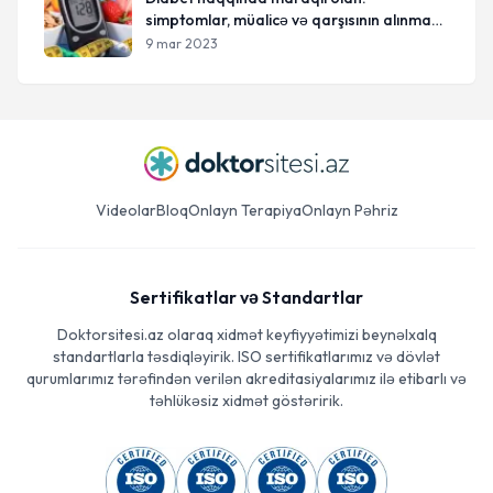
simptomlar, müalicə və qarşısının alınması
yolları
9 mar 2023
Videolar
Bloq
Onlayn Terapiya
Onlayn Pəhriz
Sertifikatlar və Standartlar
Doktorsitesi.az olaraq xidmət keyfiyyətimizi beynəlxalq
standartlarla təsdiqləyirik. ISO sertifikatlarımız və dövlət
qurumlarımız tərəfindən verilən akreditasiyalarımız ilə etibarlı və
təhlükəsiz xidmət göstəririk.