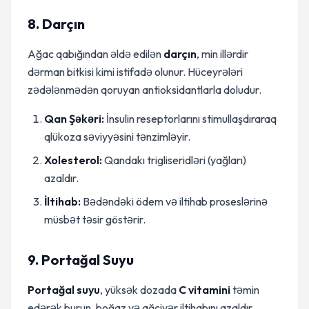
8. Darçın
Ağac qabığından əldə edilən
darçın
, min illərdir
dərman bitkisi kimi istifadə olunur. Hüceyrələri
zədələnmədən qoruyan antioksidantlarla doludur.
Qan Şəkəri:
İnsulin reseptorlarını stimullaşdıraraq
qlükoza səviyyəsini tənzimləyir.
Xolesterol:
Qandakı trigliseridləri (yağları)
azaldır.
İltihab:
Bədəndəki ödem və iltihab proseslərinə
müsbət təsir göstərir.
9. Portağal Suyu
Portağal suyu
, yüksək dozada
C vitamini
təmin
edərək burun, boğaz və ağciyər iltihabını azaldır.