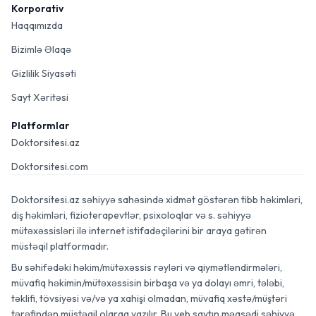
Korporativ
Haqqımızda
Bizimlə Əlaqə
Gizlilik Siyasəti
Sayt Xəritəsi
Platformlar
Doktorsitesi.az
Doktorsitesi.com
Doktorsitesi.az səhiyyə sahəsində xidmət göstərən tibb həkimləri,
diş həkimləri, fizioterapevtlər, psixoloqlar və s. səhiyyə
mütəxəssisləri ilə internet istifadəçilərini bir araya gətirən
müstəqil platformadır.
Bu səhifədəki həkim/mütəxəssis rəyləri və qiymətləndirmələri,
müvafiq həkimin/mütəxəssisin birbaşa və ya dolayı əmri, tələbi,
təklifi, tövsiyəsi və/və ya xahişi olmadan, müvafiq xəstə/müştəri
tərəfindən müstəqil olaraq yazılır. Bu veb saytın məqsədi səhiyyə