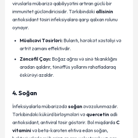
viruslarla mübarizə qabiliyyətini artıran güclü bir
immunitet gücləndiricisidir. Tərkibindəki
allisinin
antioksidant təsiri infeksiyalara qarşı qalxan rolunu
oynayır.
Müalicəvi Təsirləri:
Bulantı, hərəkət xəstəliyi və
artrit zamanı effektivdir.
Zəncəfil Çayı:
Boğaz ağrısı və sinə tıkanıklığını
aradan qaldırır, tənəffüs yollarını rahatladaraq
öskürəyi azaldır.
4. Soğan
İnfeksiyalarla mübarizədə
soğan
əvəzolunmazdır.
Tərkibindəki kükürd birləşmələri və
quercetin
adlı
antioksidant, antiviral təsir göstərir. Bol miqdarda
C
vitamini
və beta-karoten ehtiva edən soğan,