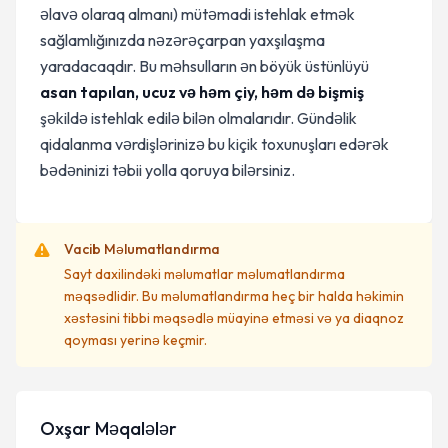
əlavə olaraq almanı) mütəmadi istehlak etmək
sağlamlığınızda nəzərəçarpan yaxşılaşma
yaradacaqdır. Bu məhsulların ən böyük üstünlüyü
asan tapılan, ucuz və həm çiy, həm də bişmiş
şəkildə istehlak edilə bilən olmalarıdır. Gündəlik
qidalanma vərdişlərinizə bu kiçik toxunuşları edərək
bədəninizi təbii yolla qoruya bilərsiniz.
Vacib Məlumatlandırma
Sayt daxilindəki məlumatlar məlumatlandırma
məqsədlidir. Bu məlumatlandırma heç bir halda həkimin
xəstəsini tibbi məqsədlə müayinə etməsi və ya diaqnoz
qoyması yerinə keçmir.
Oxşar Məqalələr