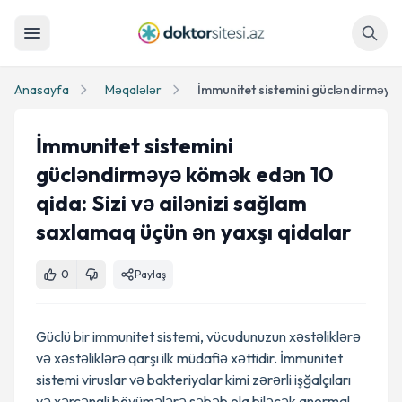
Axtar
Anasayfa
Məqalələr
İmmunitet sistemini
gücləndirməyə kömək edən 10
qida: Sizi və ailənizi sağlam
saxlamaq üçün ən yaxşı qidalar
0
Paylaş
Güclü bir immunitet sistemi, vücudunuzun xəstəliklərə
və xəstəliklərə qarşı ilk müdafiə xəttidir. İmmunitet
sistemi viruslar və bakteriyalar kimi zərərli işğalçıları
və xərçəngli böyümələrə səbəb ola biləcək anormal