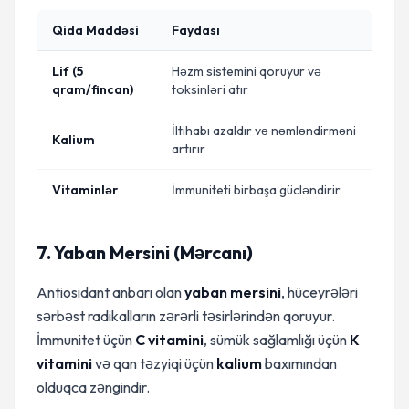
Qida Maddəsi
Faydası
Lif (5
Həzm sistemini qoruyur və
qram/fincan)
toksinləri atır
İltihabı azaldır və nəmləndirməni
Kalium
artırır
Vitaminlər
İmmuniteti birbaşa gücləndirir
7. Yaban Mersini (Mərcanı)
Antiosidant anbarı olan
yaban mersini
, hüceyrələri
sərbəst radikalların zərərli təsirlərindən qoruyur.
İmmunitet üçün
C vitamini
, sümük sağlamlığı üçün
K
vitamini
və qan təzyiqi üçün
kalium
baxımından
olduqca zəngindir.