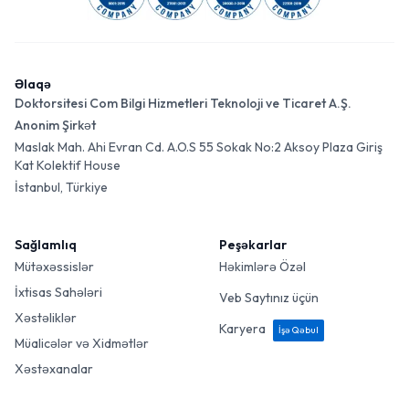
Əlaqə
Doktorsitesi Com Bilgi Hizmetleri Teknoloji ve Ticaret A.Ş.
Anonim Şirkət
Maslak Mah. Ahi Evran Cd. A.O.S 55 Sokak No:2 Aksoy Plaza Giriş
Kat Kolektif House
İstanbul, Türkiye
Sağlamlıq
Peşəkarlar
Mütəxəssislər
Həkimlərə Özəl
İxtisas Sahələri
Veb Saytınız üçün
Xəstəliklər
Karyera
İşə Qəbul
Müalicələr və Xidmətlər
Xəstəxanalar