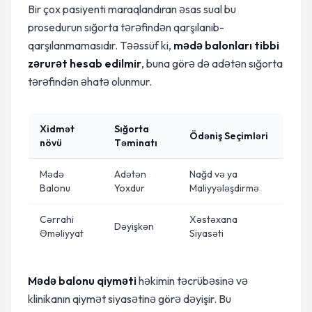
Bir çox pasiyenti maraqlandıran əsas sual bu
prosedurun sığorta tərəfindən qarşılanıb-
qarşılanmamasıdır. Təəssüf ki,
mədə balonları tibbi
zərurət hesab edilmir
, buna görə də adətən sığorta
tərəfindən əhatə olunmur.
Xidmət
Sığorta
Ödəniş Seçimləri
növü
Təminatı
Mədə
Adətən
Nağd və ya
Balonu
Yoxdur
Maliyyələşdirmə
Cərrahi
Xəstəxana
Dəyişkən
Əməliyyat
Siyasəti
Mədə balonu qiyməti
həkimin təcrübəsinə və
klinikanın qiymət siyasətinə görə dəyişir. Bu