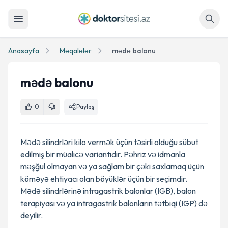
Axtar
Anasayfa
Məqalələr
mədə balonu
mədə balonu
0
Paylaş
Mədə silindrləri kilo vermək üçün təsirli olduğu sübut
edilmiş bir müalicə variantıdır. Pəhriz və idmanla
məşğul olmayan və ya sağlam bir çəki saxlamaq üçün
köməyə ehtiyacı olan böyüklər üçün bir seçimdir.
Mədə silindrlərinə intragastrik balonlar (IGB), balon
terapiyası və ya intragastrik balonların tətbiqi (IGP) də
deyilir.