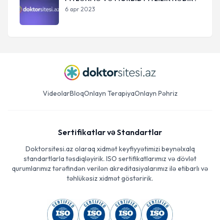
6 apr 2023
Videolar
Bloq
Onlayn Terapiya
Onlayn Pəhriz
Sertifikatlar və Standartlar
Doktorsitesi.az olaraq xidmət keyfiyyətimizi beynəlxalq
standartlarla təsdiqləyirik. ISO sertifikatlarımız və dövlət
qurumlarımız tərəfindən verilən akreditasiyalarımız ilə etibarlı və
təhlükəsiz xidmət göstəririk.