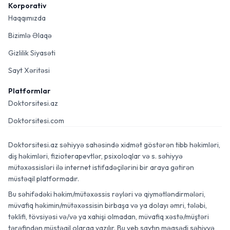
Korporativ
Haqqımızda
Bizimlə Əlaqə
Gizlilik Siyasəti
Sayt Xəritəsi
Platformlar
Doktorsitesi.az
Doktorsitesi.com
Doktorsitesi.az səhiyyə sahəsində xidmət göstərən tibb həkimləri,
diş həkimləri, fizioterapevtlər, psixoloqlar və s. səhiyyə
mütəxəssisləri ilə internet istifadəçilərini bir araya gətirən
müstəqil platformadır.
Bu səhifədəki həkim/mütəxəssis rəyləri və qiymətləndirmələri,
müvafiq həkimin/mütəxəssisin birbaşa və ya dolayı əmri, tələbi,
təklifi, tövsiyəsi və/və ya xahişi olmadan, müvafiq xəstə/müştəri
tərəfindən müstəqil olaraq yazılır. Bu veb saytın məqsədi səhiyyə