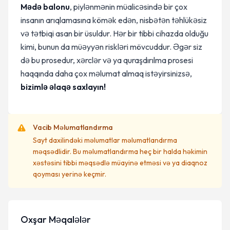
Mədə balonu
, piylənmənin müalicəsində bir çox
insanın arıqlamasına kömək edən, nisbətən təhlükəsiz
və tətbiqi asan bir üsuldur. Hər bir tibbi cihazda olduğu
kimi, bunun da müəyyən riskləri mövcuddur. Əgər siz
də bu prosedur, xərclər və ya quraşdırılma prosesi
haqqında daha çox məlumat almaq istəyirsinizsə,
bizimlə əlaqə saxlayın!
Vacib Məlumatlandırma
Sayt daxilindəki məlumatlar məlumatlandırma
məqsədlidir. Bu məlumatlandırma heç bir halda həkimin
xəstəsini tibbi məqsədlə müayinə etməsi və ya diaqnoz
qoyması yerinə keçmir.
Oxşar Məqalələr