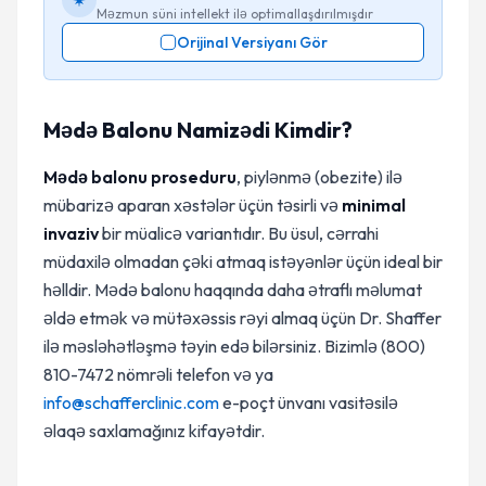
Məzmun süni intellekt ilə optimallaşdırılmışdır
Orijinal Versiyanı Gör
Mədə Balonu Namizədi Kimdir?
Mədə balonu proseduru
, piylənmə (obezite) ilə
mübarizə aparan xəstələr üçün təsirli və
minimal
invaziv
bir müalicə variantıdır. Bu üsul, cərrahi
müdaxilə olmadan çəki atmaq istəyənlər üçün ideal bir
həlldir. Mədə balonu haqqında daha ətraflı məlumat
əldə etmək və mütəxəssis rəyi almaq üçün Dr. Shaffer
ilə məsləhətləşmə təyin edə bilərsiniz. Bizimlə (800)
810-7472 nömrəli telefon və ya
info@schafferclinic.com
e-poçt ünvanı vasitəsilə
əlaqə saxlamağınız kifayətdir.