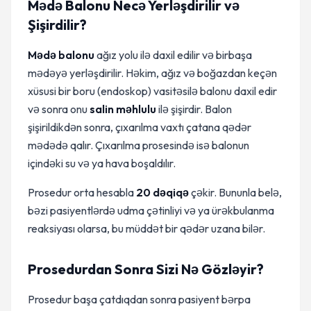
Mədə Balonu Necə Yerləşdirilir və
Şişirdilir?
Mədə balonu
ağız yolu ilə daxil edilir və birbaşa
mədəyə yerləşdirilir. Həkim, ağız və boğazdan keçən
xüsusi bir boru (endoskop) vasitəsilə balonu daxil edir
və sonra onu
salin məhlulu
ilə şişirdir. Balon
şişirildikdən sonra, çıxarılma vaxtı çatana qədər
mədədə qalır. Çıxarılma prosesində isə balonun
içindəki su və ya hava boşaldılır.
Prosedur orta hesabla
20 dəqiqə
çəkir. Bununla belə,
bəzi pasiyentlərdə udma çətinliyi və ya ürəkbulanma
reaksiyası olarsa, bu müddət bir qədər uzana bilər.
Prosedurdan Sonra Sizi Nə Gözləyir?
Prosedur başa çatdıqdan sonra pasiyent bərpa