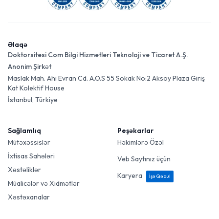
Əlaqə
Doktorsitesi Com Bilgi Hizmetleri Teknoloji ve Ticaret A.Ş.
Anonim Şirkət
Maslak Mah. Ahi Evran Cd. A.O.S 55 Sokak No:2 Aksoy Plaza Giriş
Kat Kolektif House
İstanbul, Türkiye
Sağlamlıq
Peşəkarlar
Mütəxəssislər
Həkimlərə Özəl
İxtisas Sahələri
Veb Saytınız üçün
Xəstəliklər
Karyera
İşə Qəbul
Müalicələr və Xidmətlər
Xəstəxanalar