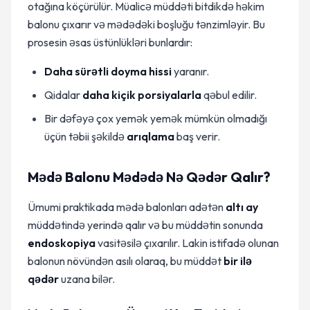
otağına köçürülür. Müalicə müddəti bitdikdə həkim
balonu çıxarır və mədədəki boşluğu tənzimləyir. Bu
prosesin əsas üstünlükləri bunlardır:
Daha sürətli doyma hissi
yaranır.
Qidalar
daha kiçik porsiyalarla
qəbul edilir.
Bir dəfəyə çox yemək yemək mümkün olmadığı
üçün təbii şəkildə
arıqlama
baş verir.
Mədə Balonu Mədədə Nə Qədər Qalır?
Ümumi praktikada mədə balonları adətən
altı ay
müddətində yerində qalır və bu müddətin sonunda
endoskopiya
vasitəsilə çıxarılır. Lakin istifadə olunan
balonun növündən asılı olaraq, bu müddət
bir ilə
qədər
uzana bilər.