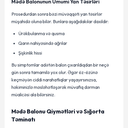
Mədə Balonunun Ümumi Yan Təsirləri
Prosedurdan sonra bəzi müvəqqəti yan təsirlər
müşahidə oluna bilər. Bunlara aşağıdakılar daxildir:
Ürəkbulanma və qusma
Qarın nahiyəsində ağrılar
Şişkinlik hissi
Bu simptomlar adətən balon çıxarıldıqdan bir neçə
gün sonra tamamilə yox olur. Əgər öz-özünə
keçməyən ciddi narahatlıqlar yaşayırsınızsa,
həkiminizlə məsləhətləşərək müvafiq dərman
müalicəsi ala bilərsiniz.
Mədə Balonu Qiymətləri və Sığorta
Təminatı