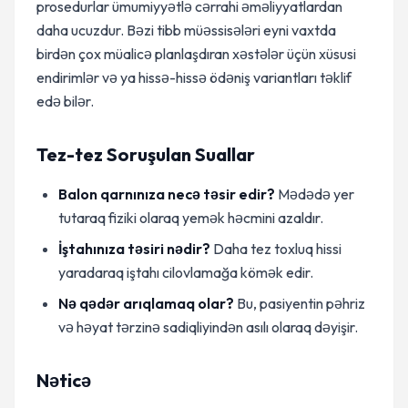
prosedurlar ümumiyyətlə cərrahi əməliyyatlardan
daha ucuzdur. Bəzi tibb müəssisələri eyni vaxtda
birdən çox müalicə planlaşdıran xəstələr üçün xüsusi
endirimlər və ya hissə-hissə ödəniş variantları təklif
edə bilər.
Tez-tez Soruşulan Suallar
Balon qarnınıza necə təsir edir?
Mədədə yer
tutaraq fiziki olaraq yemək həcmini azaldır.
İştahınıza təsiri nədir?
Daha tez toxluq hissi
yaradaraq iştahı cilovlamağa kömək edir.
Nə qədər arıqlamaq olar?
Bu, pasiyentin pəhriz
və həyat tərzinə sadiqliyindən asılı olaraq dəyişir.
Nəticə