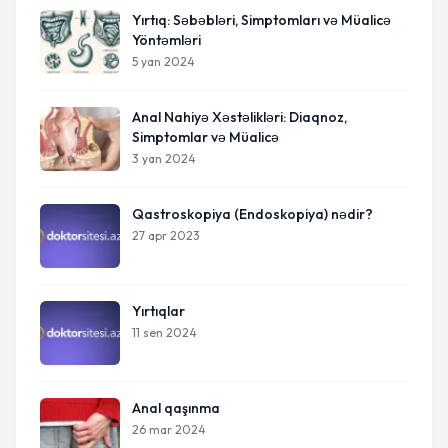
Yırtıq: Səbəbləri, Simptomları və Müalicə
Yöntəmləri
5 yan 2024
Anal Nahiyə Xəstəlikləri: Diaqnoz,
Simptomlar və Müalicə
3 yan 2024
Qastroskopiya (Endoskopiya) nədir?
27 apr 2023
Yırtıqlar
11 sen 2024
Anal qaşınma
26 mar 2024