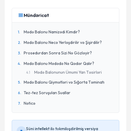
Mündəricat
Mədə Balonu Namizədi Kimdir?
1
.
Mədə Balonu Necə Yerləşdirilir və Şişirdilir?
2
.
Prosedurdan Sonra Sizi Nə Gözləyir?
3
.
Mədə Balonu Mədədə Nə Qədər Qalır?
4
.
Mədə Balonunun Ümumi Yan Təsirləri
4
.
1
Mədə Balonu Qiymətləri və Sığorta Təminatı
5
.
Tez-tez Soruşulan Suallar
6
.
Nəticə
7
.
Süni intellekt ilə təkmiləşdirilmiş versiya