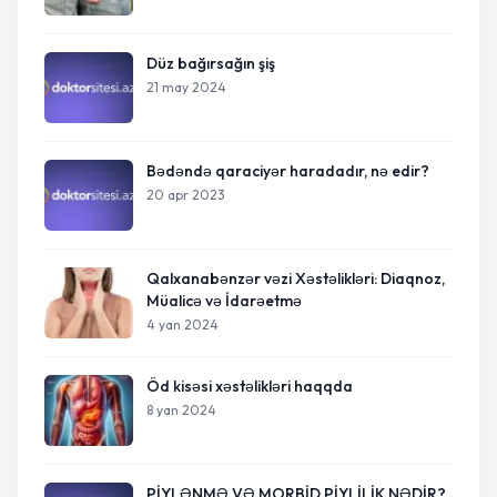
Düz bağırsağın şiş
21 may 2024
Bədəndə qaraciyər haradadır, nə edir?
20 apr 2023
Qalxanabənzər vəzi Xəstəlikləri: Diaqnoz,
Müalicə və İdarəetmə
4 yan 2024
Öd kisəsi xəstəlikləri haqqda
8 yan 2024
PİYLƏNMƏ VƏ MORBİD PİYLİLİK NƏDİR?