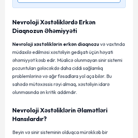
Nevroloji Xəstəliklərdə Erkən
Diaqnozun Əhəmiyyəti
Nevroloji xəstəliklərin erkən diaqnozu
və vaxtında
müdaxilə edilməsi xəstəliyin gedişatı üçün həyati
əhəmiyyət kəsb edir. Müalicə olunmayan sinir sistemi
pozuntuları gələcəkdə daha ciddi sağlamlıq
problemlərinə və ağır fəsadlara yol aça bilər. Bu
sahədə mütəxəssis rəyi almaq, xəstəliyin idarə
olunmasında ən kritik addımdır.
Nevroloji Xəstəliklərin Əlamətləri
Hansılardır?
Beyin və sinir sisteminin olduqca mürəkkəb bir