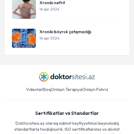
Xroniki nefrit
16 apr 2024
Xroniki böyrək çatışmazlığı
16 apr 2024
Videolar
Bloq
Onlayn Terapiya
Onlayn Pəhriz
Sertifikatlar və Standartlar
Doktorsitesi.az olaraq xidmət keyfiyyətimizi beynəlxalq
standartlarla təsdiqləyirik. ISO sertifikatlarımız və dövlət