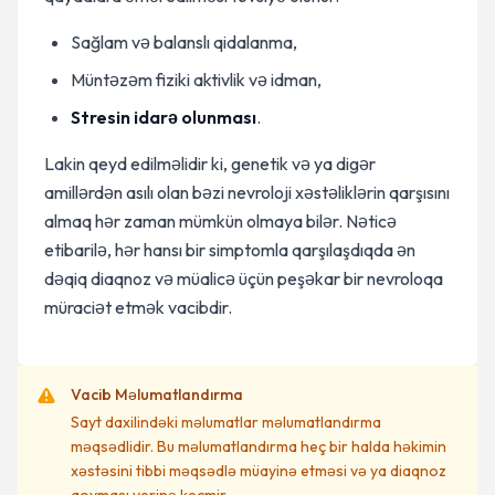
Sağlam və balanslı qidalanma,
Müntəzəm fiziki aktivlik və idman,
Stresin idarə olunması
.
Lakin qeyd edilməlidir ki, genetik və ya digər
amillərdən asılı olan bəzi nevroloji xəstəliklərin qarşısını
almaq hər zaman mümkün olmaya bilər. Nəticə
etibarilə, hər hansı bir simptomla qarşılaşdıqda ən
dəqiq diaqnoz və müalicə üçün peşəkar bir nevroloqa
müraciət etmək vacibdir.
Vacib Məlumatlandırma
Sayt daxilindəki məlumatlar məlumatlandırma
məqsədlidir. Bu məlumatlandırma heç bir halda həkimin
xəstəsini tibbi məqsədlə müayinə etməsi və ya diaqnoz