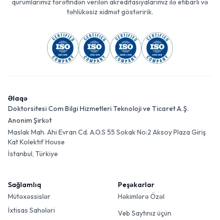
qurumlarımız tərəfindən verilən akreditasiyalarımız ilə etibarlı və
təhlükəsiz xidmət göstəririk.
Əlaqə
Doktorsitesi Com Bilgi Hizmetleri Teknoloji ve Ticaret A.Ş.
Anonim Şirkət
Maslak Mah. Ahi Evran Cd. A.O.S 55 Sokak No:2 Aksoy Plaza Giriş
Kat Kolektif House
İstanbul, Türkiye
Sağlamlıq
Peşəkarlar
Mütəxəssislər
Həkimlərə Özəl
İxtisas Sahələri
Veb Saytınız üçün