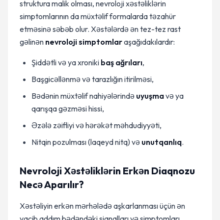
struktura malik olması, nevroloji xəstəliklərin
simptomlarının da müxtəlif formalarda təzahür
etməsinə səbəb olur. Xəstələrdə ən tez-tez rast
gəlinən
nevroloji simptomlar
aşağıdakılardır:
Şiddətli və ya xroniki
baş ağrıları
,
Başgicəllənmə və tarazlığın itirilməsi,
Bədənin müxtəlif nahiyələrində
uyuşma
və ya
qarışqa gəzməsi hissi,
Əzələ zəifliyi və hərəkət məhdudiyyəti,
Nitqin pozulması (laqeyd nitq) və
unutqanlıq
.
Nevroloji Xəstəliklərin Erkən Diaqnozu
Necə Aparılır?
Xəstəliyin erkən mərhələdə aşkarlanması üçün ən
vacib addım bədəndəki siqnalları və simptomları