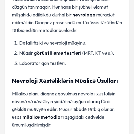
düzgün tanımaqdır. Hər hansı bir şübhəli əlamət
müşahidə edildikdə dərhal bir
nevroloqa
müraciət
edilməlidir. Diaqnoz prosesində mütəxəssis tərəfindən
tətbiq edilən metodlar bunlardır:
Detallı fiziki və nevroloji müayinə,
Müasir
görüntüləmə testləri
(MRT, KT və s.),
Laborator qan testləri.
Nevroloji Xəstəliklərin Müalicə Üsulları
Müalicə planı, diaqnoz qoyulmuş nevroloji xəstəliyin
növünə və xəstəliyin şiddətinə uyğun olaraq fərdi
şəkildə müəyyən edilir. Müasir tibbdə tətbiq olunan
əsas
müalicə metodları
aşağıdakı cədvəldə
ümumiləşdirilmişdir: