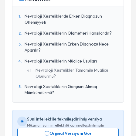
Nevroloji Xəstəliklərdə Erkən Diaqnozun
1
.
Əhəmiyyəti
Nevroloji Xəstəliklərin Əlamətləri Hansılardır?
2
.
Nevroloji Xəstəliklərin Erkən Diaqnozu Necə
3
.
Aparılır?
Nevroloji Xəstəliklərin Müalicə Üsulları
4
.
Nevroloji Xəstəliklər Tamamilə Müalicə
4
.
1
Olunurmu?
Nevroloji Xəstəliklərin Qarşısını Almaq
5
.
Mümkündürmü?
Süni intellekt ilə təkmiləşdirilmiş versiya
Məzmun süni intellekt ilə optimallaşdırılmışdır
Orijinal Versiyanı Gör