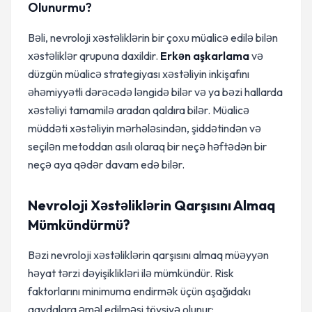
Olunurmu?
Bəli, nevroloji xəstəliklərin bir çoxu müalicə edilə bilən
xəstəliklər qrupuna daxildir.
Erkən aşkarlama
və
düzgün müalicə strategiyası xəstəliyin inkişafını
əhəmiyyətli dərəcədə ləngidə bilər və ya bəzi hallarda
xəstəliyi tamamilə aradan qaldıra bilər. Müalicə
müddəti xəstəliyin mərhələsindən, şiddətindən və
seçilən metoddan asılı olaraq bir neçə həftədən bir
neçə aya qədər davam edə bilər.
Nevroloji Xəstəliklərin Qarşısını Almaq
Mümkündürmü?
Bəzi nevroloji xəstəliklərin qarşısını almaq müəyyən
həyat tərzi dəyişiklikləri ilə mümkündür. Risk
faktorlarını minimuma endirmək üçün aşağıdakı
qaydalara əməl edilməsi tövsiyə olunur: