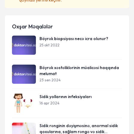
qoyması yerinə keçmir.
Oxşar Məqalələr
Böyrək biopsiyası necə icra olunur?
25 okt 2022
Böyrək xəstəliklərinin müalicəsi haqqında
melumat
23 sen 2024
Sidik yollarının infeksiyaları
16 apr 2024
Sidik rənginin dəyişməsinə, anormal sidik
qoxularına, sağlam rəngə və sidik