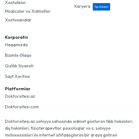
Xəstəliklər
Karyera
İşə Qəbul
Müalicələr və Xidmətlər
Xəstəxanalar
Korporativ
Haqqımızda
Bizimlə Əlaqə
Gizlilik Siyasəti
Sayt Xəritəsi
Platformlar
Doktorsitesi.az
Doktorsitesi.com
Doktorsitesi.az səhiyyə sahəsində xidmət göstərən tibb həkimləri,
diş həkimləri, fizioterapevtlər, psixoloqlar və s. səhiyyə
mütəxəssisləri ilə internet istifadəçilərini bir araya gətirən