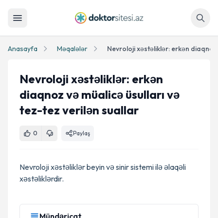
Axtar
Anasayfa
Məqalələr
Nevroloji xəstəliklər: erkən
diaqnoz və müalicə üsulları və
tez-tez verilən suallar
0
Paylaş
Nevroloji xəstəliklər beyin və sinir sistemi ilə əlaqəli
xəstəliklərdir.
Mündəricat