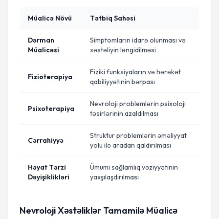
Müalicə Növü
Tətbiq Sahəsi
Dərman
Simptomların idarə olunması və
Müalicəsi
xəstəliyin ləngidilməsi
Fiziki funksiyaların və hərəkət
Fizioterapiya
qabiliyyətinin bərpası
Nevroloji problemlərin psixoloji
Psixoterapiya
təsirlərinin azaldılması
Struktur problemlərin əməliyyat
Cərrahiyyə
yolu ilə aradan qaldırılması
Həyat Tərzi
Ümumi sağlamlıq vəziyyətinin
Dəyişiklikləri
yaxşılaşdırılması
Nevroloji Xəstəliklər Tamamilə Müalicə