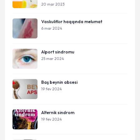
qoxusuna necə nail olmaq olar?
20 mar 2023
Vaskulitlər haqqında melumat
6 mar 2024
Alport sindromu
25 mar 2024
Baş beynin absesi
19 fev 2024
Alternik sindrom
19 fev 2024