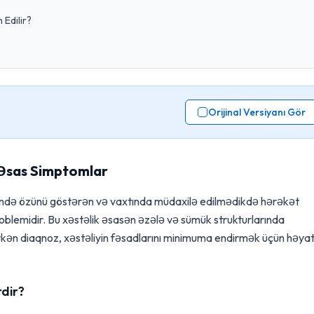
Edilir?
Orijinal Versiyanı Gör
 Əsas Simptomlar
rində özünü göstərən və vaxtında müdaxilə edilmədikdə hərəkət
oblemidir. Bu xəstəlik əsasən əzələ və sümük strukturlarında
Erkən diaqnoz, xəstəliyin fəsadlarını minimuma endirmək üçün həyat
rdir?