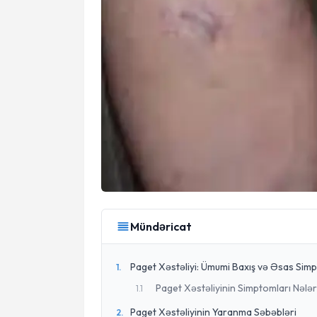
Mündəricat
Paget Xəstəliyi: Ümumi Baxış və Əsas Sim
1
.
Paget Xəstəliyinin Simptomları Nələr
1
.
1
Paget Xəstəliyinin Yaranma Səbəbləri
2
.