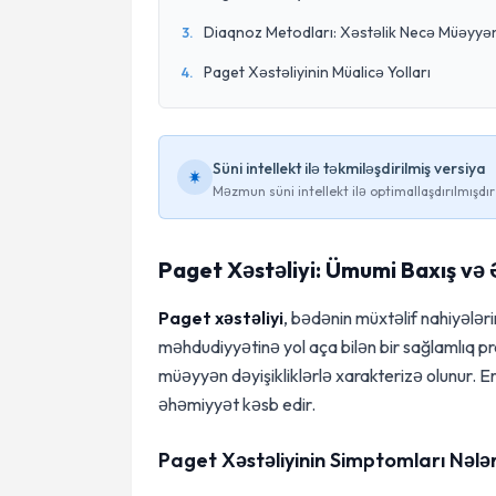
Diaqnoz Metodları: Xəstəlik Necə Müəyyən 
3
.
Paget Xəstəliyinin Müalicə Yolları
4
.
Süni intellekt ilə təkmiləşdirilmiş versiya
Məzmun süni intellekt ilə optimallaşdırılmışdır
Paget Xəstəliyi: Ümumi Baxış və
Paget xəstəliyi
, bədənin müxtəlif nahiyələ
məhdudiyyətinə yol aça bilən bir sağlamlıq pr
müəyyən dəyişikliklərlə xarakterizə olunur. 
əhəmiyyət kəsb edir.
Paget Xəstəliyinin Simptomları Nələ