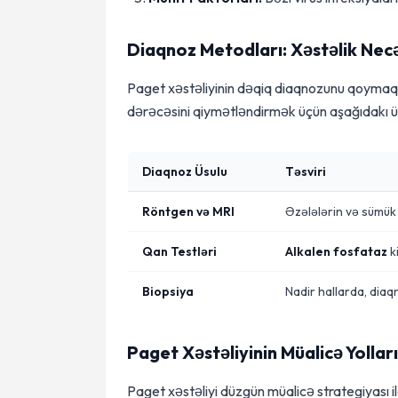
Diaqnoz Metodları: Xəstəlik Nec
Paget xəstəliyinin dəqiq diaqnozunu qoymaq ü
dərəcəsini qiymətləndirmək üçün aşağıdakı üs
Diaqnoz Üsulu
Təsviri
Röntgen və MRI
Əzələlərin və sümük 
Qan Testləri
Alkalen fosfataz
k
Biopsiya
Nadir hallarda, dia
Paget Xəstəliyinin Müalicə Yolları
Paget xəstəliyi düzgün müalicə strategiyası ilə