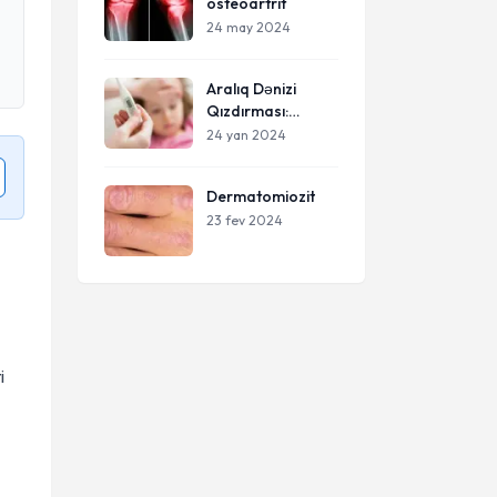
osteoartrit
24 may 2024
Aralıq Dənizi
Qızdırması:
Familial Akdeniz
24 yan 2024
Ateşi və Onun
Xüsusiyyətləri
Dermatomiozit
23 fev 2024
i