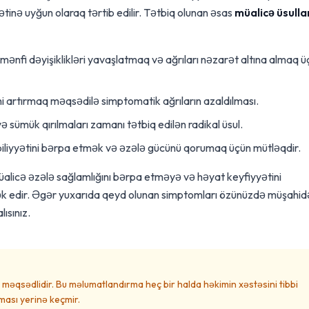
dətinə uyğun olaraq tərtib edilir. Tətbiq olunan əsas
müalicə üsulla
ənfi dəyişiklikləri yavaşlatmaq və ağrıları nəzarət altına almaq ü
i artırmaq məqsədilə simptomatik ağrıların azaldılması.
 sümük qırılmaları zamanı tətbiq edilən radikal üsul.
liyyətini bərpa etmək və əzələ gücünü qorumaq üçün mütləqdir.
alicə əzələ sağlamlığını bərpa etməyə və həyat keyfiyyətini
k edir. Əgər yuxarıda qeyd olunan simptomları özünüzdə müşahid
ısınız.
məqsədlidir. Bu məlumatlandırma heç bir halda həkimin xəstəsini tibbi
ası yerinə keçmir.