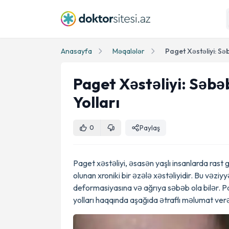
Anasayfa
Məqalələr
Paget Xəstəliyi: Səbə
Yolları
Paylaş
0
Paget xəstəliyi, əsasən yaşlı insanlarda rast
olunan xroniki bir əzələ xəstəliyidir. Bu vəzi
deformasiyasına və ağrıya səbəb ola bilər. Pa
yolları haqqında aşağıda ətraflı məlumat ve