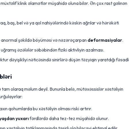
üxtəlif klinik əlamətlər müşahidə oluna bilər. Ən çox rast gəlinən
aq, baş, bel və ya qol nahiyələrində kəskin ağrılar və hərəkəti
n anormal şəkildə böyüməsi və nəzərəçarpan
deformasiyalar
.
ramış əzələlər səbəbindən fiziki aktivliyin azalması.
uktur dəyişikliyi nəticəsində sinirlərə düşən təzyiqin yaratdığı fəsadl
bləri
ə tam olaraq məlum deyil. Bununla belə, mütəxəssislər xəstəliyin
urğulayırlar:
xın qohumlarda bu xəstəliyin olması riski artırır.
yaşdan yuxarı
fərdlərdə daha tez-tez müşahidə olunur.
nın xəstəliyin tətiklənməsində təsirli ola biləcəyi ehtimal edilir.