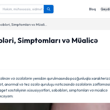
Bloq
Qeydi
Paget Xəstəliyi: Səbəbləri, Simptomları və Müalicə Yolları
bləri, Simptomları və Müalicə
 gəlinən və əzələlərin yenidən qurulmasında pozğunluqla xarakteriz
yyət, anormal və tez əzələ quruluşu nəticəsində əzələlərin zəifləməs
get xəstəliyinin xüsusiyyətləri, səbəbləri, simptomları və müalicə
rəcəyəm: