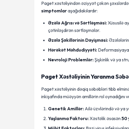
Paget xəstəliyindən əziyyət çəkən şəxslərdə m
simptomlar
aşağıdakılardır:
Əzələ Ağrısı və Sərtləşməsi:
Xüsusilə ay
çətinləşdirən sərtləşmələr.
Əzələ Şəkillərinin Dəyişməsi:
Əzələləri
Hərəkət Məhdudiyyəti:
Deformasiyaya uğ
Nevroloji Problemlər:
Şişkinlik və ya str
Paget Xəstəliyinin Yaranma Səbə
Paget xəstəliyinin dəqiq səbəbləri tibb elmin
inkişafında müəyyən amillərin rol oynadığını v
Genetik Amillər:
Ailə üzvlərində və ya ya
Yaşlanma Faktoru:
Xəstəlik əsasən
50 
Mühit Faktorları:
Bəzi virus infeksiyaları