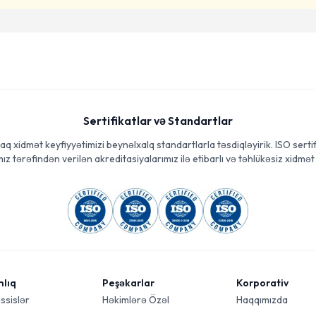
Sertifikatlar və Standartlar
aq xidmət keyfiyyətimizi beynəlxalq standartlarla təsdiqləyirik. ISO sertif
ız tərəfindən verilən akreditasiyalarımız ilə etibarlı və təhlükəsiz xidmət 
mlıq
Peşəkarlar
Korporativ
ssislər
Həkimlərə Özəl
Haqqımızda