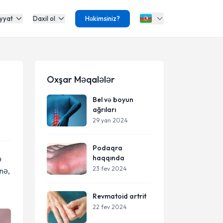
yyat
Daxil ol
Həkimsiniz?
Oxşar Məqalələr
Bel və boyun
ağrıları
29 yan 2024
Podaqra
haqqında
ə
23 fev 2024
inə,
Revmatoid artrit
22 fev 2024