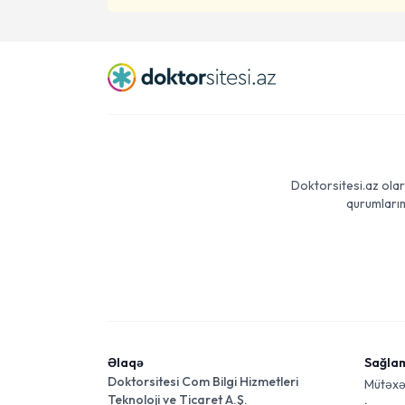
Doktorsitesi.az olar
qurumlarım
Əlaqə
Sağla
Doktorsitesi Com Bilgi Hizmetleri
Mütəxə
Teknoloji ve Ticaret A.Ş.