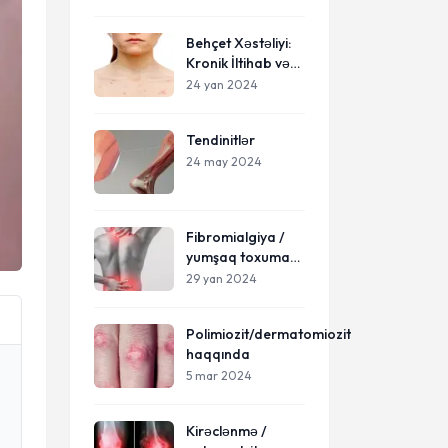
Behçet Xəstəliyi:
Kronik İltihab və
Onun Kompleks
24 yan 2024
Təsirləri
Tendinitlər
24 may 2024
Fibromialgiya /
yumşaq toxuma
revmatizmi
29 yan 2024
Polimiozit/dermatomiozit
haqqında
5 mar 2024
Kirəclənmə /