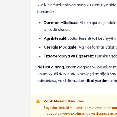
xəstənin fərdi ehtiyaclarına və xəstəliyin şid
bunlardır:
Dərman Müalicəsi:
Əzələ quruluşundakı m
istifadə olunur.
Ağrıkəsicilər:
Xəstənin həyat keyfiyyətin
Cərrahi Müdaxilə:
Ağır deformasiyalar və
Fizioterapiya və Egzersiz:
Hərəkət qabi
Nəticə olaraq
, erkən diaqnoz və peşəkar mü
əhəmiyyətli dərəcədə yaxşılaşdırmağa kömə
edirsinizsə, vaxt itirmədən
tibbi yardım
almal
Vacib Məlumatlandırma
Sayt daxilindəki məlumatlar məlumatlandırma 
məqsədlə müayinə etməsi və ya diaqnoz qoym