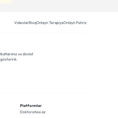
Videolar
Bloq
Onlayn Terapiya
Onlayn Pəhriz
ikatlarımız və dövlət
göstəririk.
Platformlar
Doktorsitesi.az