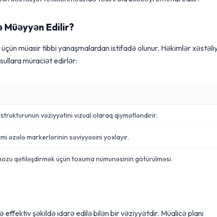
ə Müəyyən Edilir?
çün müasir tibbi yanaşmalardan istifadə olunur. Həkimlər xəstəliy
ullara müraciət edirlər:
strukturunun vəziyyətini vizual olaraq qiymətləndirir.
imi əzələ markerlərinin səviyyəsini yoxlayır.
qnozu qətiləşdirmək üçün toxuma nümunəsinin götürülməsi.
 effektiv şəkildə idarə edilə bilən bir vəziyyətdir. Müalicə planı