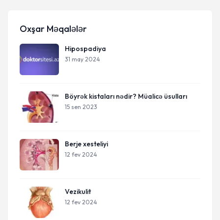
Oxşar Məqalələr
Hipospadiya
31 may 2024
Böyrək kistaları nədir? Müalicə üsulları
15 sen 2023
Berje xesteliyi
12 fev 2024
Vezikulit
12 fev 2024