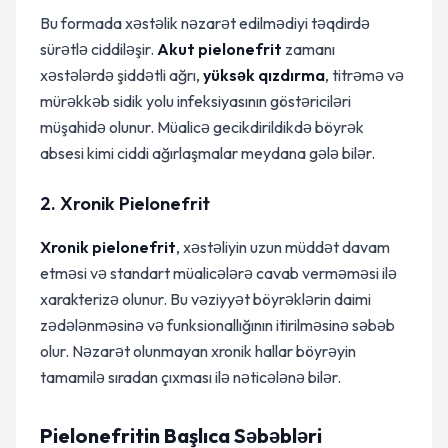
Bu formada xəstəlik nəzarət edilmədiyi təqdirdə
sürətlə ciddiləşir.
Akut pielonefrit
zamanı
xəstələrdə şiddətli ağrı,
yüksək qızdırma
, titrəmə və
mürəkkəb sidik yolu infeksiyasının göstəriciləri
müşahidə olunur. Müalicə gecikdirildikdə böyrək
absesi kimi ciddi ağırlaşmalar meydana gələ bilər.
2. Xronik Pielonefrit
Xronik pielonefrit
, xəstəliyin uzun müddət davam
etməsi və standart müalicələrə cavab verməməsi ilə
xarakterizə olunur. Bu vəziyyət böyrəklərin daimi
zədələnməsinə və funksionallığının itirilməsinə səbəb
olur. Nəzarət olunmayan xronik hallar böyrəyin
tamamilə sıradan çıxması ilə nəticələnə bilər.
Pielonefritin Başlıca Səbəbləri