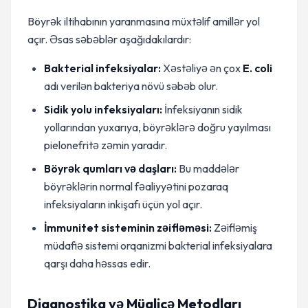
Böyrək iltihabının yaranmasına müxtəlif amillər yol
açır. Əsas səbəblər aşağıdakılardır:
Bakterial infeksiyalar:
Xəstəliyə ən çox
E. coli
adı verilən bakteriya növü səbəb olur.
Sidik yolu infeksiyaları:
İnfeksiyanın sidik
yollarından yuxarıya, böyrəklərə doğru yayılması
pielonefritə zəmin yaradır.
Böyrək qumları və daşları:
Bu maddələr
böyrəklərin normal fəaliyyətini pozaraq
infeksiyaların inkişafı üçün yol açır.
İmmunitet sisteminin zəifləməsi:
Zəifləmiş
müdafiə sistemi orqanizmi bakterial infeksiyalara
qarşı daha həssas edir.
Diaqnostika və Müalicə Metodları