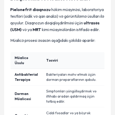
Pielonefrit diaqnozu
həkim müayinəsi, laboratoriya
testləri (sidik və qan analizi) və görüntüləmə üsulları ilə
qoyulur. Diaqnozun dəqiqləşdirilməsi üçün
ultrasəs
(USM)
və ya
MRT
kimi müayinələrdən istifadə edilir.
Müalicə prosesi əsasən aşağıdakı şəkildə aparılır:
Müalicə
Təsviri
Üsulu
Antibakterial
Bakteriyaları məhv etmək üçün
Terapiya
dərman preparatlarının qəbulu.
Simptomları yüngülləşdirmək və
Dərman
iltihabı aradan qaldırmaq üçün
Müalicəsi
tətbiq edilir.
Ciddi fəsadlar və ya böyrək