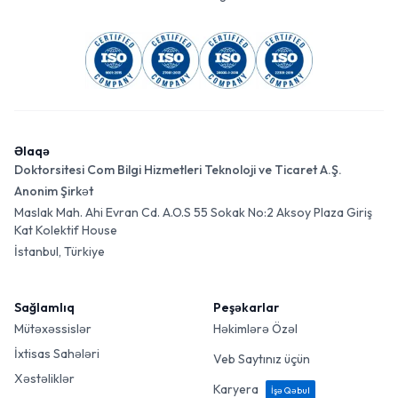
Əlaqə
Doktorsitesi Com Bilgi Hizmetleri Teknoloji ve Ticaret A.Ş.
Anonim Şirkət
Maslak Mah. Ahi Evran Cd. A.O.S 55 Sokak No:2 Aksoy Plaza Giriş
Kat Kolektif House
İstanbul, Türkiye
Sağlamlıq
Peşəkarlar
Mütəxəssislər
Həkimlərə Özəl
İxtisas Sahələri
Veb Saytınız üçün
Xəstəliklər
Karyera
İşə Qəbul