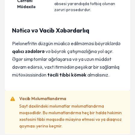
Cərrahi
absesi yarandıqda tətbiq olunan
Müdaxilə
zəruri prosedurdur.
Nəticə və Vacib Xəbərdarlıq
Pielonefritin düzgün müalicə edilməməsi böyrəklərdə
qalıcı zədələrə
və böyrək çatışmazlığına yol açır.
Əgər simptomlar ağırlaşarsa və ya uzun müddət
davam edərsə, vaxt itirmədən peşəkar bir sağlamlıq
mütəxəssisindən
təcili tibbi kömək
almalısınız.
Vacib Məlumatlandırma
Sayt daxilindəki məlumatlar məlumatlandırma
məqsədlidir. Bu məlumatlandırma heç bir halda həkimin
xəstəsini tibbi məqsədlə müayinə etməsi və ya diaqnoz
qoyması yerinə keçmir.