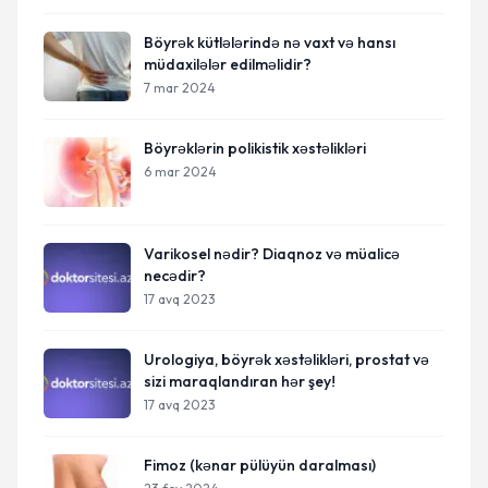
Böyrək kütlələrində nə vaxt və hansı
müdaxilələr edilməlidir?
7 mar 2024
Böyrəklərin polikistik xəstəlikləri
6 mar 2024
Varikosel nədir? Diaqnoz və müalicə
necədir?
17 avq 2023
Urologiya, böyrək xəstəlikləri, prostat və
sizi maraqlandıran hər şey!
17 avq 2023
Fimoz (kənar pülüyün daralması)