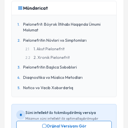
Mündəricat
Pielonefrit: Böyrək İltihabı Haqqında Ümumi
1
.
Məlumat
Pielonefritin Növləri və Simptomları
2
.
1. Akut Pielonefrit
2
.
1
2. Xronik Pielonefrit
2
.
2
Pielonefritin Başlıca Səbəbləri
3
.
Diaqnostika və Müalicə Metodları
4
.
Nəticə və Vacib Xəbərdarlıq
5
.
Süni intellekt ilə təkmiləşdirilmiş versiya
Məzmun süni intellekt ilə optimallaşdırılmışdır
Orijinal Versiyanı Gör