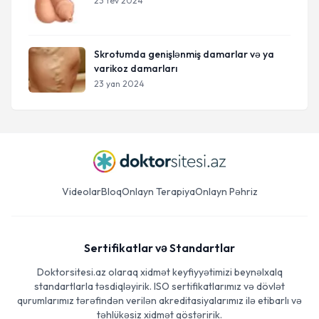
23 fev 2024
Skrotumda genişlənmiş damarlar və ya
varikoz damarları
23 yan 2024
Videolar
Bloq
Onlayn Terapiya
Onlayn Pəhriz
Sertifikatlar və Standartlar
Doktorsitesi.az olaraq xidmət keyfiyyətimizi beynəlxalq
standartlarla təsdiqləyirik. ISO sertifikatlarımız və dövlət
qurumlarımız tərəfindən verilən akreditasiyalarımız ilə etibarlı və
təhlükəsiz xidmət göstəririk.