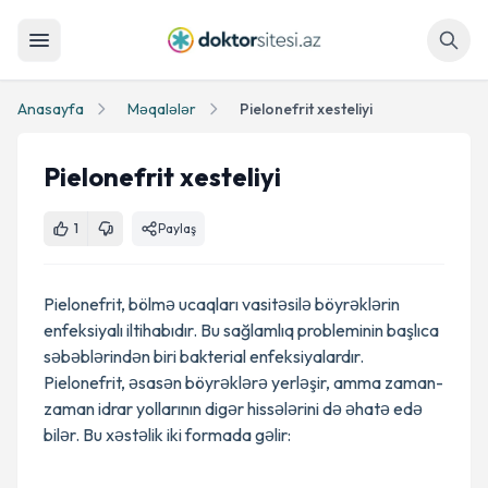
Axtar
Anasayfa
Məqalələr
Pielonefrit xesteliyi
Pielonefrit xesteliyi
1
Paylaş
Pielonefrit, bölmə ucaqları vasitəsilə böyrəklərin
enfeksiyalı iltihabıdır. Bu sağlamlıq probleminin başlıca
səbəblərindən biri bakterial enfeksiyalardır.
Pielonefrit, əsasən böyrəklərə yerləşir, amma zaman-
zaman idrar yollarının digər hissələrini də əhatə edə
bilər. Bu xəstəlik iki formada gəlir: