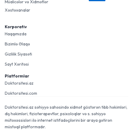
Müalicələr və Xidmətlər
Xəstəxanalar
Korporativ
Haqqımızda
Bizimlə Əlaqə
Gizlilik Siyasəti
Sayt Xəritəsi
Platformlar
Doktorsitesi.az
Doktorsitesi.com
Doktorsitesi.az səhiyyə sahəsində xidmət göstərən tibb həkimləri,
diş həkimləri, fizioterapevtlər, psixoloqlar və s. səhiyyə
mütəxəssisləri ilə internet istifadəçilərini bir araya gətirən
müstəqil platformadır.