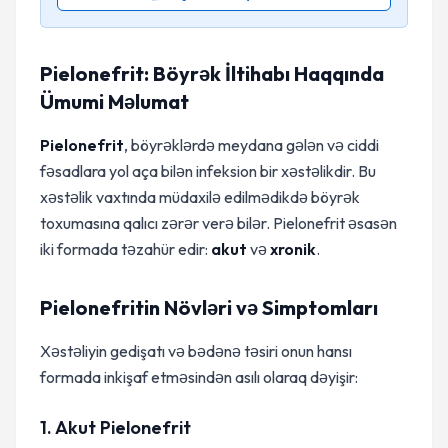
Pielonefrit: Böyrək İltihabı Haqqında
Ümumi Məlumat
Pielonefrit
, böyrəklərdə meydana gələn və ciddi
fəsadlara yol aça bilən infeksion bir xəstəlikdir. Bu
xəstəlik vaxtında müdaxilə edilmədikdə böyrək
toxumasına qalıcı zərər verə bilər. Pielonefrit əsasən
iki formada təzahür edir:
akut
və
xronik
.
Pielonefritin Növləri və Simptomları
Xəstəliyin gedişatı və bədənə təsiri onun hansı
formada inkişaf etməsindən asılı olaraq dəyişir:
1. Akut Pielonefrit