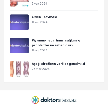
Prosesi
3 yan 2024
Qarın Travması
11 sen 2024
Piylənmə nədir, hansı sağlamlıq
problemlərinə səbəb olur?
11 avq 2023
Aşağı ətrafların varikoz genəlməsi
26 mar 2024