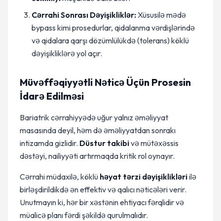
Cərrahi Sonrası Dəyişikliklər:
Xüsusilə mədə
bypass kimi prosedurlar, qidalanma vərdişlərində
və qidalara qarşı dözümlülükdə (tolerans) köklü
dəyişikliklərə yol açır.
Müvəffəqiyyətli Nəticə Üçün Prosesin
İdarə Edilməsi
Bariatrik cərrahiyyədə uğur yalnız əməliyyat
masasında deyil, həm də əməliyyatdan sonrakı
intizamda gizlidir.
Düstur takibi
və mütəxəssis
dəstəyi, nailiyyəti artırmaqda kritik rol oynayır.
Cərrahi müdaxilə, köklü
həyat tərzi dəyişiklikləri
ilə
birləşdirildikdə ən effektiv və qalıcı nəticələri verir.
Unutmayın ki, hər bir xəstənin ehtiyacı fərqlidir və
müalicə planı fərdi şəkildə qurulmalıdır.