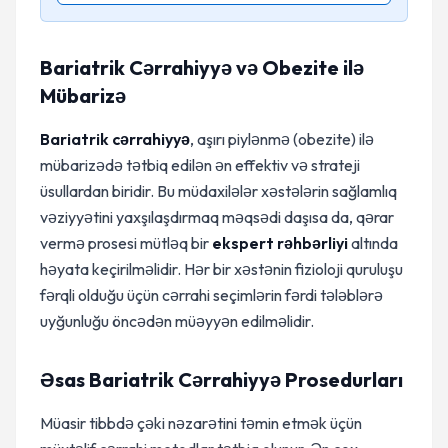
Bariatrik Cərrahiyyə və Obezite ilə
Mübarizə
Bariatrik cərrahiyyə
, aşırı piylənmə (obezite) ilə
mübarizədə tətbiq edilən ən effektiv və strateji
üsullardan biridir. Bu müdaxilələr xəstələrin sağlamlıq
vəziyyətini yaxşılaşdırmaq məqsədi daşısa da, qərar
vermə prosesi mütləq bir
ekspert rəhbərliyi
altında
həyata keçirilməlidir. Hər bir xəstənin fizioloji quruluşu
fərqli olduğu üçün cərrahi seçimlərin fərdi tələblərə
uyğunluğu öncədən müəyyən edilməlidir.
Əsas Bariatrik Cərrahiyyə Prosedurları
Müasir tibbdə çəki nəzarətini təmin etmək üçün