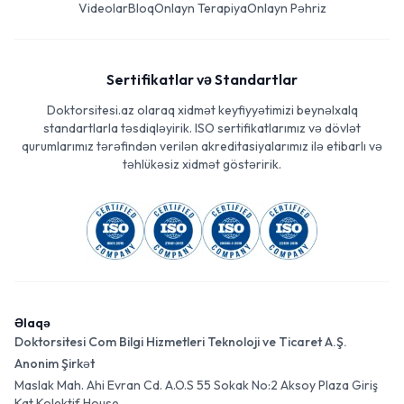
Videolar
Bloq
Onlayn Terapiya
Onlayn Pəhriz
Sertifikatlar və Standartlar
Doktorsitesi.az olaraq xidmət keyfiyyətimizi beynəlxalq
standartlarla təsdiqləyirik. ISO sertifikatlarımız və dövlət
qurumlarımız tərəfindən verilən akreditasiyalarımız ilə etibarlı və
təhlükəsiz xidmət göstəririk.
Əlaqə
Doktorsitesi Com Bilgi Hizmetleri Teknoloji ve Ticaret A.Ş.
Anonim Şirkət
Maslak Mah. Ahi Evran Cd. A.O.S 55 Sokak No:2 Aksoy Plaza Giriş
Kat Kolektif House