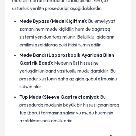
müxtəlif cərrahi metodlar tətbiq olunur. Ən çox
üstünlük verilən prosedurlar aşağıdakılardır:
Mədə Bypass (Mədə Kiçiltmə):
Bu əməliyyat
zamanı həm mədə kiçildilir, həm də bağırsaq
sistemi yenidən tənzimlənir. Beləliklə, qidaların
emilimi azaldılaraq çəki itkisi təmin edilir.
Mədə Bandı (Laparoskopik Ayarlana Bilən
Qastrik Band):
Mədənin üst hissəsinə
yerləşdirilən band vasitəsilə mədə daraldılır. Bu
prosedur xəstənin daha az qida qəbul etməsinə
səbəb olur.
Tüp Mədə (Sleeve Qastrektomiya):
Bu
prosedurda mədənin böyük bir hissəsi çıxarılaraq
tüp (boru) formasına salınır və mədə həcminin
azaldılmasına kömək edir.