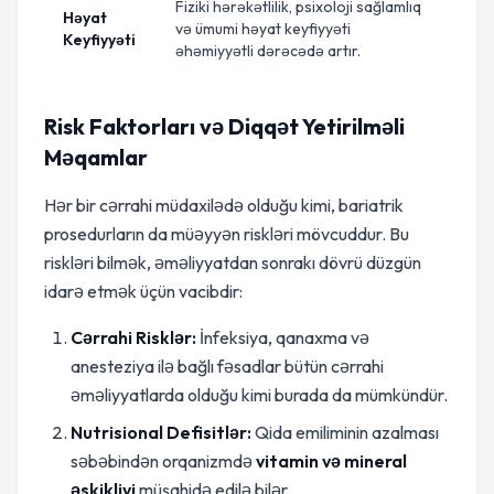
Fiziki hərəkətlilik, psixoloji sağlamlıq
Həyat
və ümumi həyat keyfiyyəti
Keyfiyyəti
əhəmiyyətli dərəcədə artır.
Risk Faktorları və Diqqət Yetirilməli
Məqamlar
Hər bir cərrahi müdaxilədə olduğu kimi, bariatrik
prosedurların da müəyyən riskləri mövcuddur. Bu
riskləri bilmək, əməliyyatdan sonrakı dövrü düzgün
idarə etmək üçün vacibdir:
Cərrahi Risklər:
İnfeksiya, qanaxma və
anesteziya ilə bağlı fəsadlar bütün cərrahi
əməliyyatlarda olduğu kimi burada da mümkündür.
Nutrisional Defisitlər:
Qida emiliminin azalması
səbəbindən orqanizmdə
vitamin və mineral
əskikliyi
müşahidə edilə bilər.