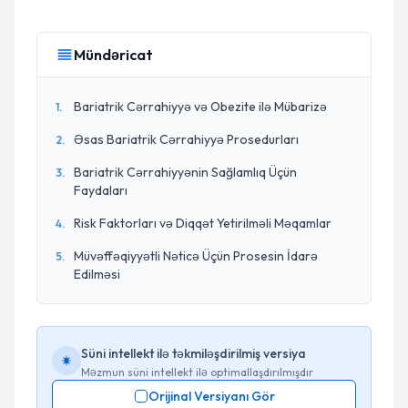
Mündəricat
Bariatrik Cərrahiyyə və Obezite ilə Mübarizə
1
.
Əsas Bariatrik Cərrahiyyə Prosedurları
2
.
Bariatrik Cərrahiyyənin Sağlamlıq Üçün
3
.
Faydaları
Risk Faktorları və Diqqət Yetirilməli Məqamlar
4
.
Müvəffəqiyyətli Nəticə Üçün Prosesin İdarə
5
.
Edilməsi
Süni intellekt ilə təkmiləşdirilmiş versiya
Məzmun süni intellekt ilə optimallaşdırılmışdır
Orijinal Versiyanı Gör