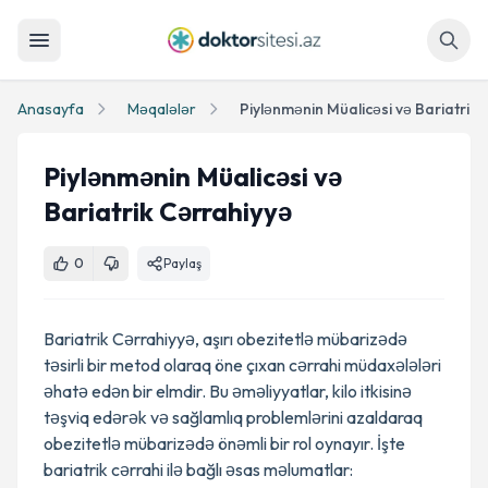
Axtar
Anasayfa
Məqalələr
Piylənmənin Müalicəsi və Bariatrik 
Piylənmənin Müalicəsi və
Bariatrik Cərrahiyyə
0
Paylaş
Bariatrik Cərrahiyyə, aşırı obezitetlə mübarizədə
təsirli bir metod olaraq öne çıxan cərrahi müdaxələləri
əhatə edən bir elmdir. Bu əməliyyatlar, kilo itkisinə
təşviq edərək və sağlamlıq problemlərini azaldaraq
obezitetlə mübarizədə önəmli bir rol oynayır. İşte
bariatrik cərrahi ilə bağlı əsas məlumatlar: