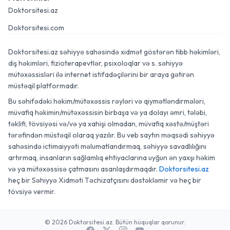
Doktorsitesi.az
Doktorsitesi.com
Doktorsitesi.az səhiyyə sahəsində xidmət göstərən tibb həkimləri,
diş həkimləri, fizioterapevtlər, psixoloqlar və s. səhiyyə
mütəxəssisləri ilə internet istifadəçilərini bir araya gətirən
müstəqil platformadır.
Bu səhifədəki həkim/mütəxəssis rəyləri və qiymətləndirmələri,
müvafiq həkimin/mütəxəssisin birbaşa və ya dolayı əmri, tələbi,
təklifi, tövsiyəsi və/və ya xahişi olmadan, müvafiq xəstə/müştəri
tərəfindən müstəqil olaraq yazılır. Bu veb saytın məqsədi səhiyyə
sahəsində ictimaiyyəti məlumatlandırmaq, səhiyyə savadlılığını
artırmaq, insanların sağlamlıq ehtiyaclarına uyğun ən yaxşı həkim
və ya mütəxəssisə çatmasını asanlaşdırmaqdır.
Doktorsitesi.az
heç bir Səhiyyə Xidməti Təchizatçısını dəstəkləmir və heç bir
tövsiyə vermir.
© 2026 Doktorsitesi.az. Bütün hüquqlar qorunur.