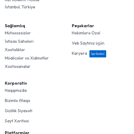
İstanbul, Türkiye
Sağlamlıq
Peşəkarlar
Mütəxəssislər
Həkimlərə Özəl
İxtisas Sahələri
Veb Saytınız üçün
Xəstəliklər
Karyera
İşə Qəbul
Müalicələr və Xidmətlər
Xəstəxanalar
Korporativ
Haqqımızda
Bizimlə Əlaqə
Gizlilik Siyasəti
Sayt Xəritəsi
Platformlar