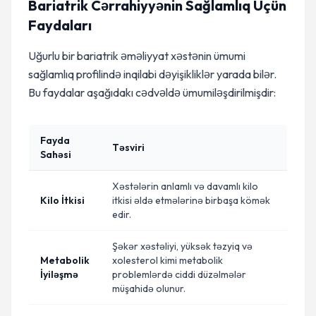
Bariatrik Cərrahiyyənin Sağlamlıq Üçün
Faydaları
Uğurlu bir bariatrik əməliyyat xəstənin ümumi
sağlamlıq profilində inqilabi dəyişikliklər yarada bilər.
Bu faydalar aşağıdakı cədvəldə ümumiləşdirilmişdir:
Fayda
Təsviri
Sahəsi
Xəstələrin anlamlı və davamlı kilo
Kilo İtkisi
itkisi əldə etmələrinə birbaşa kömək
edir.
Şəkər xəstəliyi, yüksək təzyiq və
Metabolik
xolesterol kimi metabolik
İyiləşmə
problemlərdə ciddi düzəlmələr
müşahidə olunur.