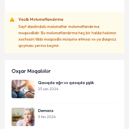
Vacib Məlumatlandırma
Sayt daxilindəki məlumatlar məlumatlandırma
məqsədlidir. Bu məlumatlandırma heç bir halda həkimin
xəstəsini tibbi məqsədlə müayinə etməsi və ya diaqnoz
qoyması yerinə keçmir.
Oxşar Məqalələr
Qasıqda ağrı və qasıqda şişlik
23 yan 2024
Demans
9 fev 2024