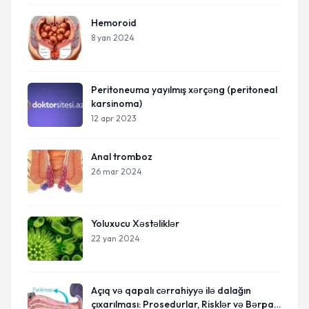
Hemoroid
8 yan 2024
Peritoneuma yayılmış xərçəng (peritoneal
karsinoma)
12 apr 2023
Anal tromboz
26 mar 2024
Yoluxucu Xəstəliklər
22 yan 2024
Açıq və qapalı cərrahiyyə ilə dalağın
çıxarılması: Prosedurlar, Risklər və Bərpa