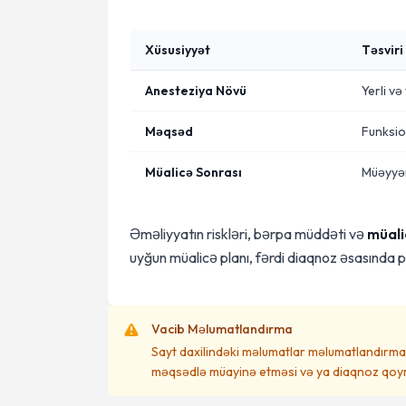
Xüsusiyyət
Təsviri
Anesteziya Növü
Yerli v
Məqsəd
Funksio
Müalicə Sonrası
Müəyyən
Əməliyyatın riskləri, bərpa müddəti və
müali
uyğun müalicə planı, fərdi diaqnoz əsasında 
Vacib Məlumatlandırma
Sayt daxilindəki məlumatlar məlumatlandırma 
məqsədlə müayinə etməsi və ya diaqnoz qoym