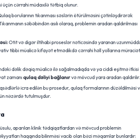
i üçün cərrahi müdaxilə tətbiq olunur.
ulaq borularının tıkanması səslərin ötürülməsini çətinləşdirərək
 Tıkanmanın səbəbindən asılı olaraq, problemin aradan qaldırılması
əsi:
Otit və digər iltihabi proseslər nəticəsində yaranan uzunmüddə
ativ tibbi müalicə kifayət etmədikdə cərrahi həll yollarına müraciə
əki dəlik dəqiq müalicə ilə sağalmadıqda və ya ciddi eşitmə itkisi
yyat zamanı
qulaq dəliyi bağlanır
və mövcud yara aradan qaldırılır
sədlərlə icra edilən bu prosedur, qulaq formalarının düzəldilməsi 
üçün nəzərdə tutulmuşdur.
ya
 üsulu, aparılan klinik tədqiqatlardan və mövcud problemin
əliyyatları haqqında bilinməsi vacib olan bəzi məqamlar bunlardır: