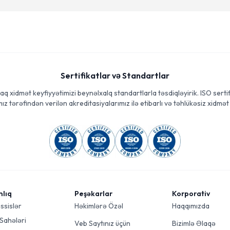
Sertifikatlar və Standartlar
aq xidmət keyfiyyətimizi beynəlxalq standartlarla təsdiqləyirik. ISO sertif
ız tərəfindən verilən akreditasiyalarımız ilə etibarlı və təhlükəsiz xidmət 
mlıq
Peşəkarlar
Korporativ
ssislər
Həkimlərə Özəl
Haqqımızda
 Sahələri
Veb Saytınız üçün
Bizimlə Əlaqə