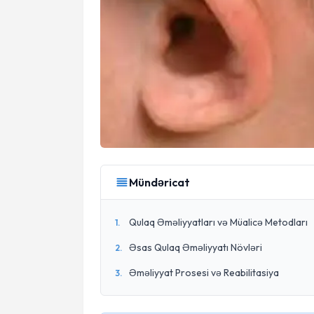
Mündəricat
Qulaq Əməliyyatları və Müalicə Metodları
1
.
Əsas Qulaq Əməliyyatı Növləri
2
.
Əməliyyat Prosesi və Reabilitasiya
3
.