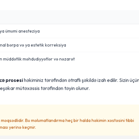
ə ya ümumi anesteziya
nal bərpa və ya estetik korreksiya
 müddətlik məhdudiyyətlər və nəzarət
cə prosesi
həkiminiz tərəfindən ətraflı şəkildə izah edilir. Sizin üçü
peşəkar mütəxəssis tərəfindən təyin olunur.
məqsədlidir. Bu məlumatlandırma heç bir halda həkimin xəstəsini tibbi
ası yerinə keçmir.