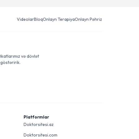
Videolar
Bloq
Onlayn Terapiya
Onlayn Pəhriz
ikatlarımız və dövlət
göstəririk.
Platformlar
Doktorsitesi.az
Doktorsitesi.com