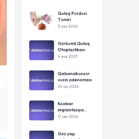
Qulaq Pərdəsi
Təmiri
11 yan 2024
Görkəmli Qulaq
Otoplastikası
4 avq 2023
Qalxanabənzər
vəzin adenoması
24 iyn 2024
Koxlear
implantasiya
(bionik qulaq)
17 sen 2024
Göz yaşı