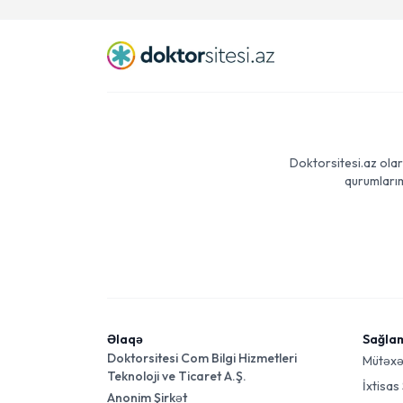
Doktorsitesi.az olar
qurumlarım
Əlaqə
Sağla
Doktorsitesi Com Bilgi Hizmetleri
Mütəxə
Teknoloji ve Ticaret A.Ş.
İxtisas
Anonim Şirkət