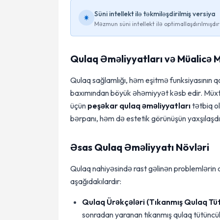
Süni intellekt ilə təkmiləşdirilmiş versiya
Məzmun süni intellekt ilə optimallaşdırılmışdır
Qulaq Əməliyyatları və Müalicə 
Qulaq sağlamlığı, həm eşitmə funksiyasının 
baxımından böyük əhəmiyyət kəsb edir. Müxtəl
üçün
peşəkar qulaq əməliyyatları
tətbiq o
bərpanı, həm də estetik görünüşün yaxşılaşdır
Əsas Qulaq Əməliyyatı Növləri
Qulaq nahiyəsində rast gəlinən problemlərin a
aşağıdakılardır:
Qulaq Ürəkçələri (Tıkanmış Qulaq Tüt
sonradan yaranan tıkanmış qulaq tütüncüklə