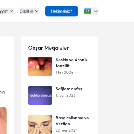
yyat
Daxil ol
Həkimsiniz?
Oxşar Məqalələr
Kəskin və Xroniki
tonzillit
1 fev 2024
Sağlam nəfəs
nın
17 yan 2023
Başgicəllənmə və
Vertigo
22 mar 2024