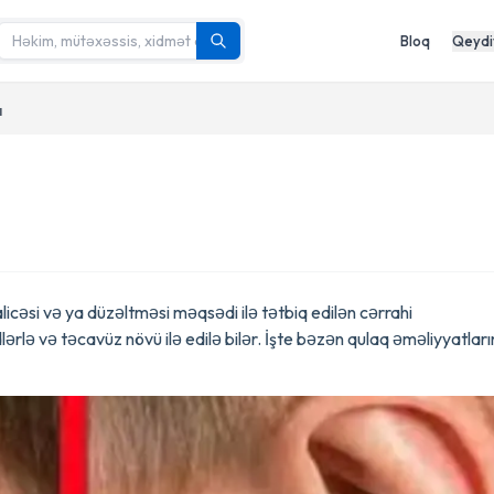
Bloq
Qeydi
ı
licəsi və ya düzəltməsi məqsədi ilə tətbiq edilən cərrahi
ərlə və təcavüz növü ilə edilə bilər. İşte bəzən qulaq əməliyyatları