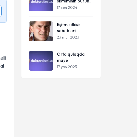
sisteminin burun
hissələrinin
17 sen 2024
əməliyyatları
Eşitmə itkisi:
səbəbləri,
diaqnozu və
23 mar 2023
müalicəsi-eşitmə
itkisi haqqında nə
Orta qulaqda
bilmək lazımdır
lli
maye
al
17 yan 2023