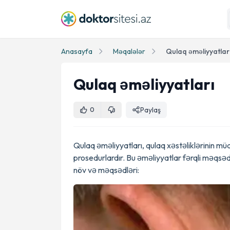
Anasayfa
Məqalələr
Qulaq əməliyyatlar
Qulaq əməliyyatları
Paylaş
0
Qulaq əməliyyatları, qulaq xəstəliklərinin müa
prosedurlardır. Bu əməliyyatlar fərqli məqsədl
növ və məqsədləri: