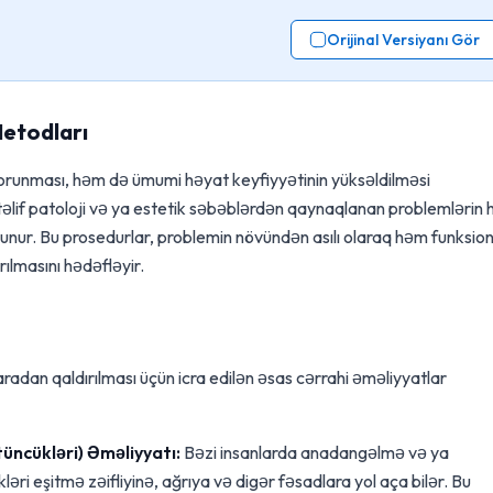
Orijinal Versiyanı Gör
Metodları
qorunması, həm də ümumi həyat keyfiyyətinin yüksəldilməsi
if patoloji və ya estetik səbəblərdən qaynaqlanan problemlərin hə
lunur. Bu prosedurlar, problemin növündən asılı olaraq həm funksion
ılmasını hədəfləyir.
radan qaldırılması üçün icra edilən əsas cərrahi əməliyyatlar
üncükləri) Əməliyyatı:
Bəzi insanlarda anadangəlmə və ya
ri eşitmə zəifliyinə, ağrıya və digər fəsadlara yol aça bilər. Bu