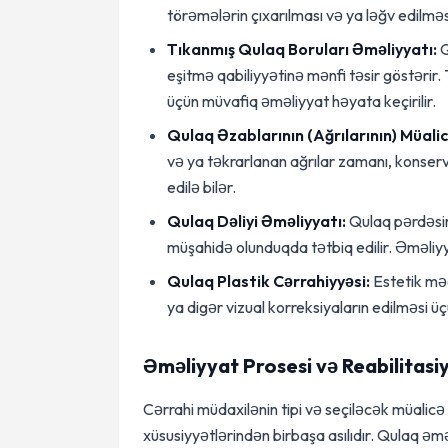
törəmələrin çıxarılması və ya ləğv edilməs
Tıkanmış Qulaq Boruları Əməliyyatı:
Q
eşitmə qabiliyyətinə mənfi təsir göstərir.
üçün müvafiq əməliyyat həyata keçirilir.
Qulaq Əzablarının (Ağrılarının) Müalic
və ya təkrarlanan ağrılar zamanı, konserv
edilə bilər.
Qulaq Dəliyi Əməliyyatı:
Qulaq pərdəsind
müşahidə olunduqda tətbiq edilir. Əməli
Qulaq Plastik Cərrahiyyəsi:
Estetik məq
ya digər vizual korreksiyaların edilməsi 
Əməliyyat Prosesi və Reabilitasi
Cərrahi müdaxilənin tipi və seçiləcək müalicə
xüsusiyyətlərindən birbaşa asılıdır. Qulaq əm