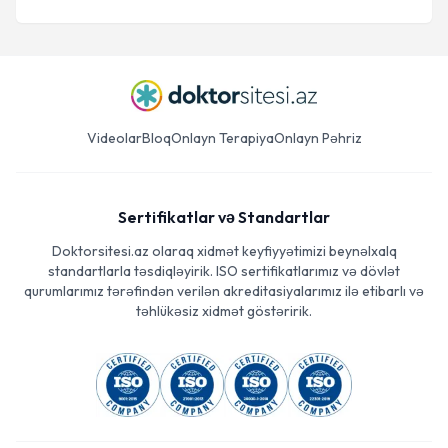
Videolar
Bloq
Onlayn Terapiya
Onlayn Pəhriz
Sertifikatlar və Standartlar
Doktorsitesi.az olaraq xidmət keyfiyyətimizi beynəlxalq
standartlarla təsdiqləyirik. ISO sertifikatlarımız və dövlət
qurumlarımız tərəfindən verilən akreditasiyalarımız ilə etibarlı və
təhlükəsiz xidmət göstəririk.