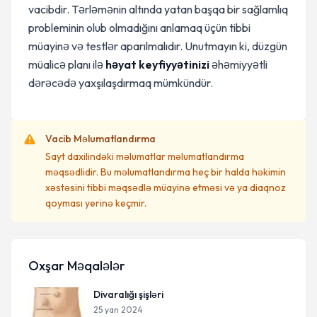
vacibdir. Tərləmənin altında yatan başqa bir sağlamlıq
probleminin olub olmadığını anlamaq üçün tibbi
müayinə və testlər aparılmalıdır. Unutmayın ki, düzgün
müalicə planı ilə
həyat keyfiyyətinizi
əhəmiyyətli
dərəcədə yaxşılaşdırmaq mümkündür.
Vacib Məlumatlandırma
Sayt daxilindəki məlumatlar məlumatlandırma
məqsədlidir. Bu məlumatlandırma heç bir halda həkimin
xəstəsini tibbi məqsədlə müayinə etməsi və ya diaqnoz
qoyması yerinə keçmir.
Oxşar Məqalələr
Divaralığı şişləri
25 yan 2024