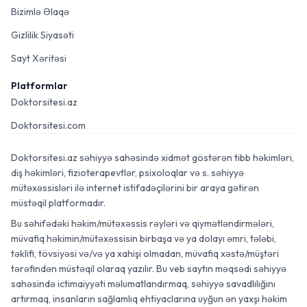
Bizimlə Əlaqə
Gizlilik Siyasəti
Sayt Xəritəsi
Platformlar
Doktorsitesi.az
Doktorsitesi.com
Doktorsitesi.az səhiyyə sahəsində xidmət göstərən tibb həkimləri,
diş həkimləri, fizioterapevtlər, psixoloqlar və s. səhiyyə
mütəxəssisləri ilə internet istifadəçilərini bir araya gətirən
müstəqil platformadır.
Bu səhifədəki həkim/mütəxəssis rəyləri və qiymətləndirmələri,
müvafiq həkimin/mütəxəssisin birbaşa və ya dolayı əmri, tələbi,
təklifi, tövsiyəsi və/və ya xahişi olmadan, müvafiq xəstə/müştəri
tərəfindən müstəqil olaraq yazılır. Bu veb saytın məqsədi səhiyyə
sahəsində ictimaiyyəti məlumatlandırmaq, səhiyyə savadlılığını
artırmaq, insanların sağlamlıq ehtiyaclarına uyğun ən yaxşı həkim