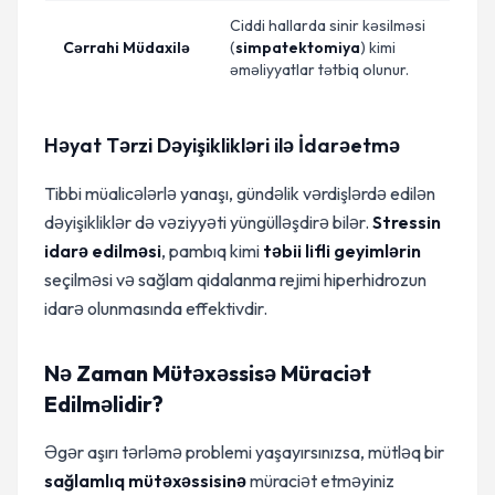
Ciddi hallarda sinir kəsilməsi
Cərrahi Müdaxilə
(
simpatektomiya
) kimi
əməliyyatlar tətbiq olunur.
Həyat Tərzi Dəyişiklikləri ilə İdarəetmə
Tibbi müalicələrlə yanaşı, gündəlik vərdişlərdə edilən
dəyişikliklər də vəziyyəti yüngülləşdirə bilər.
Stressin
idarə edilməsi
, pambıq kimi
təbii lifli geyimlərin
seçilməsi və sağlam qidalanma rejimi hiperhidrozun
idarə olunmasında effektivdir.
Nə Zaman Mütəxəssisə Müraciət
Edilməlidir?
Əgər aşırı tərləmə problemi yaşayırsınızsa, mütləq bir
sağlamlıq mütəxəssisinə
müraciət etməyiniz