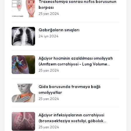
Traxeostomiya sonrası nəfəs borusunun
bərpası
25 yan 2024
Qabırğaların sınıqları
24 iyn 2024
Ağciyər həcminin azaldılması əməliyyatı
(Amfizem cərrahiyəsi - Lung Volume
Reduction Surgery)
25 yan 2024
Qida borusunda travmaya bağlı
əməliyyatlar
25 yan 2024
Ağciyər infeksiyalarının cərrahiyəsi
(bronxoektaziya xəstəliyi, göbələk
xəstəliyi, vərəm xəstəliyi)
25 yan 2024