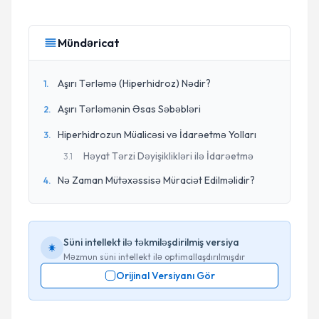
Mündəricat
Aşırı Tərləmə (Hiperhidroz) Nədir?
1
.
Aşırı Tərləmənin Əsas Səbəbləri
2
.
Hiperhidrozun Müalicəsi və İdarəetmə Yolları
3
.
Həyat Tərzi Dəyişiklikləri ilə İdarəetmə
3
.
1
Nə Zaman Mütəxəssisə Müraciət Edilməlidir?
4
.
Süni intellekt ilə təkmiləşdirilmiş versiya
Məzmun süni intellekt ilə optimallaşdırılmışdır
Orijinal Versiyanı Gör