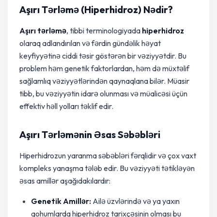
Aşırı Tərləmə (Hiperhidroz) Nədir?
Aşırı tərləmə
, tibbi terminologiyada
hiperhidroz
olaraq adlandırılan və fərdin gündəlik həyat
keyfiyyətinə ciddi təsir göstərən bir vəziyyətdir. Bu
problem həm genetik faktorlardan, həm də müxtəlif
sağlamlıq vəziyyətlərindən qaynaqlana bilər. Müasir
tibb, bu vəziyyətin idarə olunması və müalicəsi üçün
effektiv həll yolları təklif edir.
Aşırı Tərləmənin Əsas Səbəbləri
Hiperhidrozun yaranma səbəbləri fərqlidir və çox vaxt
kompleks yanaşma tələb edir. Bu vəziyyəti tətikləyən
əsas amillər aşağıdakılardır:
Genetik Amillər:
Ailə üzvlərində və ya yaxın
qohumlarda hiperhidroz tarixçəsinin olması bu