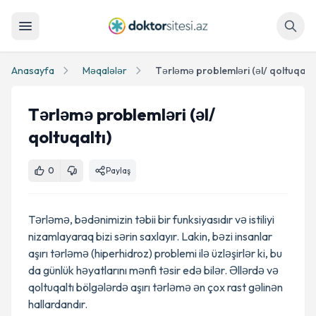
Axtar
Anasayfa
Məqalələr
Tərləmə problemləri (əl/ qoltuqaltı
Tərləmə problemləri (əl/
qoltuqaltı)
0
Paylaş
Tərləmə, bədənimizin təbii bir funksiyasıdır və istiliyi
nizamlayaraq bizi sərin saxlayır. Lakin, bəzi insanlar
aşırı tərləmə (hiperhidroz) problemi ilə üzləşirlər ki, bu
da günlük həyatlarını mənfi təsir edə bilər. Əllərdə və
qoltuqaltı bölgələrdə aşırı tərləmə ən çox rast gəlinən
hallardandır.