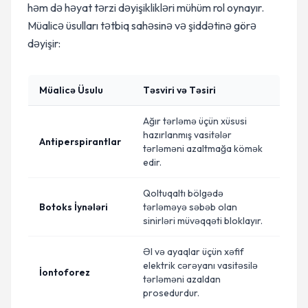
həm də həyat tərzi dəyişiklikləri mühüm rol oynayır.
Müalicə üsulları tətbiq sahəsinə və şiddətinə görə
dəyişir:
Müalicə Üsulu
Təsviri və Təsiri
Ağır tərləmə üçün xüsusi
hazırlanmış vasitələr
Antiperspirantlar
tərləməni azaltmağa kömək
edir.
Qoltuqaltı bölgədə
Botoks İynələri
tərləməyə səbəb olan
sinirləri müvəqqəti bloklayır.
Əl və ayaqlar üçün xəfif
elektrik cərəyanı vasitəsilə
İontoforez
tərləməni azaldan
prosedurdur.