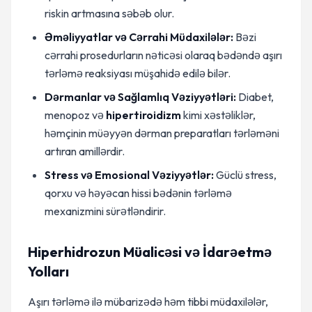
riskin artmasına səbəb olur.
Əməliyyatlar və Cərrahi Müdaxilələr:
Bəzi
cərrahi prosedurların nəticəsi olaraq bədəndə aşırı
tərləmə reaksiyası müşahidə edilə bilər.
Dərmanlar və Sağlamlıq Vəziyyətləri:
Diabet,
menopoz və
hipertiroidizm
kimi xəstəliklər,
həmçinin müəyyən dərman preparatları tərləməni
artıran amillərdir.
Stress və Emosional Vəziyyətlər:
Güclü stress,
qorxu və həyəcan hissi bədənin tərləmə
mexanizmini sürətləndirir.
Hiperhidrozun Müalicəsi və İdarəetmə
Yolları
Aşırı tərləmə ilə mübarizədə həm tibbi müdaxilələr,