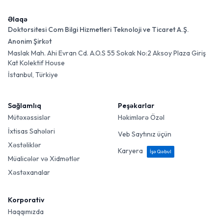
Əlaqə
Doktorsitesi Com Bilgi Hizmetleri Teknoloji ve Ticaret A.Ş.
Anonim Şirkət
Maslak Mah. Ahi Evran Cd. A.O.S 55 Sokak No:2 Aksoy Plaza Giriş
Kat Kolektif House
İstanbul, Türkiye
Sağlamlıq
Peşəkarlar
Mütəxəssislər
Həkimlərə Özəl
İxtisas Sahələri
Veb Saytınız üçün
Xəstəliklər
Karyera
İşə Qəbul
Müalicələr və Xidmətlər
Xəstəxanalar
Korporativ
Haqqımızda