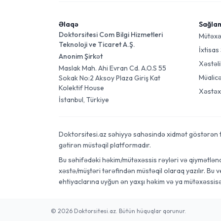
Əlaqə
Sağla
Doktorsitesi Com Bilgi Hizmetleri
Mütəxə
Teknoloji ve Ticaret A.Ş.
İxtisas
Anonim Şirkət
Xəstəli
Maslak Mah. Ahi Evran Cd. A.O.S 55
Müalic
Sokak No:2 Aksoy Plaza Giriş Kat
Kolektif House
Xəstəx
İstanbul, Türkiye
Doktorsitesi.az səhiyyə sahəsində xidmət göstərən tibb
gətirən müstəqil platformadır.
Bu səhifədəki həkim/mütəxəssis rəyləri və qiymətləndi
xəstə/müştəri tərəfindən müstəqil olaraq yazılır. Bu 
ehtiyaclarına uyğun ən yaxşı həkim və ya mütəxəssis
© 2026 Doktorsitesi.az. Bütün hüquqlar qorunur.