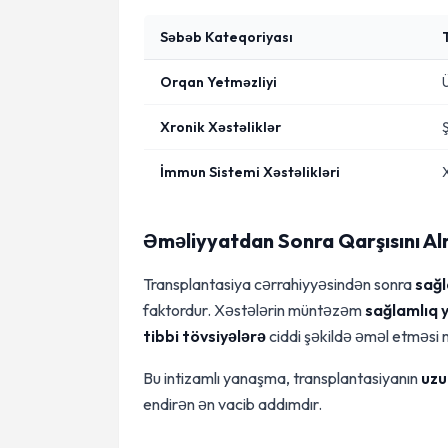
Səbəb Kateqoriyası
Orqan Yetməzliyi
Xronik Xəstəliklər
Ş
İmmun Sistemi Xəstəlikləri
Əməliyyatdan Sonra Qarşısını Al
Transplantasiya cərrahiyyəsindən sonra
sağl
faktordur. Xəstələrin müntəzəm
sağlamlıq 
tibbi tövsiyələrə
ciddi şəkildə əməl etməsi 
Bu intizamlı yanaşma, transplantasiyanın
uzu
endirən ən vacib addımdır.