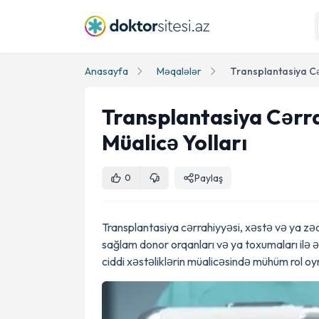
Anasayfa
Məqalələr
Transplantasiya Cərra
Müalicə Yolları
Paylaş
0
Transplantasiya cərrahiyyəsi, xəstə və ya zə
sağlam donor orqanları və ya toxumaları ilə 
ciddi xəstəliklərin müalicəsində mühüm rol oy