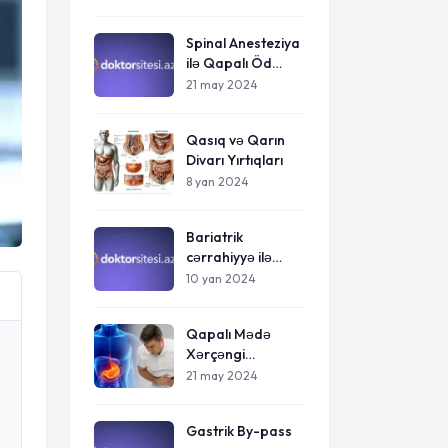
Spinal Anesteziya
ilə Qapalı Öd
Kəsəsi
21 may 2024
Əməliyyatları
Qasıq və Qarın
Divarı Yırtıqları
8 yan 2024
Bariatrik
cərrahiyyə ilə
bağlı tez-tez
10 yan 2024
verilən suallar
Qapalı Mədə
Xərçəngi
Əməliyyatları
21 may 2024
Gastrik By-pass