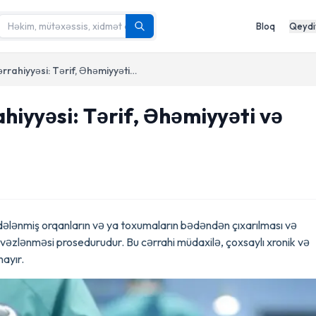
Bloq
Qeydi
Transplantasiya Cərrahiyyəsi: Tərif, Əhəmiyyəti və Müalicə Yolları
hiyyəsi: Tərif, Əhəmiyyəti və
dələnmiş orqanların və ya toxumaların bədəndən çıxarılması və
əvəzlənməsi prosedurudur. Bu cərrahi müdaxilə, çoxsaylı xronik və
nayır.