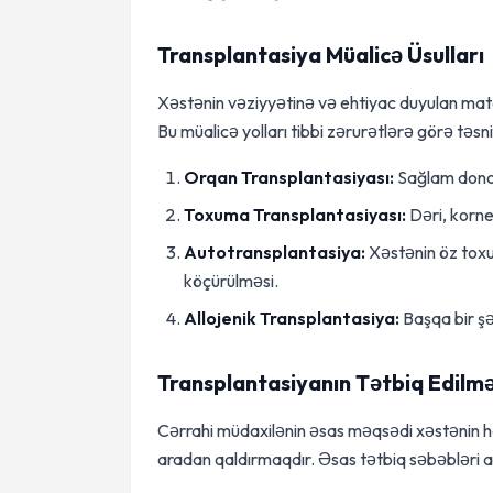
Transplantasiya Müalicə Üsulları
Xəstənin vəziyyətinə və ehtiyac duyulan mater
Bu müalicə yolları tibbi zərurətlərə görə təsnif
Orqan Transplantasiyası:
Sağlam donor 
Toxuma Transplantasiyası:
Dəri, korne
Autotransplantasiya:
Xəstənin öz toxum
köçürülməsi.
Allojenik Transplantasiya:
Başqa bir ş
Transplantasiyanın Tətbiq Edilmə
Cərrahi müdaxilənin əsas məqsədi xəstənin h
aradan qaldırmaqdır. Əsas tətbiq səbəbləri a