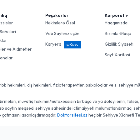
mlıq
Peşəkarlar
Korporativ
ssislər
Həkimlərə Özəl
Haqqımızda
 Sahələri
Veb Saytınız üçün
Bizimlə Əlaqə
klər
Karyera
Gizlilik Siyasəti
İşə Qəbul
ələr və Xidmətlər
Sayt Xəritəsi
analar
 həkimləri, diş həkimləri, fizioterapevtlər, psixoloqlar və s. səhiyyə mütə
rmələri, müvafiq həkimin/mütəxəssisin birbaşa və ya dolayı əmri, tələbi, t
veb saytın məqsədi səhiyyə sahəsində ictimaiyyəti məlumatlandırmaq, səhi
ə çatmasını asanlaşdırmaqdır.
Doktorsitesi.az
heç bir Səhiyyə Xidməti Tə