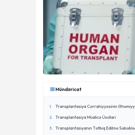
Mündəricat
Transplantasiya Cərrahiyyəsinin Əhəmiyy
1
.
Transplantasiya Müalicə Üsulları
2
.
Transplantasiyanın Tətbiq Edilmə Səbəblə
3
.