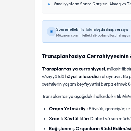
Əməliyyatdan Sonra Qarşısını Almaq və T
4
.
Süni intellekt ilə təkmiləşdirilmiş versiya
Məzmun süni intellekt ilə optimallaşdırılmışdır
Transplantasiya Cərrahiyyəsinin
Transplantasiya cərrahiyyəsi
, müasir tibb
vəziyyətdə
həyat xilasedici
rol oynayır. Bu 
xəstələrin yaşam keyfiyyətini bərpa etmək üçü
Transplantasiya aşağıdakı hallarda kritik əhə
Orqan Yetməzliyi:
Böyrək, qaraciyər, ürə
Xronik Xəstəliklər:
Diabet və son mərhələ
Bağışlanmış Orqanların Rədd Edilməsi