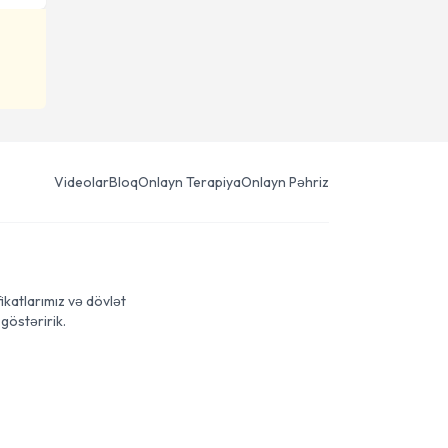
Videolar
Bloq
Onlayn Terapiya
Onlayn Pəhriz
ikatlarımız və dövlət
göstəririk.