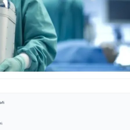
əti
ri