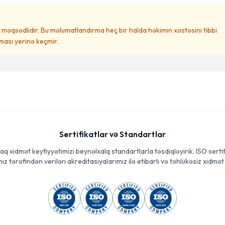
məqsədlidir. Bu məlumatlandırma heç bir halda həkimin xəstəsini tibbi
ası yerinə keçmir.
Sertifikatlar və Standartlar
aq xidmət keyfiyyətimizi beynəlxalq standartlarla təsdiqləyirik. ISO sertif
ız tərəfindən verilən akreditasiyalarımız ilə etibarlı və təhlükəsiz xidmət 