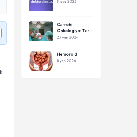
11 avq 2023
Cərrahi
Onkologiya: Tərif,
Əhəmiyyəti və
23 yan 2024
Müalicə Yolları
Hemoroid
8 yan 2024
ik