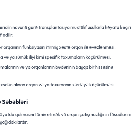
ialın növünə görə transplantasiya müxtəlif üsullarla həyata keçiril
 edilir:
orqanının funksiyasını itirmiş xəstə orqan ilə əvəzlənməsi.
a və ya sümük iliyi kimi spesifik toxumaların köçürülməsi.
alarının və ya orqanlarının bədəninin başqa bir hissəsinə
əxsdən alınan orqan və ya toxumanın xəstəyə köçürülməsi.
 Səbəbləri
əyatda qalmasını təmin etmək və orqan çatışmazlığının fəsadlarını
şağıdakılardır: