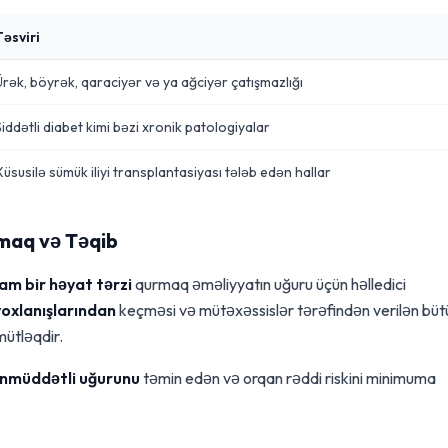
Təsviri
Ürək, böyrək, qaraciyər və ya ağciyər çatışmazlığı
iddətli diabet kimi bəzi xronik patologiyalar
Xüsusilə sümük iliyi transplantasiyası tələb edən hallar
maq və Təqib
am bir həyat tərzi
qurmaq əməliyyatın uğuru üçün həlledici
yoxlanışlarından
keçməsi və mütəxəssislər tərəfindən verilən büt
mütləqdir.
nmüddətli uğurunu
təmin edən və orqan rəddi riskini minimuma