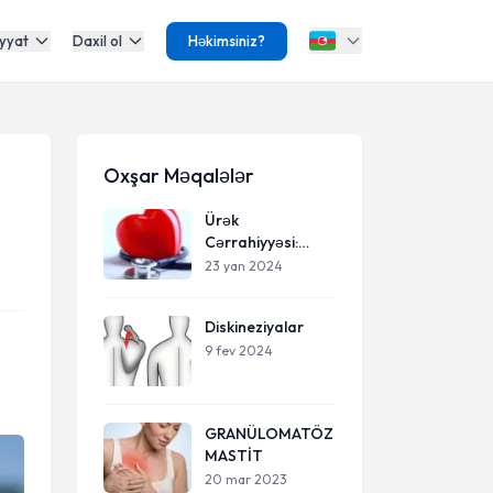
yyat
Daxil ol
Həkimsiniz?
Oxşar Məqalələr
Ürək
Cərrahiyyəsi:
Tərif, Növləri və
23 yan 2024
Müalicə Yolları
Diskineziyalar
9 fev 2024
GRANÜLOMATÖZ
MASTİT
20 mar 2023