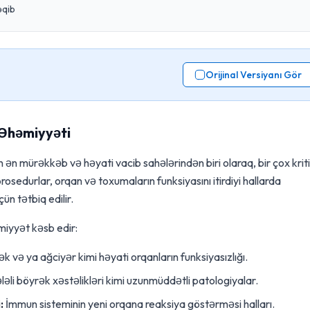
əqib
Orijinal Versiyanı Gör
 Əhəmiyyəti
in ən mürəkkəb və həyati vacib sahələrindən biri olaraq, bir çox krit
prosedurlar, orqan və toxumaların funksiyasını itirdiyi hallarda
n tətbiq edilir.
miyyət kəsb edir:
k və ya ağciyər kimi həyati orqanların funksiyasızlığı.
li böyrək xəstəlikləri kimi uzunmüddətli patologiyalar.
:
İmmun sisteminin yeni orqana reaksiya göstərməsi halları.