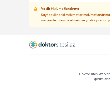
Vacib Məlumatlandırma
Sayt daxilindəki məlumatlar məlumatlandırma 
məqsədlə müayinə etməsi və ya diaqnoz qoym
Doktorsitesi.az olar
qurumlarım