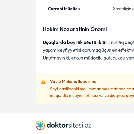
Cərrahi Müalicə
Xəstəliyin c
Həkim Nəzarətinin Önəmi
Uşaqlarda böyrək xəstəlikləri
mütləq peşək
yaşam keyfiyyətini qorumaq üçün ən effektiv 
Unutmayın ki, erkən müdaxilə gələcəkdə yaran
Vacib Məlumatlandırma
Sayt daxilindəki məlumatlar məlumatlandırma 
məqsədlə müayinə etməsi və ya diaqnoz qoym