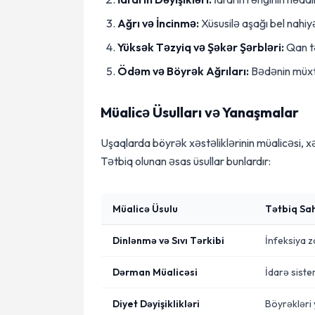
Ağrı və İncinmə:
Xüsusilə aşağı bel nahiyə
Yüksək Təzyiq və Şəkər Şərbləri:
Qan tə
Ödəm və Böyrək Ağrıları:
Bədənin müxtə
Müalicə Üsulları və Yanaşmalar
Uşaqlarda böyrək xəstəliklərinin müalicəsi, xəs
Tətbiq olunan əsas üsullar bunlardır:
Müalicə Üsulu
Tətbiq Sa
Dinlənmə və Sıvı Tərkibi
İnfeksiya z
Dərman Müalicəsi
İdarə sistem
Diyet Dəyişiklikləri
Böyrəkləri 