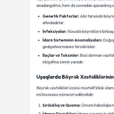
anadangəlmə, həm də sonradan qazanılmış ol
Genetik Faktorlar:
Ailə tarixində böyrə
altındadırlar.
İnfeksiyalar:
Xüsusilə böyrəklərə birbaşa
İdarə Sisteminin Anomaliyaları:
Doğuşd
gedişatına maneə törədə bilər.
İlaçlar və Toksinlər:
Bəzi dərman vasitəl
inkişafına zəmin yaradır.
Uşaqlarda Böyrək Xəstəliklərini
Böyrək xəstəlikləri özünü müxtəlif klinik əla
mütəxəssisə müraciət edilməlidir:
Sırılsıklıq və Qusma:
Ümumi halsızlıqla 
İdrarın Dəyişikləri:
İdrarın rənginin həddin