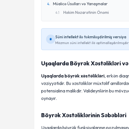
Müalicə Üsulları və Yanaşmalar
4
.
Həkim Nəzarətinin Önəmi
4
.
1
Süni intellekt ilə təkmiləşdirilmiş versiya
Məzmun süni intellekt ilə optimallaşdırılmışdır
Uşaqlarda Böyrək Xəstəlikləri və
Uşaqlarda böyrək xəstəlikləri
, erkən diaq
vəziyyətidir. Bu xəstəliklər müxtəlif amillər
potensialına malikdir. Valideynlərin bu mövzud
oynayır.
Böyrək Xəstəliklərinin Səbəbləri
Uşaqlarda böyrək funksiyalarının pozulmasına