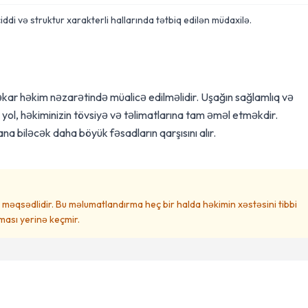
iddi və struktur xarakterli hallarında tətbiq edilən müdaxilə.
ar həkim nəzarətində müalicə edilməlidir. Uşağın sağlamlıq və
yol, həkiminizin tövsiyə və təlimatlarına tam əməl etməkdir.
a biləcək daha böyük fəsadların qarşısını alır.
məqsədlidir. Bu məlumatlandırma heç bir halda həkimin xəstəsini tibbi
ası yerinə keçmir.