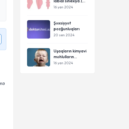
labial sinexiya.(
Kiçik cinsiyət
16 yan 2024
dodaqlarının
bitişməsi)
Şəxsiyyət
pozğunluqları
20 sen 2024
Uşaqların kimyavi
məhlulların
içilməsi. Turşu və
16 yan 2024
qələvi
məhlullarının
içilməsi.
rmə