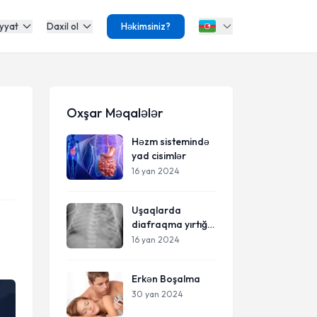
yyat
Daxil ol
Həkimsiniz?
Oxşar Məqalələr
Həzm sistemində
yad cisimlər
16 yan 2024
Uşaqlarda
diafraqma yırtığı.
Diafraqma
16 yan 2024
qrijası.
Erkən Boşalma
30 yan 2024