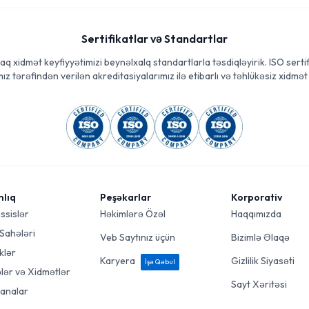
Sertifikatlar və Standartlar
aq xidmət keyfiyyətimizi beynəlxalq standartlarla təsdiqləyirik. ISO sertif
ız tərəfindən verilən akreditasiyalarımız ilə etibarlı və təhlükəsiz xidmət 
mlıq
Peşəkarlar
Korporativ
ssislər
Həkimlərə Özəl
Haqqımızda
 Sahələri
Veb Saytınız üçün
Bizimlə Əlaqə
klər
Karyera
Gizlilik Siyasəti
İşə Qəbul
ələr və Xidmətlər
Sayt Xəritəsi
analar