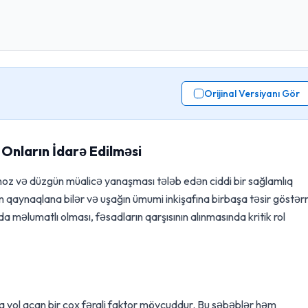
Orijinal Versiyanı Gör
 Onların İdarə Edilməsi
noz və düzgün müalicə yanaşması tələb edən ciddi bir sağlamlıq
dən qaynaqlana bilər və uşağın ümumi inkişafına birbaşa təsir göstə
a məlumatlı olması, fəsadların qarşısının alınmasında kritik rol
 yol açan bir çox fərqli faktor mövcuddur. Bu səbəblər həm