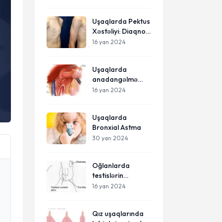
Uşaqlarda Pektus
Xəstəliyi: Diaqnoz
və Müalicə
16 yan 2024
Uşaqlarda
anadangəlmə
diafraqma yırtığı:
16 yan 2024
Diafraqmanın
yırtılması
Uşaqlarda
Bronxial Astma
30 yan 2024
Oğlanlarda
testislərin
burulması:
16 yan 2024
simptomlar,
səbəblər və
Qız uşaqlarında
müalicə