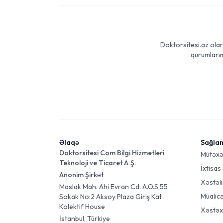
Doktorsitesi.az olar
qurumlarım
Əlaqə
Sağla
Doktorsitesi Com Bilgi Hizmetleri
Mütəxə
Teknoloji ve Ticaret A.Ş.
İxtisas
Anonim Şirkət
Xəstəli
Maslak Mah. Ahi Evran Cd. A.O.S 55
Müalic
Sokak No:2 Aksoy Plaza Giriş Kat
Kolektif House
Xəstəx
İstanbul, Türkiye