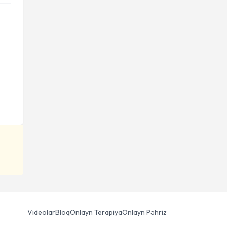
Videolar
Bloq
Onlayn Terapiya
Onlayn Pəhriz