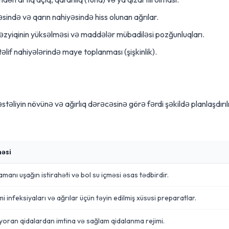
sində və qarın nahiyəsində hiss olunan ağrılar.
zyiqinin yüksəlməsi və maddələr mübadiləsi pozğunluqları.
lif nahiyələrində maye toplanması (şişkinlik).
təliyin növünə və ağırlıq dərəcəsinə görə fərdi şəkildə planlaşdırılı
həsi
amanı uşağın istirahəti və bol su içməsi əsas tədbirdir.
i infeksiyaları və ağrılar üçün təyin edilmiş xüsusi preparatlar.
yoran qidalardan imtina və sağlam qidalanma rejimi.