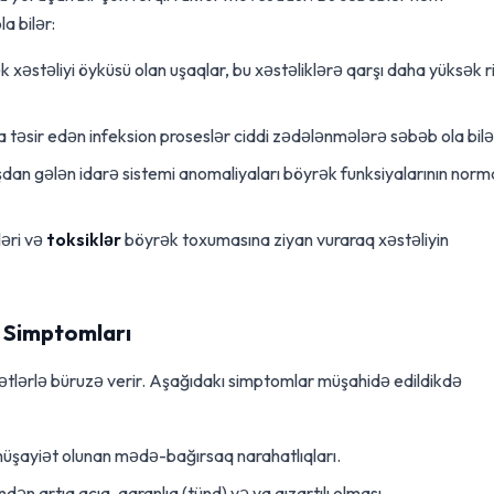
a bilər:
k xəstəliyi öyküsü olan uşaqlar, bu xəstəliklərə qarşı daha yüksək r
 təsir edən infeksion proseslər ciddi zədələnmələrə səbəb ola bilə
an gələn idarə sistemi anomaliyaları böyrək funksiyalarının norm
əri və
toksiklər
böyrək toxumasına ziyan vuraraq xəstəliyin
n Simptomları
mətlərlə büruzə verir. Aşağıdakı simptomlar müşahidə edildikdə
müşayiət olunan mədə-bağırsaq narahatlıqları.
dən artıq açıq, qaranlıq (tünd) və ya qızartılı olması.