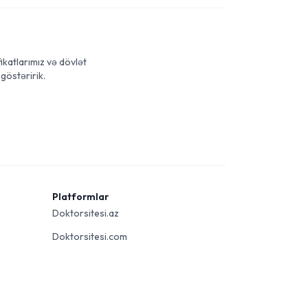
ikatlarımız və dövlət
göstəririk.
Platformlar
Doktorsitesi.az
Doktorsitesi.com