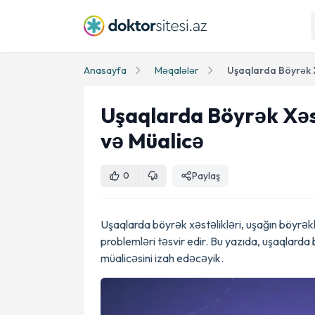
Anasayfa
Məqalələr
Uşaqlarda Böyrək Xəs
və Müalicə
Paylaş
0
Uşaqlarda böyrək xəstəlikləri, uşağın böyrəklə
problemləri təsvir edir. Bu yazıda, uşaqlarda
müalicəsini izah edəcəyik.