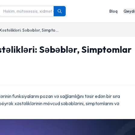
Bloq
Qeydi
Uşaqlarda Böyrək Xəstəlikləri: Səbəblər, Simptomlar və Müalicə
təlikləri: Səbəblər, Simptomlar
rinin funksiyalarını pozan və sağlamlığını təsir edən bir sıra
 böyrək xəstəliklərinin mövcud səbəblərini, simptomlarını və