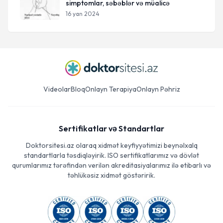
simptomlar, səbəblər və müalicə
16 yan 2024
Videolar
Bloq
Onlayn Terapiya
Onlayn Pəhriz
Sertifikatlar və Standartlar
Doktorsitesi.az olaraq xidmət keyfiyyətimizi beynəlxalq
standartlarla təsdiqləyirik. ISO sertifikatlarımız və dövlət
qurumlarımız tərəfindən verilən akreditasiyalarımız ilə etibarlı və
təhlükəsiz xidmət göstəririk.