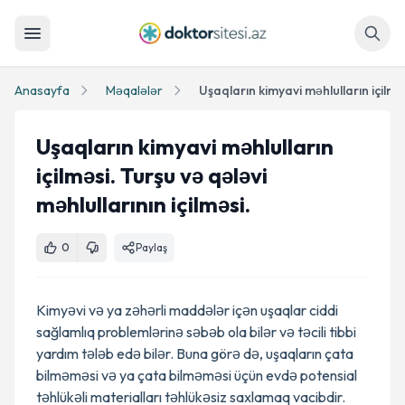
Axtar
Anasayfa
Məqalələr
Uşaqların kimyavi məhlulların
içilməsi. Turşu və qələvi
məhlullarının içilməsi.
0
Paylaş
Kimyəvi və ya zəhərli maddələr içən uşaqlar ciddi
sağlamlıq problemlərinə səbəb ola bilər və təcili tibbi
yardım tələb edə bilər. Buna görə də, uşaqların çata
bilməməsi və ya çata bilməməsi üçün evdə potensial
təhlükəli materialları təhlükəsiz saxlamaq vacibdir.