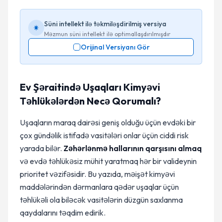
Süni intellekt ilə təkmiləşdirilmiş versiya
Məzmun süni intellekt ilə optimallaşdırılmışdır
Orijinal Versiyanı Gör
Ev Şəraitində Uşaqları Kimyəvi
Təhlükələrdən Necə Qorumalı?
Uşaqların maraq dairəsi geniş olduğu üçün evdəki bir
çox gündəlik istifadə vasitələri onlar üçün ciddi risk
yarada bilər.
Zəhərlənmə hallarının qarşısını almaq
və evdə təhlükəsiz mühit yaratmaq hər bir valideynin
prioritet vəzifəsidir. Bu yazıda, məişət kimyəvi
maddələrindən dərmanlara qədər uşaqlar üçün
təhlükəli ola biləcək vasitələrin düzgün saxlanma
qaydalarını təqdim edirik.