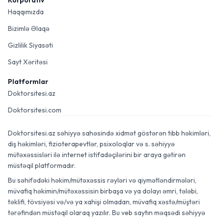
Korporativ
Haqqımızda
Bizimlə Əlaqə
Gizlilik Siyasəti
Sayt Xəritəsi
Platformlar
Doktorsitesi.az
Doktorsitesi.com
Doktorsitesi.az səhiyyə sahəsində xidmət göstərən tibb həkimləri,
diş həkimləri, fizioterapevtlər, psixoloqlar və s. səhiyyə
mütəxəssisləri ilə internet istifadəçilərini bir araya gətirən
müstəqil platformadır.
Bu səhifədəki həkim/mütəxəssis rəyləri və qiymətləndirmələri,
müvafiq həkimin/mütəxəssisin birbaşa və ya dolayı əmri, tələbi,
təklifi, tövsiyəsi və/və ya xahişi olmadan, müvafiq xəstə/müştəri
tərəfindən müstəqil olaraq yazılır. Bu veb saytın məqsədi səhiyyə