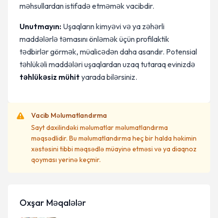
məhsullardan istifadə etməmək vacibdir.
Unutmayın:
Uşaqların kimyəvi və ya zəhərli
maddələrlə təmasını önləmək üçün profilaktik
tədbirlər görmək, müalicədən daha asandır. Potensial
təhlükəli maddələri uşaqlardan uzaq tutaraq evinizdə
təhlükəsiz mühit
yarada bilərsiniz.
Vacib Məlumatlandırma
Sayt daxilindəki məlumatlar məlumatlandırma
məqsədlidir. Bu məlumatlandırma heç bir halda həkimin
xəstəsini tibbi məqsədlə müayinə etməsi və ya diaqnoz
qoyması yerinə keçmir.
Oxşar Məqalələr