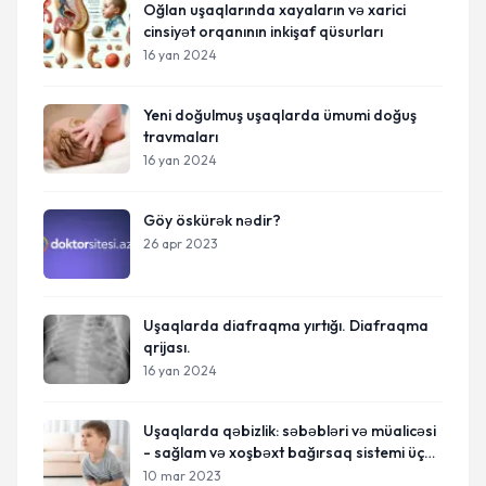
Oğlan uşaqlarında xayaların və xarici
cinsiyət orqanının inkişaf qüsurları
16 yan 2024
Yeni doğulmuş uşaqlarda ümumi doğuş
travmaları
16 yan 2024
Göy öskürək nədir?
26 apr 2023
Uşaqlarda diafraqma yırtığı. Diafraqma
qrijası.
16 yan 2024
Uşaqlarda qəbizlik: səbəbləri və müalicəsi
- sağlam və xoşbəxt bağırsaq sistemi üçün
tövsiyələr
10 mar 2023