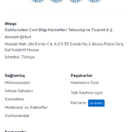
Əlaqə
Doktorsitesi Com Bilgi Hizmetleri Teknoloji ve Ticaret A.Ş.
Anonim Şirkət
Maslak Mah. Ahi Evran Cd. A.O.S 55 Sokak No:2 Aksoy Plaza Giriş
Kat Kolektif House
İstanbul, Türkiye
Sağlamlıq
Peşəkarlar
Mütəxəssislər
Həkimlərə Özəl
İxtisas Sahələri
Veb Saytınız üçün
Xəstəliklər
Karyera
İşə Qəbul
Müalicələr və Xidmətlər
Xəstəxanalar