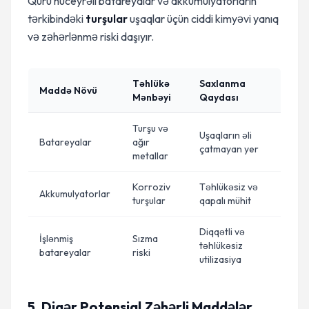
Quru hüceyrəli batareyalar və akkumulyatorların
tərkibindəki
turşular
uşaqlar üçün ciddi kimyəvi yanıq
və zəhərlənmə riski daşıyır.
Təhlükə
Saxlanma
Maddə Növü
Mənbəyi
Qaydası
Turşu və
Uşaqların əli
Batareyalar
ağır
çatmayan yer
metallar
Korroziv
Təhlükəsiz və
Akkumulyatorlar
turşular
qapalı mühit
Diqqətli və
İşlənmiş
Sızma
təhlükəsiz
batareyalar
riski
utilizasiya
5. Digər Potensial Zəhərli Maddələr