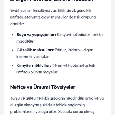
Evdə yalnız təmizləyici vasitələr deyil, gündəlik
istifadə etdiyimiz digər məhsullar da risk qrupuna
daxildir:
Boya və yapışqanlar:
Kimyəvi həlledicilər tərkibli
maddələr.
Gözəllik məhsulları:
Ətirlər, laklar və digər
kosmetik vasitələr.
Kimyəvi məhlullar:
Təmir və hobbi məqsədli
istifadə olunan mayelər.
Nəticə və Ümumi Tövsiyələr
Turşu və qələvi tərkibli qidaların həddindən artıq və ya
düzgün olmayan şəkildə istehlakı sağlamlıq
problemlərinə yol aça bilər. Xüsusilə xarab olmuş