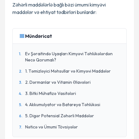
Zəhərli maddələrlə bağlı bəzi ümumi kimyəvi
maddələr və ehtiyat tədbirləri bunlardır:
Mündəricat
Ev Şəraitində Uşaqları Kimyəvi Təhlükələrdən
1
.
Necə Qorumalı?
1. Təmizləyici Məhsullar və Kimyəvi Maddələr
2
.
2. Dərmanlar və Vitamin Əlavələri
3
.
3. Bitki Mühafizə Vasitələri
4
.
4. Akkumulyator və Batareya Təhlükəsi
5
.
5. Digər Potensial Zəhərli Maddələr
6
.
Nəticə və Ümumi Tövsiyələr
7
.