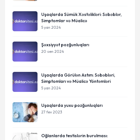
Uşaqlarda Sümük Xəstəlikləri: Səbəblər,
Simptomlar və Müalicə
5 yan 2024
Şəxsiyyət pozğunluqları
20 sen 2024
Uşaqlarda Görülən Astım: Səbəbləri,
Simptomları və Müalicə Yöntəmləri
5 yan 2024
Uşaqlarda yuxu pozğunluqları
27 fev 2023
Oğlanlarda testislərin burulması: