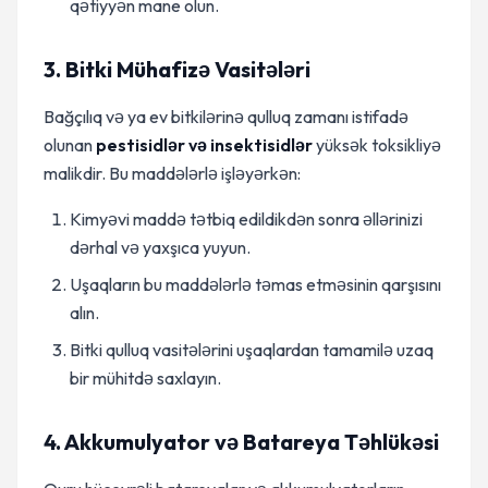
qətiyyən mane olun.
3. Bitki Mühafizə Vasitələri
Bağçılıq və ya ev bitkilərinə qulluq zamanı istifadə
olunan
pestisidlər və insektisidlər
yüksək toksikliyə
malikdir. Bu maddələrlə işləyərkən:
Kimyəvi maddə tətbiq edildikdən sonra əllərinizi
dərhal və yaxşıca yuyun.
Uşaqların bu maddələrlə təmas etməsinin qarşısını
alın.
Bitki qulluq vasitələrini uşaqlardan tamamilə uzaq
bir mühitdə saxlayın.
4. Akkumulyator və Batareya Təhlükəsi