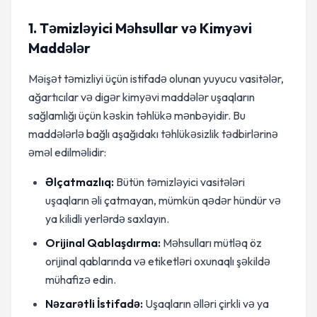
1. Təmizləyici Məhsullar və Kimyəvi
Maddələr
Məişət təmizliyi üçün istifadə olunan yuyucu vasitələr,
ağartıcılar və digər kimyəvi maddələr uşaqların
sağlamlığı üçün kəskin təhlükə mənbəyidir. Bu
maddələrlə bağlı aşağıdakı təhlükəsizlik tədbirlərinə
əməl edilməlidir:
Əlçatmazlıq:
Bütün təmizləyici vasitələri
uşaqların əli çatmayan, mümkün qədər hündür və
ya kilidli yerlərdə saxlayın.
Orijinal Qablaşdırma:
Məhsulları mütləq öz
orijinal qablarında və etiketləri oxunaqlı şəkildə
mühafizə edin.
Nəzarətli İstifadə:
Uşaqların əlləri çirkli və ya