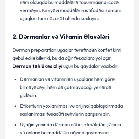
nəm olduqda bu maddələrə toxunmasına icazə
verməyin. Kimyəvi maddələrin istifadəsi zamanı
uşaqları tam nəzarət altında saxlayın.
2. Dərmanlar və Vitamin Əlavələri
Dərman preparatları uşaqlar tərəfindən konfet kimi
qəbul edilə bilər ki, bu da ağır fəsadlara yol açır.
Dərman təhlükəsizliyi
üçün bu qaydalar vacibdir:
Dərmanları və vitaminləri uşaqların həm görə
bilməyəcəyi, həm də çatmayacağı yerlərdə
gizlədin.
Etiketlərin yoxlanılması və orijinal qablaşdırmada
saxlanılması təsadüfi səhvlərin qarşısını alır.
Uşağın yanında dərman qəbul etməkdən çəkinin
və onların bu maddələri ağzına qoymasına