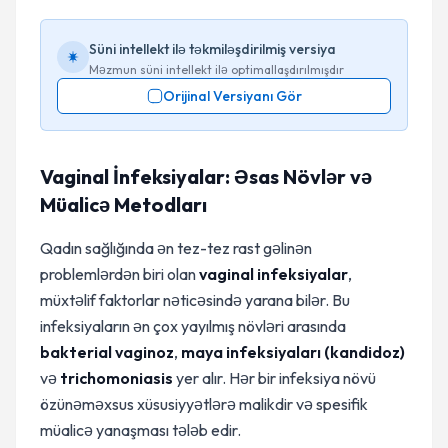
Süni intellekt ilə təkmiləşdirilmiş versiya
Məzmun süni intellekt ilə optimallaşdırılmışdır
Orijinal Versiyanı Gör
Vaginal İnfeksiyalar: Əsas Növlər və
Müalicə Metodları
Qadın sağlığında ən tez-tez rast gəlinən
problemlərdən biri olan
vaginal infeksiyalar
,
müxtəlif faktorlar nəticəsində yarana bilər. Bu
infeksiyaların ən çox yayılmış növləri arasında
bakterial vaginoz
,
maya infeksiyaları (kandidoz)
və
trichomoniasis
yer alır. Hər bir infeksiya növü
özünəməxsus xüsusiyyətlərə malikdir və spesifik
müalicə yanaşması tələb edir.