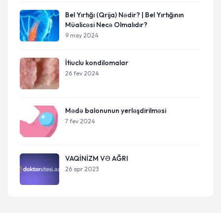
Bel Yırtığı (Qrija) Nədir? | Bel Yırtığının
Müalicəsi Necə Olmalıdır?
9 may 2024
İtiuclu kondilomalar
26 fev 2024
Mədə balonunun yerləşdirilməsi
7 fev 2024
VAQİNİZM VƏ AĞRI
26 apr 2023