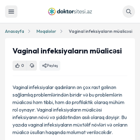
Axtar
Anasayfa
Məqalələr
Vaginal infeksiyaların müalicəsi
Vaginal infeksiyaların müalicəsi
0
Paylaş
Vaginal infeksiyalar qadınların ən çox rast gəlinən
sağlamlıq problemlərindən biridir və bu problemlərin
müalicəsi həm tibbi, həm də profilaktik olaraq mühüm
rol oynayır. Vaginal infeksiyaların müalicəsi
infeksiyanın növü və şiddətindən asılı olaraq dəyişir. Bu
yazıda vaginal infeksiyaların müxtəlif növləri və onların
müalicə üsulları haqqında məlumat veriləcəkdir.