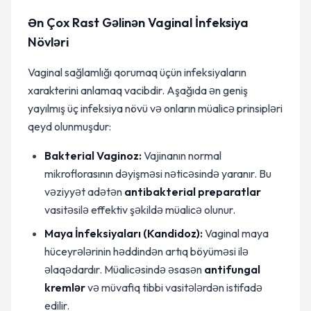
Ən Çox Rast Gəlinən Vaginal İnfeksiya
Növləri
Vaginal sağlamlığı qorumaq üçün infeksiyaların
xarakterini anlamaq vacibdir. Aşağıda ən geniş
yayılmış üç infeksiya növü və onların müalicə prinsipləri
qeyd olunmuşdur:
Bakterial Vaginoz:
Vajinanın normal
mikroflorasının dəyişməsi nəticəsində yaranır. Bu
vəziyyət adətən
antibakterial preparatlar
vasitəsilə effektiv şəkildə müalicə olunur.
Maya İnfeksiyaları (Kandidoz):
Vaginal maya
hüceyrələrinin həddindən artıq böyüməsi ilə
əlaqədardır. Müalicəsində əsasən
antifungal
kremlər
və müvafiq tibbi vasitələrdən istifadə
edilir.