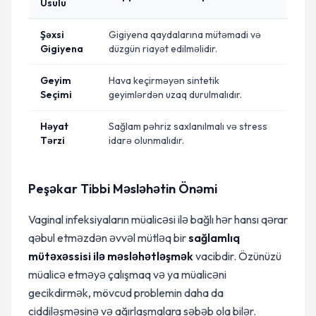
Üsulu
Şəxsi
Gigiyena qaydalarına mütəmadi və
Gigiyena
düzgün riayət edilməlidir.
Geyim
Hava keçirməyən sintetik
Seçimi
geyimlərdən uzaq durulmalıdır.
Həyat
Sağlam pəhriz saxlanılmalı və stress
Tərzi
idarə olunmalıdır.
Peşəkar Tibbi Məsləhətin Önəmi
Vaginal infeksiyaların müalicəsi ilə bağlı hər hansı qərar
qəbul etməzdən əvvəl mütləq bir
sağlamlıq
mütəxəssisi ilə məsləhətləşmək
vacibdir. Özünüzü
müalicə etməyə çalışmaq və ya müalicəni
gecikdirmək, mövcud problemin daha da
ciddiləşməsinə və ağırlaşmalara səbəb ola bilər.