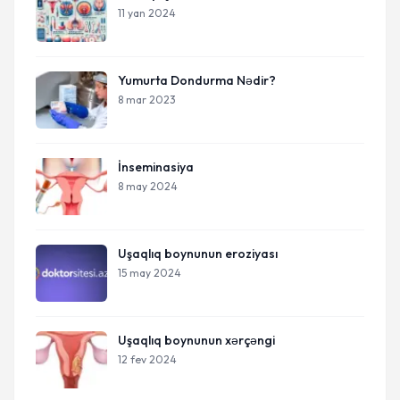
11 yan 2024
Yumurta Dondurma Nədir?
8 mar 2023
İnseminasiya
8 may 2024
Uşaqlıq boynunun eroziyası
15 may 2024
Uşaqlıq boynunun xərçəngi
12 fev 2024