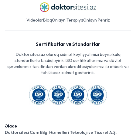
Videolar
Bloq
Onlayn Terapiya
Onlayn Pəhriz
Sertifikatlar və Standartlar
Doktorsitesi.az olaraq xidmət keyfiyyətimizi beynəlxalq
standartlarla təsdiqləyirik. ISO sertifikatlarımız və dövlət
qurumlarımız tərəfindən verilən akreditasiyalarımız ilə etibarlı və
təhlükəsiz xidmət göstəririk.
Əlaqə
Doktorsitesi Com Bilgi Hizmetleri Teknoloji ve Ticaret A.Ş.