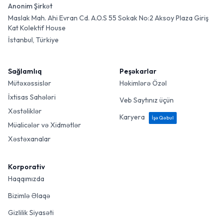
Anonim Şirkət
Maslak Mah. Ahi Evran Cd. A.O.S 55 Sokak No:2 Aksoy Plaza Giriş
Kat Kolektif House
İstanbul, Türkiye
Sağlamlıq
Peşəkarlar
Mütəxəssislər
Həkimlərə Özəl
İxtisas Sahələri
Veb Saytınız üçün
Xəstəliklər
Karyera
İşə Qəbul
Müalicələr və Xidmətlər
Xəstəxanalar
Korporativ
Haqqımızda
Bizimlə Əlaqə
Gizlilik Siyasəti