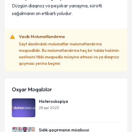
Düzgün diaqnoz və peşəkar yanaşma, sürətli
sağalmanın ən etibarlı yoludur.
Vacib Məlumatlandırma
Sayt daxilindəki məlumatlar məlumatlandırma
məqsədlidir. Bu məlumatlandırma heç bir halda həkimin
xəstəsini tibbi məqsədlə müayinə etməsi və ya diaqnoz
qoyması yerinə keçmir.
Oxşar Məqalələr
Histeroskopiya
28 apr 2023
Sidik qaçırmanın müalicəsi