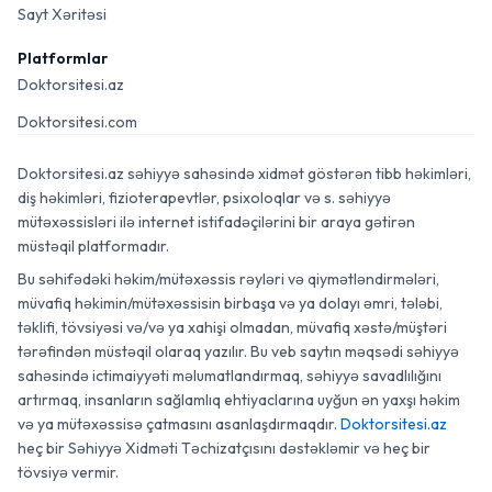
Sayt Xəritəsi
Platformlar
Doktorsitesi.az
Doktorsitesi.com
Doktorsitesi.az səhiyyə sahəsində xidmət göstərən tibb həkimləri,
diş həkimləri, fizioterapevtlər, psixoloqlar və s. səhiyyə
mütəxəssisləri ilə internet istifadəçilərini bir araya gətirən
müstəqil platformadır.
Bu səhifədəki həkim/mütəxəssis rəyləri və qiymətləndirmələri,
müvafiq həkimin/mütəxəssisin birbaşa və ya dolayı əmri, tələbi,
təklifi, tövsiyəsi və/və ya xahişi olmadan, müvafiq xəstə/müştəri
tərəfindən müstəqil olaraq yazılır. Bu veb saytın məqsədi səhiyyə
sahəsində ictimaiyyəti məlumatlandırmaq, səhiyyə savadlılığını
artırmaq, insanların sağlamlıq ehtiyaclarına uyğun ən yaxşı həkim
və ya mütəxəssisə çatmasını asanlaşdırmaqdır.
Doktorsitesi.az
heç bir Səhiyyə Xidməti Təchizatçısını dəstəkləmir və heç bir
tövsiyə vermir.