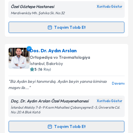
Özel Göztepe Hastanesi
Xəritədə Göstər
Merdivenköy Mh. Şahika Sk. No:32
Təqvim Tələb Et
Randevu Təqvimi Tələbi
Op. Dr. Ayhan Kara
{name} üçün randevu təqvimi
Dos. Dr. Aydın Arslan
tələbi yaradın. Bu mütəxəssisdən randevu ala
Ortopediya və Travmatologiya
biləcəyiniz təqvim hazır olduqda e-poçt ilə
İstanbul
, Bakırköy
məlumatlandırılacaqsınız.
5
(
16
Rəy
)
E-poçt Ünvanınız
Biz Aydın bəyi tanımırdıq. Aydın bəyin yanına kiminsə
Davamı
maşını ilə...
Doç. Dr. Aydın Arslan Özel Muayenehanesi
Xəritədə Göstər
İstanbul Ataköy 7-8-9 Kısım Mahallesi Çobançeşme E-5, Üniversite Cd.
Şəxsi məlumatlarımın emal edilməsinə dair
No: 20 A Blok Kat:6
Aydınlatma Mətni
ni oxudum və şəxsi
məlumatlarımın göstərilən çərçivədə emal
Təqvim Tələb Et
edilməsinə razılıq verirəm.
Randevu Təqvimi Tələbi