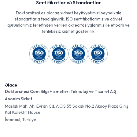
Sertifikatlar və Standartlar
Doktorsitesi.az olaraq xidmət keyfiyyətimizi beynəlxalq
standartlarla təsdiqləyirik. ISO sertifikatlarımız və dövlət
qurumlarımız tərəfindən verilən akreditasiyalarımız ilə etibarlı və
təhlükəsiz xidmət göstəririk.
Əlaqə
Doktorsitesi Com Bilgi Hizmetleri Teknoloji ve Ticaret A.Ş.
Anonim Şirkət
Maslak Mah. Ahi Evran Cd. A.O.S 55 Sokak No:2 Aksoy Plaza Giriş
Kat Kolektif House
İstanbul, Türkiye