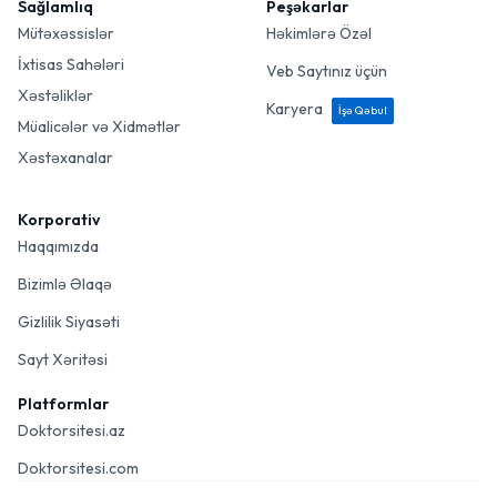
Sağlamlıq
Peşəkarlar
Mütəxəssislər
Həkimlərə Özəl
İxtisas Sahələri
Veb Saytınız üçün
Xəstəliklər
Karyera
İşə Qəbul
Müalicələr və Xidmətlər
Xəstəxanalar
Korporativ
Haqqımızda
Bizimlə Əlaqə
Gizlilik Siyasəti
Sayt Xəritəsi
Platformlar
Doktorsitesi.az
Doktorsitesi.com