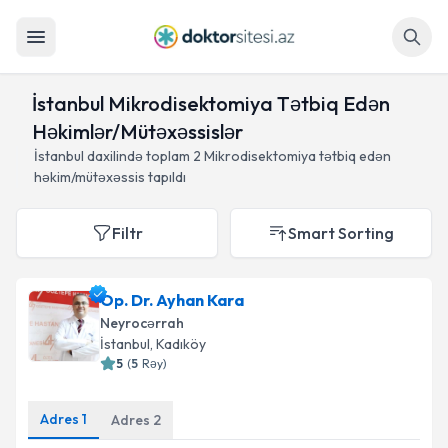
Axtar
İstanbul Mikrodisektomiya Tətbiq Edən
Həkimlər/Mütəxəssislər
İstanbul daxilində toplam
2
Mikrodisektomiya tətbiq edən
həkim/mütəxəssis tapıldı
Filtr
Smart Sorting
Op. Dr. Ayhan Kara
Neyrocərrah
İstanbul
, Kadıköy
5
(
5
Rəy
)
Adres
1
Adres
2