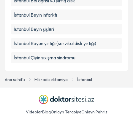
İstanbul Bel ağrısı və yırtıq disk
İstanbul Beyin infarktı
İstanbul Beyin şişləri
İstanbul Boyun yırtığı (servikal disk yırtığı)
İstanbul Çiyin sıxışma sindromu
Ana səhifə
Mikrodisektomiya
İstanbul
Videolar
Bloq
Onlayn Terapiya
Onlayn Pəhriz