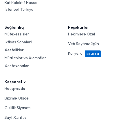
Kat Kolektif House
İstanbul, Türkiye
Sağlamlıq
Peşəkarlar
Mütəxəssislər
Həkimlərə Özəl
İxtisas Sahələri
Veb Saytınız üçün
Xəstəliklər
Karyera
İşə Qəbul
Müalicələr və Xidmətlər
Xəstəxanalar
Korporativ
Haqqımızda
Bizimlə Əlaqə
Gizlilik Siyasəti
Sayt Xəritəsi