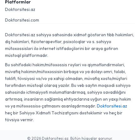
Platformlar
Doktorsitesi.az
Doktorsitesi.com
Doktorsitesi.az səhiyyə sahəsində xidmət göstərən tibb həkimləri,
diş həkimləri, fizioterapevtlər, psixoloqlar və s. səhiyyə
mütəxəssisləri ilə internet istifadəçilərini bir araya gətirən
müstəqil platformadır.
Bu səhifədəki həkim/mütəxəssis rəyləri və qiymətləndirmələri,
müvafiq həkimin/mütəxəssisin birbaşa və ya dolayı əmri, tələbi,
təklifi, tövsiyəsi və/və ya xahişi olmadan, müvafiq xəstə/müştəri
tərəfindən müstəqil olaraq yazılır. Bu veb saytın məqsədi səhiyyə
sahəsində ictimaiyyəti məlumatlandırmaq, səhiyyə savadlılığını
artırmaq, insanların sağlamlıq ehtiyaclarına uyğun ən yaxşı həkim
və ya mütəxəssisə çatmasını asanlaşdırmaqdır.
Doktorsitesi.az
heç bir Səhiyyə Xidməti Təchizatçısını dəstəkləmir və heç bir
tövsiyə vermir.
© 2026 Doktorsitesi.az. Bütün hüquqlar qorunur.