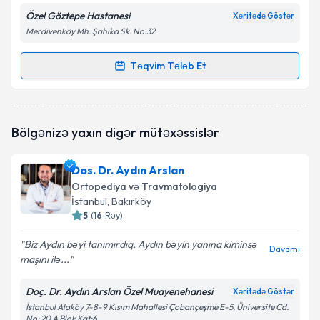
Özel Göztepe Hastanesi
Xəritədə Göstər
Merdivenköy Mh. Şahika Sk. No:32
Təqvim Tələb Et
Randevu Təqvimi Tələbi
Op. Dr. Ayhan Kara
{name} üçün randevu təqvimi
Bölgənizə yaxın digər mütəxəssislər
tələbi yaradın. Bu mütəxəssisdən randevu ala
biləcəyiniz təqvim hazır olduqda e-poçt ilə
məlumatlandırılacaqsınız.
Dos. Dr. Aydın Arslan
Ortopediya və Travmatologiya
E-poçt Ünvanınız
İstanbul
, Bakırköy
5
(
16
Rəy
)
Biz Aydın bəyi tanımırdıq. Aydın bəyin yanına kiminsə
Davamı
maşını ilə...
Şəxsi məlumatlarımın emal edilməsinə dair
Aydınlatma Mətni
ni oxudum və şəxsi
məlumatlarımın göstərilən çərçivədə emal
Doç. Dr. Aydın Arslan Özel Muayenehanesi
Xəritədə Göstər
edilməsinə razılıq verirəm.
İstanbul Ataköy 7-8-9 Kısım Mahallesi Çobançeşme E-5, Üniversite Cd.
No: 20 A Blok Kat:6