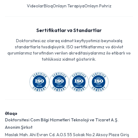
Videolar
Bloq
Onlayn Terapiya
Onlayn Pəhriz
Sertifikatlar və Standartlar
Doktorsitesi.az olaraq xidmət keyfiyyətimizi beynəlxalq
standartlarla təsdiqləyirik. ISO sertifikatlarımız və dövlət
qurumlarımız tərəfindən verilən akreditasiyalarımız ilə etibarlı və
təhlükəsiz xidmət göstəririk.
Əlaqə
Doktorsitesi Com Bilgi Hizmetleri Teknoloji ve Ticaret A.Ş.
Anonim Şirkət
Maslak Mah. Ahi Evran Cd. A.O.S 55 Sokak No:2 Aksoy Plaza Giriş