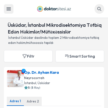
Axtar
Üsküdar, İstanbul Mikrodisektomiya Tətbiq
Edən Həkimlər/Mütəxəssislər
İstanbul Üsküdar daxilində toplam
2
Mikrodisektomiya tətbiq
edən həkim/mütəxəssis tapıldı
Filtr
Smart Sorting
Op. Dr. Ayhan Kara
Neyrocərrah
İstanbul
, Üsküdar
5
(
5
Rəy
)
Adres
1
Adres
2