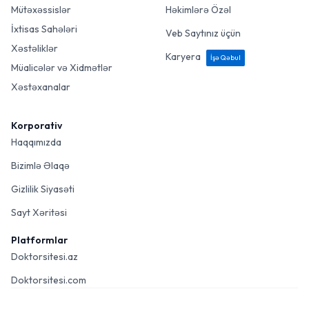
Mütəxəssislər
Həkimlərə Özəl
İxtisas Sahələri
Veb Saytınız üçün
Xəstəliklər
Karyera
İşə Qəbul
Müalicələr və Xidmətlər
Xəstəxanalar
Korporativ
Haqqımızda
Bizimlə Əlaqə
Gizlilik Siyasəti
Sayt Xəritəsi
Platformlar
Doktorsitesi.az
Doktorsitesi.com