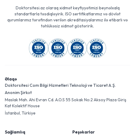
Doktorsitesi.az olaraq xidmət keyfiyyətimizi beynəlxalq
standartlarla təsdiqləyirik. ISO sertifikatlarımız və dövlət
qurumlarımız tərəfindən verilən akreditasiyalarımız ilə etibarlı və
təhlükəsiz xidmət göstəririk.
Əlaqə
Doktorsitesi Com Bilgi Hizmetleri Teknoloji ve Ticaret A.Ş.
Anonim Şirkət
Maslak Mah. Ahi Evran Cd. A.O.S 55 Sokak No:2 Aksoy Plaza Giriş
Kat Kolektif House
İstanbul, Türkiye
Sağlamlıq
Peşəkarlar