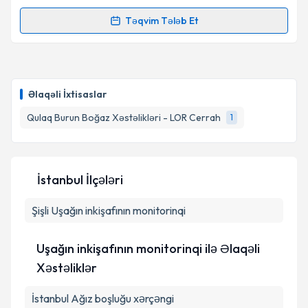
Təqvim Tələb Et
Randevu Təqvimi Tələbi
Op. Dr. Kemal Demir
{name} üçün randevu təqvimi
tələbi yaradın. Bu mütəxəssisdən randevu ala
Əlaqəli İxtisaslar
biləcəyiniz təqvim hazır olduqda e-poçt ilə
məlumatlandırılacaqsınız.
Qulaq Burun Boğaz Xəstəlikləri - LOR Cerrah
1
E-poçt Ünvanınız
İstanbul İlçələri
Şişli
Uşağın inkişafının monitorinqi
Şəxsi məlumatlarımın emal edilməsinə dair
Aydınlatma Mətni
ni oxudum və şəxsi
məlumatlarımın göstərilən çərçivədə emal
Uşağın inkişafının monitorinqi ilə Əlaqəli
edilməsinə razılıq verirəm.
Xəstəliklər
Təqvim Tələbini Göndər
İstanbul Ağız boşluğu xərçəngi