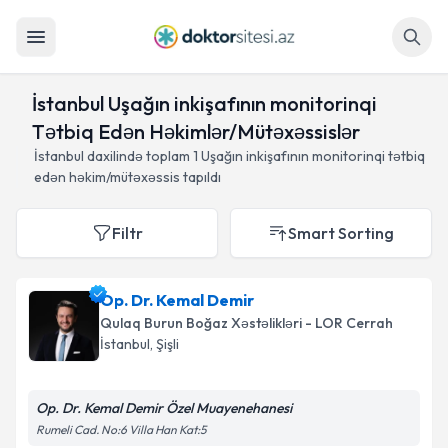
Axtar
İstanbul Uşağın inkişafının monitorinqi
Tətbiq Edən Həkimlər/Mütəxəssislər
İstanbul daxilində toplam
1
Uşağın inkişafının monitorinqi tətbiq
edən həkim/mütəxəssis tapıldı
Filtr
Smart Sorting
Op. Dr. Kemal Demir
Qulaq Burun Boğaz Xəstəlikləri - LOR Cerrah
İstanbul
, Şişli
Op. Dr. Kemal Demir Özel Muayenehanesi
Rumeli Cad. No:6 Villa Han Kat:5