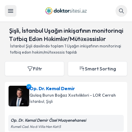
Axtar
Şişli, İstanbul Uşağın inkişafının monitorinqi
Tətbiq Edən Həkimlər/Mütəxəssislər
İstanbul Şişli daxilində toplam
1
Uşağın inkişafının monitorinqi
tətbiq edən həkim/mütəxəssis tapıldı
Filtr
Smart Sorting
Op. Dr. Kemal Demir
Qulaq Burun Boğaz Xəstəlikləri - LOR Cerrah
İstanbul
, Şişli
Op. Dr. Kemal Demir Özel Muayenehanesi
Rumeli Cad. No:6 Villa Han Kat:5