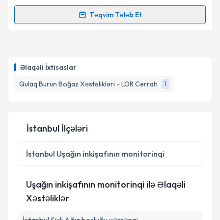
Təqvim Tələb Et
Randevu Təqvimi Tələbi
Op. Dr. Kemal Demir
{name} üçün randevu təqvimi
tələbi yaradın. Bu mütəxəssisdən randevu ala
Əlaqəli İxtisaslar
biləcəyiniz təqvim hazır olduqda e-poçt ilə
məlumatlandırılacaqsınız.
Qulaq Burun Boğaz Xəstəlikləri - LOR Cerrah
1
E-poçt Ünvanınız
İstanbul İlçələri
Şəxsi məlumatlarımın emal edilməsinə dair
İstanbul
Uşağın inkişafının monitorinqi
Aydınlatma Mətni
ni oxudum və şəxsi
məlumatlarımın göstərilən çərçivədə emal
edilməsinə razılıq verirəm.
Uşağın inkişafının monitorinqi ilə Əlaqəli
Xəstəliklər
Təqvim Tələbini Göndər