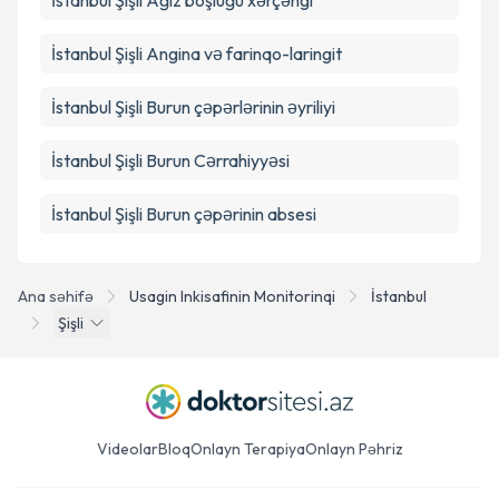
İstanbul Şişli Ağız boşluğu xərçəngi
İstanbul Şişli Angina və farinqo-laringit
İstanbul Şişli Burun çəpərlərinin əyriliyi
İstanbul Şişli Burun Cərrahiyyəsi
İstanbul Şişli Burun çəpərinin absesi
Ana səhifə
Usagin Inkisafinin Monitorinqi
İstanbul
Şişli
Videolar
Bloq
Onlayn Terapiya
Onlayn Pəhriz