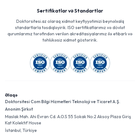
Sertifikatlar və Standartlar
Doktorsitesi.az olaraq xidmət keyfiyyətimizi beynəlxalq
standartlarla təsdiqləyirik. ISO sertifikatlarımız və dövlət
qurumlarımız tərəfindən verilən akreditasiyalarımız ilə etibarlı və
təhlükəsiz xidmət göstəririk.
Əlaqə
Doktorsitesi Com Bilgi Hizmetleri Teknoloji ve Ticaret A.Ş.
Anonim Şirkət
Maslak Mah. Ahi Evran Cd. A.O.S 55 Sokak No:2 Aksoy Plaza Giriş
Kat Kolektif House
İstanbul, Türkiye