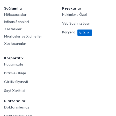
Sağlamlıq
Peşəkarlar
Mütəxəssislər
Həkimlərə Özəl
İxtisas Sahələri
Veb Saytınız üçün
Xəstəliklər
Karyera
İşə Qəbul
Müalicələr və Xidmətlər
Xəstəxanalar
Korporativ
Haqqımızda
Bizimlə Əlaqə
Gizlilik Siyasəti
Sayt Xəritəsi
Platformlar
Doktorsitesi.az