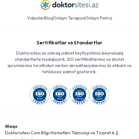
Videolar
Bloq
Onlayn Terapiya
Onlayn Pəhriz
Sertifikatlar və Standartlar
Doktorsitesi.az olaraq xidmət keyfiyyətimizi beynəlxalq
standartlarla təsdiqləyirik. ISO sertifikatlarımız və dövlət
qurumlarımız tərəfindən verilən akreditasiyalarımız ilə etibarlı və
təhlükəsiz xidmət göstəririk.
Əlaqə
Doktorsitesi Com Bilgi Hizmetleri Teknoloji ve Ticaret A.Ş.