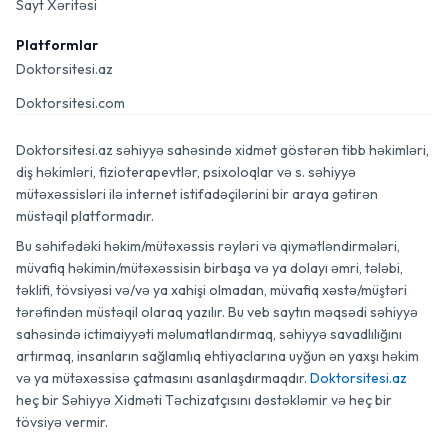
Sayt Xəritəsi
Platformlar
Doktorsitesi.az
Doktorsitesi.com
Doktorsitesi.az səhiyyə sahəsində xidmət göstərən tibb həkimləri,
diş həkimləri, fizioterapevtlər, psixoloqlar və s. səhiyyə
mütəxəssisləri ilə internet istifadəçilərini bir araya gətirən
müstəqil platformadır.
Bu səhifədəki həkim/mütəxəssis rəyləri və qiymətləndirmələri,
müvafiq həkimin/mütəxəssisin birbaşa və ya dolayı əmri, tələbi,
təklifi, tövsiyəsi və/və ya xahişi olmadan, müvafiq xəstə/müştəri
tərəfindən müstəqil olaraq yazılır. Bu veb saytın məqsədi səhiyyə
sahəsində ictimaiyyəti məlumatlandırmaq, səhiyyə savadlılığını
artırmaq, insanların sağlamlıq ehtiyaclarına uyğun ən yaxşı həkim
və ya mütəxəssisə çatmasını asanlaşdırmaqdır.
Doktorsitesi.az
heç bir Səhiyyə Xidməti Təchizatçısını dəstəkləmir və heç bir
tövsiyə vermir.