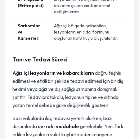
(Eritroplaki)
dikkatini çeken ciddi anormal
değişimlerdir.
Sarkomlar
Ağız içi bölgede gelişebilen,
ve
lezyonların en ciddi formunu
Kanserler
oluşturan kötü huylu oluşumlardır.
Tanı ve Tedavi Süreci
Ağız içi lezyonların ve kabarcıkların
doğru teşhis
edilmesi ve etkili bir şekilde tedavi edilmesi için bir diş
hekimi veya ağız ve diş sağlığı uzmanına danışmak
şarttır. Tedavi protokolü, lezyonun tipine ve altında
yatan temel sebebe göre değişkenlik gösterir.
Bazı vakalarda ilaç tedavisi yeterli olurken, bazı
durumlarda
cerrahi müdahale
gerekebilir. Yeni fark
edilen lezyonların vakit kaybetmeden muayene