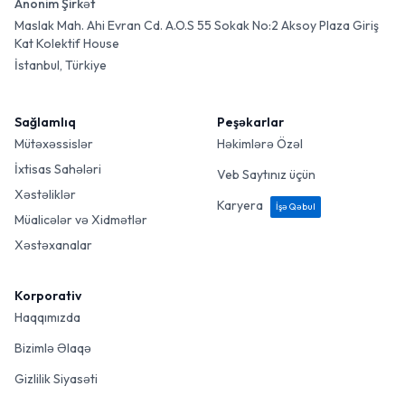
Anonim Şirkət
Maslak Mah. Ahi Evran Cd. A.O.S 55 Sokak No:2 Aksoy Plaza Giriş
Kat Kolektif House
İstanbul, Türkiye
Sağlamlıq
Peşəkarlar
Mütəxəssislər
Həkimlərə Özəl
İxtisas Sahələri
Veb Saytınız üçün
Xəstəliklər
Karyera
İşə Qəbul
Müalicələr və Xidmətlər
Xəstəxanalar
Korporativ
Haqqımızda
Bizimlə Əlaqə
Gizlilik Siyasəti