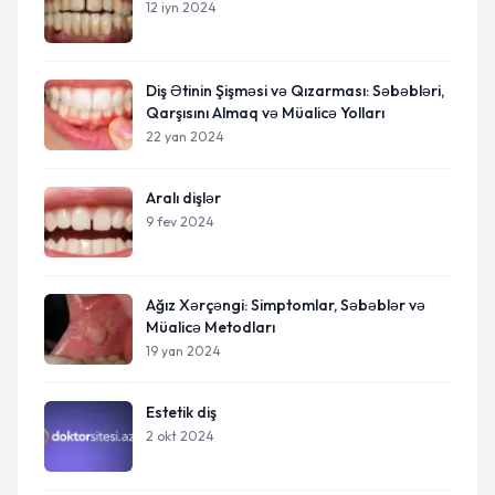
12 iyn 2024
Diş Ətinin Şişməsi və Qızarması: Səbəbləri,
Qarşısını Almaq və Müalicə Yolları
22 yan 2024
Aralı dişlər
9 fev 2024
Ağız Xərçəngi: Simptomlar, Səbəblər və
Müalicə Metodları
19 yan 2024
Estetik diş
2 okt 2024