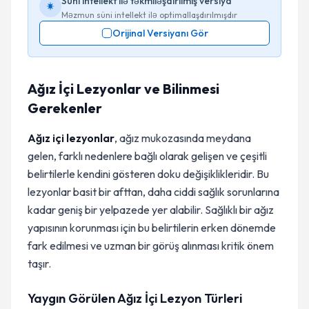
Süni intellekt ilə təkmiləşdirilmiş versiya
Məzmun süni intellekt ilə optimallaşdırılmışdır
Orijinal Versiyanı Gör
Ağız İçi Lezyonlar ve Bilinmesi
Gerekenler
Ağız içi lezyonlar
, ağız mukozasında meydana
gelen, farklı nedenlere bağlı olarak gelişen ve çeşitli
belirtilerle kendini gösteren doku değişiklikleridir. Bu
lezyonlar basit bir afttan, daha ciddi sağlık sorunlarına
kadar geniş bir yelpazede yer alabilir. Sağlıklı bir ağız
yapısının korunması için bu belirtilerin erken dönemde
fark edilmesi ve uzman bir görüş alınması kritik önem
taşır.
Yaygın Görülen Ağız İçi Lezyon Türleri