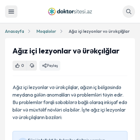
Axtar
Anasayfa
Məqalələr
Ağız içi lezyonlar və ürəkçılğlar
Ağız içi lezyonlar və ürəkçılğlar
0
Paylaş
Ağız içi lezyonlar və ürəkçılqlar, ağızın iç bölgəsində
meydana gələn anomaliları və problemləri təyin edir.
Bu problemlər fərqli səbəblərə bağlı olaraq inkişaf edə
bilər və müxtəlif növləri ola bilər. İşte ağız içi lezyonlar
və ürəkçılqların bəziləri: