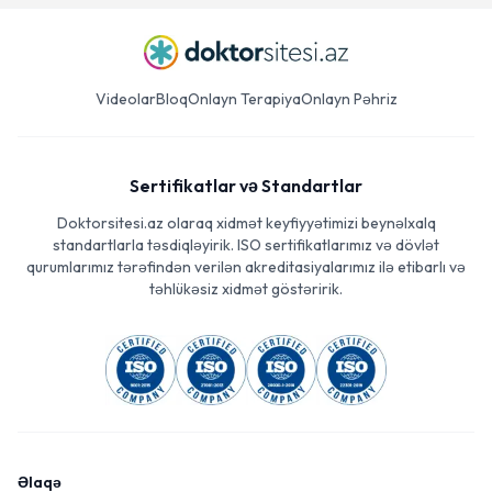
Videolar
Bloq
Onlayn Terapiya
Onlayn Pəhriz
Sertifikatlar və Standartlar
Doktorsitesi.az olaraq xidmət keyfiyyətimizi beynəlxalq
standartlarla təsdiqləyirik. ISO sertifikatlarımız və dövlət
qurumlarımız tərəfindən verilən akreditasiyalarımız ilə etibarlı və
təhlükəsiz xidmət göstəririk.
Əlaqə