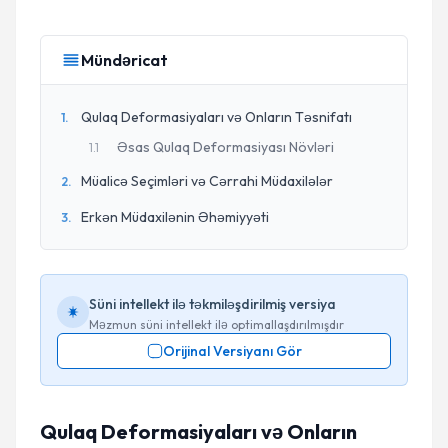
Mündəricat
Qulaq Deformasiyaları və Onların Təsnifatı
1
.
Əsas Qulaq Deformasiyası Növləri
1
.
1
Müalicə Seçimləri və Cərrahi Müdaxilələr
2
.
Erkən Müdaxilənin Əhəmiyyəti
3
.
Süni intellekt ilə təkmiləşdirilmiş versiya
Məzmun süni intellekt ilə optimallaşdırılmışdır
Orijinal Versiyanı Gör
Qulaq Deformasiyaları və Onların