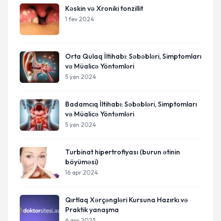
Kəskin və Xroniki tonzillit
1 fev 2024
Orta Qulaq İltihabı: Səbəbləri, Simptomları
və Müalicə Yöntəmləri
5 yan 2024
Badamcıq İltihabı: Səbəbləri, Simptomları
və Müalicə Yöntəmləri
5 yan 2024
Turbinat hipertrofiyası (burun ətinin
böyüməsi)
16 apr 2024
Qırtlaq Xərçəngləri Kursuna Hazırkı və
Praktik yanaşma
6 apr 2023