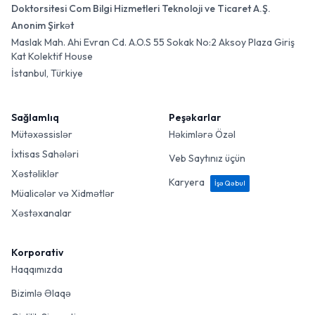
Doktorsitesi Com Bilgi Hizmetleri Teknoloji ve Ticaret A.Ş.
Anonim Şirkət
Maslak Mah. Ahi Evran Cd. A.O.S 55 Sokak No:2 Aksoy Plaza Giriş
Kat Kolektif House
İstanbul, Türkiye
Sağlamlıq
Peşəkarlar
Mütəxəssislər
Həkimlərə Özəl
İxtisas Sahələri
Veb Saytınız üçün
Xəstəliklər
Karyera
İşə Qəbul
Müalicələr və Xidmətlər
Xəstəxanalar
Korporativ
Haqqımızda
Bizimlə Əlaqə