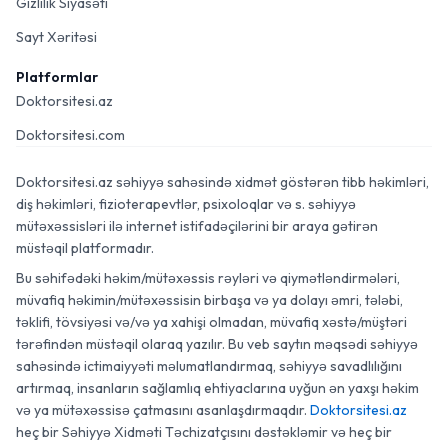
Gizlilik Siyasəti
Sayt Xəritəsi
Platformlar
Doktorsitesi.az
Doktorsitesi.com
Doktorsitesi.az səhiyyə sahəsində xidmət göstərən tibb həkimləri,
diş həkimləri, fizioterapevtlər, psixoloqlar və s. səhiyyə
mütəxəssisləri ilə internet istifadəçilərini bir araya gətirən
müstəqil platformadır.
Bu səhifədəki həkim/mütəxəssis rəyləri və qiymətləndirmələri,
müvafiq həkimin/mütəxəssisin birbaşa və ya dolayı əmri, tələbi,
təklifi, tövsiyəsi və/və ya xahişi olmadan, müvafiq xəstə/müştəri
tərəfindən müstəqil olaraq yazılır. Bu veb saytın məqsədi səhiyyə
sahəsində ictimaiyyəti məlumatlandırmaq, səhiyyə savadlılığını
artırmaq, insanların sağlamlıq ehtiyaclarına uyğun ən yaxşı həkim
və ya mütəxəssisə çatmasını asanlaşdırmaqdır.
Doktorsitesi.az
heç bir Səhiyyə Xidməti Təchizatçısını dəstəkləmir və heç bir