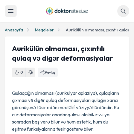
Axtar
Anasayfa
Məqalələr
Aurikülün olmaması, çıxıntılı
qulaq və digər deformasiyalar
0
Paylaş
Qulaqcığın olmaması (aurikulyar aplaziya), qulaqların
çıxması və digər qulaq deformasiyaları qulağın xarici
görünüşünə təsir edən müxtəlif vəziyyətlərdəndir. Bu
cür deformasiyalar anadangəlmə ola bilər və ya
sonradan baş verə bilər və həm estetik, həm də
eşitmə funksiyalarına təsir göstərə bilər.