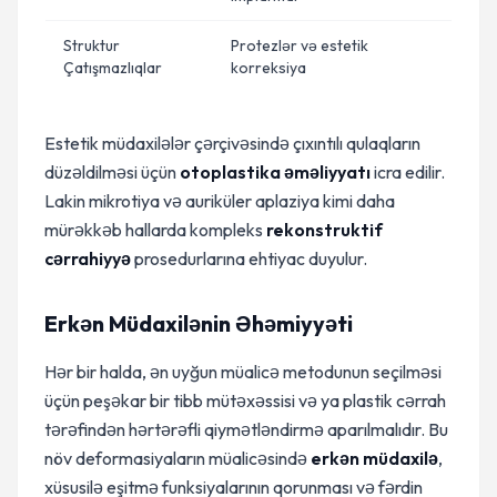
Struktur
Protezlər və estetik
Çatışmazlıqlar
korreksiya
Estetik müdaxilələr çərçivəsində çıxıntılı qulaqların
düzəldilməsi üçün
otoplastika əməliyyatı
icra edilir.
Lakin mikrotiya və auriküler aplaziya kimi daha
mürəkkəb hallarda kompleks
rekonstruktif
cərrahiyyə
prosedurlarına ehtiyac duyulur.
Erkən Müdaxilənin Əhəmiyyəti
Hər bir halda, ən uyğun müalicə metodunun seçilməsi
üçün peşəkar bir tibb mütəxəssisi və ya plastik cərrah
tərəfindən hərtərəfli qiymətləndirmə aparılmalıdır. Bu
növ deformasiyaların müalicəsində
erkən müdaxilə
,
xüsusilə eşitmə funksiyalarının qorunması və fərdin