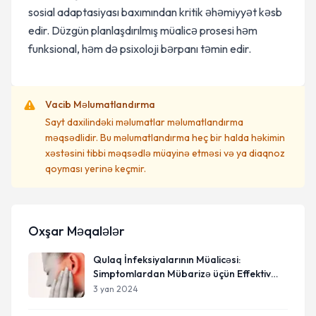
sosial adaptasiyası baxımından kritik əhəmiyyət kəsb
edir. Düzgün planlaşdırılmış müalicə prosesi həm
funksional, həm də psixoloji bərpanı təmin edir.
Vacib Məlumatlandırma
Sayt daxilindəki məlumatlar məlumatlandırma
məqsədlidir. Bu məlumatlandırma heç bir halda həkimin
xəstəsini tibbi məqsədlə müayinə etməsi və ya diaqnoz
qoyması yerinə keçmir.
Oxşar Məqalələr
Qulaq İnfeksiyalarının Müalicəsi:
Simptomlardan Mübarizə üçün Effektiv
Metodlar
3 yan 2024