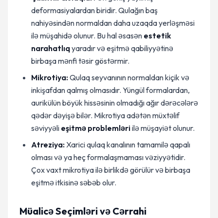
deformasiyalardan biridir. Qulağın baş
nahiyəsindən normaldan daha uzaqda yerləşməsi
ilə müşahidə olunur. Bu hal əsasən
estetik
narahatlıq
yaradır və eşitmə qabiliyyətinə
birbaşa mənfi təsir göstərmir.
Mikrotiya:
Qulaq seyvanının normaldan kiçik və
inkişafdan qalmış olmasıdır. Yüngül formalardan,
aurikülün böyük hissəsinin olmadığı ağır dərəcələrə
qədər dəyişə bilər. Mikrotiya adətən müxtəlif
səviyyəli
eşitmə problemləri
ilə müşayiət olunur.
Atreziya:
Xarici qulaq kanalının tamamilə qapalı
olması və ya heç formalaşmaması vəziyyətidir.
Çox vaxt mikrotiya ilə birlikdə görülür və birbaşa
eşitmə itkisinə səbəb olur.
Müalicə Seçimləri və Cərrahi