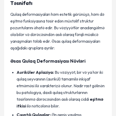
Təsnifatı
Qulaq deformasiyaları həm estetik görünüşə, həm də
eşitmə funksiyasına təsir edən müxtəlif struktur
pozuntularını əhatə edir. Bu vəziyyətlər anadangəlmə
ola bilər və dərəcəsindən asılı olaraq fərqli müalicə
yanaşmaları tələb edir. Əsas qulaq deformasiyaları
aşağıdakı qruplara ayrılır:
Əsas Qulaq Deformasiyası Növləri
Auriküler Aplaziya:
Bu vəziyyət, bir və ya hər iki
qulaq seyvanının (aurikül) tamamilə inkişaf
etməməsi ilə xarakterizə olunur. Nadir rast gəlinən
bu patologiya, daxili qulaq strukturlarının
təsirlənmə dərəcəsindən asılı olaraq ciddi
eşitmə
itkisi
ilə nəticələnə bilər.
Çıxıntılı Qulaqlar:
Ən geniş yayılmış