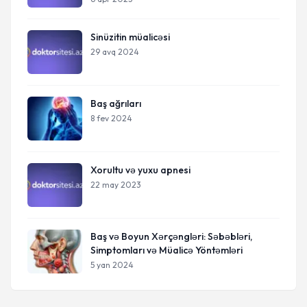
Sinüzitin müalicəsi
29 avq 2024
Baş ağrıları
8 fev 2024
Xorultu və yuxu apnesi
22 may 2023
Baş və Boyun Xərçəngləri: Səbəbləri,
Simptomları və Müalicə Yöntəmləri
5 yan 2024