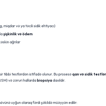
, miqdar və ya təcili sidik ehtiyacı)
da
şişkinlik və ödem
əskin ağrılar
ir tibbi testlərdən istifadə olunur. Bu prosesə
qan və sidik testlər
(USM) və zəruri hallarda
biopsiya
daxildir.
növünə uyğun olaraq fərdi şəkildə müəyyən edilir: