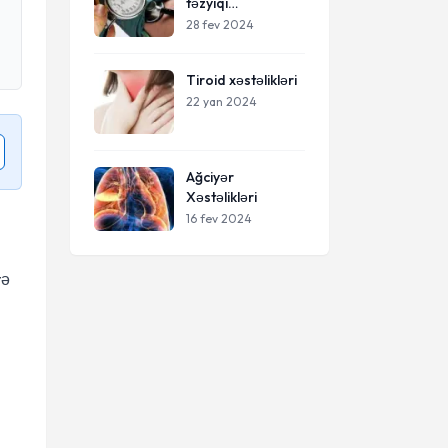
təzyiqi
(hipertoniya)
28 fev 2024
Tiroid xəstəlikləri
22 yan 2024
Ağciyər
Xəstəlikləri
16 fev 2024
tə