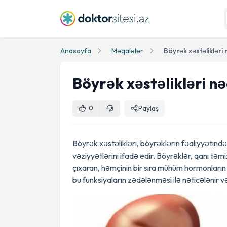
Anasayfa
Məqalələr
Böyrək xəstəlikləri 
Böyrək xəstəlikləri nə
Paylaş
0
Böyrək xəstəlikləri, böyrəklərin fəaliyyətind
vəziyyətlərini ifadə edir. Böyrəklər, qanı təm
çıxaran, həmçinin bir sıra mühüm hormonların 
bu funksiyaların zədələnməsi ilə nəticələnir v