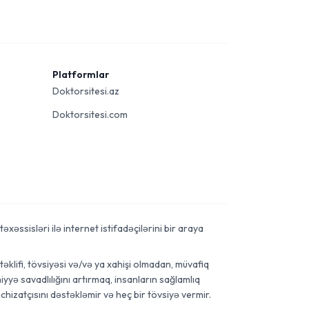
Platformlar
Doktorsitesi.az
Doktorsitesi.com
xəssisləri ilə internet istifadəçilərini bir araya
əklifi, tövsiyəsi və/və ya xahişi olmadan, müvafiq
yyə savadlılığını artırmaq, insanların sağlamlıq
chizatçısını dəstəkləmir və heç bir tövsiyə vermir.