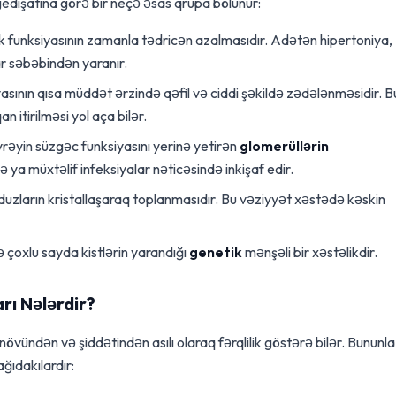
edişatına görə bir neçə əsas qrupa bölünür:
 funksiyasının zamanla tədricən azalmasıdır. Adətən hipertoniya,
lar səbəbindən yaranır.
sının qısa müddət ərzində qəfil və ciddi şəkildə zədələnməsidir. 
 itirilməsi yol aça bilər.
rəyin süzgəc funksiyasını yerinə yetirən
glomerüllərin
 ya müxtəlif infeksiyalar nəticəsində inkişaf edir.
uzların kristallaşaraq toplanmasıdır. Bu vəziyyət xəstədə kəskin
çoxlu sayda kistlərin yarandığı
genetik
mənşəli bir xəstəlikdir.
rı Nələrdir?
növündən və şiddətindən asılı olaraq fərqlilik göstərə bilər. Bununla
ğıdakılardır: