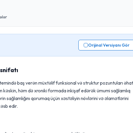
ələr
Orijinal Versiyanı Gör
snifatı
istemində baş verən müxtəlif funksional və struktur pozuntuları əha
həm kəskin, həm də xroniki formada inkişaf edərək ümumi sağlamlıq
ərin sağlamlığını qorumaq üçün xəstəliyin növlərini və əlamətlərini
əsb edir.