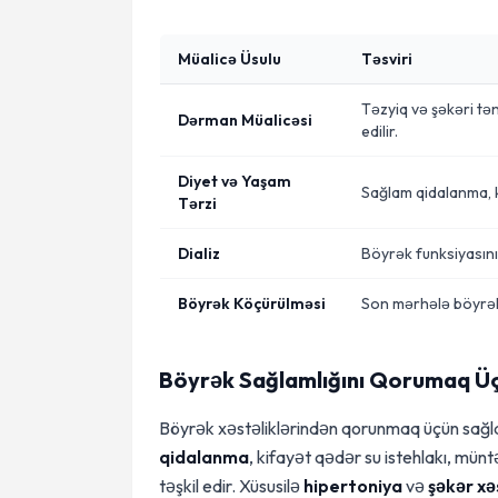
Müalicə Üsulu
Təsviri
Təzyiq və şəkəri tə
Dərman Müalicəsi
edilir.
Diyet və Yaşam
Sağlam qidalanma, ki
Tərzi
Dializ
Böyrək funksiyasını
Böyrək Köçürülməsi
Son mərhələ böyrək 
Böyrək Sağlamlığını Qorumaq Üç
Böyrək xəstəliklərindən qorunmaq üçün sağla
qidalanma
, kifayət qədər su istehlakı, münt
təşkil edir. Xüsusilə
hipertoniya
və
şəkər xə