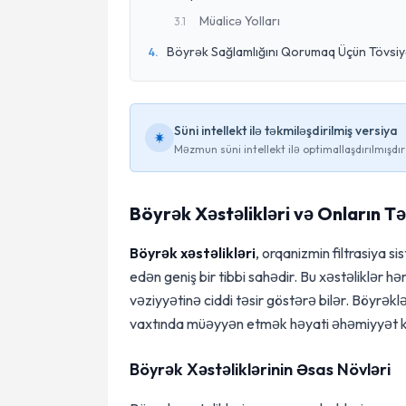
Müalicə Yolları
3
.
1
Böyrək Sağlamlığını Qorumaq Üçün Tövsiy
4
.
Süni intellekt ilə təkmiləşdirilmiş versiya
Məzmun süni intellekt ilə optimallaşdırılmışdır
Böyrək Xəstəlikləri və Onların Tə
Böyrək xəstəlikləri
, orqanizmin filtrasiya s
edən geniş bir tibbi sahədir. Bu xəstəliklər 
vəziyyətinə ciddi təsir göstərə bilər. Böyrəkl
vaxtında müəyyən etmək həyati əhəmiyyət k
Böyrək Xəstəliklərinin Əsas Növləri