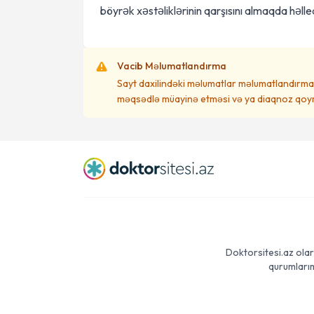
böyrək xəstəliklərinin qarşısını almaqda həlled
Vacib Məlumatlandırma
Sayt daxilindəki məlumatlar məlumatlandırma 
məqsədlə müayinə etməsi və ya diaqnoz qoym
Doktorsitesi.az olar
qurumlarım