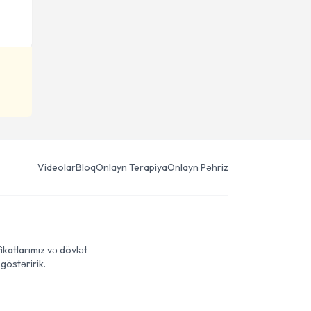
Videolar
Bloq
Onlayn Terapiya
Onlayn Pəhriz
ikatlarımız və dövlət
göstəririk.