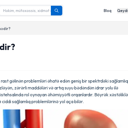
Bloq
Qeydi
nədir?
dir?
ə rast gəlinən problemləri əhatə edən geniş bir spektrdəki sağlamlıq
izləyən, zərərli maddələri və artıq suyu bədəndən idrar yolu ilə
istehsalında rol oynayan əhəmiyyətli orqanlardır. Böyrək xəstəliklər
ə ciddi sağlamlıq problemlərinə yol aça bilər.