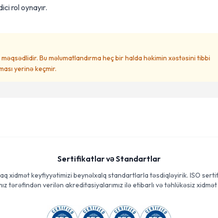
ici rol oynayır.
məqsədlidir. Bu məlumatlandırma heç bir halda həkimin xəstəsini tibbi
ası yerinə keçmir.
Sertifikatlar və Standartlar
aq xidmət keyfiyyətimizi beynəlxalq standartlarla təsdiqləyirik. ISO sertif
ız tərəfindən verilən akreditasiyalarımız ilə etibarlı və təhlükəsiz xidmət 