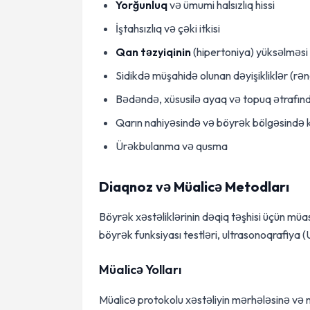
Yorğunluq
və ümumi halsızlıq hissi
İştahsızlıq və çəki itkisi
Qan təzyiqinin
(hipertoniya) yüksəlməsi
Sidikdə müşahidə olunan dəyişikliklər (rəng
Bədəndə, xüsusilə ayaq və topuq ətrafın
Qarın nahiyəsində və böyrək bölgəsində k
Ürəkbulanma və qusma
Diaqnoz və Müalicə Metodları
Böyrək xəstəliklərinin dəqiq təşhisi üçün müas
böyrək funksiyası testləri, ultrasonoqrafiya 
Müalicə Yolları
Müalicə protokolu xəstəliyin mərhələsinə və 