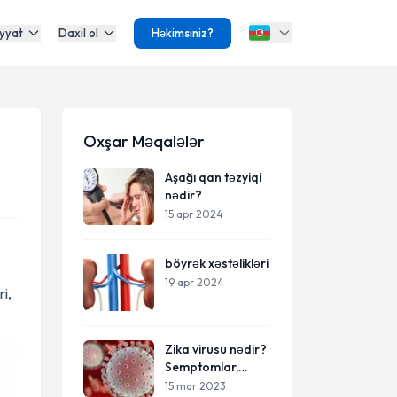
yyat
Daxil ol
Həkimsiniz?
Oxşar Məqalələr
Aşağı qan təzyiqi
nədir?
15 apr 2024
böyrək xəstəlikləri
19 apr 2024
i,
Zika virusu nədir?
Semptomlar,
profilaktika
15 mar 2023