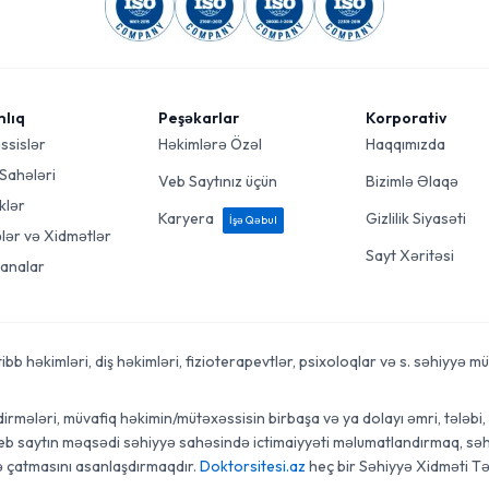
mlıq
Peşəkarlar
Korporativ
ssislər
Həkimlərə Özəl
Haqqımızda
 Sahələri
Veb Saytınız üçün
Bizimlə Əlaqə
klər
Karyera
Gizlilik Siyasəti
İşə Qəbul
ələr və Xidmətlər
Sayt Xəritəsi
analar
 həkimləri, diş həkimləri, fizioterapevtlər, psixoloqlar və s. səhiyyə mütə
rmələri, müvafiq həkimin/mütəxəssisin birbaşa və ya dolayı əmri, tələbi, t
veb saytın məqsədi səhiyyə sahəsində ictimaiyyəti məlumatlandırmaq, səhi
ə çatmasını asanlaşdırmaqdır.
Doktorsitesi.az
heç bir Səhiyyə Xidməti Tə