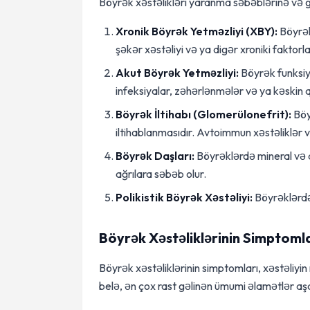
Böyrək xəstəlikləri yaranma səbəblərinə və g
Xronik Böyrək Yetməzliyi (XBY):
Böyrək
şəkər xəstəliyi və ya digər xroniki faktor
Akut Böyrək Yetməzliyi:
Böyrək funksiya
infeksiyalar, zəhərlənmələr və ya kəskin qan
Böyrək İltihabı (Glomerülonefrit):
Böy
iltihablanmasıdır. Avtoimmun xəstəliklər və
Böyrək Daşları:
Böyrəklərdə mineral və d
ağrılara səbəb olur.
Polikistik Böyrək Xəstəliyi:
Böyrəklərdə 
Böyrək Xəstəliklərinin Simptomla
Böyrək xəstəliklərinin simptomları, xəstəliyin 
belə, ən çox rast gəlinən ümumi əlamətlər aşa