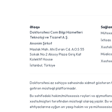
Əlaqə
Sağla
Doktorsitesi Com Bilgi Hizmetleri
Mütəxə
Teknoloji ve Ticaret A.Ş.
İxtisas
Anonim Şirkət
Xəstəli
Maslak Mah. Ahi Evran Cd. A.O.S 55
Müalic
Sokak No:2 Aksoy Plaza Giriş Kat
Kolektif House
Xəstəx
İstanbul, Türkiye
Doktorsitesi.az səhiyyə sahəsində xidmət göstərən tibb
gətirən müstəqil platformadır.
Bu səhifədəki həkim/mütəxəssis rəyləri və qiymətləndi
xəstə/müştəri tərəfindən müstəqil olaraq yazılır. Bu 
ehtiyaclarına uyğun ən yaxşı həkim və ya mütəxəssis