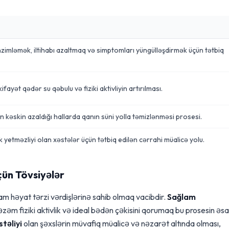
nzimləmək, iltihabı azaltmaq və simptomları yüngülləşdirmək üçün tətbiq
fayət qədər su qəbulu və fiziki aktivliyin artırılması.
n kəskin azaldığı hallarda qanın süni yolla təmizlənməsi prosesi.
yetməzliyi olan xəstələr üçün tətbiq edilən cərrahi müalicə yolu.
ün Tövsiyələr
m həyat tərzi vərdişlərinə sahib olmaq vacibdir.
Sağlam
əzəm fiziki aktivlik və ideal bədən çəkisini qorumaq bu prosesin əsa
stəliyi
olan şəxslərin müvafiq müalicə və nəzarət altında olması,