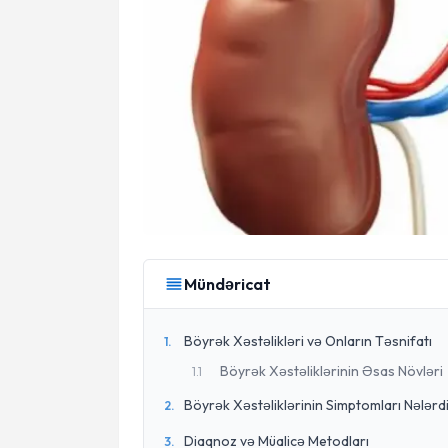
Mündəricat
Böyrək Xəstəlikləri və Onların Təsnifatı
1
.
Böyrək Xəstəliklərinin Əsas Növləri
1
.
1
Böyrək Xəstəliklərinin Simptomları Nələrd
2
.
Diaqnoz və Müalicə Metodları
3
.