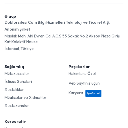
Əlaqə
Doktorsitesi Com Bilgi Hizmetleri Teknoloji ve Ticaret A.Ş.
Anonim Şirkət
Maslak Mah. Ahi Evran Cd. A.O.S 55 Sokak No:2 Aksoy Plaza Giriş
Kat Kolektif House
İstanbul, Türkiye
Sağlamlıq
Peşəkarlar
Mütəxəssislər
Həkimlərə Özəl
İxtisas Sahələri
Veb Saytınız üçün
Xəstəliklər
Karyera
İşə Qəbul
Müalicələr və Xidmətlər
Xəstəxanalar
Korporativ