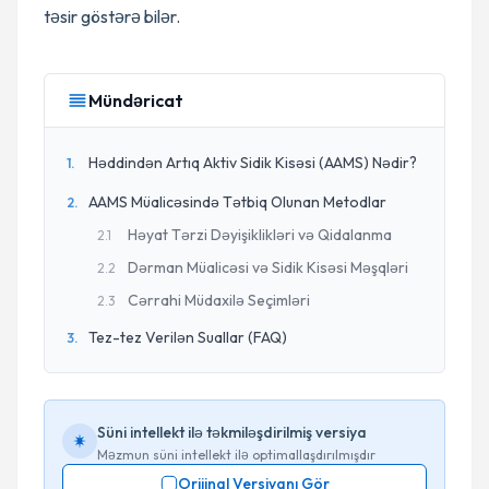
təsir göstərə bilər.
Mündəricat
Həddindən Artıq Aktiv Sidik Kisəsi (AAMS) Nədir?
1
.
AAMS Müalicəsində Tətbiq Olunan Metodlar
2
.
Həyat Tərzi Dəyişiklikləri və Qidalanma
2
.
1
Dərman Müalicəsi və Sidik Kisəsi Məşqləri
2
.
2
Cərrahi Müdaxilə Seçimləri
2
.
3
Tez-tez Verilən Suallar (FAQ)
3
.
Süni intellekt ilə təkmiləşdirilmiş versiya
Məzmun süni intellekt ilə optimallaşdırılmışdır
Orijinal Versiyanı Gör