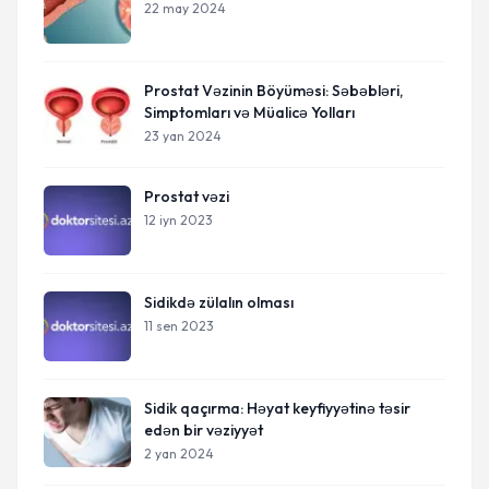
22 may 2024
Prostat Vəzinin Böyüməsi: Səbəbləri,
Simptomları və Müalicə Yolları
23 yan 2024
Prostat vəzi
12 iyn 2023
Sidikdə zülalın olması
11 sen 2023
Sidik qaçırma: Həyat keyfiyyətinə təsir
edən bir vəziyyət
2 yan 2024