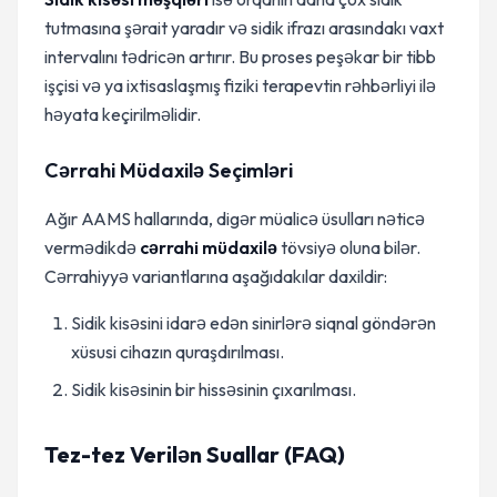
tutmasına şərait yaradır və sidik ifrazı arasındakı vaxt
intervalını tədricən artırır. Bu proses peşəkar bir tibb
işçisi və ya ixtisaslaşmış fiziki terapevtin rəhbərliyi ilə
həyata keçirilməlidir.
Cərrahi Müdaxilə Seçimləri
Ağır AAMS hallarında, digər müalicə üsulları nəticə
vermədikdə
cərrahi müdaxilə
tövsiyə oluna bilər.
Cərrahiyyə variantlarına aşağıdakılar daxildir:
Sidik kisəsini idarə edən sinirlərə siqnal göndərən
xüsusi cihazın quraşdırılması.
Sidik kisəsinin bir hissəsinin çıxarılması.
Tez-tez Verilən Suallar (FAQ)