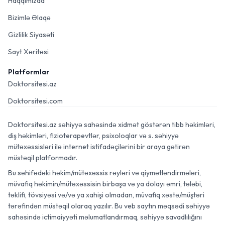
Haqqımızda
Bizimlə Əlaqə
Gizlilik Siyasəti
Sayt Xəritəsi
Platformlar
Doktorsitesi.az
Doktorsitesi.com
Doktorsitesi.az səhiyyə sahəsində xidmət göstərən tibb həkimləri,
diş həkimləri, fizioterapevtlər, psixoloqlar və s. səhiyyə
mütəxəssisləri ilə internet istifadəçilərini bir araya gətirən
müstəqil platformadır.
Bu səhifədəki həkim/mütəxəssis rəyləri və qiymətləndirmələri,
müvafiq həkimin/mütəxəssisin birbaşa və ya dolayı əmri, tələbi,
təklifi, tövsiyəsi və/və ya xahişi olmadan, müvafiq xəstə/müştəri
tərəfindən müstəqil olaraq yazılır. Bu veb saytın məqsədi səhiyyə
sahəsində ictimaiyyəti məlumatlandırmaq, səhiyyə savadlılığını