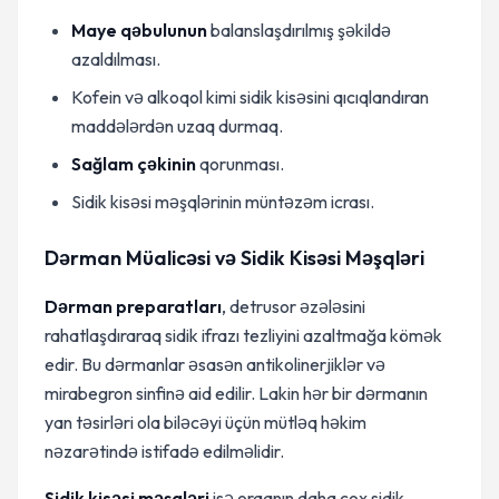
Maye qəbulunun
balanslaşdırılmış şəkildə
azaldılması.
Kofein və alkoqol kimi sidik kisəsini qıcıqlandıran
maddələrdən uzaq durmaq.
Sağlam çəkinin
qorunması.
Sidik kisəsi məşqlərinin müntəzəm icrası.
Dərman Müalicəsi və Sidik Kisəsi Məşqləri
Dərman preparatları
, detrusor əzələsini
rahatlaşdıraraq sidik ifrazı tezliyini azaltmağa kömək
edir. Bu dərmanlar əsasən antikolinerjiklər və
mirabegron sinfinə aid edilir. Lakin hər bir dərmanın
yan təsirləri ola biləcəyi üçün mütləq həkim
nəzarətində istifadə edilməlidir.
Sidik kisəsi məşqləri
isə orqanın daha çox sidik