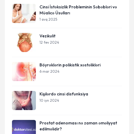
Cinsi İstəksizlik Probleminin Səbəbləri və
Müalicə Üsulları
1 avq 2025
Vezikulit
12 fev 2024
Böyrəklərin polikistik xəstəlikləri
6 mar 2024
Kişilərdə cinsi disfunksiya
10 iyn 2024
Prostat adenoması nə zaman əməliyyat
edilməlidir?