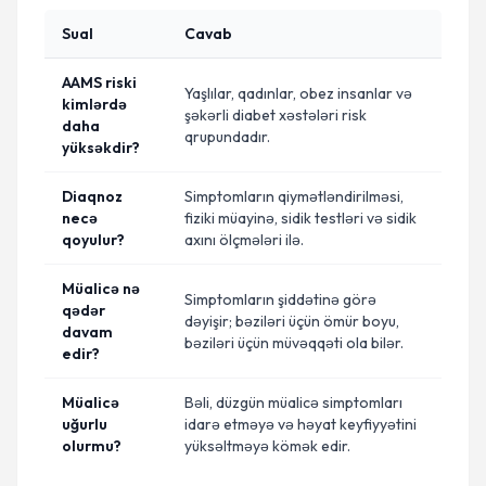
Sual
Cavab
AAMS riski
Yaşlılar, qadınlar, obez insanlar və
kimlərdə
şəkərli diabet xəstələri risk
daha
qrupundadır.
yüksəkdir?
Diaqnoz
Simptomların qiymətləndirilməsi,
necə
fiziki müayinə, sidik testləri və sidik
qoyulur?
axını ölçmələri ilə.
Müalicə nə
Simptomların şiddətinə görə
qədər
dəyişir; bəziləri üçün ömür boyu,
davam
bəziləri üçün müvəqqəti ola bilər.
edir?
Müalicə
Bəli, düzgün müalicə simptomları
uğurlu
idarə etməyə və həyat keyfiyyətini
olurmu?
yüksəltməyə kömək edir.