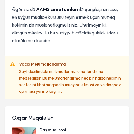
Əgər siz də
AAMS simptomları
ilə qarşılaşırsınızsa,
ən uyğun müalicə kursunu təyin etmək üçün mütləq
həkiminizlə məsləhətləşməlisiniz. Unutmayın ki,
düzgün müalicə ilə bu vəziyyəti effektiv şəkildə idarə
etmək mümkündür.
Vacib Məlumatlandırma
Sayt daxilindəki məlumatlar məlumatlandırma
məqsədlidir. Bu məlumatlandırma heç bir halda həkimin
xəstəsini tibbi məqsədlə müayinə etməsi və ya diaqnoz
qoyması yerinə keçmir.
Oxşar Məqalələr
Daş müalicəsi