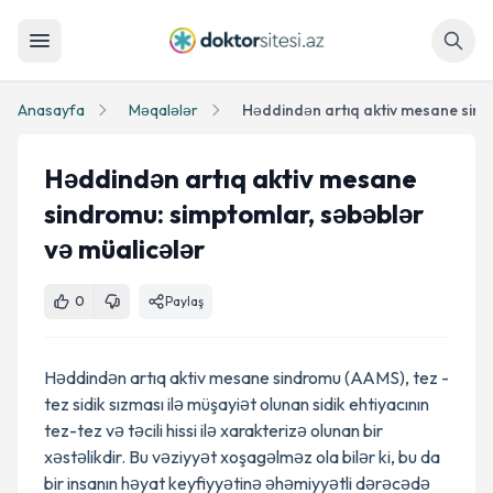
Axtar
Anasayfa
Məqalələr
Həddindən artıq aktiv mesane
sindromu: simptomlar, səbəblər
və müalicələr
0
Paylaş
Həddindən artıq aktiv mesane sindromu (AAMS), tez -
tez sidik sızması ilə müşayiət olunan sidik ehtiyacının
tez-tez və təcili hissi ilə xarakterizə olunan bir
xəstəlikdir. Bu vəziyyət xoşagəlməz ola bilər ki, bu da
bir insanın həyat keyfiyyətinə əhəmiyyətli dərəcədə