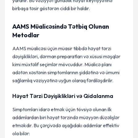
yaranır. Bu vəziyyət gündəlik həyat keyfiyyətinə
birbaşa təsir göstərən ciddi bir haldır.
AAMS Müalicəsində Tətbiq Olunan
Metodlar
AAMS müalicəsi üçün müasir tibbdə həyat tərzi
dəyişiklikləri, dərman preparatları və xüsusi məşqlər
kimi müxtəlif seçimlər mövcuddur. Müalicə planı
adətən xəstənin simptomlarının şiddətinə və ümumi
sağlamlıq vəziyyətinə uyğun olaraq fərdiləşdirilir.
Həyat Tərzi Dəyişiklikləri və Qidalanma
Simptomları idarə etmək üçün tövsiyə olunan ilk
addımlardan biri həyat tərzində müəyyən düzəlişlər
etməkdir. Bu çərçivədə aşağıdakı addımlar effektiv
ola bilər: