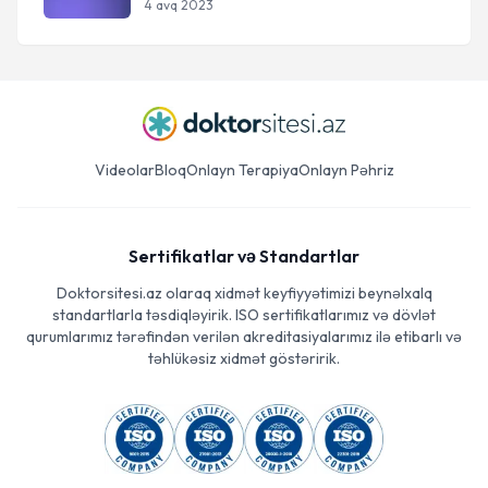
4 avq 2023
Videolar
Bloq
Onlayn Terapiya
Onlayn Pəhriz
Sertifikatlar və Standartlar
Doktorsitesi.az olaraq xidmət keyfiyyətimizi beynəlxalq
standartlarla təsdiqləyirik. ISO sertifikatlarımız və dövlət
qurumlarımız tərəfindən verilən akreditasiyalarımız ilə etibarlı və
təhlükəsiz xidmət göstəririk.