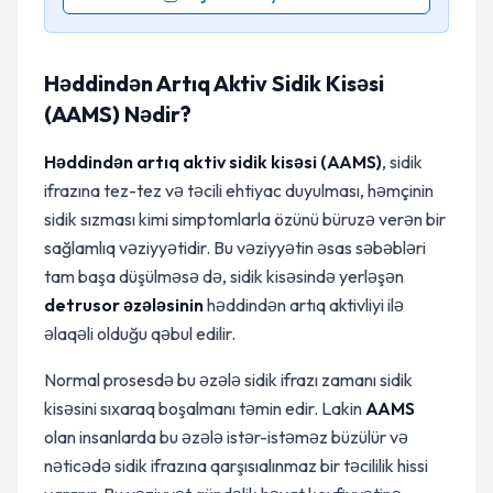
Həddindən Artıq Aktiv Sidik Kisəsi
(AAMS) Nədir?
Həddindən artıq aktiv sidik kisəsi (AAMS)
, sidik
ifrazına tez-tez və təcili ehtiyac duyulması, həmçinin
sidik sızması kimi simptomlarla özünü büruzə verən bir
sağlamlıq vəziyyətidir. Bu vəziyyətin əsas səbəbləri
tam başa düşülməsə də, sidik kisəsində yerləşən
detrusor əzələsinin
həddindən artıq aktivliyi ilə
əlaqəli olduğu qəbul edilir.
Normal prosesdə bu əzələ sidik ifrazı zamanı sidik
kisəsini sıxaraq boşalmanı təmin edir. Lakin
AAMS
olan insanlarda bu əzələ istər-istəməz büzülür və
nəticədə sidik ifrazına qarşısıalınmaz bir təcililik hissi