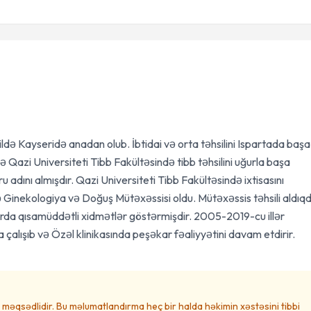
ildə Kayseridə anadan olub. İbtidai və orta təhsilini Ispartada başa
ə Qazi Universiteti Tibb Fakültəsində tibb təhsilini uğurla başa
 adını almışdır. Qazi Universiteti Tibb Fakültəsində ixtisasını
Ginekologiya və Doğuş Mütəxəssisi oldu. Mütəxəssis təhsili aldıq
rda qısamüddətli xidmətlər göstərmişdir. 2005-2019-cu illər
çalışıb və Özəl klinikasında peşəkar fəaliyyətini davam etdirir.
məqsədlidir. Bu məlumatlandırma heç bir halda həkimin xəstəsini tibbi