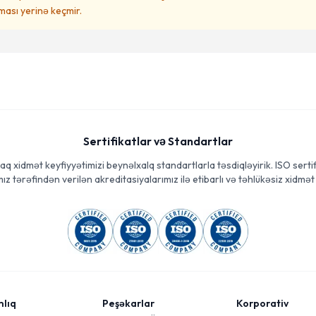
ası yerinə keçmir.
Sertifikatlar və Standartlar
aq xidmət keyfiyyətimizi beynəlxalq standartlarla təsdiqləyirik. ISO sertif
ız tərəfindən verilən akreditasiyalarımız ilə etibarlı və təhlükəsiz xidmət 
mlıq
Peşəkarlar
Korporativ