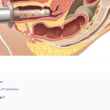
ri
u Problemlər
dir?