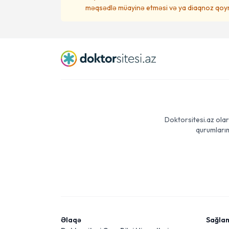
məqsədlə müayinə etməsi və ya diaqnoz qoym
Doktorsitesi.az olar
qurumlarım
Əlaqə
Sağla