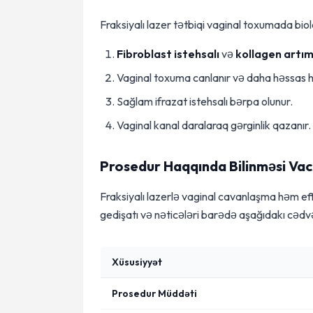
Fraksiyalı lazer tətbiqi vaginal toxumada biol
Fibroblast istehsalı
və
kollagen artım
Vaginal toxuma canlanır və daha həssas ha
Sağlam ifrazat istehsalı bərpa olunur.
Vaginal kanal daralaraq gərginlik qazanır.
Prosedur Haqqında Bilinməsi Va
Fraksiyalı lazerlə vaginal cavanlaşma həm eff
gedişatı və nəticələri barədə aşağıdakı cədvə
Xüsusiyyət
Prosedur Müddəti