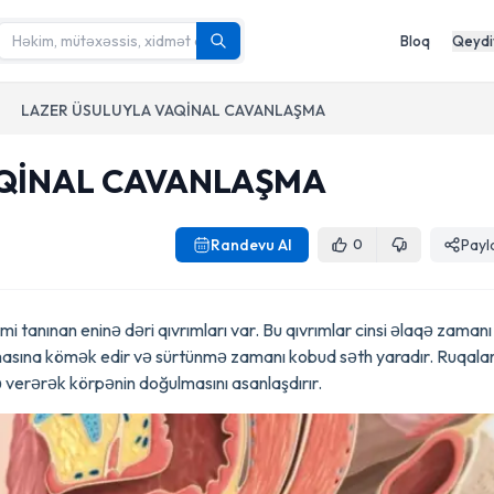
Bloq
Qeydi
LAZER ÜSULUYLA VAQİNAL CAVANLAŞMA
AQİNAL CAVANLAŞMA
Randevu Al
Payl
0
 tanınan eninə dəri qıvrımları var. Bu qıvrımlar cinsi əlaqə zamanı
asına kömək edir və sürtünmə zamanı kobud səth yaradır. Ruqala
 verərək körpənin doğulmasını asanlaşdırır.