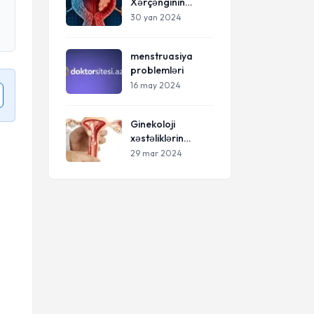
Xərçənginin
müalicələri
Səbəbləri və Risk
30 yan 2024
Faktorları
menstruasiya
problemləri
16 may 2024
Ginekoloji
xəstəliklərin
müayinə və
29 mar 2024
müalicəsi