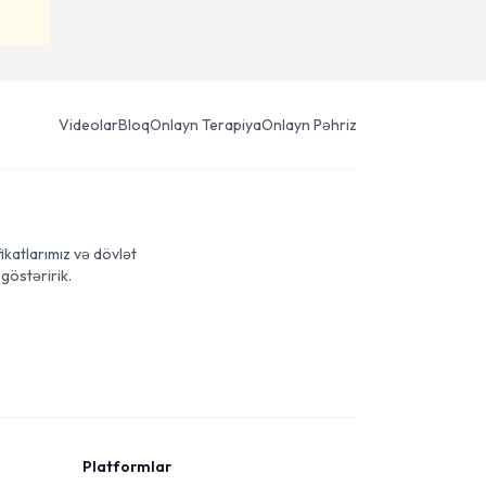
Videolar
Bloq
Onlayn Terapiya
Onlayn Pəhriz
ikatlarımız və dövlət
göstəririk.
Platformlar