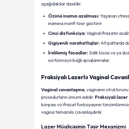
aşağıdakılar daxildir:
Özünə inamın azalması:
Yaşanan stress
inamına mənfi təsir göstərir.
Cinsi disfunksiya:
Vaginal ifrazatın azalm
Gigiyenik narahatlıqlar:
Alt paltarda d
İrəliləmiş fəsadlar:
Sidik kisəsi və ya dü
sürtünməyə bağlı qıcıqlanmalar.
Fraksiyalı Lazerlə Vaginal Cava
Vaginal cavanlaşma
, vaginanın strukturun
prosedurların ümumi adıdır.
Fraksiyalı lazer
bərpası və ifrazat funksiyasının tənzimlənməsi 
vagina tamamilə cavanlaşdırılır.
Lazer Müalicəsinin Təsir Mexanizmi