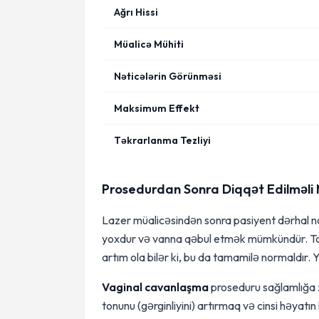
Ağrı Hissi
Müalicə Mühiti
Nəticələrin Görünməsi
Maksimum Effekt
Təkrarlanma Tezliyi
Prosedurdan Sonra Diqqət Edilməl
Lazer müalicəsindən sonra pasiyent dərhal n
yoxdur və vanna qəbul etmək mümkündür. To
artım ola bilər ki, bu da tamamilə normaldır. 
Vaginal cavanlaşma
proseduru sağlamlığa z
tonunu (gərginliyini) artırmaq və cinsi həyatı