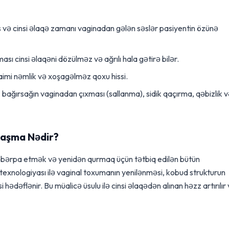
 və cinsi əlaqə zamanı vaginadan gələn səslər pasiyentin özünə
ası cinsi əlaqəni dözülməz və ağrılı hala gətirə bilər.
aimi nəmlik və xoşagəlməz qoxu hissi.
z bağırsağın vaginadan çıxması (sallanma), sidik qaçırma, qəbizlik 
nlaşma Nədir?
u bərpa etmək və yenidən qurmaq üçün tətbiq edilən bütün
texnologiyası ilə vaginal toxumanın yenilənməsi, kobud strukturun
hədəflənir. Bu müalicə üsulu ilə cinsi əlaqədən alınan həzz artırılır