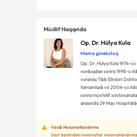
Müəllif Haqqında
Op. Dr. Hülya Kula
Mama ginekoloq
Op. Dr. Hülya Kula 1974-cü 
vurduqdan sonra 1998-ci ild
vuraraq Tibb Elmləri Doktoru
tamamladı və 2004-cü ildə 
sonra müxtəlif xəstəxanala
arasında 29 May Hospitalda 
Vacib Məlumatlandırma
Sayt daxilindəki məlumatlar məlumatlandırma 