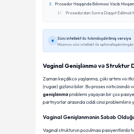
Prosedur Haqqında Bilinməsi Vacib Məqam
3
.
Prosedurdan Sonra Diqqət Edilməli
3
.
1
Süni intellekt ilə təkmiləşdirilmiş versiya
Məzmun süni intellekt ilə optimallaşdırılmışdır
Vaginal Genişlənmə və Struktur Də
Zaman keçdikcə yaşlanma, çəki artımı və itki
(rugae) gizlənə bilər. Bu proses nəticəsində vag
genişlənmə
problemi yaşayan bir çox pasiyen
partnyorlar arasında ciddi cinsi problemlərə yo
Vaginal Genişlənmənin Səbəb Olduğ
Vaginal strukturun pozulması pasiyentlərdə hə