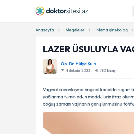
Anasayfa
Məqalələr
Mama ginekoloq
LAZER ÜSULUYLA V
Op. Dr. Hülya Kula
11 dekabr 2023
780
baxış
Vaginal cavanlaşma Vaginal kanalda rugae kimi
yağlanma təmin edən maddələrin ifraz olunm
doğuş zamanı vajinanın genişlənməsinə töhfə