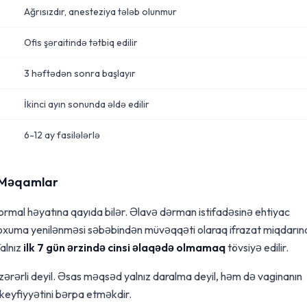
Ağrısızdır, anesteziya tələb olunmur
Ofis şəraitində tətbiq edilir
3 həftədən sonra başlayır
İkinci ayın sonunda əldə edilir
6-12 ay fasilələrlə
i Məqamlar
ormal həyatına qayıda bilər. Əlavə dərman istifadəsinə ehtiyac
xuma yenilənməsi səbəbindən müvəqqəti olaraq ifrazat miqdarın
Yalnız
ilk 7 gün ərzində cinsi əlaqədə olmamaq
tövsiyə edilir.
ərərli deyil. Əsas məqsəd yalnız daralma deyil, həm də vaginanın
n keyfiyyətini bərpa etməkdir.