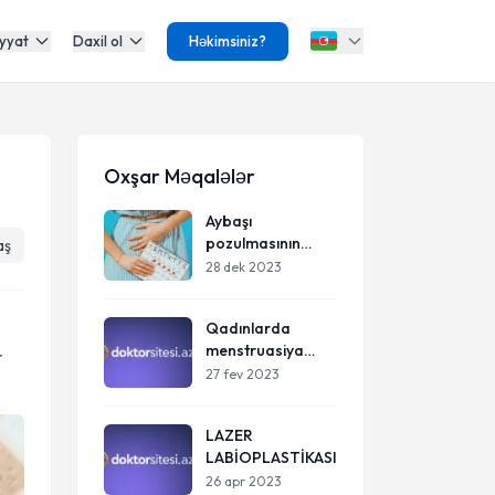
yyat
Daxil ol
Həkimsiniz?
Oxşar Məqalələr
Aybaşı
pozulmasının
aş
səbəbləri
28 dek 2023
Qadınlarda
menstruasiya
r
fəsadları
27 fev 2023
LAZER
LABİOPLASTİKASI
26 apr 2023