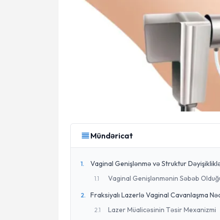
Mündəricat
Vaginal Genişlənmə və Struktur Dəyişikliklə
1
.
Vaginal Genişlənmənin Səbəb Olduğ
1
.
1
Fraksiyalı Lazerlə Vaginal Cavanlaşma Nə
2
.
Lazer Müalicəsinin Təsir Mexanizmi
2
.
1