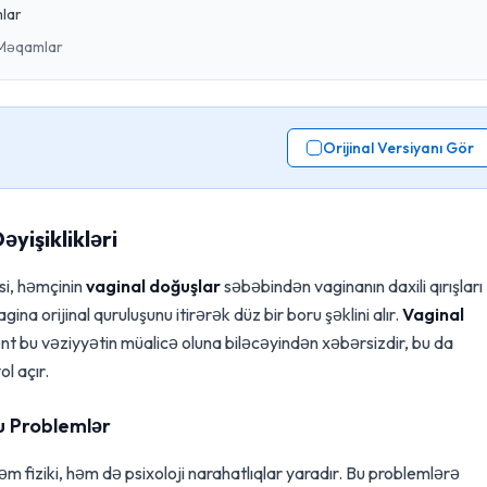
lar
 Məqamlar
Orijinal Versiyanı Gör
yişiklikləri
si, həmçinin
vaginal doğuşlar
səbəbindən vaginanın daxili qırışları
ina orijinal quruluşunu itirərək düz bir boru şəklini alır.
Vaginal
t bu vəziyyətin müalicə oluna biləcəyindən xəbərsizdir, bu da
l açır.
u Problemlər
m fiziki, həm də psixoloji narahatlıqlar yaradır. Bu problemlərə