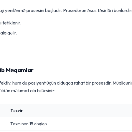
oji yenilənmə prosesini başladır. Prosedurun əsas təsirləri bunlardır
ı
tetiklenir.
la gəlir.
cib Məqamlar
ektiv, həm də pasiyent üçün olduqca rahat bir prosesdir. Müalicəni
ldən məlumat ala bilərsiniz:
Təsvir
Təxminən 15 dəqiqə