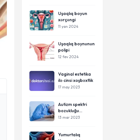
Uşaqlıq boyun
xərçəngi
11 yan 2024
Uşaqlıq boynunun
polipi
12 fev 2024
Vaginal estetika
ilə cinsi xoşbəxtlik
17 may 2023
Autizm spektri
bozukluğu
haqqında bilməli
13 mar 2023
olduğunuz şey-
autizm nədir,
Yumurtalıq
simptomları və