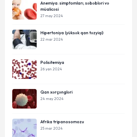
Anemiya: simptomları, səbəbləri və
müalicəsi
27 may 2024
Hipertoniya (yüksək qan təzyiqi)
22 mar 2024
Polisitemiya
26 yan 2024
Qan xərçəngləri
24 may 2024
Afrika tripanosomozu
25 mar 2024