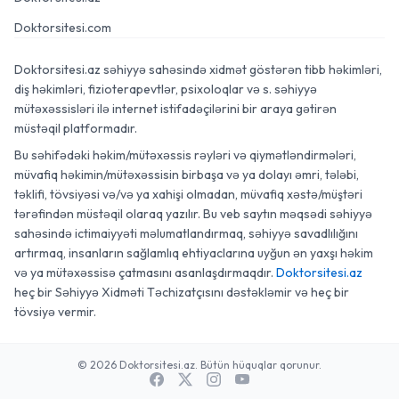
Doktorsitesi.com
Doktorsitesi.az səhiyyə sahəsində xidmət göstərən tibb həkimləri,
diş həkimləri, fizioterapevtlər, psixoloqlar və s. səhiyyə
mütəxəssisləri ilə internet istifadəçilərini bir araya gətirən
müstəqil platformadır.
Bu səhifədəki həkim/mütəxəssis rəyləri və qiymətləndirmələri,
müvafiq həkimin/mütəxəssisin birbaşa və ya dolayı əmri, tələbi,
təklifi, tövsiyəsi və/və ya xahişi olmadan, müvafiq xəstə/müştəri
tərəfindən müstəqil olaraq yazılır. Bu veb saytın məqsədi səhiyyə
sahəsində ictimaiyyəti məlumatlandırmaq, səhiyyə savadlılığını
artırmaq, insanların sağlamlıq ehtiyaclarına uyğun ən yaxşı həkim
və ya mütəxəssisə çatmasını asanlaşdırmaqdır.
Doktorsitesi.az
heç bir Səhiyyə Xidməti Təchizatçısını dəstəkləmir və heç bir
tövsiyə vermir.
© 2026 Doktorsitesi.az. Bütün hüquqlar qorunur.