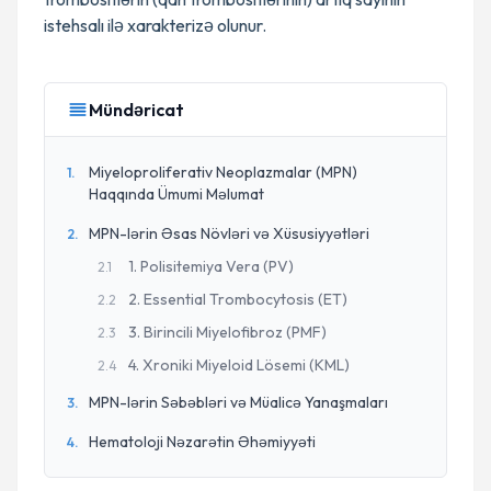
istehsalı ilə xarakterizə olunur.
Mündəricat
Miyeloproliferativ Neoplazmalar (MPN)
1
.
Haqqında Ümumi Məlumat
MPN-lərin Əsas Növləri və Xüsusiyyətləri
2
.
1. Polisitemiya Vera (PV)
2
.
1
2. Essential Trombocytosis (ET)
2
.
2
3. Birincili Miyelofibroz (PMF)
2
.
3
4. Xroniki Miyeloid Lösemi (KML)
2
.
4
MPN-lərin Səbəbləri və Müalicə Yanaşmaları
3
.
Hematoloji Nəzarətin Əhəmiyyəti
4
.