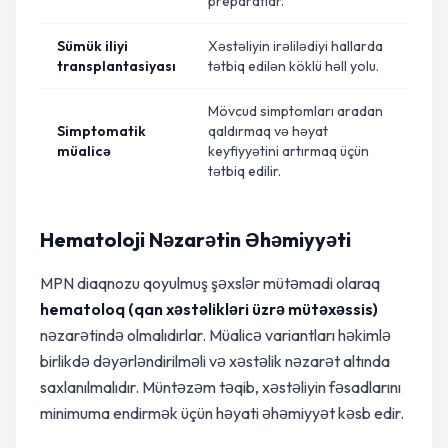
preparatlar.
Sümük iliyi
Xəstəliyin irəlilədiyi hallarda
transplantasiyası
tətbiq edilən köklü həll yolu.
Mövcud simptomları aradan
Simptomatik
qaldırmaq və həyat
müalicə
keyfiyyətini artırmaq üçün
tətbiq edilir.
Hematoloji Nəzarətin Əhəmiyyəti
MPN diaqnozu qoyulmuş şəxslər mütəmadi olaraq
hematoloq (qan xəstəlikləri üzrə mütəxəssis)
nəzarətində olmalıdırlar. Müalicə variantları həkimlə
birlikdə dəyərləndirilməli və xəstəlik nəzarət altında
saxlanılmalıdır. Müntəzəm təqib, xəstəliyin fəsadlarını
minimuma endirmək üçün həyati əhəmiyyət kəsb edir.