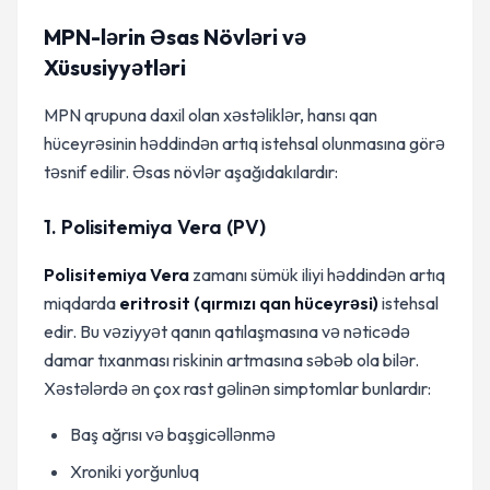
MPN-lərin Əsas Növləri və
Xüsusiyyətləri
MPN qrupuna daxil olan xəstəliklər, hansı qan
hüceyrəsinin həddindən artıq istehsal olunmasına görə
təsnif edilir. Əsas növlər aşağıdakılardır:
1. Polisitemiya Vera (PV)
Polisitemiya Vera
zamanı sümük iliyi həddindən artıq
miqdarda
eritrosit (qırmızı qan hüceyrəsi)
istehsal
edir. Bu vəziyyət qanın qatılaşmasına və nəticədə
damar tıxanması riskinin artmasına səbəb ola bilər.
Xəstələrdə ən çox rast gəlinən simptomlar bunlardır:
Baş ağrısı və başgicəllənmə
Xroniki yorğunluq