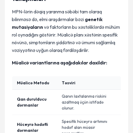
MPN-lərin dəqiq yaranma səbəbi tam olaraq
bilinməsə də, elmi araşdırmalar bəzi
genetik
mutasiyaların
və faktorların bu xəstəliklərdə mühüm
rol oynadığını göstərir. Müalicə planı xəstənin spesifik
növünə, simptomların şiddətinə və ümumi sağlamlıq
vəziyyətinə uyğun olaraq fərdiləşdirilir.
Müalicə variantlarına aşağıdakılar daxildir:
Müalicə Metodu
Təsviri
Qanın laxtalanma riskini
Qan durulducu
azaltmaq üçün istifadə
dərmanlar
olunur.
Spesifik hüceyrə artımını
Hüceyrə hədəfli
hədəf alan müasir
dərmanlar