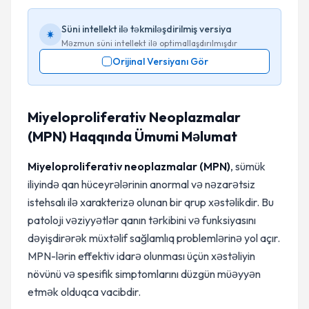
Süni intellekt ilə təkmiləşdirilmiş versiya
Məzmun süni intellekt ilə optimallaşdırılmışdır
Orijinal Versiyanı Gör
Miyeloproliferativ Neoplazmalar
(MPN) Haqqında Ümumi Məlumat
Miyeloproliferativ neoplazmalar (MPN)
, sümük
iliyində qan hüceyrələrinin anormal və nəzarətsiz
istehsalı ilə xarakterizə olunan bir qrup xəstəlikdir. Bu
patoloji vəziyyətlər qanın tərkibini və funksiyasını
dəyişdirərək müxtəlif sağlamlıq problemlərinə yol açır.
MPN-lərin effektiv idarə olunması üçün xəstəliyin
növünü və spesifik simptomlarını düzgün müəyyən
etmək olduqca vacibdir.