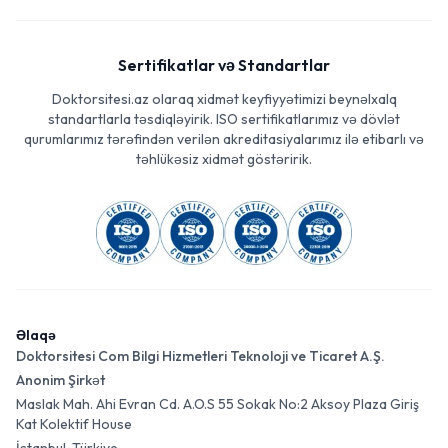
Sertifikatlar və Standartlar
Doktorsitesi.az olaraq xidmət keyfiyyətimizi beynəlxalq
standartlarla təsdiqləyirik. ISO sertifikatlarımız və dövlət
qurumlarımız tərəfindən verilən akreditasiyalarımız ilə etibarlı və
təhlükəsiz xidmət göstəririk.
Əlaqə
Doktorsitesi Com Bilgi Hizmetleri Teknoloji ve Ticaret A.Ş.
Anonim Şirkət
Maslak Mah. Ahi Evran Cd. A.O.S 55 Sokak No:2 Aksoy Plaza Giriş
Kat Kolektif House