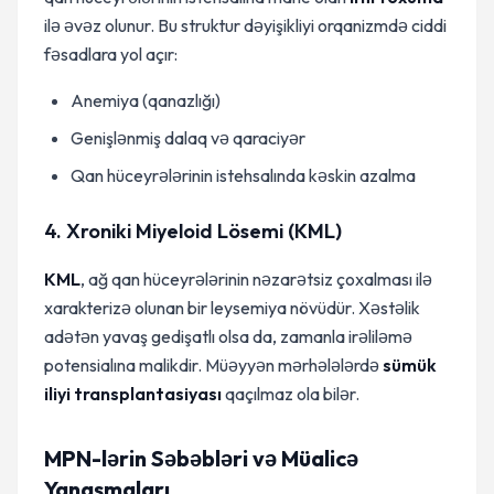
ilə əvəz olunur. Bu struktur dəyişikliyi orqanizmdə ciddi
fəsadlara yol açır:
Anemiya (qanazlığı)
Genişlənmiş dalaq və qaraciyər
Qan hüceyrələrinin istehsalında kəskin azalma
4. Xroniki Miyeloid Lösemi (KML)
KML
, ağ qan hüceyrələrinin nəzarətsiz çoxalması ilə
xarakterizə olunan bir leysemiya növüdür. Xəstəlik
adətən yavaş gedişatlı olsa da, zamanla irəliləmə
potensialına malikdir. Müəyyən mərhələlərdə
sümük
iliyi transplantasiyası
qaçılmaz ola bilər.
MPN-lərin Səbəbləri və Müalicə
Yanaşmaları