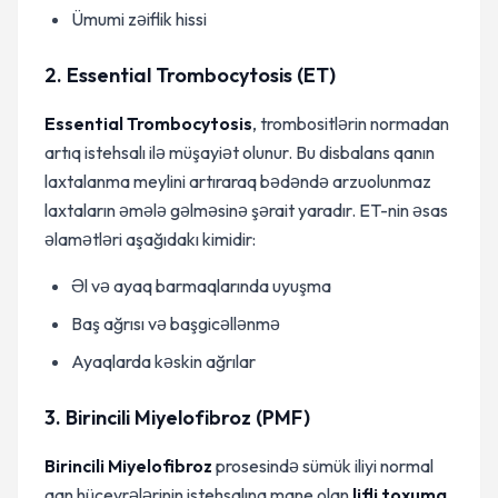
Ümumi zəiflik hissi
2. Essential Trombocytosis (ET)
Essential Trombocytosis
, trombositlərin normadan
artıq istehsalı ilə müşayiət olunur. Bu disbalans qanın
laxtalanma meylini artıraraq bədəndə arzuolunmaz
laxtaların əmələ gəlməsinə şərait yaradır. ET-nin əsas
əlamətləri aşağıdakı kimidir:
Əl və ayaq barmaqlarında uyuşma
Baş ağrısı və başgicəllənmə
Ayaqlarda kəskin ağrılar
3. Birincili Miyelofibroz (PMF)
Birincili Miyelofibroz
prosesində sümük iliyi normal
qan hüceyrələrinin istehsalına mane olan
lifli toxuma