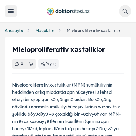
Axtar
Anasayfa
Məqalələr
Mieloproliferativ xəstəliklər
Mieloproliferativ xəstəliklər
0
Paylaş
Miyeloproliferativ xəstəliklər (MPN) sümük iliyinin
həddindən artıq miqdarda qan hüceyrəsi istehsal
etdiyi bir qrup qan xərçənginə aiddir. Bu xərçəng
növündə normal sümük iliyi hüceyrələrinin nəzarətsiz
şəkildə böyüdüyü və çoxaldığı bir vəziyyət var. MPN-
nin əsas xüsusiyyətləri eritrositlərin (qırmızı qan
hüceyrələri), leykositlərin (ağ qan hüceyrələri) və ya
trombositlərin (qan trombositlərinin) artıq sayının