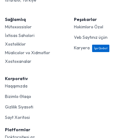
İstanbul, Türkiye
Sağlamlıq
Peşəkarlar
Mütəxəssislər
Həkimlərə Özəl
İxtisas Sahələri
Veb Saytınız üçün
Xəstəliklər
Karyera
İşə Qəbul
Müalicələr və Xidmətlər
Xəstəxanalar
Korporativ
Haqqımızda
Bizimlə Əlaqə
Gizlilik Siyasəti
Sayt Xəritəsi
Platformlar
Doktorsitesi.az