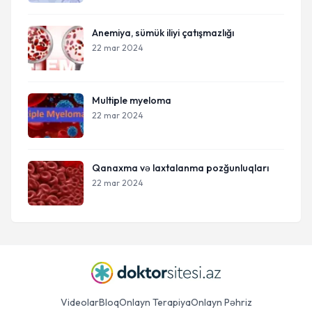
Anemiya, sümük iliyi çatışmazlığı
22 mar 2024
Multiple myeloma
22 mar 2024
Qanaxma və laxtalanma pozğunluqları
22 mar 2024
Videolar
Bloq
Onlayn Terapiya
Onlayn Pəhriz