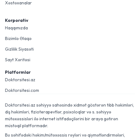
Xəstəxanalar
Korporativ
Haqqımızda
Bizimlə Əlaqə
Gizlilik Siyasəti
Sayt Xəritəsi
Platformlar
Doktorsitesi.az
Doktorsitesi.com
Doktorsitesi.az səhiyyə sahəsində xidmət göstərən tibb həkimləri,
diş həkimləri, fizioterapevtlər, psixoloqlar və s. səhiyyə
mütəxəssisləri ilə internet istifadəçilərini bir araya gətirən
müstəqil platformadır.
Bu səhifədəki həkim/mütəxəssis rəyləri və qiymətləndirmələri,