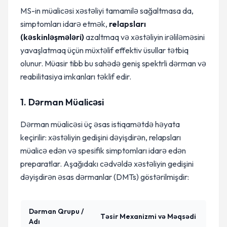
MS-in müalicəsi xəstəliyi tamamilə sağaltmasa da,
simptomları idarə etmək,
relapsları
(kəskinləşmələri)
azaltmaq və xəstəliyin irəliləməsini
yavaşlatmaq üçün müxtəlif effektiv üsullar tətbiq
olunur. Müasir tibb bu sahədə geniş spektrli dərman və
reabilitasiya imkanları təklif edir.
1. Dərman Müalicəsi
Dərman müalicəsi üç əsas istiqamətdə həyata
keçirilir: xəstəliyin gedişini dəyişdirən, relapsları
müalicə edən və spesifik simptomları idarə edən
preparatlar. Aşağıdakı cədvəldə xəstəliyin gedişini
dəyişdirən əsas dərmanlar (DMTs) göstərilmişdir:
Dərman Qrupu /
Təsir Mexanizmi və Məqsədi
Adı