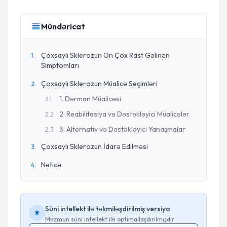
Mündəricat
Çoxsaylı Sklerozun Ən Çox Rast Gəlinən
1
.
Simptomları
Çoxsaylı Sklerozun Müalicə Seçimləri
2
.
1. Dərman Müalicəsi
2
.
1
2. Reabilitasiya və Dəstəkləyici Müalicələr
2
.
2
3. Alternativ və Dəstəkləyici Yanaşmalar
2
.
3
Çoxsaylı Sklerozun İdarə Edilməsi
3
.
Nəticə
4
.
Süni intellekt ilə təkmiləşdirilmiş versiya
Məzmun süni intellekt ilə optimallaşdırılmışdır