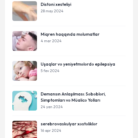
Distoni xesteliyi
28 may 2024
Miqren haqqında məlumatlar
4 mar 2024
Uşaqlar və yeniyetmələrdə epilepsiya
5 fev 2024
Demansın Anlaşılması: Səbəbləri,
Simptomları və Müalicə Yolları
24 yan 2024
serebrovaskulyar xəstəliklər
16 apr 2024