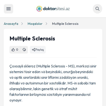
Axtar
Anasayfa
Məqalələr
Multiple Sclerosis
Multiple Sclerosis
0
Paylaş
Çoxsaylı skleroz (Multiple Sclerosis - MS), mərkəzi sinir
sistemini təsir edən və beyindəki, onurğa beynindəki
və optik sinirlərdəki sinir liflərini zədələyən xroniki,
iltihabi və autoimmun bir xəstəlikdir. MS-in səbəbi tam
olaraq bilinmir, lakin genetik və ətraf mühit
faktorlarının birləşməsi xəstəliyin yaranmasında rol
oynayır.