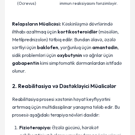
(Ocrevus)
immun reaksiyasını tənzimləyir.
Relapsların Müalicəsi:
Kəskinləşmə dövrlərində
iltihabı azaltmaq üçün
kortikosteroidlər
(məsələn,
Metilprednizolon) tətbiq edilir. Bundan əlavə, əzələ
sərtliyi üçün
baklofen
, yorğunluq üçün
amantadin
,
sidik problemləri üçün
oxybutynin
və ağrılar üçün
gabapentin
kimi simptomatik dərmanlardan istifadə
olunur.
2. Reabilitasiya və Dəstəkləyici Müalicələr
Reabilitasiya prosesi xəstənin həyat keyfiyyətini
artırmaq üçün multidissiplinar yanaşma tələb edir. Bu
prosesə aşağıdakı terapiya növləri daxildir:
Fizioterapiya:
Əzələ gücünü, hərəkət