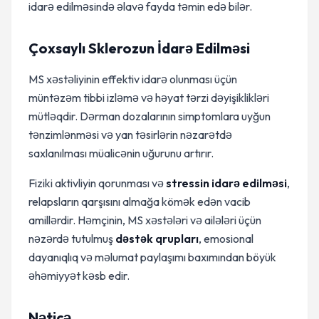
idarə edilməsində əlavə fayda təmin edə bilər.
Çoxsaylı Sklerozun İdarə Edilməsi
MS xəstəliyinin effektiv idarə olunması üçün
müntəzəm tibbi izləmə və həyat tərzi dəyişiklikləri
mütləqdir. Dərman dozalarının simptomlara uyğun
tənzimlənməsi və yan təsirlərin nəzarətdə
saxlanılması müalicənin uğurunu artırır.
Fiziki aktivliyin qorunması və
stressin idarə edilməsi
,
relapsların qarşısını almağa kömək edən vacib
amillərdir. Həmçinin, MS xəstələri və ailələri üçün
nəzərdə tutulmuş
dəstək qrupları
, emosional
dayanıqlıq və məlumat paylaşımı baxımından böyük
əhəmiyyət kəsb edir.
Nəticə