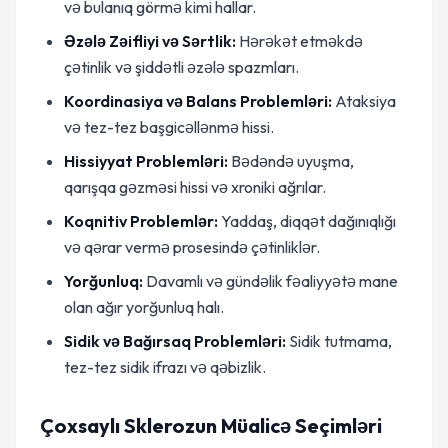
və bulanıq görmə kimi hallar.
Əzələ Zəifliyi və Sərtlik:
Hərəkət etməkdə
çətinlik və şiddətli əzələ spazmları.
Koordinasiya və Balans Problemləri:
Ataksiya
və tez-tez başgicəllənmə hissi.
Hissiyyat Problemləri:
Bədəndə uyuşma,
qarışqa gəzməsi hissi və xroniki ağrılar.
Koqnitiv Problemlər:
Yaddaş, diqqət dağınıqlığı
və qərar vermə prosesində çətinliklər.
Yorğunluq:
Davamlı və gündəlik fəaliyyətə mane
olan ağır yorğunluq halı.
Sidik və Bağırsaq Problemləri:
Sidik tutmama,
tez-tez sidik ifrazı və qəbizlik.
Çoxsaylı Sklerozun Müalicə Seçimləri