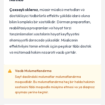
Çoxsaylı skleroz
, müasir müalicə metodları və
dəstəkləyici tədbirlərlə effektiv şəkildə idarə oluna
bilən kompleks bir xəstəlikdir. Dərman preparatları,
reabilitasiya proqramları və həyat tərzi
tənzimləmələri xəstələrin həyat keyfiyyətini
əhəmiyyətli dərəcədə yüksəldir. Müalicənin
effektivliyini təmin etmək üçün peşəkar tibbi dəstək
və mütəmadi həkim nəzarəti vacib şərtdir.
Vacib Məlumatlandırma
Sayt daxilindəki məlumatlar məlumatlandırma
məqsədlidir. Bu məlumatlandırma heç bir halda həkimin
xəstəsini tibbi məqsədlə müayinə etməsi və ya diaqnoz
qoyması yerinə keçmir.