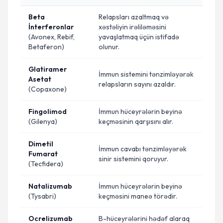
Beta
Relapsları azaltmaq və
İnterferonlar
xəstəliyin irəliləməsini
(Avonex, Rebif,
yavaşlatmaq üçün istifadə
Betaferon)
olunur.
Glatiramer
İmmun sistemini tənzimləyərək
Asetat
relapsların sayını azaldır.
(Copaxone)
Fingolimod
İmmun hüceyrələrin beyinə
(Gilenya)
keçməsinin qarşısını alır.
Dimetil
İmmun cavabı tənzimləyərək
Fumarat
sinir sistemini qoruyur.
(Tecfidera)
Natalizumab
İmmun hüceyrələrin beyinə
(Tysabri)
keçməsini maneə törədir.
Ocrelizumab
B-hüceyrələrini hədəf alaraq