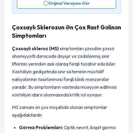
Orijinal Versiyanı Gör
Çoxsaylı Sklerozun Ən Çox Rast Gəlinən
Simptomları
Çoxsaylı skleroz (MS)
simptomları şəxsdən şəxsə
əhəmiyyətli dərəcədə dəyişir və zədələnmiş sinir
liflərinin yerindən asılı olaraq fərqli təzahür edə bilər.
Xəstəliyin gedişatında sinir sisteminin müxtəlif
nahiyələrinin təsirlənməsi fərqli klinik mənzərələr
yaradır. Bu simptomların vaxtında müəyyən edilməsi
xəstəliyin idarə olunmasında kritik rol oynayır.
MS zamanı ən çox müşahidə olunan simptomlar
aşağıdakılardır:
Görmə Problemləri:
Optik nevrit, ikiqat görmə