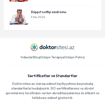
Diqqət zəifliyi sindromu
5 fev 2024
Videolar
Bloq
Onlayn Terapiya
Onlayn Pəhriz
Sertifikatlar və Standartlar
Doktorsitesi.az olaraq xidmət keyfiyyətimizi beynəlxalq
standartlarla təsdiqləyirik. ISO sertifikatlarımız və dövlət
qurumlarımız tərəfindən verilən akreditasiyalarımız ilə etibarlı və
təhlükəsiz xidmət göstəririk.