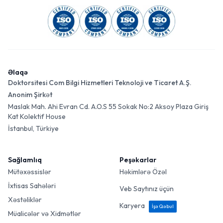
Əlaqə
Doktorsitesi Com Bilgi Hizmetleri Teknoloji ve Ticaret A.Ş.
Anonim Şirkət
Maslak Mah. Ahi Evran Cd. A.O.S 55 Sokak No:2 Aksoy Plaza Giriş
Kat Kolektif House
İstanbul, Türkiye
Sağlamlıq
Peşəkarlar
Mütəxəssislər
Həkimlərə Özəl
İxtisas Sahələri
Veb Saytınız üçün
Xəstəliklər
Karyera
İşə Qəbul
Müalicələr və Xidmətlər