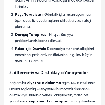
qabiliyyətini və balansı yaxşılaşdırmaq üçün xüsusi
təlimlər.
Peşə Terapiyası:
Gündəlik işləri asanlaşdırmaq
üçün adaptiv avadanlıqların istifadəsi və strateji
planlama.
Danışıq Terapiyası:
Nitq və ünsiyyət
problemlərinin idarə edilməsi.
Psixolojik Dəstək:
Depressiya və narahatlıq kimi
emosional problemlərin öhdəsindən gəlmək üçün
məsləhət xidməti.
3. Alternativ və Dəstəkləyici Yanaşmalar
Sağlam bir
diyet və qidalanma
rejimi MS xəstələrinin
ümumi sağlamlıq vəziyyətini əhəmiyyətli dərəcədə
dəstəkləyir. Bununla yanaşı, akupunktur, masaj və
yoga kimi
komplementer terapiyalar
simptomların