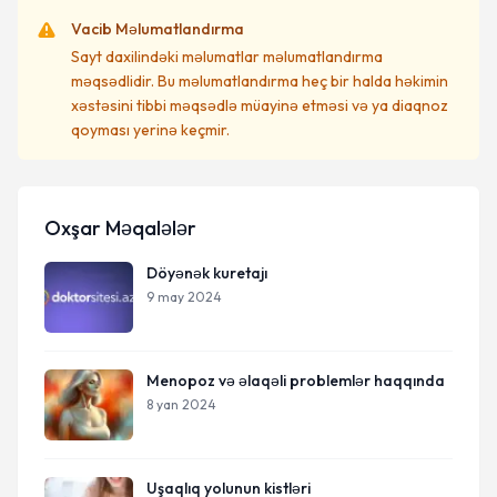
Vacib Məlumatlandırma
Sayt daxilindəki məlumatlar məlumatlandırma
məqsədlidir. Bu məlumatlandırma heç bir halda həkimin
xəstəsini tibbi məqsədlə müayinə etməsi və ya diaqnoz
qoyması yerinə keçmir.
Oxşar Məqalələr
Döyənək kuretajı
9 may 2024
Menopoz və əlaqəli problemlər haqqında
8 yan 2024
Uşaqlıq yolunun kistləri