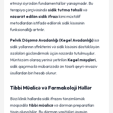
etməyi öyrədən fundamental bir yanaşmadır. Bu
terapiya çərçivəsində
sidik tutma təhsili
və
nəzarət edilən sidik ifrazı
kimi müxtəlif
metodlardan istifadə edilərək sidik kisəsinin
funksionallığı artırılır.
Pelvik Döşəmə Avadanlığı (Kegel Avadanlığı)
isə
sidik yollarının sfinkterini və sidik kisəsini dəstəkləyən
əzələləri gücləndirmək üçün nəzərdə tutulmuşdur.
Müntəzəm olaraq yerinə yetirilən
Kegel məşqləri
,
sidik qaçırma ilə mübarizədə ən təsirli qeyri-invaziv
üsullardan biri hesab olunur.
Tibbi Müalicə və Farmakoloji Həllər
Bəzi klinik hallarda sidik ifrazını tənzimləmək
məqsədilə
tibbi müalicə
və dərman preparatları
təyin oluna bilər. Bu dərman vasitələri əsasən