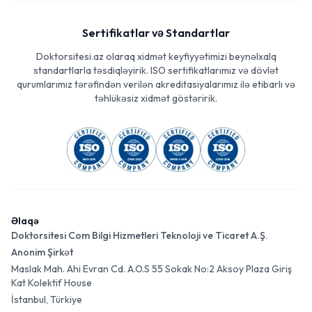
Sertifikatlar və Standartlar
Doktorsitesi.az olaraq xidmət keyfiyyətimizi beynəlxalq
standartlarla təsdiqləyirik. ISO sertifikatlarımız və dövlət
qurumlarımız tərəfindən verilən akreditasiyalarımız ilə etibarlı və
təhlükəsiz xidmət göstəririk.
Əlaqə
Doktorsitesi Com Bilgi Hizmetleri Teknoloji ve Ticaret A.Ş.
Anonim Şirkət
Maslak Mah. Ahi Evran Cd. A.O.S 55 Sokak No:2 Aksoy Plaza Giriş
Kat Kolektif House
İstanbul, Türkiye