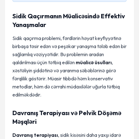
Sidik Qaçırmanın Müalicəsində Effektiv
Yanaşmalar
Sidik qaçırma problemi, fərdlərin həyat keyfiyyətinə
birbaşa təsir edən və peşəkar yanaşma tələb edən bir
sağlamlıq vəziyyətidir. Bu problemin aradan
qaldırılması üçün tətbiq edilən
müalicə üsulları
,
xəstəliyin şiddətinə və yaranma səbəblərinə görə
fərqlilik göstərir. Müasir tibbdə həm konservativ
metodlar, həm də cərrahi müdaxilələr uğurla tətbiq
edilməkdədir.
Davranış Terapiyası və Pelvik Döşəmə
Məşqləri
Davranış terapiyası
, sidik kisəsini daha yaxşı idarə