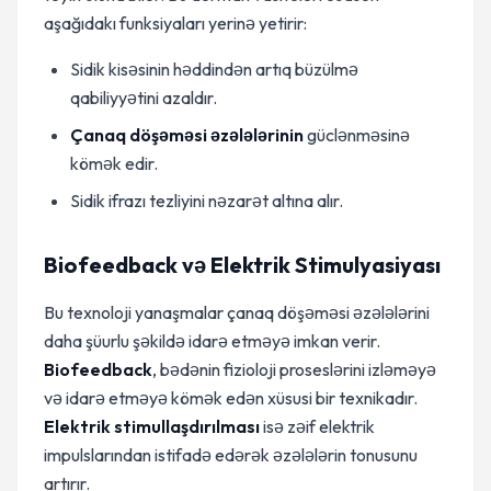
aşağıdakı funksiyaları yerinə yetirir:
Sidik kisəsinin həddindən artıq büzülmə
qabiliyyətini azaldır.
Çanaq döşəməsi əzələlərinin
güclənməsinə
kömək edir.
Sidik ifrazı tezliyini nəzarət altına alır.
Biofeedback və Elektrik Stimulyasiyası
Bu texnoloji yanaşmalar çanaq döşəməsi əzələlərini
daha şüurlu şəkildə idarə etməyə imkan verir.
Biofeedback
, bədənin fizioloji proseslərini izləməyə
və idarə etməyə kömək edən xüsusi bir texnikadır.
Elektrik stimullaşdırılması
isə zəif elektrik
impulslarından istifadə edərək əzələlərin tonusunu
artırır.