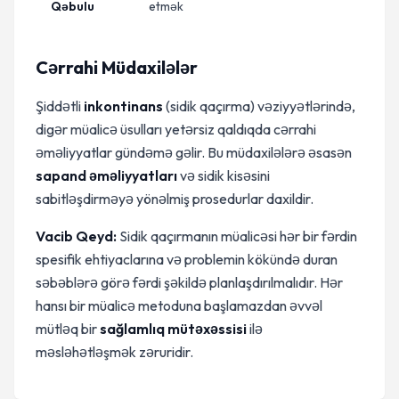
Qəbulu
etmək
Cərrahi Müdaxilələr
Şiddətli
inkontinans
(sidik qaçırma) vəziyyətlərində,
digər müalicə üsulları yetərsiz qaldıqda cərrahi
əməliyyatlar gündəmə gəlir. Bu müdaxilələrə əsasən
sapand əməliyyatları
və sidik kisəsini
sabitləşdirməyə yönəlmiş prosedurlar daxildir.
Vacib Qeyd:
Sidik qaçırmanın müalicəsi hər bir fərdin
spesifik ehtiyaclarına və problemin kökündə duran
səbəblərə görə fərdi şəkildə planlaşdırılmalıdır. Hər
hansı bir müalicə metoduna başlamazdan əvvəl
mütləq bir
sağlamlıq mütəxəssisi
ilə
məsləhətləşmək zəruridir.