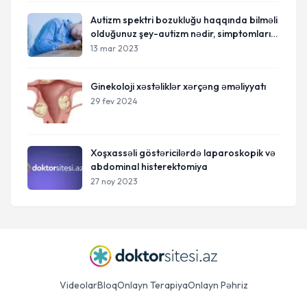
Autizm spektri bozukluğu haqqında bilməli
olduğunuz şey-autizm nədir, simptomları
və müalicələri
13 mar 2023
Ginekoloji xəstəliklər xərçəng əməliyyatı
29 fev 2024
Xoşxassəli göstəricilərdə laparoskopik və
abdominal histerektomiya
27 noy 2023
Videolar
Bloq
Onlayn Terapiya
Onlayn Pəhriz