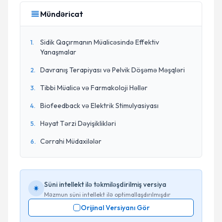
Mündəricat
Sidik Qaçırmanın Müalicəsində Effektiv
1
.
Yanaşmalar
Davranış Terapiyası və Pelvik Döşəmə Məşqləri
2
.
Tibbi Müalicə və Farmakoloji Həllər
3
.
Biofeedback və Elektrik Stimulyasiyası
4
.
Həyat Tərzi Dəyişiklikləri
5
.
Cərrahi Müdaxilələr
6
.
Süni intellekt ilə təkmiləşdirilmiş versiya
Məzmun süni intellekt ilə optimallaşdırılmışdır
Orijinal Versiyanı Gör