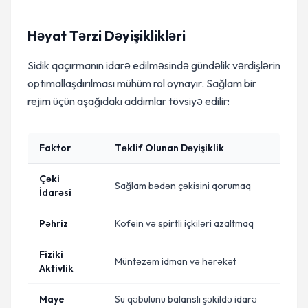
Həyat Tərzi Dəyişiklikləri
Sidik qaçırmanın idarə edilməsində gündəlik vərdişlərin
optimallaşdırılması mühüm rol oynayır. Sağlam bir
rejim üçün aşağıdakı addımlar tövsiyə edilir:
Faktor
Təklif Olunan Dəyişiklik
Çəki
Sağlam bədən çəkisini qorumaq
İdarəsi
Pəhriz
Kofein və spirtli içkiləri azaltmaq
Fiziki
Müntəzəm idman və hərəkət
Aktivlik
Maye
Su qəbulunu balanslı şəkildə idarə