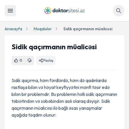
Axtar
Anasayfa
Məqalələr
Sidik qaçırmanın müalicəsi
Sidik qaçırmanın müalicəsi
0
Paylaş
Sidik qaçırma, həm fərdlərdə, həm də qadınlarda
rastlaşa bilən və həyat keyfiyyətini mənfi təsir edə
bilən bir problemdir. Bu problemin həlli sidik qaçırmanın
təbiətindən və səbəbindən asılı olaraq dəyişir. Sidik
qaçırmanın müalicəsi ilə bağlı əsas yanaşmalar
aşağıda təqdim olunur: