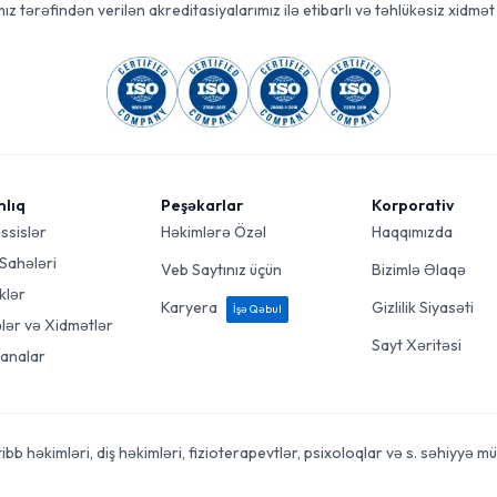
ız tərəfindən verilən akreditasiyalarımız ilə etibarlı və təhlükəsiz xidmət 
mlıq
Peşəkarlar
Korporativ
ssislər
Həkimlərə Özəl
Haqqımızda
 Sahələri
Veb Saytınız üçün
Bizimlə Əlaqə
klər
Karyera
Gizlilik Siyasəti
İşə Qəbul
ələr və Xidmətlər
Sayt Xəritəsi
analar
 həkimləri, diş həkimləri, fizioterapevtlər, psixoloqlar və s. səhiyyə mütə