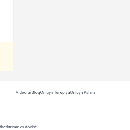
Videolar
Bloq
Onlayn Terapiya
Onlayn Pəhriz
ikatlarımız və dövlət