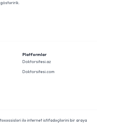
göstəririk.
Platformlar
Doktorsitesi.az
Doktorsitesi.com
xəssisləri ilə internet istifadəçilərini bir araya