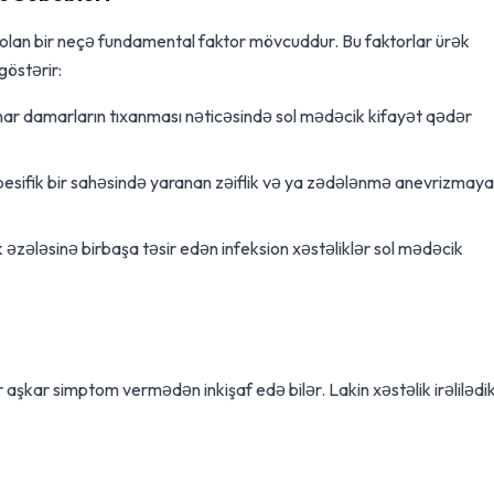
b olan bir neçə fundamental faktor mövcuddur. Bu faktorlar ürək
göstərir:
ar damarların tıxanması nəticəsində sol mədəcik kifayət qədər
pesifik bir sahəsində yaranan zəiflik və ya zədələnmə anevrizmaya
k əzələsinə birbaşa təsir edən infeksion xəstəliklər sol mədəcik
r aşkar simptom vermədən inkişaf edə bilər. Lakin xəstəlik irəlilədi