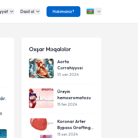
yyat
Daxil ol
Həkimsiniz?
Oxşar Məqalələr
Aorta
Cərrahiyyəsi
10 yan 2024
Üreyin
hemoxromatozu
ır.
15 fev 2024
as
Koronar Arter
Bypass Grafting
(CABG)
15 yan 2024