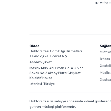
qurumlarım
Əlaqə
Sağla
Doktorsitesi Com Bilgi Hizmetleri
Mütəxə
Teknoloji ve Ticaret A.Ş.
İxtisas
Anonim Şirkət
Xəstəli
Maslak Mah. Ahi Evran Cd. A.O.S 55
Müalic
Sokak No:2 Aksoy Plaza Giriş Kat
Kolektif House
Xəstəx
İstanbul, Türkiye
Doktorsitesi.az səhiyyə sahəsində xidmət göstərən tibb
gətirən müstəqil platformadır.