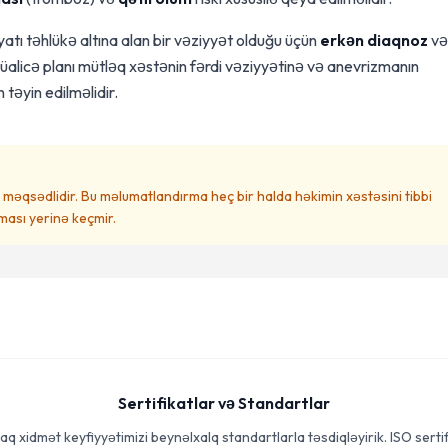
yatı təhlükə altına alan bir vəziyyət olduğu üçün
erkən diaqnoz
və
üalicə planı mütləq xəstənin fərdi vəziyyətinə və anevrizmanın
təyin edilməlidir.
məqsədlidir. Bu məlumatlandırma heç bir halda həkimin xəstəsini tibbi
ası yerinə keçmir.
Sertifikatlar və Standartlar
aq xidmət keyfiyyətimizi beynəlxalq standartlarla təsdiqləyirik. ISO sertif