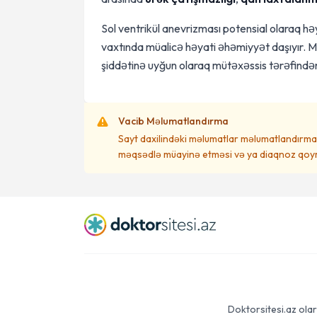
Sol ventrikül anevrizması potensial olaraq hə
vaxtında müalicə həyati əhəmiyyət daşıyır. M
şiddətinə uyğun olaraq mütəxəssis tərəfindən 
Vacib Məlumatlandırma
Sayt daxilindəki məlumatlar məlumatlandırma 
məqsədlə müayinə etməsi və ya diaqnoz qoym
Doktorsitesi.az olar