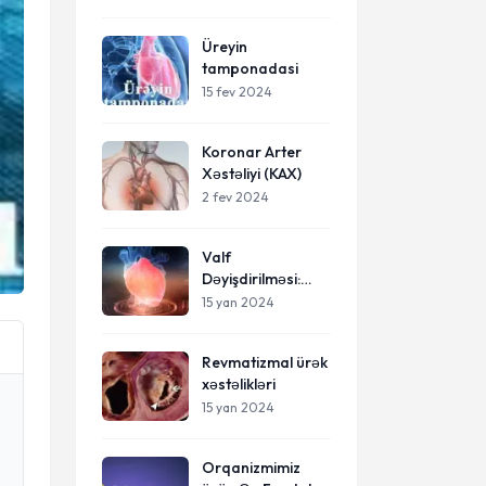
Əməliyyatı: Ürək
Damarlarının
Üreyin
Bypass Edilməsi
tamponadasi
15 fev 2024
Koronar Arter
Xəstəliyi (KAX)
2 fev 2024
Valf
Dəyişdirilməsi:
Ürək
15 yan 2024
Xəstəliklərinin
Müalicəsində
Revmatizmal ürək
Kritik Bir
xəstəlikləri
Prosedur
15 yan 2024
Orqanizmimiz