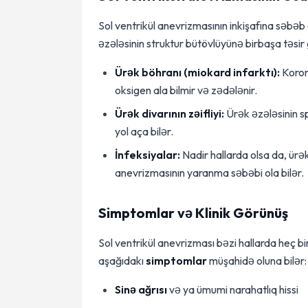
Sol ventrikül anevrizmasının inkişafına səbə
əzələsinin struktur bütövlüyünə birbaşa təsir 
Ürək böhranı (miokard infarktı):
Koron
oksigen ala bilmir və zədələnir.
Ürək divarının zəifliyi:
Ürək əzələsinin s
yol aça bilər.
İnfeksiyalar:
Nadir hallarda olsa da, ürə
anevrizmasının yaranma səbəbi ola bilər.
Simptomlar və Klinik Görünüş
Sol ventrikül anevrizması bəzi hallarda heç bi
aşağıdakı
simptomlar
müşahidə oluna bilər:
Sinə ağrısı
və ya ümumi narahatlıq hissi