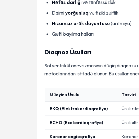
Nəfəs darlığı
və tənfəssüzlük
Daimi
yorğunluq
və fiziki zəiflik
Nizamsız ürək döyüntüsü
(aritmiya)
Qəfil bayılma halları
Diaqnoz Üsulları
Sol ventrikül anevrizmasının dəqiq diaqnozu
metodlarından istifadə olunur. Bu üsullar an
Müayinə Üsulu
Təsviri
EKQ (Elektrokardioqrafiya)
Ürək ritm
ECHO (Exokardioqrafiya)
Ürək ultr
Koronar angioqrafiya
Koronar a