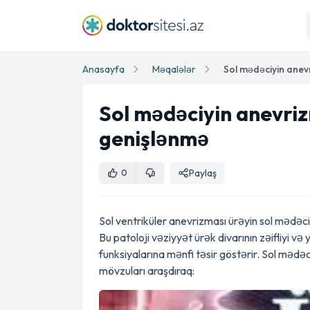
Anasayfa
Məqalələr
Sol mədəciyin anevriz
genişlənmə
Paylaş
0
Sol ventriküler anevrizması ürəyin sol mədəc
Bu patoloji vəziyyət ürək divarının zəifliyi v
funksiyalarına mənfi təsir göstərir. Sol mə
mövzuları araşdıraq: