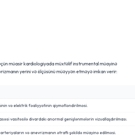
 üçün müasir kardiologiyada müxtəlif instrumental müayinə
evrizmanın yerini və ölçüsünü müəyyən etməyə imkan verir:
inin və elektrik fəaliyyətinin qiymətləndirilməsi.
asəsi vasitəsilə divardakı anormal genişlənmələrin vizuallaşdırılması.
rteriyaların və anevrizmanın ətraflı şəkildə müayinə edilməsi.