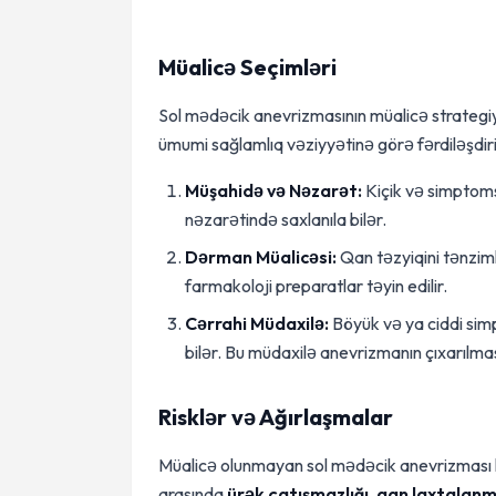
Müalicə Seçimləri
Sol mədəcik anevrizmasının müalicə strategiy
ümumi sağlamlıq vəziyyətinə görə fərdiləşdiril
Müşahidə və Nəzarət:
Kiçik və simptom
nəzarətində saxlanıla bilər.
Dərman Müalicəsi:
Qan təzyiqini tənzi
farmakoloji preparatlar təyin edilir.
Cərrahi Müdaxilə:
Böyük və ya ciddi sim
bilər. Bu müdaxilə anevrizmanın çıxarılmas
Risklər və Ağırlaşmalar
Müalicə olunmayan sol mədəcik anevrizması hə
arasında
ürək çatışmazlığı
,
qan laxtalanm