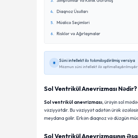
Simptomlar və Klinik Görünüş
3
.
Diaqnoz Üsulları
4
.
Müalicə Seçimləri
5
.
Risklər və Ağırlaşmalar
6
.
Süni intellekt ilə təkmiləşdirilmiş versiya
Məzmun süni intellekt ilə optimallaşdırılmışdır
Sol Ventrikül Anevrizması Nədir?
Sol ventrikül anevrizması
, ürəyin sol mədə
vəziyyətdir. Bu vəziyyət adətən ürək əzələsi
meydana gəlir. Erkən diaqnoz və düzgün müali
Sol Ventrikül Anevrizmasının Əsa