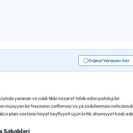
Orijinal Versiyanı Gör
ciyində yaranan və ciddi tibbi nəzarət tələb edən patoloji bir
nin müəyyən bir hissəsinin zəifləməsi və ya zədələnməsi nəticəsind
cə planı xəstənin həyat keyfiyyəti üçün kritik əhəmiyyət kəsb edir
s Səbəbləri