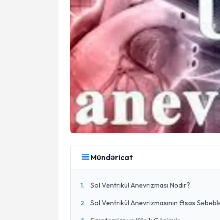
Mündəricat
Sol Ventrikül Anevrizması Nədir?
1
.
Sol Ventrikül Anevrizmasının Əsas Səbəbl
2
.