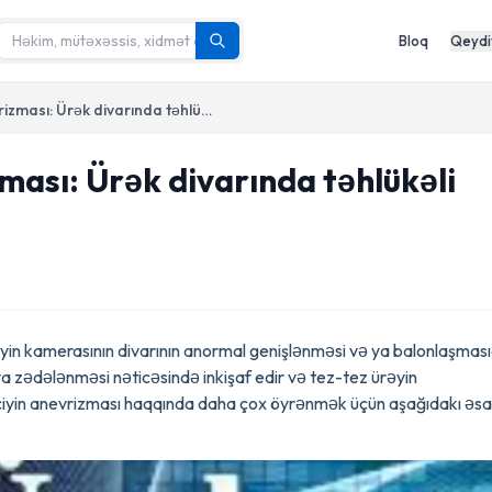
Bloq
Qeydi
Sol mədəciyin anevrizması: Ürək divarında təhlükəli genişlənmə
ması: Ürək divarında təhlükəli
iyin kamerasının divarının anormal genişlənməsi və ya balonlaşmasıd
ə ya zədələnməsi nəticəsində inkişaf edir və tez-tez ürəyin
dəciyin anevrizması haqqında daha çox öyrənmək üçün aşağıdakı əs