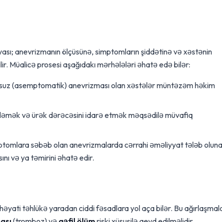
ası; anevrizmanın ölçüsünə, simptomların şiddətinə və xəstənin
ir. Müalicə prosesi aşağıdakı mərhələləri əhatə edə bilər:
suz (asemptomatik) anevrizması olan xəstələr müntəzəm həkim
mləmək və ürək dərəcəsini idarə etmək məqsədilə müvafiq
ptomlara səbəb olan anevrizmalarda cərrahi əməliyyat tələb olun
ını və ya təmirini əhatə edir.
yati təhlükə yaradan ciddi fəsadlara yol aça bilər. Bu ağırlaşmal
ası
(tromboz) və
qəfil ölüm
riski xüsusilə qeyd edilməlidir.