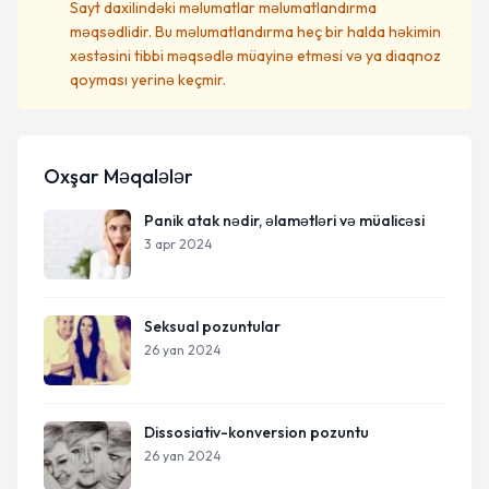
Sayt daxilindəki məlumatlar məlumatlandırma
məqsədlidir. Bu məlumatlandırma heç bir halda həkimin
xəstəsini tibbi məqsədlə müayinə etməsi və ya diaqnoz
qoyması yerinə keçmir.
Oxşar Məqalələr
Panik atak nədir, əlamətləri və müalicəsi
3 apr 2024
Seksual pozuntular
26 yan 2024
Dissosiativ-konversion pozuntu
26 yan 2024