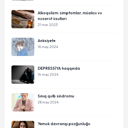
Alkoqolizm: simptomlar, müalicə və
nəzarət üsulları
21 mar 2023
Anksiyete
16 may 2024
DEPRESSİYA haqqında
14 may 2024
Sınıq qəlb sindromu
28 may 2024
Yemək davranışı pozğunluğu