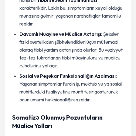
hansı bir
tibbi səbəbin tapılmaması
xarakterikdir. Lakin bu, simptomların xəyali olduğu
mənasına gəlmir; yaşanan narahatlıqlar tamamilə
realdır.
Davamlı Müayinə və Müalicə Axtarışı:
Şəxslər
fiziki xəstəlikdən şübhələndikləri üçün mütəmadi
olaraq tibbi yardım axtarışında olurlar. Bu vəziyyət
tez-tez təkrarlanan tibbi müayinələrə və müalicə
cəhdlərinə yol açır.
Sosial və Peşəkar Funksionallığın Azalması:
Yaşanan simptomlar fərdin iş, məktəb və ya sosial
mühitlərdəki fəaliyyətinə mənfi təsir göstərərək
onun ümumi funksionallığını azaldır.
Somatizə Olunmuş Pozuntuların
Müalicə Yolları