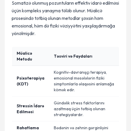
Somatizə olunmuş pozuntuların effektiv idarə edilməsi
üçün kompleks yanaşma tələb olunur. Müalicə
prosesində tətbiq olunan metodlar şəxsin həm
emosional, həm də fiziki vəziyyətini yaxşılaşdırmağa
yönəlmişdir.
Müalicə
Təsviri və Faydaları
Metodu
Kognitiv-davranışçı terapiya,
Psixoterapiya
emosional məsələlərin fiziki
(KDT)
simptomlarla əlaqəsini anlamağa
kömək edir.
Gündəlik stress faktorlarını
Stressin İdarə
azaltmaq üçün tətbiq olunan
Edilməsi
strategiyalardır.
Rahatlama
Bədənin və zehnin gərginliyini