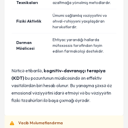
Texnikaları
azaltmağa yönəlmiş metodlardır.
Ümumi sağlamlıq vəziyyətini və
Fiziki Aktivlik
əhval-ruhiyyəni yaxşılaşdıran
hərəkətlərdir.
Ehtiyac yarandığı hallarda
Dərman
mütəxəssis tərəfindən təyin
Müalicəsi
edilən farmakoloji dəstəkdir.
Nəticə etibarilə,
kognitiv-davranışçı terapiya
(KDT)
bu pozuntunun müalicəsində ən effektiv
vasitələrdən biri hesab olunur. Bu yanaşma şəxsə öz
emosional vəziyyətini idarə etməyi və bu vəziyyətin
fiziki təzahürləri ilə başa çıxmağı öyrədir.
Vacib Məlumatlandırma