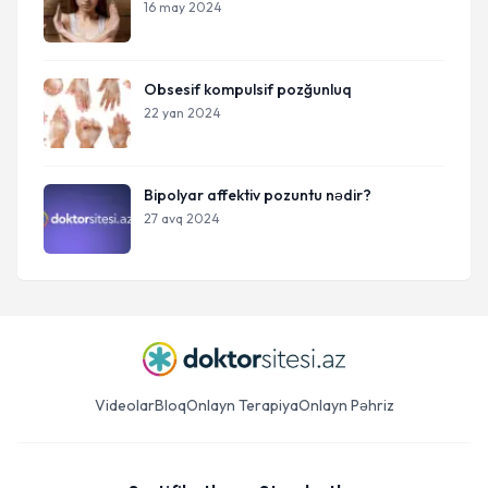
16 may 2024
Obsesif kompulsif pozğunluq
22 yan 2024
Bipolyar affektiv pozuntu nədir?
27 avq 2024
Videolar
Bloq
Onlayn Terapiya
Onlayn Pəhriz