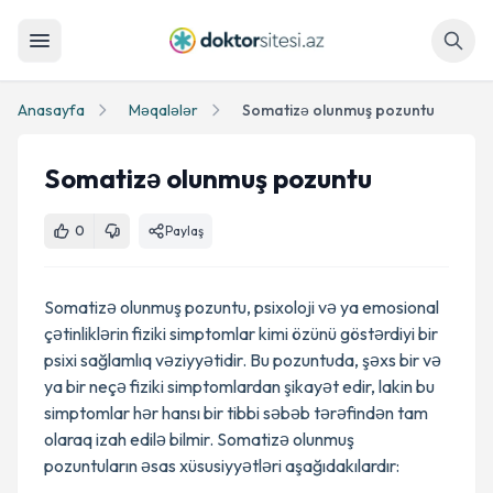
Axtar
Anasayfa
Məqalələr
Somatizə olunmuş pozuntu
Somatizə olunmuş pozuntu
0
Paylaş
Somatizə olunmuş pozuntu, psixoloji və ya emosional
çətinliklərin fiziki simptomlar kimi özünü göstərdiyi bir
psixi sağlamlıq vəziyyətidir. Bu pozuntuda, şəxs bir və
ya bir neçə fiziki simptomlardan şikayət edir, lakin bu
simptomlar hər hansı bir tibbi səbəb tərəfindən tam
olaraq izah edilə bilmir. Somatizə olunmuş
pozuntuların əsas xüsusiyyətləri aşağıdakılardır: