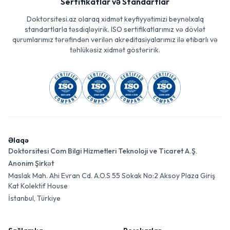
Sertifikatlar və Standartlar
Doktorsitesi.az olaraq xidmət keyfiyyətimizi beynəlxalq
standartlarla təsdiqləyirik. ISO sertifikatlarımız və dövlət
qurumlarımız tərəfindən verilən akreditasiyalarımız ilə etibarlı və
təhlükəsiz xidmət göstəririk.
Əlaqə
Doktorsitesi Com Bilgi Hizmetleri Teknoloji ve Ticaret A.Ş.
Anonim Şirkət
Maslak Mah. Ahi Evran Cd. A.O.S 55 Sokak No:2 Aksoy Plaza Giriş
Kat Kolektif House
İstanbul, Türkiye