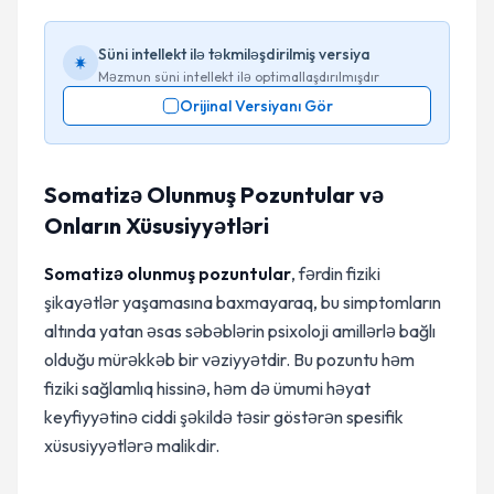
Süni intellekt ilə təkmiləşdirilmiş versiya
Məzmun süni intellekt ilə optimallaşdırılmışdır
Orijinal Versiyanı Gör
Somatizə Olunmuş Pozuntular və
Onların Xüsusiyyətləri
Somatizə olunmuş pozuntular
, fərdin fiziki
şikayətlər yaşamasına baxmayaraq, bu simptomların
altında yatan əsas səbəblərin psixoloji amillərlə bağlı
olduğu mürəkkəb bir vəziyyətdir. Bu pozuntu həm
fiziki sağlamlıq hissinə, həm də ümumi həyat
keyfiyyətinə ciddi şəkildə təsir göstərən spesifik
xüsusiyyətlərə malikdir.