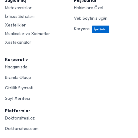
Sağlamlıq
Peşəkarlar
Mütəxəssislər
Həkimlərə Özəl
İxtisas Sahələri
Veb Saytınız üçün
Xəstəliklər
Karyera
İşə Qəbul
Müalicələr və Xidmətlər
Xəstəxanalar
Korporativ
Haqqımızda
Bizimlə Əlaqə
Gizlilik Siyasəti
Sayt Xəritəsi
Platformlar
Doktorsitesi.az
Doktorsitesi.com