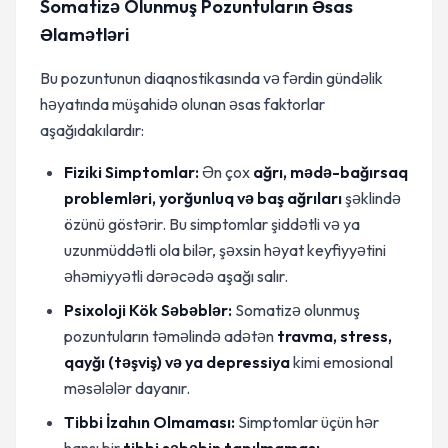
Somatizə Olunmuş Pozuntuların Əsas
Əlamətləri
Bu pozuntunun diaqnostikasında və fərdin gündəlik
həyatında müşahidə olunan əsas faktorlar
aşağıdakılardır:
Fiziki Simptomlar:
Ən çox
ağrı, mədə-bağırsaq
problemləri, yorğunluq və baş ağrıları
şəklində
özünü göstərir. Bu simptomlar şiddətli və ya
uzunmüddətli ola bilər, şəxsin həyat keyfiyyətini
əhəmiyyətli dərəcədə aşağı salır.
Psixoloji Kök Səbəblər:
Somatizə olunmuş
pozuntuların təməlində adətən
travma, stress,
qayğı (təşviş) və ya depressiya
kimi emosional
məsələlər dayanır.
Tibbi İzahın Olmaması:
Simptomlar üçün hər