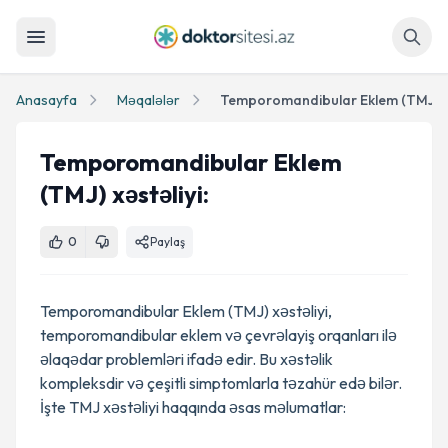
Axtar
Anasayfa
Məqalələr
Temporomandibular Eklem (TMJ) xəs
Temporomandibular Eklem
(TMJ) xəstəliyi:
0
Paylaş
Temporomandibular Eklem (TMJ) xəstəliyi,
temporomandibular eklem və çevrəlayiş orqanları ilə
əlaqədar problemləri ifadə edir. Bu xəstəlik
kompleksdir və çeşitli simptomlarla təzahür edə bilər.
İşte TMJ xəstəliyi haqqında əsas məlumatlar: