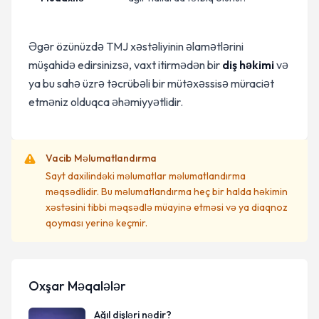
Əgər özünüzdə TMJ xəstəliyinin əlamətlərini
müşahidə edirsinizsə, vaxt itirmədən bir
diş həkimi
və
ya bu sahə üzrə təcrübəli bir mütəxəssisə müraciət
etməniz olduqca əhəmiyyətlidir.
Vacib Məlumatlandırma
Sayt daxilindəki məlumatlar məlumatlandırma
məqsədlidir. Bu məlumatlandırma heç bir halda həkimin
xəstəsini tibbi məqsədlə müayinə etməsi və ya diaqnoz
qoyması yerinə keçmir.
Oxşar Məqalələr
Ağıl dişləri nədir?