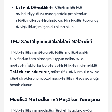
Estetik Dəyişikliklər:
Çənənin hərəkət
məhdudiyyəti və oynaqlardakı problemlər
səbəbindən üz ətrafında diş əti sərgiləri (görünüş
dəyişiklikləri) müşahidə oluna bilər.
TMJ Xəstəliyinin Səbəbləri Nələrdir?
TMJ xəstəliyinin dəqiq səbəbləri mütəxəssislər
tərəfindən tam olaraq müəyyən edilməsə də,
müəyyən faktorlar bu vəziyyəti tətikləyir. Genelliklə
TMJ eklemində zərər
, müxtəlif zədələnmələr və ya
çənə strukturunun pozulması xəstəliyin əsas qaynağı
hesab olunur.
Müalicə Metodları və Peşəkar Yanaşma
TMJ xəstəliyinin müalicəsi fərdi ehtiyaclara uyğun