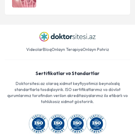
Videolar
Bloq
Onlayn Terapiya
Onlayn Pəhriz
Sertifikatlar və Standartlar
Doktorsitesi.az olaraq xidmət keyfiyyətimizi beynəlxalq
standartlarla təsdiqləyirik. ISO sertifikatlarımız və dövlət
qurumlarımız tərəfindən verilən akreditasiyalarımız ilə etibarlı və
təhlükəsiz xidmət göstəririk.