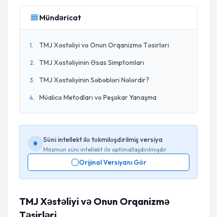
Mündəricat
TMJ Xəstəliyi və Onun Orqanizmə Təsirləri
1
.
TMJ Xəstəliyinin Əsas Simptomları
2
.
TMJ Xəstəliyinin Səbəbləri Nələrdir?
3
.
Müalicə Metodları və Peşəkar Yanaşma
4
.
Süni intellekt ilə təkmiləşdirilmiş versiya
Məzmun süni intellekt ilə optimallaşdırılmışdır
Orijinal Versiyanı Gör
TMJ Xəstəliyi və Onun Orqanizmə
Təsirləri