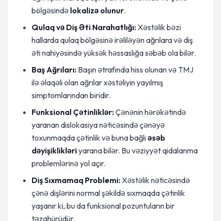
bölgəsində
lokalizə olunur
.
Qulaq və Diş Əti Narahatlığı:
Xəstəlik bəzi
hallarda qulaq bölgəsinə irəliləyən ağrılara və diş
əti nahiyəsində yüksək həssaslığa səbəb ola bilər.
Baş Ağrıları:
Başın ətrafında hiss olunan və TMJ
ilə əlaqəli olan ağrılar xəstəliyin yayılmış
simptomlarından biridir.
Funksional Çətinliklər:
Çənənin hərəkətində
yaranan dislokasiya nəticəsində çənəyə
toxunmaqda çətinlik və buna bağlı
əsəb
dəyişiklikləri
yarana bilər. Bu vəziyyət qidalanma
problemlərinə yol açır.
Diş Sıxmamaq Problemi:
Xəstəlik nəticəsində
çənə dişlərini normal şəkildə sıxmaqda çətinlik
yaşanır ki, bu da funksional pozuntuların bir
təzahürüdür.