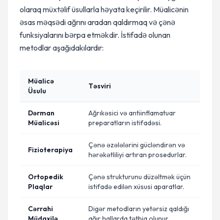
olaraq müxtəlif üsullarla həyata keçirilir. Müalicənin
əsas məqsədi ağrını aradan qaldırmaq və çənə
funksiyalarını bərpa etməkdir. İstifadə olunan
metodlar aşağıdakılardır:
Müalicə
Təsviri
Üsulu
Dərman
Ağrıkəsici və antiinflamatuar
Müalicəsi
preparatların istifadəsi.
Çənə əzələlərini gücləndirən və
Fizioterapiya
hərəkətliliyi artıran prosedurlar.
Ortopedik
Çənə strukturunu düzəltmək üçün
Plaqlar
istifadə edilən xüsusi aparatlar.
Cərrahi
Digər metodların yetərsiz qaldığı
Müdaxilə
ağır hallarda tətbiq olunur.