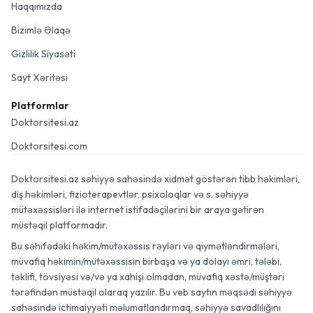
Haqqımızda
Bizimlə Əlaqə
Gizlilik Siyasəti
Sayt Xəritəsi
Platformlar
Doktorsitesi.az
Doktorsitesi.com
Doktorsitesi.az səhiyyə sahəsində xidmət göstərən tibb həkimləri,
diş həkimləri, fizioterapevtlər, psixoloqlar və s. səhiyyə
mütəxəssisləri ilə internet istifadəçilərini bir araya gətirən
müstəqil platformadır.
Bu səhifədəki həkim/mütəxəssis rəyləri və qiymətləndirmələri,
müvafiq həkimin/mütəxəssisin birbaşa və ya dolayı əmri, tələbi,
təklifi, tövsiyəsi və/və ya xahişi olmadan, müvafiq xəstə/müştəri
tərəfindən müstəqil olaraq yazılır. Bu veb saytın məqsədi səhiyyə
sahəsində ictimaiyyəti məlumatlandırmaq, səhiyyə savadlılığını