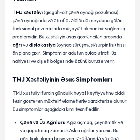
TMJ xəstəliyi
(gicgah-alt çənə oynağı pozulması),
çənə oynağında və ətraf əzələlərdə meydana gələn,
funksional pozuntularla müşayiət olunan bir sağlamlıq
problemidir. Bu xəstəliyin əsas göstəriciləri arasında
ağrı
və
dislokasiya
(oynaq sürüşməsi/sərpintisi) hissi
ön plana çıxır. Simptomlar adətən qulaq ətrafı, üz
nahiyəsi və diş əti bölgəsində özünü büruzə verir.
TMJ Xəstəliyinin Əsas Simptomları
TMJ xəstəliyi fərdin gündəlik həyat keyfiyyətinə ciddi
təsir göstərən müxtəlif əlamətlərlə xarakterizə olunur.
Bu simptomlar aşağıdakı kimi təsnif edilir:
Çənə və Üz Ağrıları:
Ağız açmaq, çeynəmək və
ya qapatmaq zamanı kəskin ağrılar yaranır. Bu
ağrı tipik olaraq başın yan tərəflərində və çənə