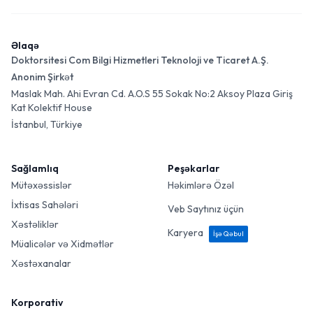
Əlaqə
Doktorsitesi Com Bilgi Hizmetleri Teknoloji ve Ticaret A.Ş.
Anonim Şirkət
Maslak Mah. Ahi Evran Cd. A.O.S 55 Sokak No:2 Aksoy Plaza Giriş
Kat Kolektif House
İstanbul, Türkiye
Sağlamlıq
Peşəkarlar
Mütəxəssislər
Həkimlərə Özəl
İxtisas Sahələri
Veb Saytınız üçün
Xəstəliklər
Karyera
İşə Qəbul
Müalicələr və Xidmətlər
Xəstəxanalar
Korporativ