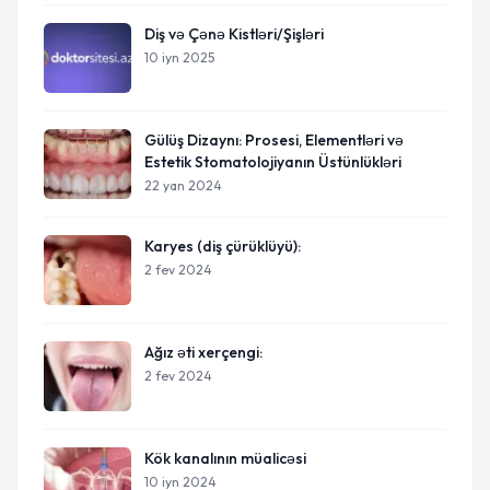
Diş və Çənə Kistləri/Şişləri
10 iyn 2025
Gülüş Dizaynı: Prosesi, Elementləri və
Estetik Stomatolojiyanın Üstünlükləri
22 yan 2024
Karyes (diş çürüklüyü):
2 fev 2024
Ağız əti xerçengi:
2 fev 2024
Kök kanalının müalicəsi
10 iyn 2024