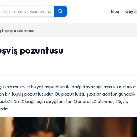
Bloq
Qeydi
 təşviş pozuntusu
əşviş pozuntusu
sin müxtəlif həyat aspektləri ilə bağlı dayanıqlı, aşırı və nəzarət
unan bir təşviş pozuntusudur. Bu pozuntuda, şəxslər adətən gündəlik
sibətləri ilə bağlı aşırı qayğılanırlar. Generalizə olunmuş təşviş
rdır: