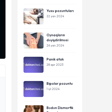
Yuxu pozuntuları
22 yan 2024
Oynaqların
dəyişdirilməsi
26 yan 2024
Panik atak
28 apr 2023
Bipolar pozuntu
1 iyl 2024
Bədən Dismorfik