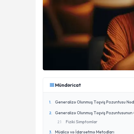
Mündəricat
Generalizə Olunmuş Təşviş Pozuntusu Nəd
1
.
Generalizə Olunmuş Təşviş Pozuntusunun 
2
.
Fiziki Simptomlar
2
.
1
Müalicə və İdarəetmə Metodları
3
.