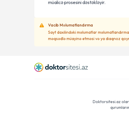
müalicə prosesini dəstəkləyir.
Vacib Məlumatlandırma
Sayt daxilindəki məlumatlar məlumatlandırma 
məqsədlə müayinə etməsi və ya diaqnoz qoym
Doktorsitesi.az olar
qurumlarım