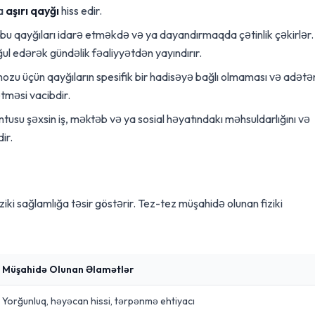
da
aşırı qayğı
hiss edir.
bu qayğıları idarə etməkdə və ya dayandırmaqda çətinlik çəkirlər.
l edərək gündəlik fəaliyyətdən yayındırır.
ozu üçün qayğıların spesifik bir hadisəyə bağlı olmaması və adətə
məsi vacibdir.
tusu şəxsin iş, məktəb və ya sosial həyatındakı məhsuldarlığını və
ir.
ziki sağlamlığa təsir göstərir. Tez-tez müşahidə olunan fiziki
Müşahidə Olunan Əlamətlər
Yorğunluq, həyəcan hissi, tərpənmə ehtiyacı