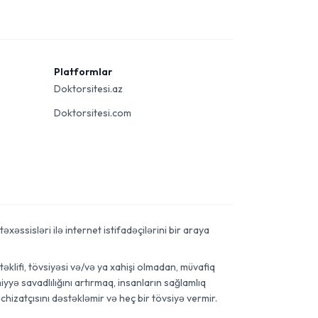
Platformlar
Doktorsitesi.az
Doktorsitesi.com
xəssisləri ilə internet istifadəçilərini bir araya
əklifi, tövsiyəsi və/və ya xahişi olmadan, müvafiq
yyə savadlılığını artırmaq, insanların sağlamlıq
chizatçısını dəstəkləmir və heç bir tövsiyə vermir.