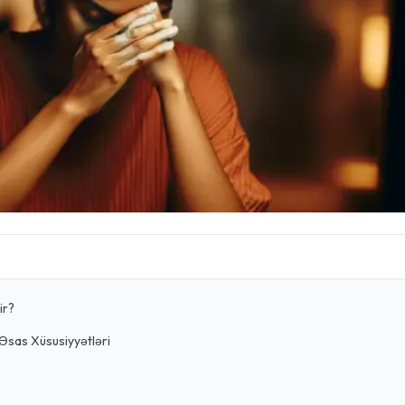
ir?
Əsas Xüsusiyyətləri