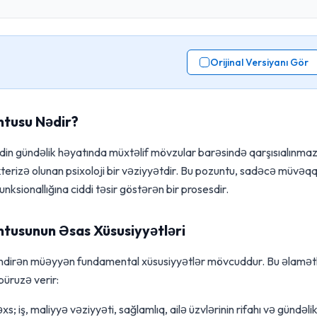
Orijinal Versiyanı Gör
ntusu Nədir?
rdin gündəlik həyatında müxtəlif mövzular barəsində qarşısıalınma
akterizə olunan psixoloji bir vəziyyətdir. Bu pozuntu, sadəcə müvəqq
funksionallığına ciddi təsir göstərən bir prosesdir.
tusunun Əsas Xüsusiyyətləri
ləndirən müəyyən fundamental xüsusiyyətlər mövcuddur. Bu əlamət
büruzə verir:
xs; iş, maliyyə vəziyyəti, sağlamlıq, ailə üzvlərinin rifahı və gündəli