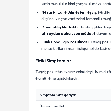
xırda məsələlər kimi çoxşaxəli mövzular
Nəzarət Edilə Bilməyən Təşviş:
Fərdlər 
düşüncələr çox vaxt zehni tamamilə məşğu
Davamlılıq Müddəti:
Bu vəziyyətin diaqn
altı aydan daha uzun müddət
davam et
Funksionallığın Pozulması:
Təşviş pozun
münasibətlərini mənfi istiqamətdə təsir ed
Fiziki Simptomlar
Təşviş pozuntusu yalnız zehni deyil, həm də fi
əlamətlər aşağıdakılardır:
Simptom Kateqoriyası
Ümumi Fiziki Hal