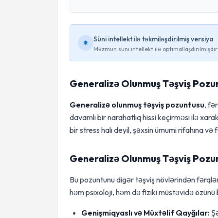
Süni intellekt ilə təkmiləşdirilmiş versiya
Məzmun süni intellekt ilə optimallaşdırılmışdır
Generalizə Olunmuş Təşviş Pozu
Generalizə olunmuş təşviş pozuntusu
, fə
davamlı bir narahatlıq hissi keçirməsi ilə xar
bir stress halı deyil, şəxsin ümumi rifahına və 
Generalizə Olunmuş Təşviş Pozun
Bu pozuntunu digər təşviş növlərindən fərq
həm psixoloji, həm də fiziki müstəvidə özünü 
Genişmiqyaslı və Müxtəlif Qayğılar:
Şə