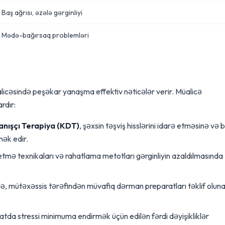
Baş ağrısı, əzələ gərginliyi
Mədə-bağırsaq problemləri
icəsində peşəkar yanaşma effektiv nəticələr verir. Müalicə
rdır:
anışçı Terapiya (KDT)
, şəxsin təşviş hisslərini idarə etməsinə və 
mək edir.
etmə texnikaları və rahatlama metotları gərginliyin azaldılmasında
də, mütəxəssis tərəfindən müvafiq dərman preparatları təklif olun
tda stressi minimuma endirmək üçün edilən fərdi dəyişikliklər