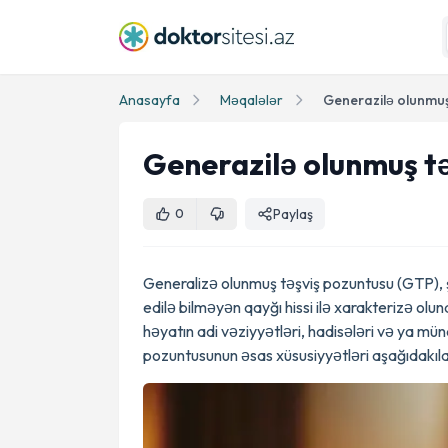
Anasayfa
Məqalələr
Generazilə olunmuş
Generazilə olunmuş t
Paylaş
0
Generalizə olunmuş təşviş pozuntusu (GTP), şəx
edilə bilməyən qayğı hissi ilə xarakterizə ol
həyatın adi vəziyyətləri, hadisələri və ya müna
pozuntusunun əsas xüsusiyyətləri aşağıdakıla