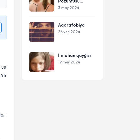
Pozuntusu
(Dismorfofobiya)
3 may 2024
Nədir?
Aqorafobiya
26 yan 2024
İmtahan qayğısı
19 mar 2024
z və
əti
lər
k