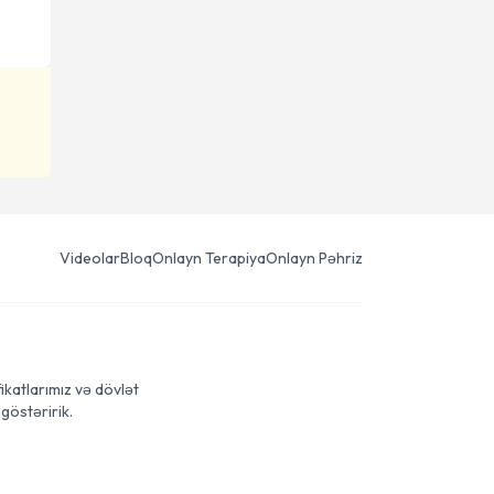
Videolar
Bloq
Onlayn Terapiya
Onlayn Pəhriz
ikatlarımız və dövlət
göstəririk.