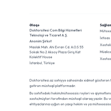
Əlaqə
Sağla
Doktorsitesi Com Bilgi Hizmetleri
Mütəxə
Teknoloji ve Ticaret A.Ş.
İxtisas
Anonim Şirkət
Xəstəli
Maslak Mah. Ahi Evran Cd. A.O.S 55
Müalic
Sokak No:2 Aksoy Plaza Giriş Kat
Kolektif House
Xəstəx
İstanbul, Türkiye
Doktorsitesi.az səhiyyə sahəsində xidmət göstərən tibb
gətirən müstəqil platformadır.
Bu səhifədəki həkim/mütəxəssis rəyləri və qiymətləndi
xəstə/müştəri tərəfindən müstəqil olaraq yazılır. Bu 
ehtiyaclarına uyğun ən yaxşı həkim və ya mütəxəssis