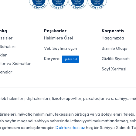
mlıq
Peşəkarlar
Korporativ
ssislər
Həkimlərə Özəl
Haqqımızda
 Sahələri
Veb Saytınız üçün
Bizimlə Əlaqə
klər
Karyera
Gizlilik Siyasəti
İşə Qəbul
ələr və Xidmətlər
Sayt Xəritəsi
analar
 həkimləri, diş həkimləri, fizioterapevtlər, psixoloqlar və s. səhiyyə mütə
rmələri, müvafiq həkimin/mütəxəssisin birbaşa və ya dolayı əmri, tələbi, t
veb saytın məqsədi səhiyyə sahəsində ictimaiyyəti məlumatlandırmaq, səhi
ə çatmasını asanlaşdırmaqdır.
Doktorsitesi.az
heç bir Səhiyyə Xidməti Tə