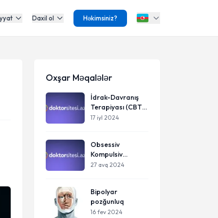
yyat
Daxil ol
Həkimsiniz?
Oxşar Məqalələr
İdrak-Davranış
Terapiyası (CBT):
Əsas Prinsiplər və
17 iyl 2024
Yanaşmalar
Obsessiv
Kompulsiv
Pozuntu (Sarışan
27 avq 2024
Hallar Nevrozu)
Bipolyar
pozğunluq
16 fev 2024