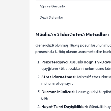
Ağrı və Gərginlik
Daxili Sistemlər
Müalicə və İdarəetmə Metodları
Generalizə olunmuş təşviş pozuntusunun müal
prosesində tətbiq olunan əsas metodlar bunla
Psixoterapiya:
Xüsusilə
Kognitiv-Davr
qayğıların kök səbəblərini anlamasına kö
Stres İdarəetməsi:
Müxtəlif stres idarə
mühüm rol oynayır.
Dərman Müalicəsi:
Lazım gəldiyi təqdir
bilər.
Həyat Tərzi Dəyişiklikləri:
Gündəlik həya