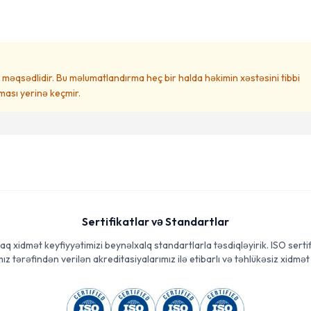
məqsədlidir. Bu məlumatlandırma heç bir halda həkimin xəstəsini tibbi
ası yerinə keçmir.
Sertifikatlar və Standartlar
aq xidmət keyfiyyətimizi beynəlxalq standartlarla təsdiqləyirik. ISO sertif
ız tərəfindən verilən akreditasiyalarımız ilə etibarlı və təhlükəsiz xidmət 