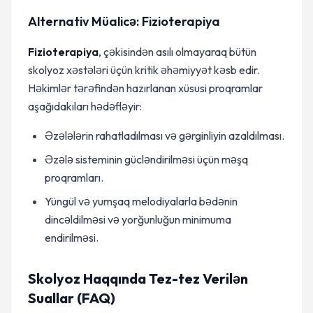
Alternativ Müalicə: Fizioterapiya
Fizioterapiya
, çəkisindən asılı olmayaraq bütün
skolyoz xəstələri üçün kritik əhəmiyyət kəsb edir.
Həkimlər tərəfindən hazırlanan xüsusi proqramlar
aşağıdakıları hədəfləyir:
Əzələlərin rahatladılması və gərginliyin azaldılması.
Əzələ sisteminin gücləndirilməsi üçün məşq
proqramları.
Yüngül və yumşaq melodiyalarla bədənin
dincəldilməsi və yorğunluğun minimuma
endirilməsi.
Skolyoz Haqqında Tez-tez Verilən
Suallar (FAQ)