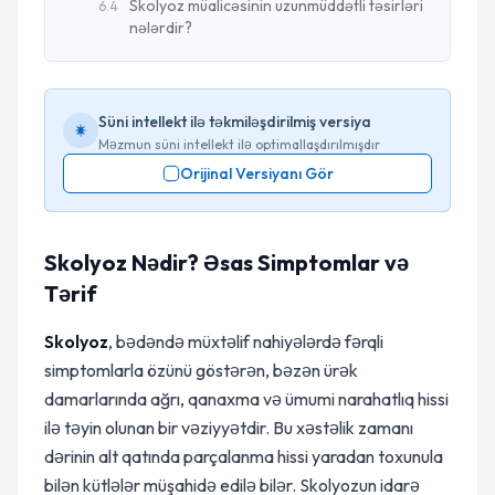
Skolyoz müalicəsinin uzunmüddətli təsirləri
6
.
4
nələrdir?
Süni intellekt ilə təkmiləşdirilmiş versiya
Məzmun süni intellekt ilə optimallaşdırılmışdır
Orijinal Versiyanı Gör
Skolyoz Nədir? Əsas Simptomlar və
Tərif
Skolyoz
, bədəndə müxtəlif nahiyələrdə fərqli
simptomlarla özünü göstərən, bəzən ürək
damarlarında ağrı, qanaxma və ümumi narahatlıq hissi
ilə təyin olunan bir vəziyyətdir. Bu xəstəlik zamanı
dərinin alt qatında parçalanma hissi yaradan toxunula
bilən kütlələr müşahidə edilə bilər. Skolyozun idarə