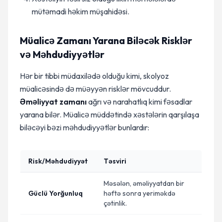
mütəmadi həkim müşahidəsi.
Müalicə Zamanı Yarana Biləcək Risklər
və Məhdudiyyətlər
Hər bir tibbi müdaxilədə olduğu kimi, skolyoz
müalicəsində də müəyyən risklər mövcuddur.
Əməliyyat zamanı
ağrı və narahatlıq kimi fəsadlar
yarana bilər. Müalicə müddətində xəstələrin qarşılaşa
biləcəyi bəzi məhdudiyyətlər bunlardır:
Risk/Məhdudiyyət
Təsviri
Məsələn, əməliyyatdan bir
Güclü Yorğunluq
həftə sonra yeriməkdə
çətinlik.