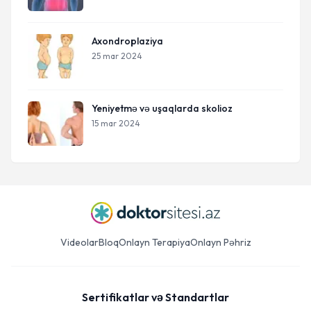
Axondroplaziya
25 mar 2024
Yeniyetmə və uşaqlarda skolioz​
15 mar 2024
Videolar
Bloq
Onlayn Terapiya
Onlayn Pəhriz
Sertifikatlar və Standartlar