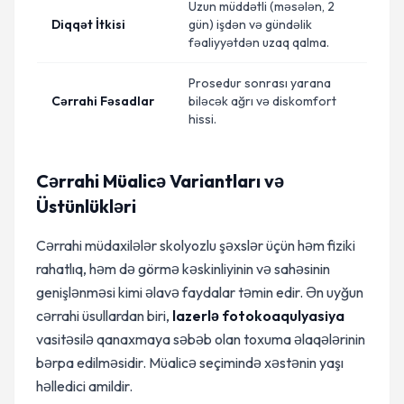
Uzun müddətli (məsələn, 2
Diqqət İtkisi
gün) işdən və gündəlik
fəaliyyətdən uzaq qalma.
Prosedur sonrası yarana
Cərrahi Fəsadlar
biləcək ağrı və diskomfort
hissi.
Cərrahi Müalicə Variantları və
Üstünlükləri
Cərrahi müdaxilələr skolyozlu şəxslər üçün həm fiziki
rahatlıq, həm də görmə kəskinliyinin və sahəsinin
genişlənməsi kimi əlavə faydalar təmin edir. Ən uyğun
cərrahi üsullardan biri,
lazerlə fotokoaqulyasiya
vasitəsilə qanaxmaya səbəb olan toxuma əlaqələrinin
bərpa edilməsidir. Müalicə seçimində xəstənin yaşı
həlledici amildir.