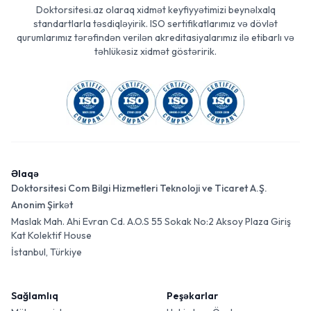
Doktorsitesi.az olaraq xidmət keyfiyyətimizi beynəlxalq
standartlarla təsdiqləyirik. ISO sertifikatlarımız və dövlət
qurumlarımız tərəfindən verilən akreditasiyalarımız ilə etibarlı və
təhlükəsiz xidmət göstəririk.
Əlaqə
Doktorsitesi Com Bilgi Hizmetleri Teknoloji ve Ticaret A.Ş.
Anonim Şirkət
Maslak Mah. Ahi Evran Cd. A.O.S 55 Sokak No:2 Aksoy Plaza Giriş
Kat Kolektif House
İstanbul, Türkiye
Sağlamlıq
Peşəkarlar