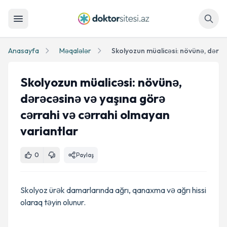
Axtar
Anasayfa
Məqalələr
Skolyozun müalicəsi: növünə,
dərəcəsinə və yaşına görə
cərrahi və cərrahi olmayan
variantlar
0
Paylaş
Skolyoz ürək damarlarında ağrı, qanaxma və ağrı hissi
olaraq təyin olunur.