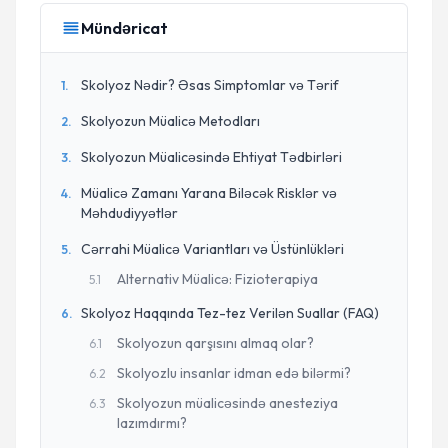
Mündəricat
Skolyoz Nədir? Əsas Simptomlar və Tərif
1
.
Skolyozun Müalicə Metodları
2
.
Skolyozun Müalicəsində Ehtiyat Tədbirləri
3
.
Müalicə Zamanı Yarana Biləcək Risklər və
4
.
Məhdudiyyətlər
Cərrahi Müalicə Variantları və Üstünlükləri
5
.
Alternativ Müalicə: Fizioterapiya
5
.
1
Skolyoz Haqqında Tez-tez Verilən Suallar (FAQ)
6
.
Skolyozun qarşısını almaq olar?
6
.
1
Skolyozlu insanlar idman edə bilərmi?
6
.
2
Skolyozun müalicəsində anesteziya
6
.
3
lazımdırmı?