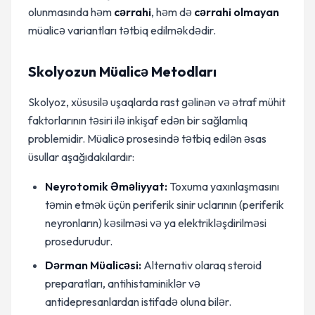
olunmasında həm
cərrahi
, həm də
cərrahi olmayan
müalicə variantları tətbiq edilməkdədir.
Skolyozun Müalicə Metodları
Skolyoz, xüsusilə uşaqlarda rast gəlinən və ətraf mühit
faktorlarının təsiri ilə inkişaf edən bir sağlamlıq
problemidir. Müalicə prosesində tətbiq edilən əsas
üsullar aşağıdakılardır:
Neyrotomik Əməliyyat:
Toxuma yaxınlaşmasını
təmin etmək üçün periferik sinir uclarının (periferik
neyronların) kəsilməsi və ya elektrikləşdirilməsi
prosedurudur.
Dərman Müalicəsi:
Alternativ olaraq steroid
preparatları, antihistaminiklər və
antidepresanlardan istifadə oluna bilər.