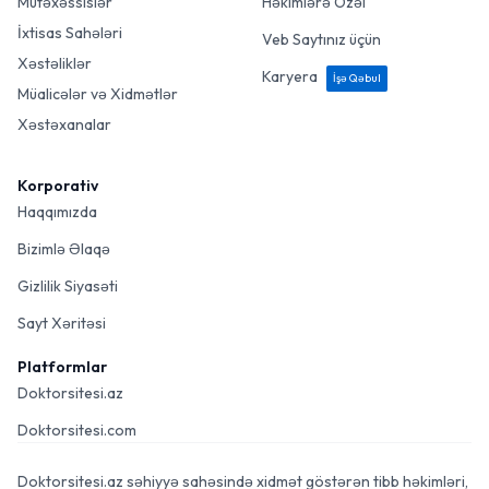
Mütəxəssislər
Həkimlərə Özəl
İxtisas Sahələri
Veb Saytınız üçün
Xəstəliklər
Karyera
İşə Qəbul
Müalicələr və Xidmətlər
Xəstəxanalar
Korporativ
Haqqımızda
Bizimlə Əlaqə
Gizlilik Siyasəti
Sayt Xəritəsi
Platformlar
Doktorsitesi.az
Doktorsitesi.com
Doktorsitesi.az səhiyyə sahəsində xidmət göstərən tibb həkimləri,