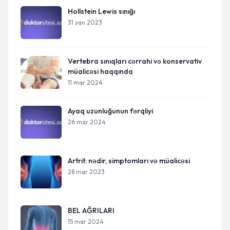
Hollstein Lewis sınığı
31 yan 2023
Vertebra sınıqları cərrahi və konservativ
müalicəsi haqqında
11 mar 2024
Ayaq uzunluğunun fərqliyi
26 mar 2024
Artrit: nədir, simptomları və müalicəsi
28 mar 2023
BEL AĞRILARI
15 mar 2024