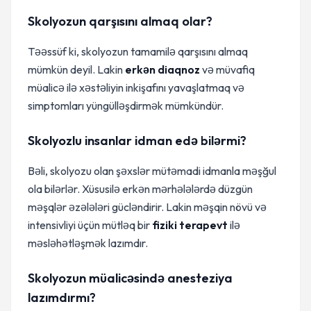
Skolyozun qarşısını almaq olar?
Təəssüf ki, skolyozun tamamilə qarşısını almaq
mümkün deyil. Lakin
erkən diaqnoz
və müvafiq
müalicə ilə xəstəliyin inkişafını yavaşlatmaq və
simptomları yüngülləşdirmək mümkündür.
Skolyozlu insanlar idman edə bilərmi?
Bəli, skolyozu olan şəxslər mütəmadi idmanla məşğul
ola bilərlər. Xüsusilə erkən mərhələlərdə düzgün
məşqlər əzələləri gücləndirir. Lakin məşqin növü və
intensivliyi üçün mütləq bir
fiziki terapevt
ilə
məsləhətləşmək lazımdır.
Skolyozun müalicəsində anesteziya
lazımdırmı?