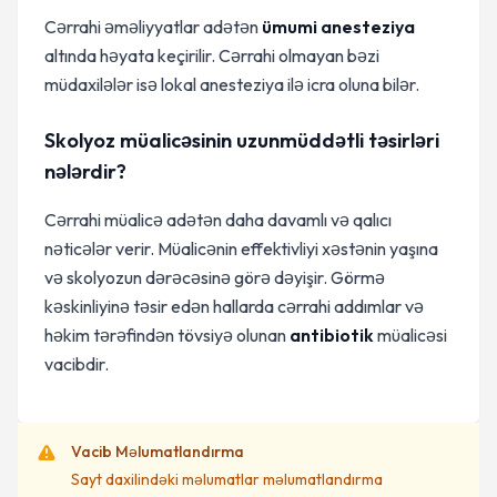
Cərrahi əməliyyatlar adətən
ümumi anesteziya
altında həyata keçirilir. Cərrahi olmayan bəzi
müdaxilələr isə lokal anesteziya ilə icra oluna bilər.
Skolyoz müalicəsinin uzunmüddətli təsirləri
nələrdir?
Cərrahi müalicə adətən daha davamlı və qalıcı
nəticələr verir. Müalicənin effektivliyi xəstənin yaşına
və skolyozun dərəcəsinə görə dəyişir. Görmə
kəskinliyinə təsir edən hallarda cərrahi addımlar və
həkim tərəfindən tövsiyə olunan
antibiotik
müalicəsi
vacibdir.
Vacib Məlumatlandırma
Sayt daxilindəki məlumatlar məlumatlandırma