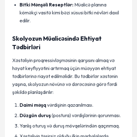
Bitki Mənşəli Reseptlər:
Müalicə planına
köməkçi vasitə kimi bəzi xüsusi bitki növləri daxil
edilir.
Skolyozun Müalicəsində Ehtiyat
Tədbirləri
Xəstəliyin proqressivləşməsinin qarşısını almaq və
həyat keyfiyyətini artırmaq üçün müəyyən ehtiyat
tədbirlərinə riayət edilməlidir. Bu tədbirlər xəstənin
yaşına, skolyozun növünə və dərəcəsinə görə fərdi
şəkildə planlaşdırılır:
Daimi məşq
vərdişinin qazanılması.
Düzgün duruş
(postura) vərdişlərinin qorunması.
Yanlış oturuş və duruş mövqelərindən qaçınmaq.
Xəstəliyin təsirsiz olduğu ilkin mərhələlərdə