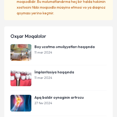
məqsədlidir. Bu məlumatlandırma heç bir halda həkimin
xəstəsini tibbi məqsədlə müayinə etməsi və ya diaqnoz
qoyması yerinə keçmir.
Oxşar Məqalələr
Boy uzatma əməliyyatları haqqında
11 mar 2024
İmplantasiya haqqında
11 mar 2024
Aşıq baldir oynaginin artrozu
27 fev 2024