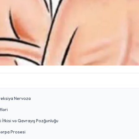
reksiya Nervoza
ləri
 İtkisi və Qavrayış Pozğunluğu
Bərpa Prosesi