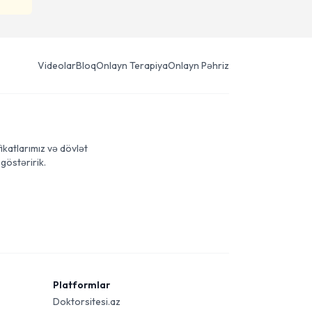
Videolar
Bloq
Onlayn Terapiya
Onlayn Pəhriz
ikatlarımız və dövlət
göstəririk.
Platformlar
Doktorsitesi.az