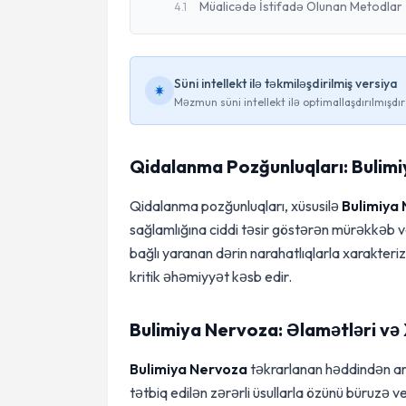
Müalicədə İstifadə Olunan Metodlar
4
.
1
Süni intellekt ilə təkmiləşdirilmiş versiya
Məzmun süni intellekt ilə optimallaşdırılmışdır
Qidalanma Pozğunluqları: Bulim
Qidalanma pozğunluqları, xüsusilə
Bulimiya
sağlamlığına ciddi təsir göstərən mürəkkəb və
bağlı yaranan dərin narahatlıqlarla xarakter
kritik əhəmiyyət kəsb edir.
Bulimiya Nervoza: Əlamətləri və 
Bulimiya Nervoza
təkrarlanan həddindən art
tətbiq edilən zərərli üsullarla özünü büruzə ve