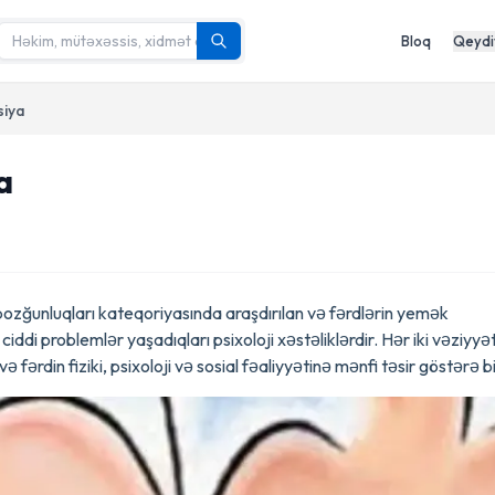
Bloq
Qeydi
siya
a
a pozğunluqları kateqoriyasında araşdırılan və fərdlərin yemək
ı ciddi problemlər yaşadıqları psixoloji xəstəliklərdir. Hər iki vəziyyə
 fərdin fiziki, psixoloji və sosial fəaliyyətinə mənfi təsir göstərə bi