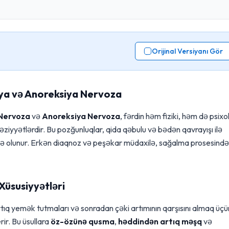
Orijinal Versiyanı Gör
iya və Anoreksiya Nervoza
 Nervoza
və
Anoreksiya Nervoza
, fərdin həm fiziki, həm də psixol
ziyyətlərdir. Bu pozğunluqlar, qida qəbulu və bədən qavrayışı ilə
izə olunur. Erkən diaqnoz və peşəkar müdaxilə, sağalma prosesində
Xüsusiyyətləri
ıq yemək tutmaları və sonradan çəki artımının qarşısını almaq üçü
rir. Bu üsullara
öz-özünə qusma
,
həddindən artıq məşq
və