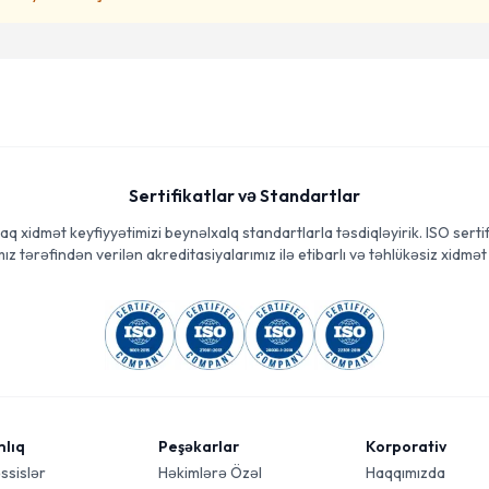
Sertifikatlar və Standartlar
aq xidmət keyfiyyətimizi beynəlxalq standartlarla təsdiqləyirik. ISO sertif
ız tərəfindən verilən akreditasiyalarımız ilə etibarlı və təhlükəsiz xidmət 
mlıq
Peşəkarlar
Korporativ
ssislər
Həkimlərə Özəl
Haqqımızda