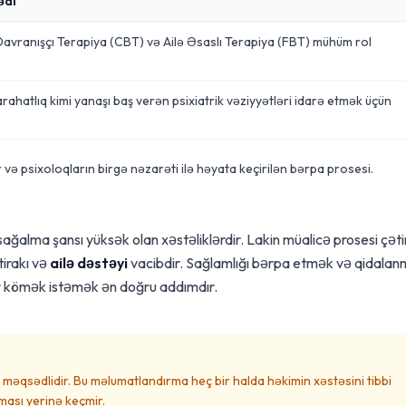
ədi
 Davranışçı Terapiya (CBT) və Ailə Əsaslı Terapiya (FBT) mühüm rol
ahatlıq kimi yanaşı baş verən psixiatrik vəziyyətləri idarə etmək üçün
r və psixoloqların birgə nəzarəti ilə həyata keçirilən bərpa prosesi.
 sağalma şansı yüksək olan xəstəliklərdir. Lakin müalicə prosesi çəti
tirakı və
ailə dəstəyi
vacibdir. Sağlamlığı bərpa etmək və qidala
r kömək istəmək ən doğru addımdır.
məqsədlidir. Bu məlumatlandırma heç bir halda həkimin xəstəsini tibbi
ası yerinə keçmir.