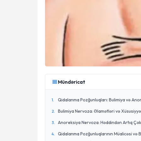
Mündəricat
Qidalanma Pozğunluqları: Bulimiya və Ano
1
.
Bulimiya Nervoza: Əlamətləri və Xüsusiyyət
2
.
Anoreksiya Nervoza: Həddindən Artıq Çəki
3
.
Qidalanma Pozğunluqlarının Müalicəsi və 
4
.