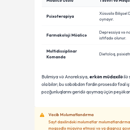
Müalicə Üsulu
Təsviri və Məqs
Xüsusilə Bilişsel
Psixoterapiya
oynayır.
Depressiya və nar
Farmakoloji Müalicə
istifadə olunur.
Multidissiplinar
Dietoloq, psixiat
Komanda
Bulimiya və Anoreksiya,
erkən müdaxilə
ilə
ola bilər; bu səbəbdən fərdin prosesdə fəal iş
pozğunluqlarını geridə qoymaq üçün peşəka
Vacib Məlumatlandırma
Sayt daxilindəki məlumatlar məlumatlandırma 
məqsədlə müayinə etməsi və ya diaqnoz qoym