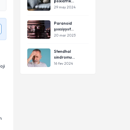
psixiatrik
xestelikler
29 may 2024
Paranoid
şəxsiyyət
pozuntusu
20 mar 2023
Stendhal
sindromu
(hiperkulturemiya)
16 fev 2024
oji
n