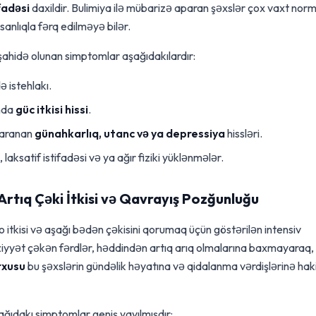
fadəsi
daxildir. Bulimiya ilə mübarizə aparan şəxslər çox vaxt norm
anlıqla fərq edilməyə bilər.
şahidə olunan simptomlar aşağıdakılardır:
 istehlakı.
nda
güc itkisi hissi
.
yaranan
günahkarlıq, utanc və ya depressiya
hissləri.
laksatif istifadəsi və ya ağır fiziki yüklənmələr.
rtıq Çəki İtkisi və Qavrayış Pozğunluğu
o itkisi və aşağı bədən çəkisini qorumaq üçün göstərilən intensiv
əziyyət çəkən fərdlər, həddindən artıq arıq olmalarına baxmayaraq,
rxusu
bu şəxslərin gündəlik həyatına və qidalanma vərdişlərinə ha
ğıdakı simptomlar geniş yayılmışdır: