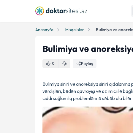
Anasayfa
Məqalələr
Bulimiya və anorek
Bulimiya və anoreksiy
Paylaş
0
Bulimiya siniri və anoreksiya siniri qidalanm
vərdişləri, bədən qavrayışı və öz imici ilə bağl
ciddi sağlamlıq problemlərinə səbəb ola bilər və