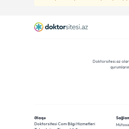
Doktorsitesi.az olar
qurumlarım
Əlaqə
Sağla
Doktorsitesi Com Bilgi Hizmetleri
Mütəxə