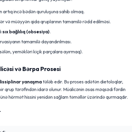
n artıq incə bədən quruluşuna sahib olmaq.
ər və müəyyən qida qruplarının tamamilə rədd edilməsi.
lı
sıx bağlılıq (obsesiya)
.
uasiyanın tamamilə dayandırılması.
sələn, yeməkləri kiçik parçalara ayırmaq).
icəsi və Bərpa Prosesi
dissiplinar yanaşma
tələb edir. Bu proses adətən dietoloqlar,
bir qrup tərəfindən idarə olunur. Müalicənin əsas məqsədi fərdin
zünə hörmət hissini yenidən sağlam təməllər üzərində qurmaqdır.
r