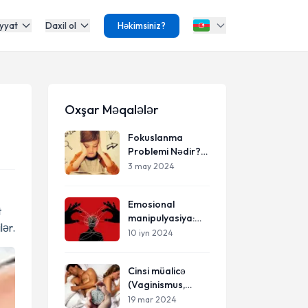
yyat
Daxil ol
Həkimsiniz?
Oxşar Məqalələr
Fokuslanma
Problemi Nədir?
Diqqət
3 may 2024
Cəmləməkdə
Çətinlik
Emosional
t
manipulyasiya:
lər.
Sevgi maskası
10 iyn 2024
altında nəzarət
Cinsi müalicə
(Vaginismus,
Erkən boşalma)
19 mar 2024