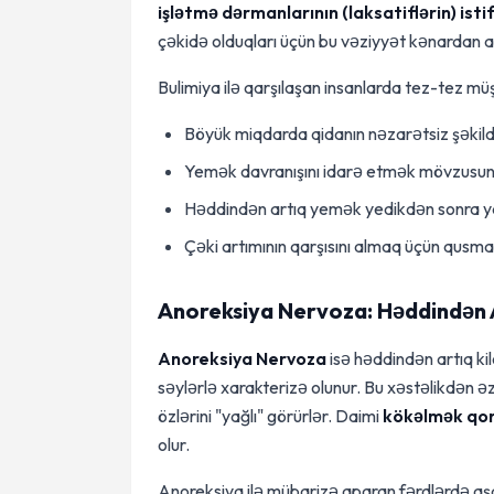
işlətmə dərmanlarının (laksatiflərin) isti
çəkidə olduqları üçün bu vəziyyət kənardan as
Bulimiya ilə qarşılaşan insanlarda tez-tez mü
Böyük miqdarda qidanın nəzarətsiz şəkildə
Yemək davranışını idarə etmək mövzusu
Həddindən artıq yemək yedikdən sonra 
Çəki artımının qarşısını almaq üçün qusma, 
Anoreksiya Nervoza: Həddindən A
Anoreksiya Nervoza
isə həddindən artıq kil
səylərlə xarakterizə olunur. Bu xəstəlikdən 
özlərini "yağlı" görürlər. Daimi
kökəlmək qo
olur.
Anoreksiya ilə mübarizə aparan fərdlərdə aşa