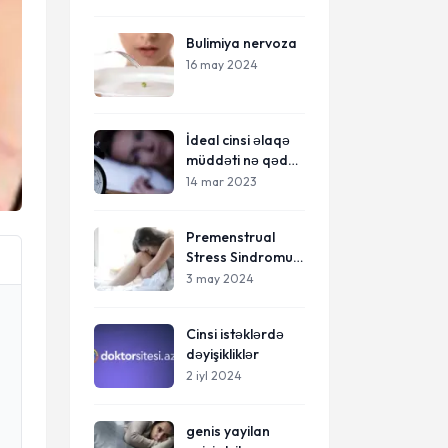
Bulimiya nervoza
16 may 2024
İdeal cinsi əlaqə
müddəti nə qədər
olmalıdır?
14 mar 2023
Premenstrual
Stress Sindromu
(PMS) Nədir?
3 may 2024
Cinsi istəklərdə
dəyişikliklər
2 iyl 2024
genis yayilan