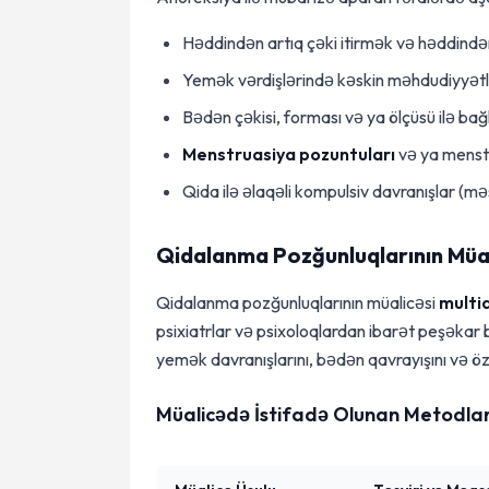
Həddindən artıq çəki itirmək və həddində
Yemək vərdişlərində kəskin məhdudiyyətl
Bədən çəkisi, forması və ya ölçüsü ilə bağ
Menstruasiya pozuntuları
və ya menstr
Qida ilə əlaqəli kompulsiv davranışlar (mə
Qidalanma Pozğunluqlarının Müal
Qidalanma pozğunluqlarının müalicəsi
multi
psixiatrlar və psixoloqlardan ibarət peşəkar 
yemək davranışlarını, bədən qavrayışını və ö
Müalicədə İstifadə Olunan Metodla