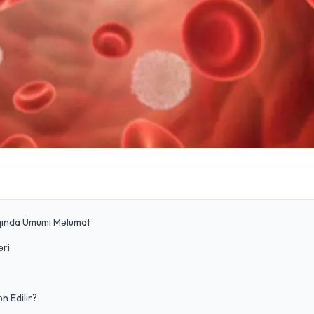
qqında Ümumi Məlumat
əri
n Edilir?