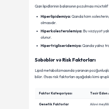
Qan lipidlərinin balansının pozulması müxtəli
Hiperlipidemiya:
Qanda həm xolesterin, 
olmasıdır.
Hiperkolesterolemiya:
Bu vəziyyət yaln
olunur.
Hipertrigliseridemiya:
Qanda yalnız tri
Səbəblər və Risk Faktorları
Lipid metabolizmasında yaranan pozğunluqlar
bilər. Əsas risk faktorları aşağıdakı kimi qrupla
Faktor Kateqoriyası
Təsir Edən 
Genetik Faktorlar
Ailəvi meylli