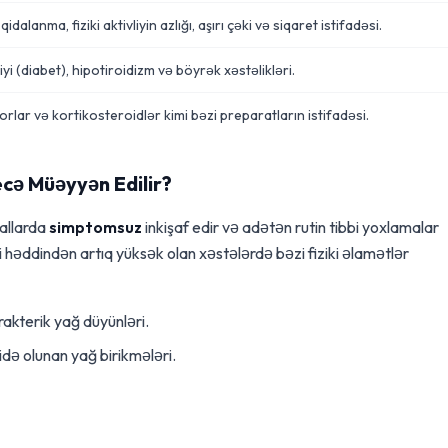
idalanma, fiziki aktivliyin azlığı, aşırı çəki və siqaret istifadəsi.
yi (diabet), hipotiroidizm və böyrək xəstəlikləri.
rlar və kortikosteroidlər kimi bəzi preparatların istifadəsi.
cə Müəyyən Edilir?
hallarda
simptomsuz
inkişaf edir və adətən rutin tibbi yoxlamalar
i həddindən artıq yüksək olan xəstələrdə bəzi fiziki əlamətlər
akterik yağ düyünləri.
ə olunan yağ birikmələri.