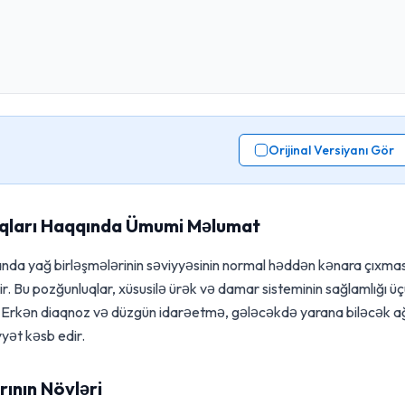
Orijinal Versiyanı Gör
uqları Haqqında Ümumi Məlumat
anda yağ birləşmələrinin səviyyəsinin normal həddən kənara çıxmas
ir. Bu pozğunluqlar, xüsusilə ürək və damar sisteminin sağlamlığı ü
ır. Erkən diaqnoz və düzgün idarəetmə, gələcəkdə yarana biləcək a
yət kəsb edir.
ının Növləri