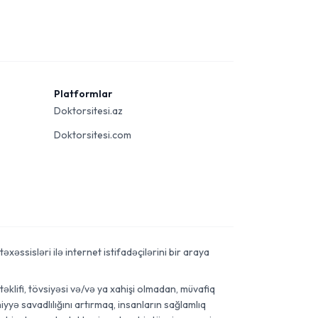
Platformlar
Doktorsitesi.az
Doktorsitesi.com
xəssisləri ilə internet istifadəçilərini bir araya
əklifi, tövsiyəsi və/və ya xahişi olmadan, müvafiq
yyə savadlılığını artırmaq, insanların sağlamlıq