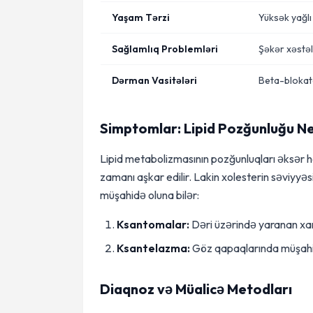
Yaşam Tərzi
Yüksək yağlı q
Sağlamlıq Problemləri
Şəkər xəstəli
Dərman Vasitələri
Beta-blokato
Simptomlar: Lipid Pozğunluğu Ne
Lipid metabolizmasının pozğunluqları əksər 
zamanı aşkar edilir. Lakin xolesterin səviyyəs
müşahidə oluna bilər:
Ksantomalar:
Dəri üzərində yaranan xar
Ksantelazma:
Göz qapaqlarında müşahid
Diaqnoz və Müalicə Metodları