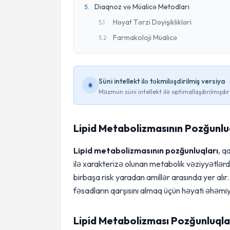
Diaqnoz və Müalicə Metodları
5
.
Həyat Tərzi Dəyişiklikləri
5
.
1
Farmakoloji Müalicə
5
.
2
Süni intellekt ilə təkmiləşdirilmiş versiya
Məzmun süni intellekt ilə optimallaşdırılmışdır
Lipid Metabolizmasının Pozğunl
Lipid metabolizmasının pozğunluqları
, q
ilə xarakterizə olunan metabolik vəziyyətlərd
birbaşa risk yaradan amillər arasında yer al
fəsadların qarşısını almaq üçün həyati əhəmiy
Lipid Metabolizması Pozğunluqlar