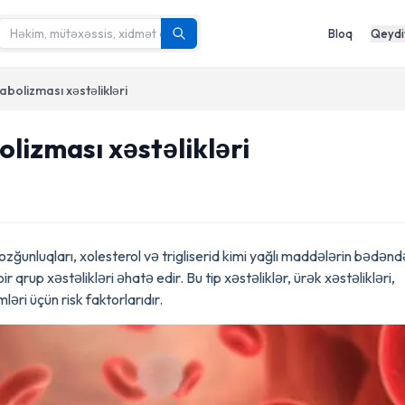
Bloq
Qeydi
bolizması xəstəlikləri
lizması xəstəlikləri
ozğunluqları, xolesterol və trigliserid kimi yağlı maddələrin bədənd
up xəstəlikləri əhatə edir. Bu tip xəstəliklər, ürək xəstəlikləri,
əri üçün risk faktorlarıdır.