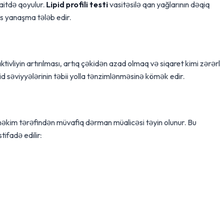
aitdə qoyulur.
Lipid profili testi
vasitəsilə qan yağlarının dəqiq
ks yanaşma tələb edir.
tivliyin artırılması, artıq çəkidən azad olmaq və siqaret kimi zərərl
pid səviyyələrinin təbii yolla tənzimlənməsinə kömək edir.
, həkim tərəfindən müvafiq dərman müalicəsi təyin olunur. Bu
ifadə edilir: