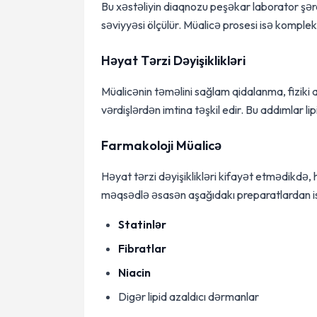
Bu xəstəliyin diaqnozu peşəkar laborator şər
səviyyəsi ölçülür. Müalicə prosesi isə komple
Həyat Tərzi Dəyişiklikləri
Müalicənin təməlini sağlam qidalanma, fiziki ak
vərdişlərdən imtina təşkil edir. Bu addımlar li
Farmakoloji Müalicə
Həyat tərzi dəyişiklikləri kifayət etmədikdə
məqsədlə əsasən aşağıdakı preparatlardan ist
Statinlər
Fibratlar
Niacin
Digər lipid azaldıcı dərmanlar