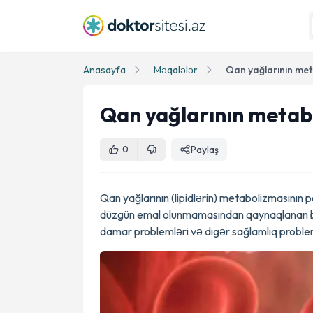
Anasayfa
Məqalələr
Qan yağlarının meta
Qan yağlarının metabo
Paylaş
0
Qan yağlarının (lipidlərin) metabolizmasının p
düzgün emal olunmamasından qaynaqlanan bir qr
damar problemləri və digər sağlamlıq probleml