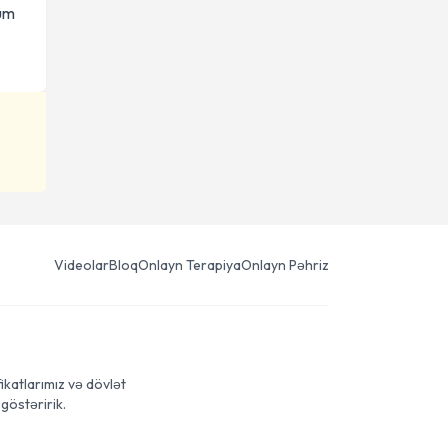
hüm
Videolar
Bloq
Onlayn Terapiya
Onlayn Pəhriz
ikatlarımız və dövlət
göstəririk.