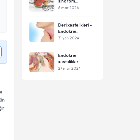
sindrom
haqqında
6 mar 2024
Dəri xəstəlikləri -
Endokrin
xəstəlikləri
31 yan 2024
Endokrin
xəstəliklər
27 mar 2024
ı
çün
ğır