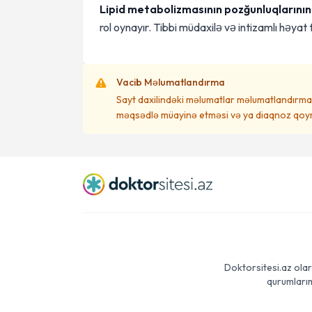
Lipid metabolizmasının pozğunluqlarının
rol oynayır. Tibbi müdaxilə və intizamlı həyat 
Vacib Məlumatlandırma
Sayt daxilindəki məlumatlar məlumatlandırma 
məqsədlə müayinə etməsi və ya diaqnoz qoym
Doktorsitesi.az olar
qurumlarım