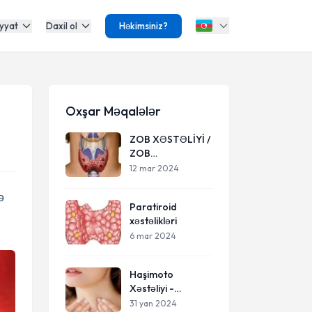
yyat
Daxil ol
Həkimsiniz?
Oxşar Məqalələr
ZOB XƏSTƏLİYİ /
ZOB
XƏSTƏLİYİNİN
12 mar 2024
ƏLAMƏTLƏRİ /
DÜYÜNLÜ UR /
ə
Paratiroid
QALXANVARİ
xəstəlikləri
VƏZİ
XƏSTƏLİKLƏRİ
6 mar 2024
Haşimoto
Xəstəliyi -
Autoimmun
31 yan 2024