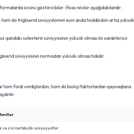
f formalarda özünü göstərə bilər. Əsas növlər aşağıdakılardır:
həm də trigliserid səviyyələrinin eyni anda həddindən artıq yüksə
ız qandakı xolesterin səviyyəsinin yüksək olması ilə xarakterizə
gliserid səviyyəsinin normadan yüksək olması halıdır.
 həm fərdi vərdişlərdən, həm də bioloji faktorlardan qaynaqlana
şdırılır:
Amillər
lik və irsi metabolik xüsusiyyətlər.