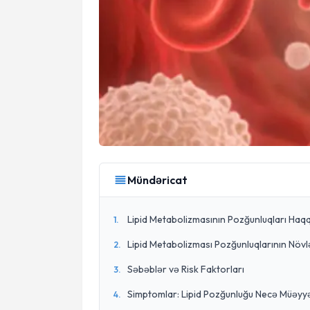
Mündəricat
Lipid Metabolizmasının Pozğunluqları Ha
1
.
Lipid Metabolizması Pozğunluqlarının Növl
2
.
Səbəblər və Risk Faktorları
3
.
Simptomlar: Lipid Pozğunluğu Necə Müəyyə
4
.