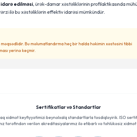
 idarə edilməsi
, ürək-damar xəstəliklərinin profilaktikasında mü
tərzi ilə bu xəstəliklərin effektiv idarəsi mümkündür.
məqsədlidir. Bu məlumatlandırma heç bir halda həkimin xəstəsini tibbi
ası yerinə keçmir.
Sertifikatlar və Standartlar
aq xidmət keyfiyyətimizi beynəlxalq standartlarla təsdiqləyirik. ISO sertif
ız tərəfindən verilən akreditasiyalarımız ilə etibarlı və təhlükəsiz xidmət 