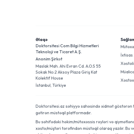
Əlaqə
Sağla
Doktorsitesi Com Bilgi Hizmetleri
Mütəxə
Teknoloji ve Ticaret A.Ş.
İxtisas
Anonim Şirkət
Xəstəli
Maslak Mah. Ahi Evran Cd. A.O.S 55
Müalic
Sokak No:2 Aksoy Plaza Giriş Kat
Kolektif House
Xəstəx
İstanbul, Türkiye
Doktorsitesi.az səhiyyə sahəsində xidmət göstərən tibb
gətirən müstəqil platformadır.
Bu səhifədəki həkim/mütəxəssis rəyləri və qiymətləndi
xəstə/müştəri tərəfindən müstəqil olaraq yazılır. Bu 