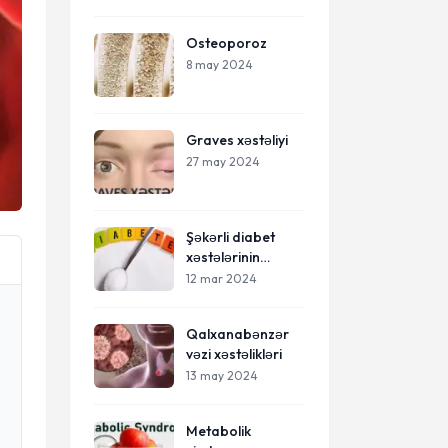
Tiroidit
Osteoporoz
8 may 2024
Graves xəstəliyi
27 may 2024
Şəkərli diabet
xəstələrinin
bilməsi gərək olan
12 mar 2024
6 məsləhət
Qalxanabənzər
vəzi xəstəlikləri
13 may 2024
Metabolik