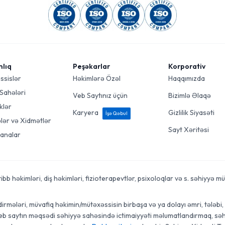
mlıq
Peşəkarlar
Korporativ
ssislər
Həkimlərə Özəl
Haqqımızda
 Sahələri
Veb Saytınız üçün
Bizimlə Əlaqə
klər
Karyera
Gizlilik Siyasəti
İşə Qəbul
ələr və Xidmətlər
Sayt Xəritəsi
analar
 həkimləri, diş həkimləri, fizioterapevtlər, psixoloqlar və s. səhiyyə mütə
rmələri, müvafiq həkimin/mütəxəssisin birbaşa və ya dolayı əmri, tələbi, t
veb saytın məqsədi səhiyyə sahəsində ictimaiyyəti məlumatlandırmaq, səhi