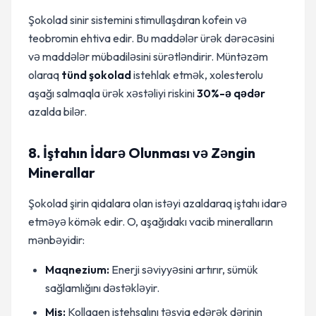
Şokolad sinir sistemini stimullaşdıran kofein və
teobromin ehtiva edir. Bu maddələr ürək dərəcəsini
və maddələr mübadiləsini sürətləndirir. Müntəzəm
olaraq
tünd şokolad
istehlak etmək, xolesterolu
aşağı salmaqla ürək xəstəliyi riskini
30%-ə qədər
azalda bilər.
8. İştahın İdarə Olunması və Zəngin
Minerallar
Şokolad şirin qidalara olan istəyi azaldaraq iştahı idarə
etməyə kömək edir. O, aşağıdakı vacib mineralların
mənbəyidir:
Maqnezium:
Enerji səviyyəsini artırır, sümük
sağlamlığını dəstəkləyir.
Mis:
Kollagen istehsalını təşviq edərək dərinin