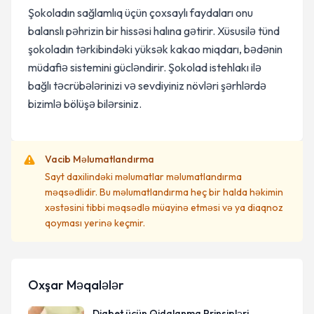
Şokoladın sağlamlıq üçün çoxsaylı faydaları onu
balanslı pəhrizin bir hissəsi halına gətirir. Xüsusilə tünd
şokoladın tərkibindəki yüksək kakao miqdarı, bədənin
müdafiə sistemini gücləndirir. Şokolad istehlakı ilə
bağlı təcrübələrinizi və sevdiyiniz növləri şərhlərdə
bizimlə bölüşə bilərsiniz.
Vacib Məlumatlandırma
Sayt daxilindəki məlumatlar məlumatlandırma
məqsədlidir. Bu məlumatlandırma heç bir halda həkimin
xəstəsini tibbi məqsədlə müayinə etməsi və ya diaqnoz
qoyması yerinə keçmir.
Oxşar Məqalələr
Diabet üçün Qidalanma Prinsipləri