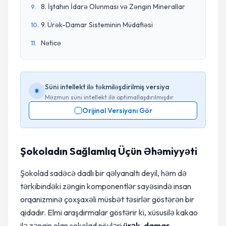
8. İştahın İdarə Olunması və Zəngin Minerallar
9
.
9. Ürək-Damar Sisteminin Müdafiəsi
10
.
Nəticə
11
.
Süni intellekt ilə təkmiləşdirilmiş versiya
Məzmun süni intellekt ilə optimallaşdırılmışdır
Orijinal Versiyanı Gör
Şokoladın Sağlamlıq Üçün Əhəmiyyəti
Şokolad sadəcə dadlı bir qəlyanaltı deyil, həm də
tərkibindəki zəngin komponentlər sayəsində insan
orqanizminə çoxşaxəli müsbət təsirlər göstərən bir
qidadır. Elmi araşdırmalar göstərir ki, xüsusilə kakao
ilə zəngin olan şokolad növləri
ürək-damar