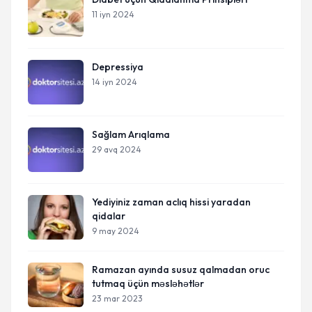
11 iyn 2024
Depressiya
14 iyn 2024
Sağlam Arıqlama
29 avq 2024
Yediyiniz zaman aclıq hissi yaradan
qidalar
9 may 2024
Ramazan ayında susuz qalmadan oruc
tutmaq üçün məsləhətlər
23 mar 2023