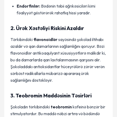
Endorfinlər:
Bədənin təbii ağrıkəsiciləri kimi
fəaliyyət göstərərək rahatlıq hissi yaradır.
2. Ürək Xəstəliyi Riskini Azaldır
Tərkibindəki
flavonoidlər
sayəsində şokolad iltihabı
azaldır və qan damarlarının sağlamlığını qoruyur. Bəzi
flavonoidlər antikoaqulyant xüsusiyyətlərə malikdir ki,
bu da damarlarda qan laxtalanmasının qarşısını alır.
Şokoladdakı antioksidantlar hüceyrələrə zərər verən
sərbəst radikallarla mübarizə apararaq ürək
sağlamlığını dəstəkləyir.
3. Teobromin Maddəsinin Təsirləri
Şokoladın tərkibindəki
teobromin
kofeinə bənzər bir
stimulyatordur. Bu maddə nəbzi artıra və bədəndə