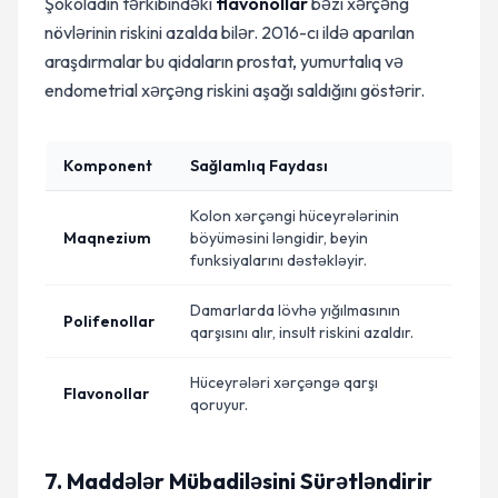
Şokoladın tərkibindəki
flavonollar
bəzi xərçəng
növlərinin riskini azalda bilər. 2016-cı ildə aparılan
araşdırmalar bu qidaların prostat, yumurtalıq və
endometrial xərçəng riskini aşağı saldığını göstərir.
Komponent
Sağlamlıq Faydası
Kolon xərçəngi hüceyrələrinin
Maqnezium
böyüməsini ləngidir, beyin
funksiyalarını dəstəkləyir.
Damarlarda lövhə yığılmasının
Polifenollar
qarşısını alır, insult riskini azaldır.
Hüceyrələri xərçəngə qarşı
Flavonollar
qoruyur.
7. Maddələr Mübadiləsini Sürətləndirir