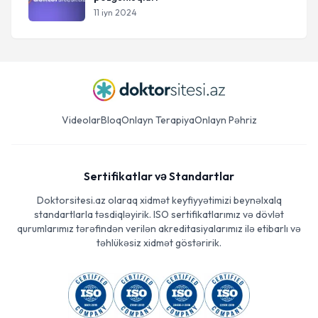
11 iyn 2024
Videolar
Bloq
Onlayn Terapiya
Onlayn Pəhriz
Sertifikatlar və Standartlar
Doktorsitesi.az olaraq xidmət keyfiyyətimizi beynəlxalq
standartlarla təsdiqləyirik. ISO sertifikatlarımız və dövlət
qurumlarımız tərəfindən verilən akreditasiyalarımız ilə etibarlı və
təhlükəsiz xidmət göstəririk.