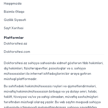
Haqqımızda
Bizimlə Əlaqə
Gizlilik Siyasəti
Sayt Xəritəsi
Platformlar
Doktorsitesi.az
Doktorsitesi.com
Doktorsitesi.az səhiyyə sahəsində xidmət göstərən tibb həkimləri,
diş həkimləri, fizioterapevtlər, psixoloqlar və s. səhiyyə
mütəxəssisləri ilə internet istifadəçilərini bir araya gətirən
müstəqil platformadır.
Bu səhifədəki həkim/mütəxəssis rəyləri və qiymətləndirmələri,
müvafiq həkimin/mütəxəssisin birbaşa və ya dolayı əmri, tələbi,
təklifi, tövsiyəsi və/və ya xahişi olmadan, müvafiq xəstə/müştəri
tərəfindən müstəqil olaraq yazılır. Bu veb saytın məqsədi səhiyyə
sahəsində ictimaiyyəti məlumatlandırmaq, səhiyyə savadlılığını