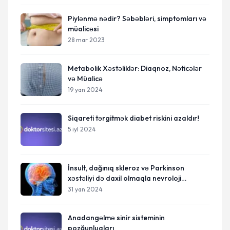
Piylənmə nədir? Səbəbləri, simptomları və
müalicəsi
28 mar 2023
Metabolik Xəstəliklər: Diaqnoz, Nəticələr
və Müalicə
19 yan 2024
Siqareti tərgitmək diabet riskini azaldır!
5 iyl 2024
İnsult, dağınıq skleroz və Parkinson
xəstəliyi də daxil olmaqla nevroloji
pozğunluqlar
31 yan 2024
Anadangəlmə sinir sisteminin
pozğunluqları