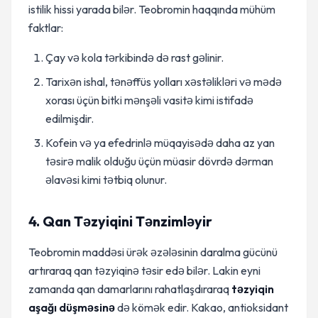
istilik hissi yarada bilər. Teobromin haqqında mühüm
faktlar:
Çay və kola tərkibində də rast gəlinir.
Tarixən ishal, tənəffüs yolları xəstəlikləri və mədə
xorası üçün bitki mənşəli vasitə kimi istifadə
edilmişdir.
Kofein və ya efedrinlə müqayisədə daha az yan
təsirə malik olduğu üçün müasir dövrdə dərman
əlavəsi kimi tətbiq olunur.
4. Qan Təzyiqini Tənzimləyir
Teobromin maddəsi ürək əzələsinin daralma gücünü
artıraraq qan təzyiqinə təsir edə bilər. Lakin eyni
zamanda qan damarlarını rahatlaşdıraraq
təzyiqin
aşağı düşməsinə
də kömək edir. Kakao, antioksidant