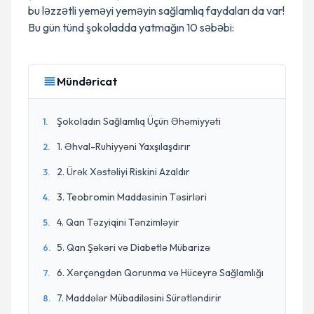
bu ləzzətli yeməyi yeməyin sağlamlıq faydaları da var!
Bu gün tünd şokoladda yatmağın 10 səbəbi:
Mündəricat
Şokoladın Sağlamlıq Üçün Əhəmiyyəti
1
.
1. Əhval-Ruhiyyəni Yaxşılaşdırır
2
.
2. Ürək Xəstəliyi Riskini Azaldır
3
.
3. Teobromin Maddəsinin Təsirləri
4
.
4. Qan Təzyiqini Tənzimləyir
5
.
5. Qan Şəkəri və Diabetlə Mübarizə
6
.
6. Xərçəngdən Qorunma və Hüceyrə Sağlamlığı
7
.
7. Maddələr Mübadiləsini Sürətləndirir
8
.