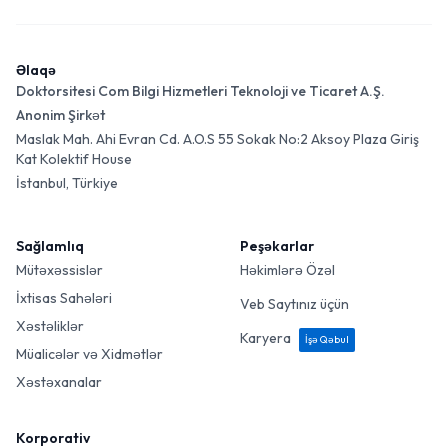
Əlaqə
Doktorsitesi Com Bilgi Hizmetleri Teknoloji ve Ticaret A.Ş.
Anonim Şirkət
Maslak Mah. Ahi Evran Cd. A.O.S 55 Sokak No:2 Aksoy Plaza Giriş
Kat Kolektif House
İstanbul, Türkiye
Sağlamlıq
Peşəkarlar
Mütəxəssislər
Həkimlərə Özəl
İxtisas Sahələri
Veb Saytınız üçün
Xəstəliklər
Karyera
İşə Qəbul
Müalicələr və Xidmətlər
Xəstəxanalar
Korporativ