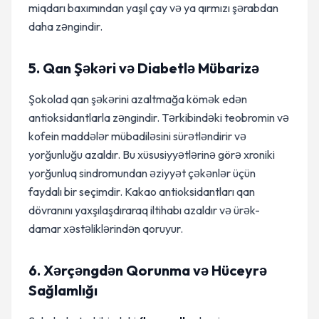
miqdarı baxımından yaşıl çay və ya qırmızı şərabdan
daha zəngindir.
5. Qan Şəkəri və Diabetlə Mübarizə
Şokolad qan şəkərini azaltmağa kömək edən
antioksidantlarla zəngindir. Tərkibindəki teobromin və
kofein maddələr mübadiləsini sürətləndirir və
yorğunluğu azaldır. Bu xüsusiyyətlərinə görə xroniki
yorğunluq sindromundan əziyyət çəkənlər üçün
faydalı bir seçimdir. Kakao antioksidantları qan
dövranını yaxşılaşdıraraq iltihabı azaldır və ürək-
damar xəstəliklərindən qoruyur.
6. Xərçəngdən Qorunma və Hüceyrə
Sağlamlığı