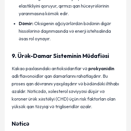
elastikliyini qoruyur, qırmızı qan hüceyrələrinin
yaranmasına kömək edir.
Dəmir:
Oksigenin ağciyərlərdən bədənin digər
hissələrinə daşınmasında və enerji istehsalında
əsas rol oynayır.
9. Ürək-Damar Sisteminin Müdafiəsi
Kakao paxlasındakı antioksidantlar və
prokyanidin
adlı flavonoidlər qan damarlarını rahatlaşdırır. Bu
proses qan dövranını yaxşılaşdırır və bədəndəki iltihabı
azaldır. Nəticədə, xolesterol səviyyəsi düşür və
koroner ürək xəstəliyi (CHD) üçün risk faktorları olan
yüksək qan təzyiqi və trigliseridlər azalır.
Nəticə