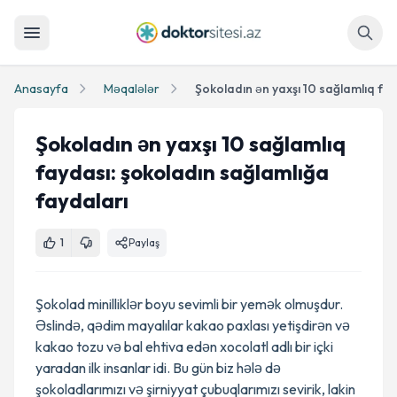
Axtar
Anasayfa
Məqalələr
Şokoladın ən yaxşı 10 sağlamlıq
faydası: şokoladın sağlamlığa
faydaları
1
Paylaş
Şokolad minilliklər boyu sevimli bir yemək olmuşdur.
Əslində, qədim mayalılar kakao paxlası yetişdirən və
kakao tozu və bal ehtiva edən xocolatl adlı bir içki
yaradan ilk insanlar idi. Bu gün biz hələ də
şokoladlarımızı və şirniyyat çubuqlarımızı sevirik, lakin