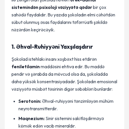
sistemindən psixoloji vəziyyətə qədər
bir çox
sahədə faydalıdır. Bu yazıda şokoladın elmi cəhətdən
sübut olunmuş əsas faydalarını təfərrüatlı şəkildə
nəzərdən keçirəcəyik.
1. Əhval-Ruhiyyəni Yaxşılaşdırır
Şokolad istehlakı insanı xoşbəxt hiss etdirən
feniletilamin
maddəsini ehtiva edir. Bu maddə
pendir və şərabda da mövcud olsa da, şokoladda
daha yüksək konsentrasiyadadır. Şokoladın emosional
vəziyyətə müsbət təsirinin digər səbəbləri bunlardır:
Serotonin:
Əhval-ruhiyyəni tənzimləyən mühüm
neyrotransmitterdir.
Maqnezium:
Sinir sistemini sakitləşdirməyə
kömək edən vacib mineraldır.